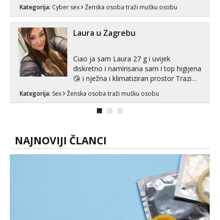
Whatsapp). 🤙 NE javljaj se na uzivo.
Kategorija:
Cyber sex
Ženska osoba traži mušku osobu
Hvala.
Laura u Zagrebu
Ciao ja sam Laura 27 g i uvijek
diskretno i namirisana sam i top higijena
😘 i nježna i klimatiziran prostor Trazim
sex za nagradu Radim klasican sex
Kategorija:
Sex
Ženska osoba traži mušku osobu
Pusenje i gutanje sperme Erotsko rublje
imam uvijek Lizati me mozes i ljubiti po
tijelu Iskljucivo neradim analni !!! I
neljubim se Wha...
NAJNOVIJI ČLANCI