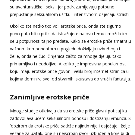
su avanturističke i seksi, jer podrazumijevaju potpuno
prepuštanje seksualnom užitku i intenzivnom osjećaju strasti.
Ukoliko ste netko tko voli erotske priče, onda ste sigurno
puno puta bili u prilici da istražujete na ovu temu i možda im
se u potpunosti tajno predate. Kako se erotske priče smatraju
važnom komponentom u pogledu doživljaja uzbuđenja i
želje, onda ne čudi činjenica zašto za mnoge djeluju tako
primamljivo i neodoljivo. A koliko je impresivna popularnost
koju imaju erotske priče govori i veliki broj internet stranica u
kojima dominira sve, od stvarnih iskustava do vrućih fantazija.
Zanimljive erotske priče
Mnoge studije otkrivaju da su erotske priče glavni poticaj ka
zadovoljavajućem seksualnom odnosu i dostizanju vrhunca. S
'obzirom da erotske priče sadrže najintimnije i osjećaje i želje
vezane za užitak, one su neiscrpan izvor uzbuđenja koje budi