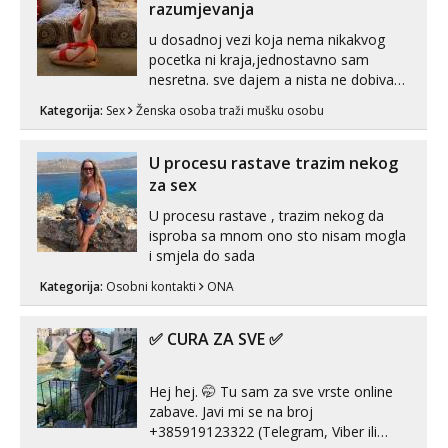
videopozivu. 😉 S vama sam vec 5 ...
razumjevanja
u dosadnoj vezi koja nema nikakvog
pocetka ni kraja,jednostavno sam
nesretna. sve dajem a nista ne dobivam
za uzvrat.trazim muskarca koji ce
Kategorija:
Sex
Ženska osoba traži mušku osobu
zadovoljiti moje potrebe,ne trazim puno
samo malo njeznosti i razumjevanja.
volim njezan seks i njezne poljupce po
U procesu rastave trazim nekog
tijelu koji me jako pale,obozavam kad
za sex
muskar...
U procesu rastave , trazim nekog da
isproba sa mnom ono sto nisam mogla
i smjela do sada
Kategorija:
Osobni kontakti
ONA
✅ CURA ZA SVE ✅
Hej hej. 🤭 Tu sam za sve vrste online
zabave. Javi mi se na broj
+385919123322 (Telegram, Viber ili