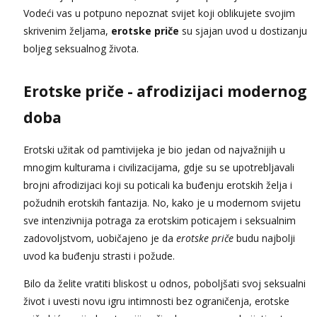
Anđela
Vodeći vas u potpuno nepoznat svijet koji oblikujete svojim
Čekam tvoj poziv!
skrivenim željama,
erotske priče
su sjajan uvod u dostizanju
Tel:
064/677-677
- Kod: #142
boljeg seksualnog života.
tel:0,93€ - mob:1,12€ min
Erotske priče - afrodizijaci modernog
doba
Erotski užitak od pamtivijeka je bio jedan od najvažnijih u
mnogim kulturama i civilizacijama, gdje su se upotrebljavali
brojni afrodizijaci koji su poticali ka buđenju erotskih želja i
požudnih erotskih fantazija. No, kako je u modernom svijetu
sve intenzivnija potraga za erotskim poticajem i seksualnim
zadovoljstvom, uobičajeno je da
erotske priče
budu najbolji
uvod ka buđenju strasti i požude.
Bilo da želite vratiti bliskost u odnos, poboljšati svoj seksualni
život i uvesti novu igru ​​intimnosti bez ograničenja, erotske