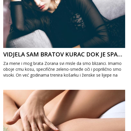
VIDJELA SAM BRATOV KURAC DOK JE SPAVAO
Za mene i mog brata Zorana svi misle da smo blizanci. Imamo
oboje crnu kosu, specifične zeleno-smeđe oči i poprilično smo
visoki. On već godinama trenira košarku i ženske se lijepe na
njega, dok curu ...