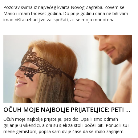
Pozdrav svima iz najvećeg kvarta Novog Zagreba. Zovem se
Mario i imam trideset godina. Do prije godinu dana ne bih vam
imao ništa uzbudljivo za ispričati, ali se moja monotona
svakodnevnica promije...
OČUH MOJE NAJBOLJE PRIJATELJICE: PETI DIO
Očuh moje najbolje prijatelje, peti dio: Upalili smo odmah
grijanje u vikendici, a oni su sjeli za stol i počeli piti. Ponudili su i
mene gemištom, popila sam dvije čaše da se malo zagrijem.
Pros...