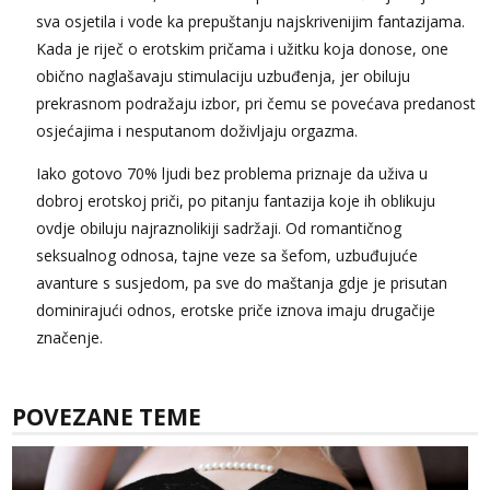
sva osjetila i vode ka prepuštanju najskrivenijim fantazijama.
Kada je riječ o erotskim pričama i užitku koja donose, one
obično naglašavaju stimulaciju uzbuđenja, jer obiluju
prekrasnom podražaju izbor, pri čemu se povećava predanost
osjećajima i nesputanom doživljaju orgazma.
Iako gotovo 70% ljudi bez problema priznaje da uživa u
dobroj erotskoj priči, po pitanju fantazija koje ih oblikuju
ovdje obiluju najraznolikiji sadržaji. Od romantičnog
seksualnog odnosa, tajne veze sa šefom, uzbuđujuće
avanture s susjedom, pa sve do maštanja gdje je prisutan
dominirajući odnos, erotske priče iznova imaju drugačije
značenje.
POVEZANE TEME