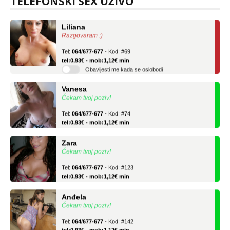
TELEFONSKI SEX UŽIVO
Liliana
Razgovaram :)
Tel:
064/677-677
- Kod: #69
tel:0,93€ - mob:1,12€ min
Obavijesti me kada se oslobodi
Vanesa
Čekam tvoj poziv!
Tel:
064/677-677
- Kod: #74
tel:0,93€ - mob:1,12€ min
Zara
Čekam tvoj poziv!
Tel:
064/677-677
- Kod: #123
tel:0,93€ - mob:1,12€ min
Anđela
Čekam tvoj poziv!
Tel:
064/677-677
- Kod: #142
tel:0,93€ - mob:1,12€ min