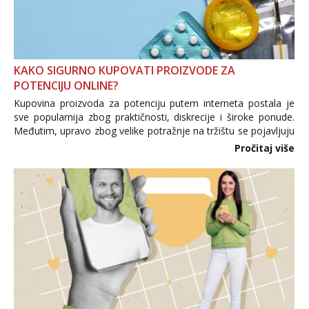
KAKO SIGURNO KUPOVATI PROIZVODE ZA
POTENCIJU ONLINE?
Kupovina proizvoda za potenciju putem interneta postala je
sve popularnija zbog praktičnosti, diskrecije i široke ponude.
Međutim, upravo zbog velike potražnje na tržištu se pojavljuju
i brojni krivotvoreni proizvodi, nepouzdane internetske
Pročitaj više
trgovine te proizvodi nepoznatog podrijetla. ...