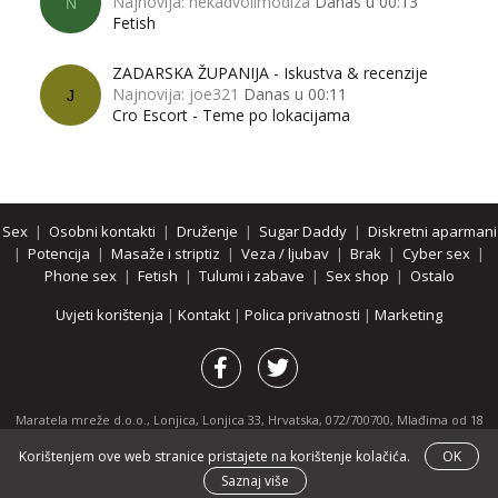
Najnovija: nekadvolimodiza
Danas u 00:13
N
Fetish
ZADARSKA ŽUPANIJA - Iskustva & recenzije
Najnovija: joe321
Danas u 00:11
J
Cro Escort - Teme po lokacijama
Sex
|
Osobni kontakti
|
Druženje
|
Sugar Daddy
|
Diskretni aparmani
|
Potencija
|
Masaže i striptiz
|
Veza / ljubav
|
Brak
|
Cyber sex
|
Phone sex
|
Fetish
|
Tulumi i zabave
|
Sex shop
|
Ostalo
Uvjeti korištenja
|
Kontakt
|
Polica privatnosti
|
Marketing
Maratela mreže d.o.o., Lonjica, Lonjica 33, Hrvatska, 072/700700, Mlađima od 18
godina zabranjeno je pregledavanje stranice i svih njenih dijelova.
Korištenjem ove web stranice pristajete na korištenje kolačića.
OK
Partnerski portali:
osobnikontakti.com
|
hotline.hr
|
ThePornDude.com
Saznaj više