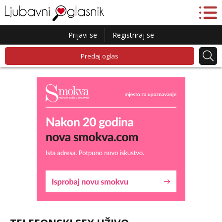
Prijavi se
Registriraj se
Predaj oglas
Lucija
Razgovaram :)
Tel:
064/677-677
- Kod: #136
tel:0,93€ - mob:1,12€ min
Obavijesti me kada se oslobodi