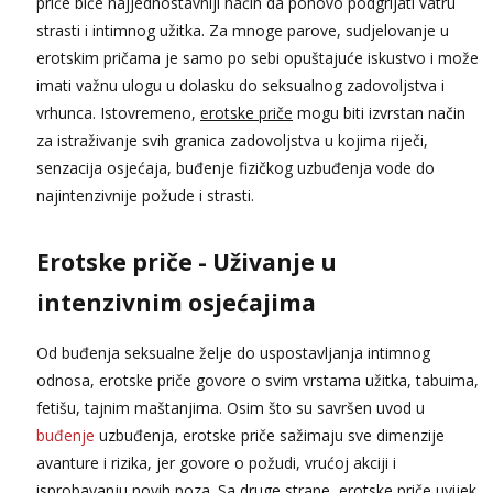
priče biće najjednostavniji način da ponovo podgrijati vatru
strasti i intimnog užitka. Za mnoge parove, sudjelovanje u
erotskim pričama je samo po sebi opuštajuće iskustvo i može
imati važnu ulogu u dolasku do seksualnog zadovoljstva i
vrhunca. Istovremeno,
erotske priče
mogu biti izvrstan način
za istraživanje svih granica zadovoljstva u kojima riječi,
senzacija osjećaja, buđenje fizičkog uzbuđenja vode do
najintenzivnije požude i strasti.
Erotske priče - Uživanje u
intenzivnim osjećajima
Od buđenja seksualne želje do uspostavljanja intimnog
odnosa, erotske priče govore o svim vrstama užitka, tabuima,
fetišu, tajnim maštanjima. Osim što su savršen uvod u
buđenje
uzbuđenja, erotske priče sažimaju sve dimenzije
avanture i rizika, jer govore o požudi, vrućoj akciji i
isprobavanju novih poza. Sa druge strane, erotske priče uvijek