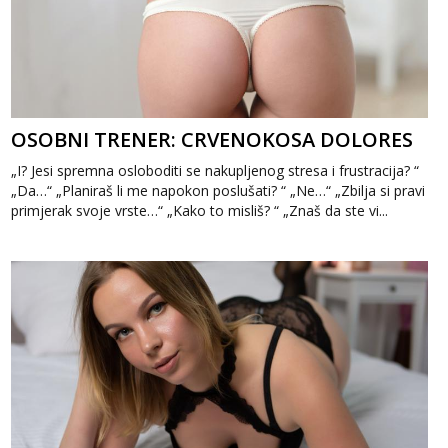
OSOBNI TRENER: CRVENOKOSA DOLORES
„I? Jesi spremna osloboditi se nakupljenog stresa i frustracija? “
„Da…“ „Planiraš li me napokon poslušati? “ „Ne…“ „Zbilja si pravi
primjerak svoje vrste…“ „Kako to misliš? “ „Znaš da ste vi...