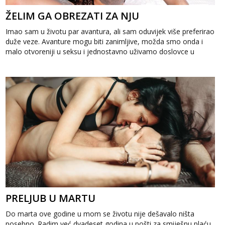
ŽELIM GA OBREZATI ZA NJU
Imao sam u životu par avantura, ali sam oduvijek više preferirao
duže veze. Avanture mogu biti zanimljive, možda smo onda i
malo otvoreniji u seksu i jednostavno uživamo doslovce u
sudaranju tijela, a...
PRELJUB U MARTU
Do marta ove godine u mom se životu nije dešavalo ništa
posebno. Radim već dvadeset godina u pošti za smiješnu plaću,