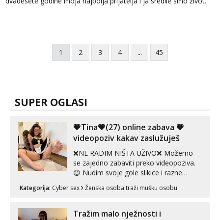
dvadesete godine moja najbolja prijatelja i ja sredile smo život.
Vera je na ...
1
2
3
4
...
45
SUPER OGLASI
💗Tina💗(27) online zabava 💗
videopoziv kakav zaslužuješ
❌NE RADIM NIŠTA UŽIVO❌ Možemo
se zajedno zabaviti preko videopoziva.
😉 Nudim svoje gole slikice i razne
videouradke. 🤩 Za online zabavu pošalji
Kategorija:
Cyber sex
Ženska osoba traži mušku osobu
poruku na Whatsapp, Telegram ili Viber.
😎 +385 91 912 3322 Za provjeru moje
autentičnosti možeš me vidjeti na
Tražim malo nježnosti i