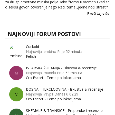
za druge emotivna minska polja. Iako živimo u vremenu kad se
o seksu govori otvorenije nego ikad, tema „jedne noći strasti“ i
dalje izaziva burne rasprave. Što zapravo misle žene, a što
Pročitaj više
muškarci? Jesu...
NAJNOVIJI FORUM POSTOVI
Cuckold
Najnovija: embino
Prije 52 minuta
Fetish
ISTARSKA ŽUPANIJA - Iskustva & recenzije
Najnovija: munida
Prije 53 minuta
M
Cro Escort - Teme po lokacijama
BOSNA I HERCEGOVINA - Iskustva & recenzije
Najnovija: Vsvp1
Danas u 02:29
V
Cro Escort - Teme po lokacijama
SHEMALE & TRANSICE - Preporuke i recenzije