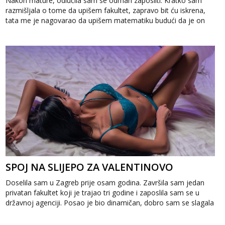
Nakon mature, odlučila sam se odmah zaposliti. Kratko sam
razmišljala o tome da upišem fakultet, zapravo bit ću iskrena,
tata me je nagovarao da upišem matematiku budući da je on
bio ravnatelj jedn...
SPOJ NA SLIJEPO ZA VALENTINOVO
Doselila sam u Zagreb prije osam godina. Završila sam jedan
privatan fakultet koji je trajao tri godine i zaposlila sam se u
državnoj agenciji. Posao je bio dinamičan, dobro sam se slagala
s kolega...