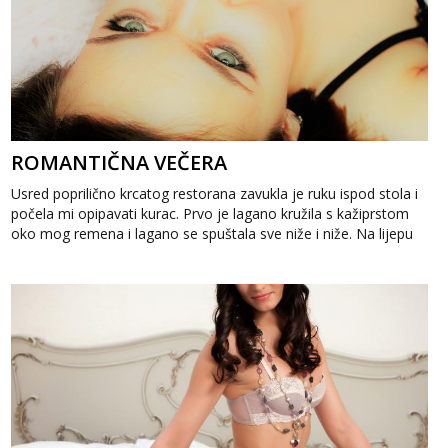
ROMANTIČNA VEČERA
Usred poprilično krcatog restorana zavukla je ruku ispod stola i
počela mi opipavati kurac. Prvo je lagano kružila s kažiprstom
oko mog remena i lagano se spuštala sve niže i niže. Na lijepu
ženu m...