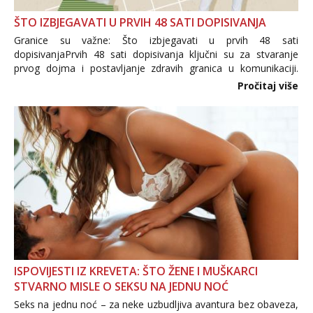
ŠTO IZBJEGAVATI U PRVIH 48 SATI DOPISIVANJA
Granice su važne: Što izbjegavati u prvih 48 sati
dopisivanjaPrvih 48 sati dopisivanja ključni su za stvaranje
prvog dojma i postavljanje zdravih granica u komunikaciji.
Važno je izbjeći prebrzo otkrivanje osobnih ili intimnih
Pročitaj više
informacija, jer nepoznata osoba još nije zaslužila to
povjerenje. Takođe...
ISPOVIJESTI IZ KREVETA: ŠTO ŽENE I MUŠKARCI
STVARNO MISLE O SEKSU NA JEDNU NOĆ
Seks na jednu noć – za neke uzbudljiva avantura bez obaveza,