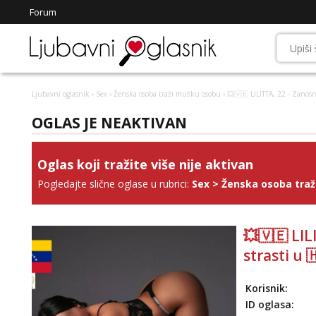
Forum
Ljubavni oglasnik
›
Sex
›
Ženska osoba traži mušku osobu
› 💥🇻🇪 LILITTA, 22 - Zanos
OGLAS JE NEAKTIVAN
Oglas koji tražite više nije aktivan
Pogledajte slične oglase u rubrici:
Sex
>
Ženska osoba tra
💥🇻🇪 LIL
strasti u 
Korisnik:
ID oglasa: