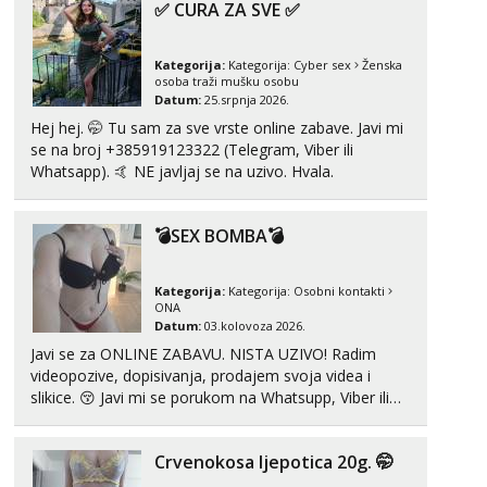
✅ CURA ZA SVE ✅
vidjeti na videopozivu. 😉 S vama sam vec 5 ...
Kategorija:
Kategorija:
Cyber sex
Ženska
osoba traži mušku osobu
Datum:
25.srpnja 2026.
Hej hej. 🤭 Tu sam za sve vrste online zabave. Javi mi
se na broj +385919123322 (Telegram, Viber ili
Whatsapp). 🤙 NE javljaj se na uzivo. Hvala.
💣SEX BOMBA💣
Kategorija:
Kategorija:
Osobni kontakti
ONA
Datum:
03.kolovoza 2026.
Javi se za ONLINE ZABAVU. NISTA UZIVO! Radim
videopozive, dopisivanja, prodajem svoja videa i
slikice. 😚 Javi mi se porukom na Whatsupp, Viber ili
Telegram. +385 91 723 0045
Crvenokosa ljepotica 20g. 🤭