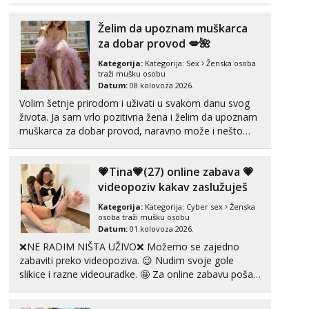
Razgovaram :)
Tel:
064/677-677
- Kod: #74
Želim da upoznam muškarca
tel:0,93€ - mob:1,12€ min
za dobar provod 💋🌺
Obavijesti me kada se oslobodi
Kategorija:
Kategorija:
Sex
Ženska osoba
Anđela
traži mušku osobu
Čekam tvoj poziv!
Datum:
08.kolovoza 2026.
Volim šetnje prirodom i uživati u svakom danu svog
Tel:
064/677-677
- Kod: #142
života. Ja sam vrlo pozitivna žena i želim da upoznam
tel:0,93€ - mob:1,12€ min
muškarca za dobar provod, naravno može i nešto
više.💋🌺 Klikni na link ispod i nadji me tamo, cekam
te!
💗Tina💗(27) online zabava 💗
videopoziv kakav zaslužuješ
Kategorija:
Kategorija:
Cyber sex
Ženska
osoba traži mušku osobu
Datum:
01.kolovoza 2026.
❌NE RADIM NIŠTA UŽIVO❌ Možemo se zajedno
zabaviti preko videopoziva. 😉 Nudim svoje gole
slikice i razne videouradke. 🤩 Za online zabavu pošalji
poruku na Whatsapp, Telegram ili Viber. 😎 +385 91
912 3322 Za provjeru moje autentičnosti možeš me