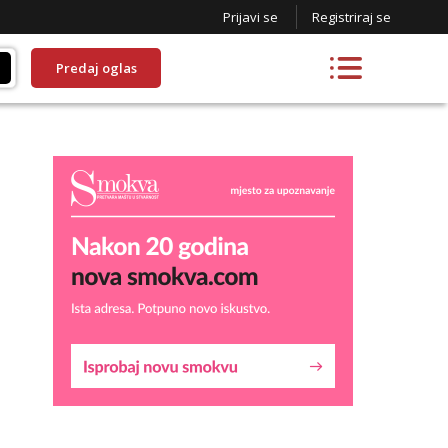
Prijavi se
Registriraj se
Predaj oglas
Lucija
Razgovaram :)