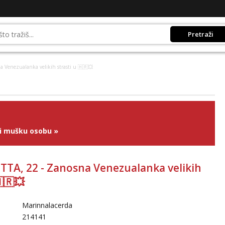
Pretraži
na Venezualanka velikih strasti u 🇭🇷💥
ži mušku osobu
»
ITTA, 22 - Zanosna Venezualanka velikih
🇭🇷💥
Marinnalacerda
214141