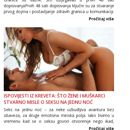
dopisivanjaPrvih 48 sati dopisivanja ključni su za stvaranje
prvog dojma i postavljanje zdravih granica u komunikaciji.
Važno je izbjeći prebrzo otkrivanje osobnih ili intimnih
Pročitaj više
informacija, jer nepoznata osoba još nije zaslužila to
povjerenje. Takođe...
ISPOVIJESTI IZ KREVETA: ŠTO ŽENE I MUŠKARCI
STVARNO MISLE O SEKSU NA JEDNU NOĆ
Seks na jednu noć – za neke uzbudljiva avantura bez
obaveza, za druge emotivna minska polja. Iako živimo u
vremenu kad se o seksu govori otvorenije nego ikad,
tema „jedne noći strasti“ i dalje izaziva burne rasprave. Što
Pročitaj više