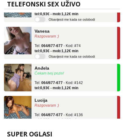
TELEFONSKI SEX UŽIVO
Tel:
064/677-677
- Kod: #136
tel:0,93€ - mob:1,12€ min
Obavijesti me kada se oslobodi
Vanesa
Razgovaram :)
Tel:
064/677-677
- Kod: #74
tel:0,93€ - mob:1,12€ min
Obavijesti me kada se oslobodi
Anđela
Čekam tvoj poziv!
Tel:
064/677-677
- Kod: #142
tel:0,93€ - mob:1,12€ min
Lucija
Razgovaram :)
Tel:
064/677-677
- Kod: #136
tel:0,93€ - mob:1,12€ min
Obavijesti me kada se oslobodi
SUPER OGLASI
Vanesa