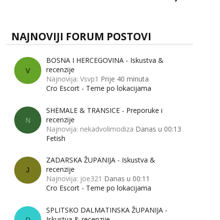
zapravo misle žene, a što muškarci? Jesu...
NAJNOVIJI FORUM POSTOVI
BOSNA I HERCEGOVINA - Iskustva &
recenzije
V
Najnovija: Vsvp1
Prije 40 minuta
Cro Escort - Teme po lokacijama
SHEMALE & TRANSICE - Preporuke i
recenzije
N
Najnovija: nekadvolimodiza
Danas u 00:13
Fetish
ZADARSKA ŽUPANIJA - Iskustva &
recenzije
J
Najnovija: joe321
Danas u 00:11
Cro Escort - Teme po lokacijama
SPLITSKO DALMATINSKA ŽUPANIJA -
Iskustva & recenzije
D