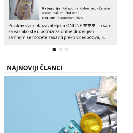
Kategorija:
Kategorija:
Cyber sex
Ženska
osoba traži mušku osobu
Datum:
03.kolovoza 2026.
Pozdrav svim obožavateljima ONLINE 🧡🧡🧡 Tu sam
za vas ako ste u potrazi za online druženjem -
samnom se možete zabaviti preko videopoziva, ili
ako vam nisam dovoljna radim i u paru i trojci s
kolegicama, svaka je drugačija 😉 Radim i vruća
tipkanja uz slike i hot line pozive. Za vas sam
pripremila ...
NAJNOVIJI ČLANCI