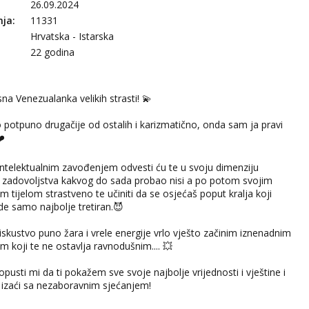
26.09.2024
nja:
11331
Hrvatska - Istarska
22 godina
sna Venezualanka velikih strasti! 💫
o potpuno drugačije od ostalih i karizmatično, onda sam ja pravi
❤️
intelektualnim zavođenjem odvesti ću te u svoju dimenziju
i zadovoljstva kakvog do sada probao nisi a po potom svojim
m tijelom strastveno te učiniti da se osjećaš poput kralja koji
de samo najbolje tretiran.😈
 iskustvo puno žara i vrele energije vrlo vješto začinim iznenadnim
m koji te ne ostavlja ravnodušnim.... 💥
 dopusti mi da ti pokažem sve svoje najbolje vrijednosti i vještine i
 izaći sa nezaboravnim sjećanjem!