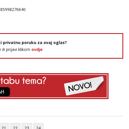
385998276640
ti privatnu poruku za ovaj oglas?
e ili prijavi klikom
ovdje
21
22
23
24