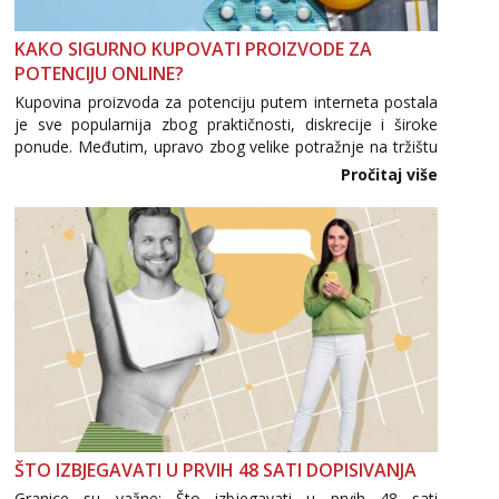
KAKO SIGURNO KUPOVATI PROIZVODE ZA
POTENCIJU ONLINE?
Kupovina proizvoda za potenciju putem interneta postala
je sve popularnija zbog praktičnosti, diskrecije i široke
ponude. Međutim, upravo zbog velike potražnje na tržištu
se pojavljuju i brojni krivotvoreni proizvodi, nepouzdane
Pročitaj više
internetske trgovine te proizvodi nepoznatog podrijetla. ...
ŠTO IZBJEGAVATI U PRVIH 48 SATI DOPISIVANJA
Granice su važne: Što izbjegavati u prvih 48 sati