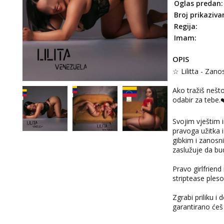
Oglas predan:
Broj prikaziva
Regija:
Imam:
OPIS
☆ Lilitta - Zano
Ako tražiš nešt
odabir za tebe.
Svojim vještim 
pravoga užitka 
gibkim i zanosni
zaslužuje da bu
Pravo girlfriend
striptease pleso
Zgrabi priliku i
garantirano ćeš