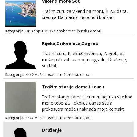
Vikend more 500
Tražim curu za vikend na moru, ili 2,3 dana,
srednja Dalmacija...ugodno i korisno
Kategorija:
Druženje
Muška osoba traži žensku osobu
Rijeka,Crikvenica,Zagreb
Tražim curu, Rijeka,Crikvenica, Zagreb, da
može putovati uz moju nagradu, Druženje,
sockjob.
Kategorija:
Sex
Muška osoba traži žensku osobu
Tražim starije dame ili curu
Tražim starije dame ili curu mladju za sex kod
mene tebe ZG i okolica danas sutra
prekosutra može i naknada moja kontakt
WhatsApp SMS poziv prednosti imaju starije
Kategorija:
Sex
Muška osoba traži žensku osobu
091 2504 794
Druženje