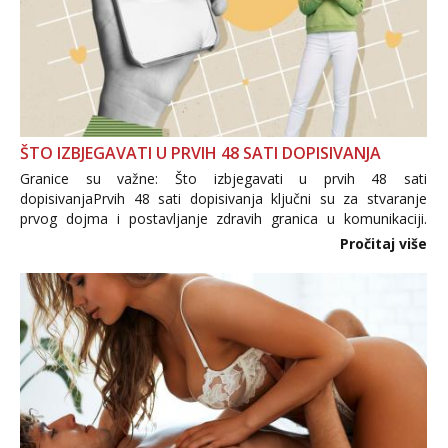
ŠTO IZBJEGAVATI U PRVIH 48 SATI DOPISIVANJA
Granice su važne: Što izbjegavati u prvih 48 sati
dopisivanjaPrvih 48 sati dopisivanja ključni su za stvaranje
prvog dojma i postavljanje zdravih granica u komunikaciji.
Važno je izbjeći prebrzo otkrivanje osobnih ili intimnih
Pročitaj više
informacija, jer nepoznata osoba još nije zaslužila to
povjerenje. Takođe...