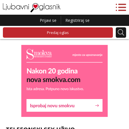
Prijavi se
Registriraj se
Predaj oglas
Lucija
Razgovaram :)
Tel:
064/677-677
- Kod: #136
tel:0,93€ - mob:1,12€ min