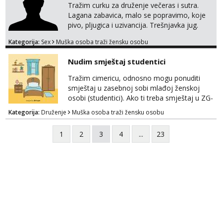
Tražim curku za druženje večeras i sutra.
Lagana zabavica, malo se popravimo, koje
pivo, pljugica i uzivancija. Trešnjavka jug.
We're jammin' To think that jammin' was a
Kategorija:
Sex
Muška osoba traži žensku osobu
thing of the past We're jammin' And I hope
this jam is gonna last
Nudim smještaj studentici
Tražim cimericu, odnosno mogu ponuditi
smještaj u zasebnoj sobi mlađoj ženskoj
osobi (studentici). Ako ti treba smještaj u ZG-
u, a ne želiš plaćati sobu i tako malo uštedjeti,
Kategorija:
Druženje
Muška osoba traži žensku osobu
javi se na mail.
1
2
3
4
...
23