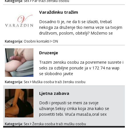
Kategorija:
Sex
Par traži žensku osobu
žestok odnos. Može se pridruziti ali i ne
mora.Bitno da uzivamo diskretno anonimno
Varaždinku tražim
bez upoznavanja puno.Sliku mozemo
razmjeniti,ali najbolje uzivo se upoznati. Na
Dosadno ti je, ne da ti se izlaziti, trebaš
goo smo do 15.8 poslije tog mozemo se
nekoga za druženje tko nema veze sa tvojim
druziti,javi se na mail il...
društvom, poslom, obitelji? Možemo se
podružiti i zabaviti na razne načine. Makni se
Kategorija:
Osobni kontakti
ON
od svakodnevice samnom. Javi se na
Whatsapp. Samo Varaždin i okolica.
Druzenje
Trazim zensku osobu za povremene susrete i
seks za ozbiljne ponude ja v 172 74 na wap
se slobodno javite
Kategorija:
Sex
Muška osoba traži žensku osobu
Ljetna zabava
Dođi i prepusti se meni za svoje
uživanje.Seksy crnka koja zna kako se
posvetiti tebi. Vruća masaža,oral sex
opuštanje i odmor za tebe. Sve info na mob
Kategorija:
Sex
Ženska osoba traži mušku osobu
099/871-8287