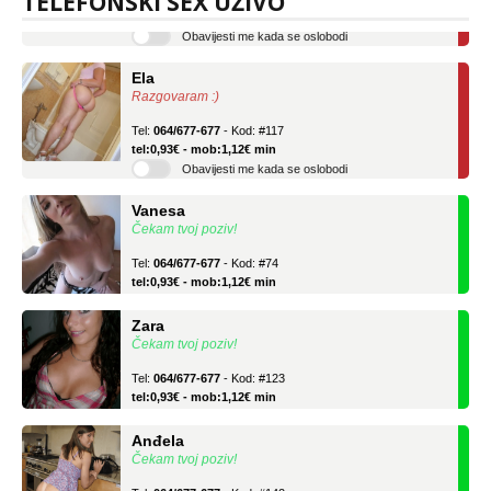
TELEFONSKI SEX UŽIVO
Obavijesti me kada se oslobodi
Ela
Razgovaram :)
Tel:
064/677-677
- Kod: #117
tel:0,93€ - mob:1,12€ min
Obavijesti me kada se oslobodi
Vanesa
Čekam tvoj poziv!
Tel:
064/677-677
- Kod: #74
tel:0,93€ - mob:1,12€ min
Zara
Čekam tvoj poziv!
Tel:
064/677-677
- Kod: #123
tel:0,93€ - mob:1,12€ min
Anđela
Čekam tvoj poziv!
Tel:
064/677-677
- Kod: #142