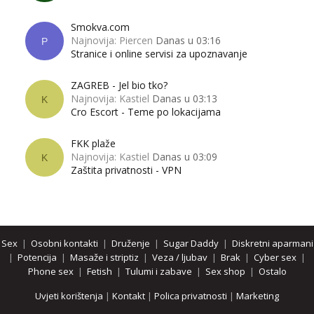
Smokva.com
Najnovija: Piercen
Danas u 03:16
P
Stranice i online servisi za upoznavanje
ZAGREB - Jel bio tko?
Najnovija: Kastiel
Danas u 03:13
K
Cro Escort - Teme po lokacijama
FKK plaže
Najnovija: Kastiel
Danas u 03:09
K
Zaštita privatnosti - VPN
Sex
|
Osobni kontakti
|
Druženje
|
Sugar Daddy
|
Diskretni aparmani
|
Potencija
|
Masaže i striptiz
|
Veza / ljubav
|
Brak
|
Cyber sex
|
Phone sex
|
Fetish
|
Tulumi i zabave
|
Sex shop
|
Ostalo
Uvjeti korištenja
|
Kontakt
|
Polica privatnosti
|
Marketing