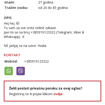
Imam:
27 godina
Tražim osobu:
od 20 do 85 godina
OPIS
Hej hej. 🤭
Tu sam za sve vrste online zabave.
Javi mi se na broj +385919123322 (Telegram, Viber ili
Whatsapp). 🤙
NE javljaj se na uzivo. Hvala.
KONTAKT
Mobitel
+385919123322
Želiš poslati privatnu poruku za ovaj oglas?
Registriraj se ili prijavi klikom
ovdje