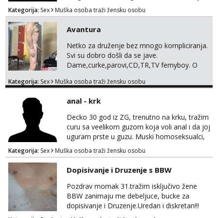
pisite na broj 098819637 pusa
Kategorija:
Sex
Muška osoba traži žensku osobu
Avantura
Netko za druženje bez mnogo kompliciranja.
Svi su dobro došli da se jave.
Dame,curke,parovi,CD,TR,TV femyboy. O
svemu možemo porazgovarati. Prostor
Kategorija:
Sex
Muška osoba traži žensku osobu
nemam ali ako smo za druženje možemo
nešto iskombinirati(auto,najam na dva sata)
anal - krk
Decko 30 god iz ZG, trenutno na krku, tražim
curu sa veelikom guzom koja voli anal i da joj
uguram prste u guzu. Muski homoseksualci,
parovi i transiči odjebite, ne zanimate me. Bilo
Kategorija:
Sex
Muška osoba traži žensku osobu
kakva placanja opcenito (gotovina) ili
unaprijed (aircash, paysafecard, bonovi) ne
Dopisivanje i Druzenje s BBW
dolaze u obzir. Javit se prvo porukom na
whatsapp 0958048882.
Pozdrav momak 31.tražim isključivo žene
BBW zanimaju me debeljuce, bucke za
dopisivanje i Druzenje.Uredan i diskretan!!!