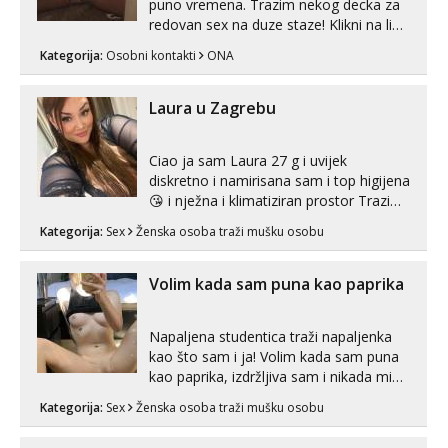
puno vremena. Trazim nekog decka za
redovan sex na duze staze! Klikni na link
ispod i nadji me tamo, cekam te!
Kategorija:
Osobni kontakti
ONA
Laura u Zagrebu
Ciao ja sam Laura 27 g i uvijek
diskretno i namirisana sam i top higijena
😘 i nježna i klimatiziran prostor Trazim
sex za nagradu Radim klasican sex
Kategorija:
Sex
Ženska osoba traži mušku osobu
Pusenje i gutanje sperme Erotsko rublje
imam uvijek Lizati me mozes i ljubiti po
tijelu Iskljucivo neradim analni !!! I
Volim kada sam puna kao paprika
neljubim se Wha...
Napaljena studentica traži napaljenka
kao što sam i ja! Volim kada sam puna
kao paprika, izdržljiva sam i nikada mi
nije dosta seksa. Volim grubi seks i više
Kategorija:
Sex
Ženska osoba traži mušku osobu
puta dnevno bilo kad i bilo gdje zato se
javi što prije da me isprobaš Klikni na