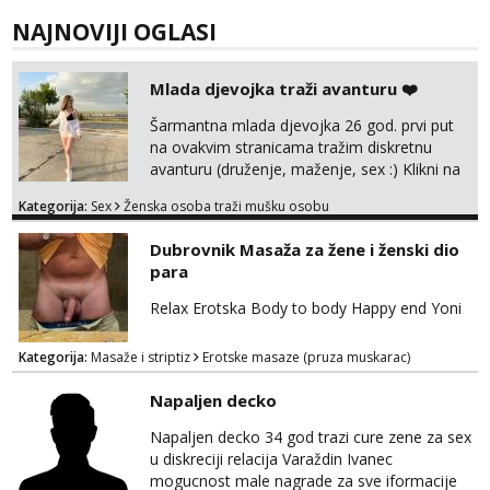
NAJNOVIJI OGLASI
Mlada djevojka traži avanturu ❤️
Šarmantna mlada djevojka 26 god. prvi put
na ovakvim stranicama tražim diskretnu
avanturu (druženje, maženje, sex :) Klikni na
link ispod i nadji me tamo, cekam te!
Kategorija:
Sex
Ženska osoba traži mušku osobu
Dubrovnik Masaža za žene i ženski dio
para
Relax Erotska Body to body Happy end Yoni
Kategorija:
Masaže i striptiz
Erotske masaze (pruza muskarac)
Napaljen decko
Napaljen decko 34 god trazi cure zene za sex
u diskreciji relacija Varaždin Ivanec
mogucnost male nagrade za sve iformacije