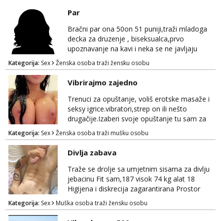
Par
Bračni par ona 50on 51 puniji,traži mladoga
decka za druzenje , biseksualca,prvo
upoznavanje na kavi i neka se ne javljaju
stariji od 30 godina
Kategorija:
Sex
Ženska osoba traži žensku osobu
Vibrirajmo zajedno
Trenuci za opuštanje, voliš erotske masaže i
seksy igrice.vibratori,strep on ili nešto
drugačije.Izaberi svoje opuštanje tu sam za
tebe.sve info na mob 095/762-8147
Kategorija:
Sex
Ženska osoba traži mušku osobu
Divlja zabava
Traže se drolje sa umjetnim sisama za divlju
jebacinu Fit sam,187 visok 74 kg alat 18
Higijena i diskrecija zagarantirana Prostor
imam na području između Zadra i Šibenika
Kategorija:
Sex
Muška osoba traži žensku osobu
Kontakt watsap 0955406511 bez poziva