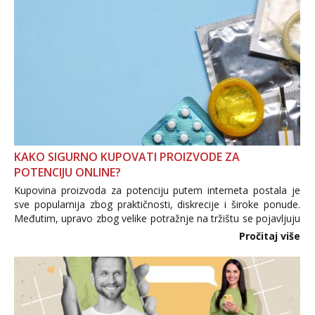
KAKO SIGURNO KUPOVATI PROIZVODE ZA
POTENCIJU ONLINE?
Kupovina proizvoda za potenciju putem interneta postala je
sve popularnija zbog praktičnosti, diskrecije i široke ponude.
Međutim, upravo zbog velike potražnje na tržištu se pojavljuju
i brojni krivotvoreni proizvodi, nepouzdane internetske
Pročitaj više
trgovine te proizvodi nepoznatog podrijetla. ...