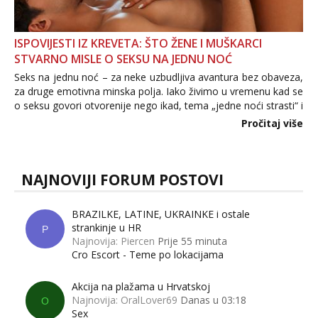
ISPOVIJESTI IZ KREVETA: ŠTO ŽENE I MUŠKARCI
STVARNO MISLE O SEKSU NA JEDNU NOĆ
Seks na jednu noć – za neke uzbudljiva avantura bez obaveza,
za druge emotivna minska polja. Iako živimo u vremenu kad se
o seksu govori otvorenije nego ikad, tema „jedne noći strasti“ i
dalje izaziva burne rasprave. Što zapravo misle žene, a što
Pročitaj više
muškarci? Jesu...
NAJNOVIJI FORUM POSTOVI
BRAZILKE, LATINE, UKRAINKE i ostale
strankinje u HR
P
Najnovija: Piercen
Prije 55 minuta
Cro Escort - Teme po lokacijama
Akcija na plažama u Hrvatskoj
Najnovija: OralLover69
Danas u 03:18
O
Sex