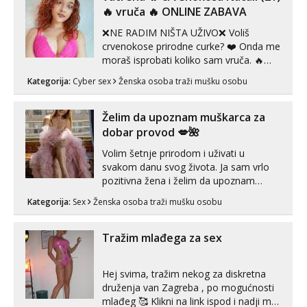
‎️‍🔥 vruča‎ ️‍🔥 ONLINE ZABAVA
❌NE RADIM NIŠTA UŽIVO❌ Voliš
crvenokose prirodne curke? ❤️ Onda me
moraš isprobati koliko sam vruča.‎ ️‍🔥
MLADA vražica koja ima 100%
Kategorija:
Cyber sex
Ženska osoba traži mušku osobu
prorodne grudi, 💦 Misli su mi uvijek
prljave i u svemu vidim samo užitak. 💦
U mojoj raznolikoj ponudi možeš
Želim da upoznam muškarca za
pranaći nešto po svojoj mjeri. Sexi videa
dobar provod 💋🌺
s kolegica...
Volim šetnje prirodom i uživati u
svakom danu svog života. Ja sam vrlo
pozitivna žena i želim da upoznam
muškarca za dobar provod, naravno
Kategorija:
Sex
Ženska osoba traži mušku osobu
može i nešto više.💋🌺 Klikni na link
ispod i nadji me tamo, cekam te!
Tražim mlađega za sex
Hej svima, tražim nekog za diskretna
druženja van Zagreba , po mogućnosti
mlađeg 🥰 Klikni na link ispod i nadji me