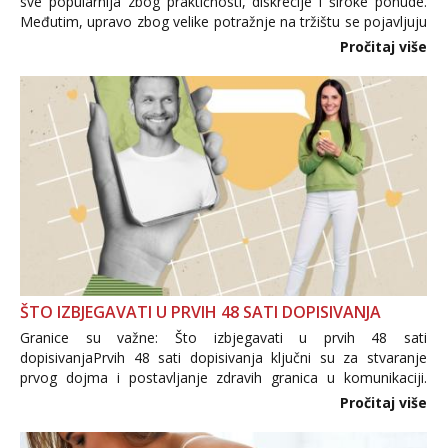
sve popularnija zbog praktičnosti, diskrecije i široke ponude.
Međutim, upravo zbog velike potražnje na tržištu se pojavljuju
i brojni krivotvoreni proizvodi, nepouzdane internetske
Pročitaj više
trgovine te proizvodi nepoznatog podrijetla. ...
ŠTO IZBJEGAVATI U PRVIH 48 SATI DOPISIVANJA
Granice su važne: Što izbjegavati u prvih 48 sati
dopisivanjaPrvih 48 sati dopisivanja ključni su za stvaranje
prvog dojma i postavljanje zdravih granica u komunikaciji.
Važno je izbjeći prebrzo otkrivanje osobnih ili intimnih
Pročitaj više
informacija, jer nepoznata osoba još nije zaslužila to
povjerenje. Takođe...