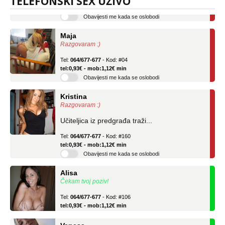
TELEFONSKI SEX UŽIVO
Obavijesti me kada se oslobodi
Maja
Razgovaram :)
Tel:
064/677-677
- Kod: #04
tel:0,93€ - mob:1,12€ min
Obavijesti me kada se oslobodi
Kristina
Razgovaram :)
Učiteljica iz predgrađa traži...
Tel:
064/677-677
- Kod: #160
tel:0,93€ - mob:1,12€ min
Obavijesti me kada se oslobodi
Alisa
Čekam tvoj poziv!
Tel:
064/677-677
- Kod: #106
tel:0,93€ - mob:1,12€ min
Vanesa