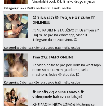
Vinodolski otok Krk ili neko drugo mjesto
Kategorija:
Sex
Muška osoba traži žensku osobu
😈 TINA (27) 😈 TVOJA HOT CURA ❤️‍🔥
ONLINE❤️‍🔥
💥 NE RADIM NISTA UŽIVO 💥 Usamljen si?
Daj mi se javi na Whatsapp, Viber ili
Telegram da se zabavimo. 😇
+385919123322 Možemo zajedno na
Kategorija:
Cyber sex
Ženska osoba traži mušku osobu
videopoziv ili se možemo dopisivati uz slanje
sexi slikica. 🤫 Prodajem svoje gole slike,
Tina 27g SAMO ONLINE
videa, gacice i carapice 🤑 🤬 NE RADIM
UŽIVO🤬 🤬 NE RADIM UŽIVO🤬 🤬 NE
Za video poziv se javi porukom na whatsapp,
RADIM UŽIVO🤬 🤬 NE RADIM UŽIVO🤬 🤬
radim solo s raznim igrackama, seks
NE RADIM UŽIVO🤬...
masinom, fetise 😈 stopala, JOI,
dominacija..ili kako god voliš 😉 Slike s licem
Kategorija:
Cyber sex
Ženska osoba traži mušku osobu
u svim kombinacijama❗videa raznih na
biranje❗cam2cam koji još nisi doživio❗vruće
💗Tina💗(27) online zabava 💗
tipkanje❗radim materijal po želji 😈 Radim
videopoziv kakav zaslužuješ
PROVJERU AUTENTIČNOSTI video pozivom
NIŠTA UŽIVO ME NE ZANIMA Čekam te 😘
❌NE RADIM NIŠTA UŽIVO❌ Možemo se