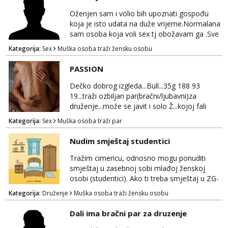
Oženjen sam i volio bih upoznati gospođu
koja je isto udata na duže vrijeme.Normalana
sam osoba koja voli sex tj obožavam ga .Sve
ostalo možemo srediti u hodu naravno
Kategorija:
Sex
Muška osoba traži žensku osobu
diskrecija mi je najvažnija.Prostor je moj
.Molim samo normalne osobe bez nekih
PASSION
bonova zahtjeva i traženja novca sa bilo koje
strane.Ajmo uživati i svatko svojim putem
Dečko dobrog izgleda...Bull...35g 188 93
19...traži ozbiljan par(bračni/ljubavni)za
druženje...može se javit i solo Ž...kojoj fali
uzbuđenja i strasti...područje otoka Murtera i
Kategorija:
Sex
Muška osoba traži par
bliža okolica...WhatsApp...Telegram
Nudim smještaj studentici
Tražim cimericu, odnosno mogu ponuditi
smještaj u zasebnoj sobi mlađoj ženskoj
osobi (studentici). Ako ti treba smještaj u ZG-
u, a ne želiš plaćati sobu i tako malo uštedjeti,
Kategorija:
Druženje
Muška osoba traži žensku osobu
javi se na mail.
Dali ima bračni par za druzenje