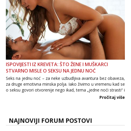
ISPOVIJESTI IZ KREVETA: ŠTO ŽENE I MUŠKARCI
STVARNO MISLE O SEKSU NA JEDNU NOĆ
Seks na jednu noć – za neke uzbudljiva avantura bez obaveza,
za druge emotivna minska polja. Iako živimo u vremenu kad se
o seksu govori otvorenije nego ikad, tema „jedne noći strasti“ i
dalje izaziva burne rasprave. Što zapravo misle žene, a što
Pročitaj više
muškarci? Jesu...
NAJNOVIJI FORUM POSTOVI