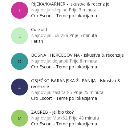
RIJEKA/KVARNER - Iskustva & recenzije
Najnovija: idlepine
Prije 3 minuta
I
Cro Escort - Teme po lokacijama
Cuckold
Najnovija: Lulu23a
Prije 5 minuta
L
Fetish
BOSNA I HERCEGOVINA - Iskustva & recenzije
Najnovija: dejanpit
Prije 8 minuta
D
Cro Escort - Teme po lokacijama
OSJEČKO BARANJSKA ŽUPANIJA - Iskustva &
recenzije
Z
Najnovija: zastitar85
Prije 25 minuta
Cro Escort - Teme po lokacijama
ZAGREB - Jel bio tko?
Najnovija: Mark62
Prije 48 minuta
M
Cro Escort - Teme po lokacijama