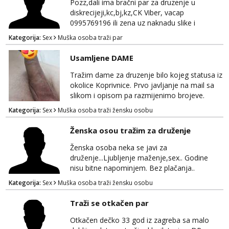
Pozz,dali ima bračni par za druzenje u
diskrecijeji,kc,bj,kz,CK Viber, vacap
0995769196 ili zena uz naknadu slike i
dopisivanje ne zanima me
Kategorija:
Sex
Muška osoba traži par
Usamljene DAME
Tražim dame za druzenje bilo kojeg statusa iz
okolice Koprivnice. Prvo javljanje na mail sa
slikom i opisom pa razmijenimo brojeve.
Muski i bonovi STOP.
Kategorija:
Sex
Muška osoba traži žensku osobu
Ženska osou tražim za druženje
Ženska osoba neka se javi za
druženje...Ljubljenje maženje,sex.. Godine
nisu bitne napominjem. Bez plačanja..
ZAGREB-okolica. Javite se na whatsapp viber
Kategorija:
Sex
Muška osoba traži žensku osobu
sms 0995323582
Traži se otkačen par
Otkačen dečko 33 god iz zagreba sa malo