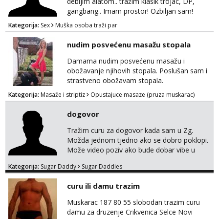
debljim alatom.. tražim klasik trojac, DP,
gangbang.. Imam prostor! Ozbiljan sam!
Kondomi i higijena od mene zajamceni :)
Kategorija:
Sex
Muška osoba traži par
Može i normalna dama/cura koja voli
swingati! :) 0924510862
nudim posvećenu masažu stopala
Damama nudim posvećenu masažu i
obožavanje njihovih stopala. Poslušan sam i
strastveno obožavam stopala.
Kategorija:
Masaže i striptiz
Opustajuce masaze (pruza muskarac)
dogovor
Tražim curu za dogovor kada sam u Zg.
Možda jednom tjedno ako se dobro poklopi.
Može video poziv ako bude dobar vibe u
porukama jer me zanimaju samo konkretne
Kategorija:
Sugar Daddy
Sugar Daddies
ponude. Moje preference su duga kosa, do
50ak kg, 165-175cm, oko 25g i da nisi pušač.
curu ili damu trazim
Eventualne iznimke mogu biti zbog dobre
osobnosti i iskrene komunikacije. Tg:
Muskarac 187 80 55 slobodan trazim curu
@m49229
damu za druzenje Crikvenica Selce Novi