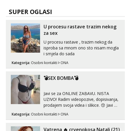
SUPER OGLASI
U procesu rastave trazim nekog
za sex
U procesu rastave , trazim nekog da
isproba sa mnom ono sto nisam mogla
i smjela do sada
Kategorija:
Osobni kontakti
ONA
💣SEX BOMBA💣
Javi se za ONLINE ZABAVU. NISTA
UZIVO! Radim videopozive, dopisivanja,
prodajem svoja videa i slikice. 😚 Javi mi
se porukom na Whatsupp, Viber ili
Kategorija:
Osobni kontakti
ONA
Telegram. +385 91 723 0045
Vatrena ‎️‍🔥 crvenokosa Natali (21)