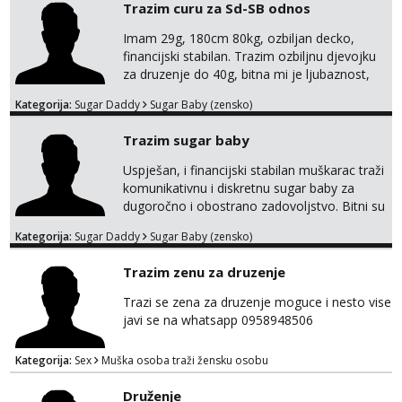
😉!! I molim takoder da se ne javljaju muski!!!
Trazim curu za Sd-SB odnos
Pozdrav
Imam 29g, 180cm 80kg, ozbiljan decko,
financijski stabilan. Trazim ozbiljnu djevojku
za druzenje do 40g, bitna mi je ljubaznost,
kemija, atraktivnost. Molim da mi se
Kategorija:
Sugar Daddy
Sugar Baby (zensko)
predstavis sa opisom i slikom, o nagradi
mozemo preko emaila pricat.
Trazim sugar baby
Uspješan, i financijski stabilan muškarac traži
komunikativnu i diskretnu sugar baby za
dugoročno i obostrano zadovoljstvo. Bitni su
mi kemija, povjerenje, diskrecija i jasan
Kategorija:
Sugar Daddy
Sugar Baby (zensko)
dogovor bez komplikacija. Nagrada
financijska se podrazumjeva. Ako znaš što
Trazim zenu za druzenje
želiš – javi se privatno s kratkim opisom i
fotografijom.
Trazi se zena za druzenje moguce i nesto vise
javi se na whatsapp 0958948506
Kategorija:
Sex
Muška osoba traži žensku osobu
Druženje