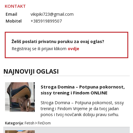
Razgovaram :)
KONTAKT
Učiteljica iz predgrađa traži...
Email
vikipiki723@gmail.com
Mobitel
+385919899507
Tel:
064/677-677
- Kod: #160
tel:0,93€ - mob:1,12€ min
Obavijesti me kada se oslobodi
Želiš poslati privatnu poruku za ovaj oglas?
Alisa
Čekam tvoj poziv!
Registriraj se ili prijavi klikom
ovdje
Tel:
064/677-677
- Kod: #106
tel:0,93€ - mob:1,12€ min
NAJNOVIJI OGLASI
Vanesa
Čekam tvoj poziv!
Stroga Domina – Potpuna pokornost,
Tel:
064/677-677
- Kod: #74
sissy trening i Findom ONLINE
tel:0,93€ - mob:1,12€ min
Stroga Domina – Potpuna pokornost, sissy
Žana
trening i Findom Vrijeme je da tvoj jadan
Razgovaram :)
ponos i tvoj novčanik dobiju pravu svrhu.
Tel:
064/677-677
- Kod: #135
Inteligentna, hladna i beskompromisna
Kategorija:
Fetish
FinDom
tel:0,93€ - mob:1,12€ min
Domina preuzima potpunu kontrolu nad
Obavijesti me kada se oslobodi
tvojim umom i financijama. Zanimaju me