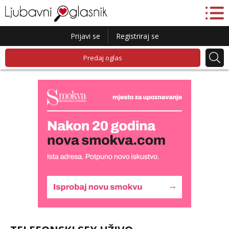
Prijavi se
Registriraj se
Predaj oglas
Liliana
Razgovaram :)
Tel:
064/677-677
- Kod: #69
tel:0,93€ - mob:1,12€ min