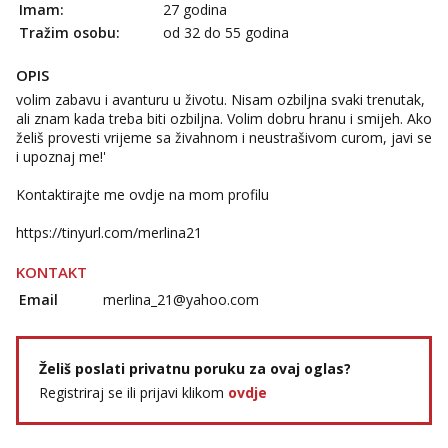
Imam:
27 godina
Tel:
064/677-677
- Kod: #119
Tražim osobu:
od 32 do 55 godina
tel:0,93€ - mob:1,12€ min
OPIS
Biljana
Čekam tvoj poziv!
volim zabavu i avanturu u životu. Nisam ozbiljna svaki trenutak,
ali znam kada treba biti ozbiljna. Volim dobru hranu i smijeh. Ako
Tel:
064/677-677
- Kod: #132
želiš provesti vrijeme sa živahnom i neustrašivom curom, javi se
tel:0,93€ - mob:1,12€ min
i upoznaj me!'
Alisa
Kontaktirajte me ovdje na mom profilu
Razgovaram :)
https://tinyurl.com/merlina21
Tel:
064/677-677
- Kod: #106
tel:0,93€ - mob:1,12€ min
Obavijesti me kada se oslobodi
KONTAKT
Email
merlina_21@yahoo.com
Žana
Razgovaram :)
Tel:
064/677-677
- Kod: #135
Želiš poslati privatnu poruku za ovaj oglas?
tel:0,93€ - mob:1,12€ min
Obavijesti me kada se oslobodi
Registriraj se ili prijavi klikom
ovdje
Lili
Čekam tvoj poziv!