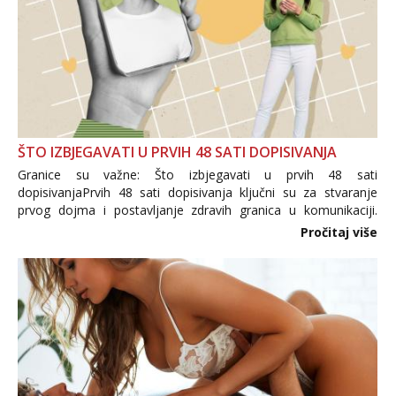
ŠTO IZBJEGAVATI U PRVIH 48 SATI DOPISIVANJA
Granice su važne: Što izbjegavati u prvih 48 sati
dopisivanjaPrvih 48 sati dopisivanja ključni su za stvaranje
prvog dojma i postavljanje zdravih granica u komunikaciji.
Važno je izbjeći prebrzo otkrivanje osobnih ili intimnih
Pročitaj više
informacija, jer nepoznata osoba još nije zaslužila to
povjerenje. Takođe...