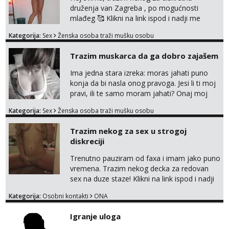
druženja van Zagreba , po mogućnosti
mlađeg 🥰 Klikni na link ispod i nadji me
tamo, cekam te!
Kategorija:
Sex
Ženska osoba traži mušku osobu
Trazim muskarca da ga dobro zajašem
Ima jedna stara izreka: moras jahati puno
konja da bi nasla onog pravoga. Jesi li ti moj
pravi, ili te samo moram jahati? Onaj moj
bivsi je bio samo konj hahahahah Klikni niže
Kategorija:
Sex
Ženska osoba traži mušku osobu
na sexdater link i javi mi se tamo....
Trazim nekog za sex u strogoj
diskreciji
Trenutno pauziram od faxa i imam jako puno
vremena. Trazim nekog decka za redovan
sex na duze staze! Klikni na link ispod i nadji
me tamo, cekam te!
Kategorija:
Osobni kontakti
ONA
Igranje uloga