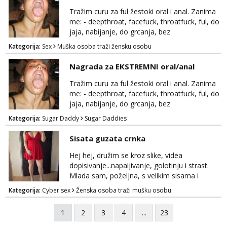
pale,obozavam kad muskarac preuzme
Tražim curu za ful žestoki oral i anal. Zanima
kontrolu . javi se :) Klikni na link ispod i nadji
me: - deepthroat, facefuck, throatfuck, ful, do
me tamo, cekam te!
jaja, nabijanje, do grcanja, bez
ograničavanja... - fisting (ili big insertions),
Kategorija:
Sex
Muška osoba traži žensku osobu
gaping, DAP/TAP, prolapse, sirenje... Ako
možeš nešto od toga i spremna si, javi se.
Nagrada za EKSTREMNI oral/anal
Tražim curu za ful žestoki oral i anal. Zanima
me: - deepthroat, facefuck, throatfuck, ful, do
jaja, nabijanje, do grcanja, bez
ograničavanja... - fisting (ili big insertions),
Kategorija:
Sugar Daddy
Sugar Daddies
gaping, DAP/TAP, prolapse, sirenje... Ako
možeš nešto od toga i spremna si, javi se.
Sisata guzata crnka
Nagrada po želji (od 500€ naviše, ovisi o
tome sto možeš)
Hej hej, družim se kroz slike, videa
dopisivanje...napaljivanje, golotinju i strast.
Mlada sam, poželjna, s velikim sisama i
guzom. 😉 Kontakt: Telegram: nebojezuto
Kategorija:
Cyber sex
Ženska osoba traži mušku osobu
Google chat/Gmail smmaprivatni@gmail.com
1
2
3
4
...
23