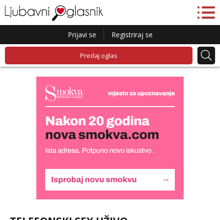
Prijavi se
Registriraj se
Predaj oglas
Liliana
Čekam tvoj poziv!
Tel:
064/677-677
- Kod: #69
tel:0,93€ - mob:1,12€ min