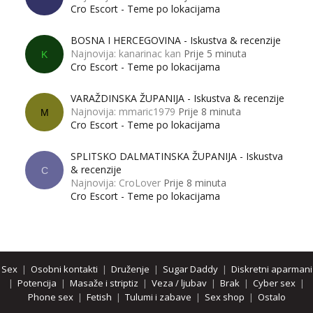
Cro Escort - Teme po lokacijama
BOSNA I HERCEGOVINA - Iskustva & recenzije
Najnovija: kanarinac kan
Prije 5 minuta
K
Cro Escort - Teme po lokacijama
VARAŽDINSKA ŽUPANIJA - Iskustva & recenzije
Najnovija: mmaric1979
Prije 8 minuta
M
Cro Escort - Teme po lokacijama
SPLITSKO DALMATINSKA ŽUPANIJA - Iskustva
& recenzije
C
Najnovija: CroLover
Prije 8 minuta
Cro Escort - Teme po lokacijama
Sex
|
Osobni kontakti
|
Druženje
|
Sugar Daddy
|
Diskretni aparmani
|
Potencija
|
Masaže i striptiz
|
Veza / ljubav
|
Brak
|
Cyber sex
|
Phone sex
|
Fetish
|
Tulumi i zabave
|
Sex shop
|
Ostalo