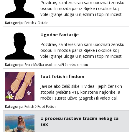
Pozdrav, zainteresiran sam upoznati zensku
osobu ili mozda par iz Rijeke i okolice koji
vole igranje uloga u njeznim i toplim incest
pricama, izgled nebitan, bitno je da znas sto
Kategorija:
Fetish
Ostalo
zelis i da se volis zabavljati. Javitese na mail,
viber, wapp ili zovite. Samo ozbiljni, hvala
Ugodne fantazije
Pozdrav, zainteresiran sam upoznati zensku
osobu ili mozda par iz Rijeke i okolice koji
vole igranje uloga u njeznim i toplim incest
pricama, izgled nebitan, bitno je da znas sto
Kategorija:
Sex
Muška osoba traži žensku osobu
zelis i da se volis zabavljati. Javitese na mail,
viber, wapp ili zovite. Samo ozbiljni, hvala
foot fetish i findom
Javi se ako želiš slike ili videa lijepih ženskih
stopala (veličina 41), korištene najlonke, a
može i susret uživo (Zagreb) ili video call.
Mlada sam, lijepa i obrazovana te spremna za
Kategorija:
Fetish
Foot Fetish
dogovore i ispunjavanje želja. Molim samo
ozbiljni, spremni na dugoročnu suradnju i koji
U procesu rastave trazim nekog za
mogu adekvatno platiti ono što nudim. :)
sex
Također me zanima i findom Javite se sa