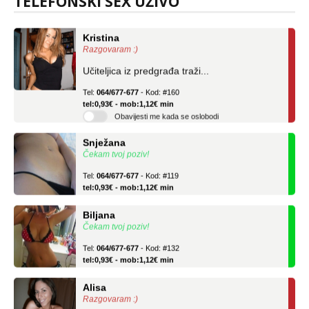
TELEFONSKI SEX UŽIVO
Kristina
Razgovaram :)
Učiteljica iz predgrađa traži...
Tel:
064/677-677
- Kod: #160
tel:0,93€ - mob:1,12€ min
Obavijesti me kada se oslobodi
Snježana
Čekam tvoj poziv!
Tel:
064/677-677
- Kod: #119
tel:0,93€ - mob:1,12€ min
Biljana
Čekam tvoj poziv!
Tel:
064/677-677
- Kod: #132
tel:0,93€ - mob:1,12€ min
Alisa
Razgovaram :)
Tel:
064/677-677
- Kod: #106