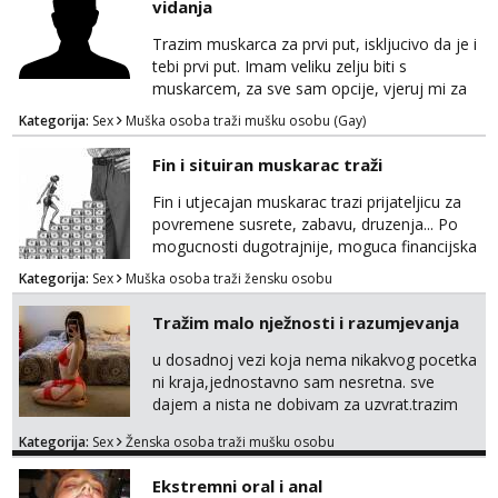
vidanja
dogovoreno i na dulje vrijeme. Malo jesam
sramežljiva ali potrudit ću se da budeš
Trazim muskarca za prvi put, iskljucivo da je i
zadovoljan i da imaš nekog za svakodn...
tebi prvi put. Imam veliku zelju biti s
muskarcem, za sve sam opcije, vjeruj mi za
sve…pasiv/aktiv/pusenje/ najlonke…ako bude
Kategorija:
Sex
Muška osoba traži mušku osobu (Gay)
dobro mozemo nastaviti povremena vidanja
uz maksimalnu diskreciju,sto bude u sobi
Fin i situiran muskarac traži
tamo i ostaje. Jace sam grade 180cm 110kg.
Ozenjen, uz dogovor o lokaciji i vremenu ja
Fin i utjecajan muskarac trazi prijateljicu za
rjesavam apartman/hotel. Odgovara mi cijela
povremene susrete, zabavu, druzenja... Po
kontinentalna...
mogucnosti dugotrajnije, moguca financijska
potpora!
Kategorija:
Sex
Muška osoba traži žensku osobu
Tražim malo nježnosti i razumjevanja
u dosadnoj vezi koja nema nikakvog pocetka
ni kraja,jednostavno sam nesretna. sve
dajem a nista ne dobivam za uzvrat.trazim
muskarca koji ce zadovoljiti moje potrebe,ne
Kategorija:
Sex
Ženska osoba traži mušku osobu
trazim puno samo malo njeznosti i
razumjevanja. volim njezan seks i njezne
Ekstremni oral i anal
poljupce po tijelu koji me jako