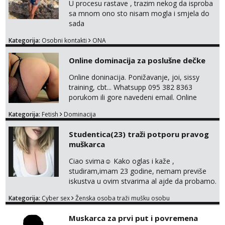
svojim željama i ponudama.
U procesu rastave , trazim nekog da isproba
sa mnom ono sto nisam mogla i smjela do
sada
Kategorija:
Osobni kontakti
ONA
Online dominacija za poslušne dečke
Online doninacija. Ponižavanje, joi, sissy
training, cbt... Whatsupp 095 382 8363
porukom ili gore navedeni email. Online
sesije-40 Mjesečni paket-150. Moguć susret
Kategorija:
Fetish
Dominacija
uživo nakon mjesečnog druženja . Čekam te
poslušni psiću. --Pažnja!⁉️ Mnogi klijenti su mi
Studentica(23) traži potporu pravog
znali reći da im netko šalje moje fotke/videa
muškarca
ili ima slične oglase s mojim slikama. Moj
oglas za dominaciju je isključvo ov...
Ciao svima☺️ Kako oglas i kaže ,
studiram,imam 23 godine, nemam previše
iskustva u ovim stvarima al ajde da probamo.
🤗 Nudim fotkice,videa, dopisivanje može
Kategorija:
Cyber sex
Ženska osoba traži mušku osobu
poslije kada se bolje znamo i videopoziv i
tome slično u zamjenu za mjesečni đeparac.
Muskarca za prvi put i povremena
Idealno ne nešto jednokratno već