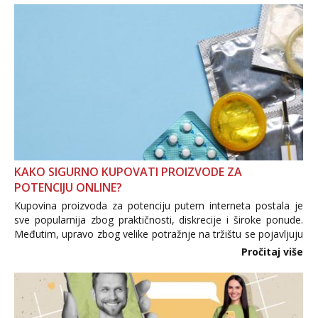
KAKO SIGURNO KUPOVATI PROIZVODE ZA
POTENCIJU ONLINE?
Kupovina proizvoda za potenciju putem interneta postala je
sve popularnija zbog praktičnosti, diskrecije i široke ponude.
Međutim, upravo zbog velike potražnje na tržištu se pojavljuju
i brojni krivotvoreni proizvodi, nepouzdane internetske
Pročitaj više
trgovine te proizvodi nepoznatog podrijetla. ...