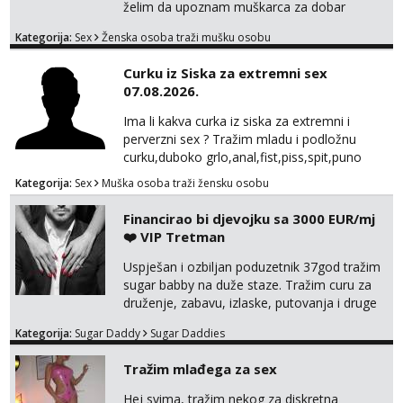
želim da upoznam muškarca za dobar
provod, naravno može i nešto više.💋🌺 Klikni
Kategorija:
Sex
Ženska osoba traži mušku osobu
na link ispod i nadji me tamo, cekam te!
Curku iz Siska za extremni sex
07.08.2026.
Ima li kakva curka iz siska za extremni i
perverzni sex ? Tražim mladu i podložnu
curku,duboko grlo,anal,fist,piss,spit,puno
pljuvačke,ulja i pissa,volim isto tako masažu
Kategorija:
Sex
Muška osoba traži žensku osobu
prostate,rimyob,extremno full perverzno,bez
tabua,najlonke crne i visoke sexy štikle
Financirao bi djevojku sa 3000 EUR/mj
obavezno imati na sebi,za početak s.t.o
❤️ VIP Tretman
nudim za druženje večeras,noć kod
mene,javljanje isključivo pozivom
Uspješan i ozbiljan poduzetnik 37god tražim
sugar babby na duže staze. Tražim curu za
druženje, zabavu, izlaske, putovanja i druge
lijepe stvari na obostranu korist. Ako si
Kategorija:
Sugar Daddy
Sugar Daddies
otvorena, komunikativna, zgodna i atraktivna
javi se na moj email:
Tražim mlađega za sex
markodalic37@gmail.com
Hej svima, tražim nekog za diskretna