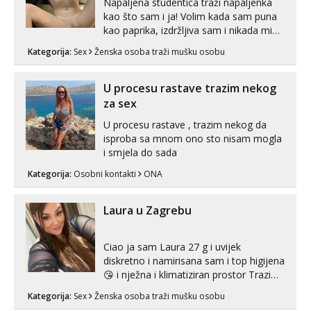
Napaljena studentica traži napaljenka
kao što sam i ja! Volim kada sam puna
kao paprika, izdržljiva sam i nikada mi
nije dosta seksa. Volim grubi seks i više
Kategorija:
Sex
Ženska osoba traži mušku osobu
puta dnevno bilo kad i bilo gdje zato se
javi što prije da me isprobaš Klikni na
link ispod i nadji me tamo, cekam te!
U procesu rastave trazim nekog
za sex
U procesu rastave , trazim nekog da
isproba sa mnom ono sto nisam mogla
i smjela do sada
Kategorija:
Osobni kontakti
ONA
Laura u Zagrebu
Ciao ja sam Laura 27 g i uvijek
diskretno i namirisana sam i top higijena
😘 i nježna i klimatiziran prostor Trazim
sex za nagradu Radim klasican sex
Kategorija:
Sex
Ženska osoba traži mušku osobu
Pusenje i gutanje sperme Erotsko rublje