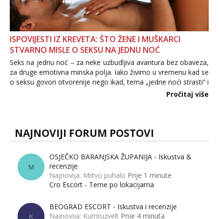
ISPOVIJESTI IZ KREVETA: ŠTO ŽENE I MUŠKARCI
STVARNO MISLE O SEKSU NA JEDNU NOĆ
Seks na jednu noć – za neke uzbudljiva avantura bez obaveza,
za druge emotivna minska polja. Iako živimo u vremenu kad se
o seksu govori otvorenije nego ikad, tema „jedne noći strasti“ i
dalje izaziva burne rasprave. Što zapravo misle žene, a što
Pročitaj više
muškarci? Jesu...
NAJNOVIJI FORUM POSTOVI
OSJEČKO BARANJSKA ŽUPANIJA - Iskustva &
recenzije
M
Najnovija: Mrtvo puhalo
Prije 1 minute
Cro Escort - Teme po lokacijama
BEOGRAD ESCORT - Iskustva i recenzije
Najnovija: Kumruzvelt
Prije 4 minuta
K