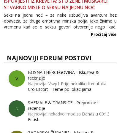
ISPOVIJESTI IZ KREVETA: ŠTO ŽENE I MUŠKARCI
STVARNO MISLE O SEKSU NA JEDNU NOĆ
Seks na jednu noć – za neke uzbudljiva avantura bez
obaveza, za druge emotivna minska polja. Iako živimo u
vremenu kad se o seksu govori otvorenije nego ikad,
tema „jedne noći strasti“ i dalje izaziva burne rasprave. Što
Pročitaj više
zapravo misle žene, a što muškarci? Jesu...
NAJNOVIJI FORUM POSTOVI
BOSNA I HERCEGOVINA - Iskustva &
recenzije
V
Najnovija: Vsvp1
Prije nekoliko trenutaka
Cro Escort - Teme po lokacijama
SHEMALE & TRANSICE - Preporuke i
recenzije
N
Najnovija: nekadvolimodiza
Danas u 00:13
Fetish
ZADARSKA ŽUPANIJA - Iskustva &