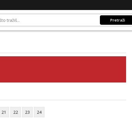
Pretraži
21
22
23
24