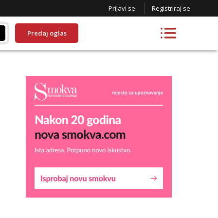
Prijavi se
Registriraj se
Predaj oglas
Lucija
Razgovaram :)