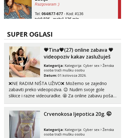
Tel:
064/677-677
- Kod: #136
tel:0,93€ - mob:1,12€ min
Obavijesti me kada se oslobodi
Ela
SUPER OGLASI
Razgovaram :)
Tel:
064/677-677
- Kod: #117
💗Tina💗(27) online zabava 💗
tel:0,93€ - mob:1,12€ min
videopoziv kakav zaslužuješ
Obavijesti me kada se oslobodi
Kategorija:
Kategorija:
Cyber sex
Ženska
Vanesa
osoba traži mušku osobu
Razgovaram :)
Datum:
01.kolovoza 2026.
Tel:
064/677-677
- Kod: #74
❌NE RADIM NIŠTA UŽIVO❌ Možemo se zajedno
tel:0,93€ - mob:1,12€ min
zabaviti preko videopoziva. 😉 Nudim svoje gole
Obavijesti me kada se oslobodi
slikice i razne videouradke. 🤩 Za online zabavu pošalji
poruku na Whatsapp, Telegram ili Viber. 😎 +385 91
Anđela
912 3322 Za provjeru moje autentičnosti možeš me
Čekam tvoj poziv!
Crvenokosa ljepotica 20g. 🤭
vidjeti na videopozivu. 😉 S vama sam vec 5 ...
Tel:
064/677-677
- Kod: #142
tel:0,93€ - mob:1,12€ min
Kategorija:
Kategorija:
Cyber sex
Ženska
osoba traži mušku osobu