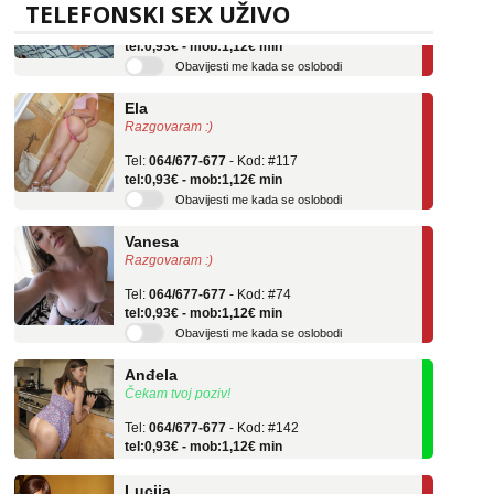
Tel:
064/677-677
- Kod: #136
TELEFONSKI SEX UŽIVO
tel:0,93€ - mob:1,12€ min
Obavijesti me kada se oslobodi
Ela
Razgovaram :)
Tel:
064/677-677
- Kod: #117
tel:0,93€ - mob:1,12€ min
Obavijesti me kada se oslobodi
Vanesa
Razgovaram :)
Tel:
064/677-677
- Kod: #74
tel:0,93€ - mob:1,12€ min
Obavijesti me kada se oslobodi
Anđela
Čekam tvoj poziv!
Tel:
064/677-677
- Kod: #142
tel:0,93€ - mob:1,12€ min
Lucija
Razgovaram :)