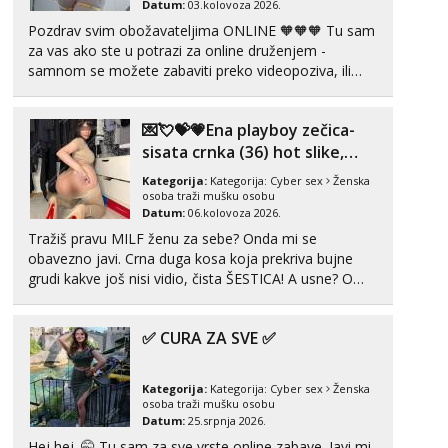
Datum:
03.kolovoza 2026.
Pozdrav svim obožavateljima ONLINE 🧡🧡🧡 Tu sam
za vas ako ste u potrazi za online druženjem -
samnom se možete zabaviti preko videopoziva, ili
ako vam nisam dovoljna radim i u paru i trojci s
kolegicama, svaka je drugačija 😉 Radim i vruća
💌💘💝💗Ena playboy zečica-
tipkanja uz slike i hot line pozive. Za vas sam
pripremila ...
sisata crnka (36) hot slike,
videa i c2c💗
Kategorija:
Kategorija:
Cyber sex
Ženska
osoba traži mušku osobu
Datum:
06.kolovoza 2026.
Tražiš pravu MILF ženu za sebe? Onda mi se
obavezno javi. Crna duga kosa koja prekriva bujne
grudi kakve još nisi vidio, čista ŠESTICA! A usne? O
usnama bolje da ni ne pričam. Prave pune usne koje
će ti se urezati u pamćenje, jer vjeruj mi, takve još
✅ CURA ZA SVE ✅
nisi vidio. Uvijek sam spremna za ONLOINE zabavu...
Kategorija:
Kategorija:
Cyber sex
Ženska
osoba traži mušku osobu
Datum:
25.srpnja 2026.
Hej hej. 🤭 Tu sam za sve vrste online zabave. Javi mi