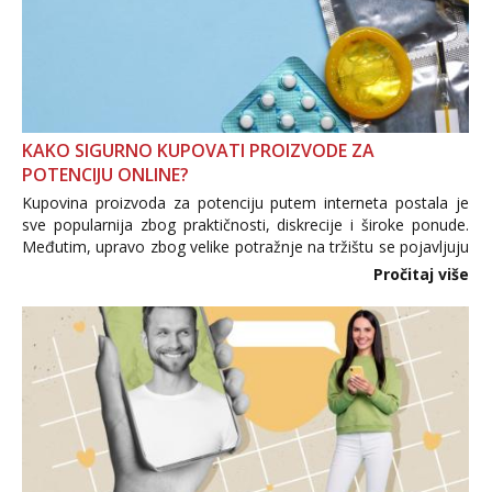
KAKO SIGURNO KUPOVATI PROIZVODE ZA
POTENCIJU ONLINE?
Kupovina proizvoda za potenciju putem interneta postala je
sve popularnija zbog praktičnosti, diskrecije i široke ponude.
Međutim, upravo zbog velike potražnje na tržištu se pojavljuju
i brojni krivotvoreni proizvodi, nepouzdane internetske
Pročitaj više
trgovine te proizvodi nepoznatog podrijetla. ...