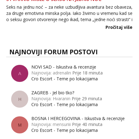
Seks na jednu noć – za neke uzbudljiva avantura bez obaveza,
za druge emotivna minska polja. Iako živimo u vremenu kad se
o seksu govori otvorenije nego ikad, tema „jedne noći strasti“ i
dalje izaziva burne rasprave. Što zapravo misle žene, a što
Pročitaj više
muškarci? Jesu...
NAJNOVIJI FORUM POSTOVI
NOVI SAD - Iskustva & recenzije
Najnovija: adrenalin
Prije 18 minuta
A
Cro Escort - Teme po lokacijama
ZAGREB - Jel bio tko?
Najnovija: Hvaranin
Prije 29 minuta
H
Cro Escort - Teme po lokacijama
BOSNA I HERCEGOVINA - Iskustva & recenzije
Najnovija: mensuriii
Prije 40 minuta
M
Cro Escort - Teme po lokacijama