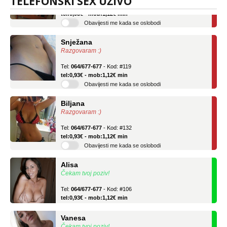
TELEFONSKI SEX UŽIVO
Tel:
064/677-677
- Kod: #04
tel:0,93€ - mob:1,12€ min
Obavijesti me kada se oslobodi
Snježana
Razgovaram :)
Tel:
064/677-677
- Kod: #119
tel:0,93€ - mob:1,12€ min
Obavijesti me kada se oslobodi
Biljana
Razgovaram :)
Tel:
064/677-677
- Kod: #132
tel:0,93€ - mob:1,12€ min
Obavijesti me kada se oslobodi
Alisa
Čekam tvoj poziv!
Tel:
064/677-677
- Kod: #106
tel:0,93€ - mob:1,12€ min
Vanesa
Čekam tvoj poziv!