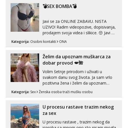
Tel:
064/677-677
- Kod: #74
volim njezan seks i njezne poljupce po
💣SEX BOMBA💣
tel:0,93€ - mob:1,12€ min
tijelu koji me jako pale,obozavam kad
muskar...
Lili
Javi se za ONLINE ZABAVU. NISTA
Čekam tvoj poziv!
UZIVO! Radim videopozive, dopisivanja,
prodajem svoja videa i slikice. 😚 Javi mi
Tel:
064/677-677
- Kod: #128
se porukom na Whatsupp, Viber ili
tel:0,93€ - mob:1,12€ min
Kategorija:
Osobni kontakti
ONA
Telegram. +385 91 723 0045
Anđela
Čekam tvoj poziv!
Želim da upoznam muškarca za
dobar provod 💋🌺
Tel:
064/677-677
- Kod: #142
tel:0,93€ - mob:1,12€ min
Volim šetnje prirodom i uživati u
svakom danu svog života. Ja sam vrlo
Mira
pozitivna žena i želim da upoznam
Čekam tvoj poziv!
muškarca za dobar provod, naravno
Kategorija:
Sex
Ženska osoba traži mušku osobu
može i nešto više.💋🌺 Klikni na link
Tel:
064/677-677
- Kod: #72
tel:0,93€ - mob:1,12€ min
ispod i nadji me tamo, cekam te!
U procesu rastave trazim nekog
za sex
U procesu rastave , trazim nekog da
isproba sa mnom ono sto nisam mogla