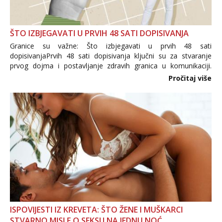
ŠTO IZBJEGAVATI U PRVIH 48 SATI DOPISIVANJA
Granice su važne: Što izbjegavati u prvih 48 sati
dopisivanjaPrvih 48 sati dopisivanja ključni su za stvaranje
prvog dojma i postavljanje zdravih granica u komunikaciji.
Važno je izbjeći prebrzo otkrivanje osobnih ili intimnih
Pročitaj više
informacija, jer nepoznata osoba još nije zaslužila to
povjerenje. Takođe...
ISPOVIJESTI IZ KREVETA: ŠTO ŽENE I MUŠKARCI
STVARNO MISLE O SEKSU NA JEDNU NOĆ