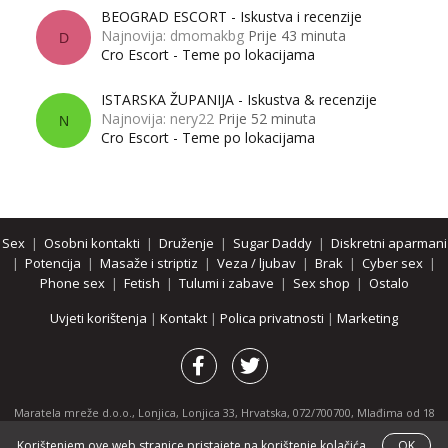
BEOGRAD ESCORT - Iskustva i recenzije
Najnovija: dmomakbg
Prije 43 minuta
D
Cro Escort - Teme po lokacijama
ISTARSKA ŽUPANIJA - Iskustva & recenzije
Najnovija: nery22
Prije 52 minuta
N
Cro Escort - Teme po lokacijama
Sex
|
Osobni kontakti
|
Druženje
|
Sugar Daddy
|
Diskretni aparmani
|
Potencija
|
Masaže i striptiz
|
Veza / ljubav
|
Brak
|
Cyber sex
|
Phone sex
|
Fetish
|
Tulumi i zabave
|
Sex shop
|
Ostalo
Uvjeti korištenja
|
Kontakt
|
Polica privatnosti
|
Marketing
Maratela mreže d.o.o., Lonjica, Lonjica 33, Hrvatska, 072/700700, Mlađima od 18
godina zabranjeno je pregledavanje stranice i svih njenih dijelova.
Korištenjem ove web stranice pristajete na korištenje kolačića.
OK
Partnerski portali:
osobnikontakti.com
|
hotline.hr
|
ThePornDude.com