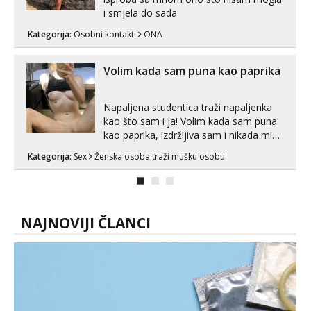
i smjela do sada
Kategorija:
Osobni kontakti
ONA
Volim kada sam puna kao paprika
Napaljena studentica traži napaljenka
kao što sam i ja! Volim kada sam puna
kao paprika, izdržljiva sam i nikada mi
nije dosta seksa. Volim grubi seks i više
Kategorija:
Sex
Ženska osoba traži mušku osobu
puta dnevno bilo kad i bilo gdje zato se
javi što prije da me isprobaš Klikni na
link ispod i nadji me tamo, cekam te!
NAJNOVIJI ČLANCI