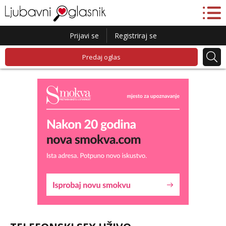
Prijavi se
Registriraj se
Predaj oglas
Maja
Razgovaram :)