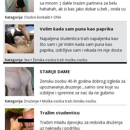
zaštitu Ne javljajte se: - debele - frajeri i
sa mnom :) dakle trazim partnera za belu
paro...
hahahah, ak si bas jako dobar u beli , onda cu
razmislit za dalje Klikni na link ispod i nadji me
Kategorija:
Osobni kontakti
ONA
tamo, cekam te!
Volim kada sam puna kao paprika
Napaljena studentica traži napaljenka kao
što sam i ja! Volim kada sam puna kao
paprika, izdržljiva sam i nikada mi nije dosta
seksa. Volim grubi seks i više puta dnevno
Kategorija:
Sex
Ženska osoba traži mušku osobu
bilo kad i bilo gdje zato se javi što prije da
me isprobaš Klikni na link ispod i nadji me
STARIJE DAME
tamo, cekam te!
Zensku osobu 40-ih godina dobrog izgleda za
upoznavanje,druzenje....samo one koje su
ozbiljne i spremne se nac da ne gubimo
vrijeme!
Kategorija:
Druženje
Muška osoba traži žensku osobu
Tražim studenticu
Tražim mlađu djevojku za redovita druženja
uz naknadu i podršku.