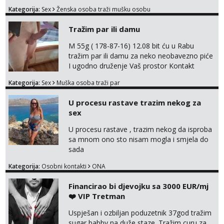
link ispod i nadji me tamo, cekam te!
Kategorija:
Sex
Ženska osoba traži mušku osobu
Tražim par ili damu
M 55g ( 178-87-16) 12.08 bit ću u Rabu
tražim par ili damu za neko neobavezno piće
I ugodno druženje Vaš prostor Kontakt
trata.vrh@gmail.com
Kategorija:
Sex
Muška osoba traži par
U procesu rastave trazim nekog za
sex
U procesu rastave , trazim nekog da isproba
sa mnom ono sto nisam mogla i smjela do
sada
Kategorija:
Osobni kontakti
ONA
Financirao bi djevojku sa 3000 EUR/mj
❤️ VIP Tretman
Uspješan i ozbiljan poduzetnik 37god tražim
sugar babby na duže staze. Tražim curu za