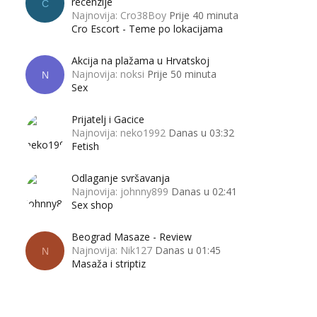
recenzije
C
Najnovija: Cro38Boy
Prije 40 minuta
Cro Escort - Teme po lokacijama
Akcija na plažama u Hrvatskoj
Najnovija: noksi
Prije 50 minuta
N
Sex
Prijatelj i Gacice
Najnovija: neko1992
Danas u 03:32
Fetish
Odlaganje svršavanja
Najnovija: johnny899
Danas u 02:41
Sex shop
Beograd Masaze - Review
Najnovija: Nik127
Danas u 01:45
N
Masaža i striptiz