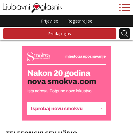
Prijavi se
Registriraj se
Predaj oglas
Lucija
Razgovaram :)
Tel:
064/677-677
- Kod: #136
tel:0,93€ - mob:1,12€ min