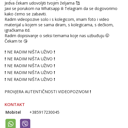
Jedva čekam udovoljiti tvojim željama 🥰
Javi se porukom na Whatsapp ili Telagram da se dogovorimo
kako ćemo se zabaviti.
Radim videopozive solo i s kolegicom, imam foto i video
materijal u kojem se sama diram, s kolegicama, s dečkom,
igračkama itd.
Radim dopisivanje o seksi temama koje nas uzbuđuju 🤭
Čekam te 😘
❗ NE RADIM NIŠTA UŽIVO ❗
❗ NE RADIM NIŠTA UŽIVO ❗
❗ NE RADIM NIŠTA UŽIVO ❗
❗ NE RADIM NIŠTA UŽIVO ❗
❗ NE RADIM NIŠTA UŽIVO ❗
PROVJERA AUTENTIČNOSTI VIDEOPOZIVOM ❗
KONTAKT
Mobitel
+385917230045