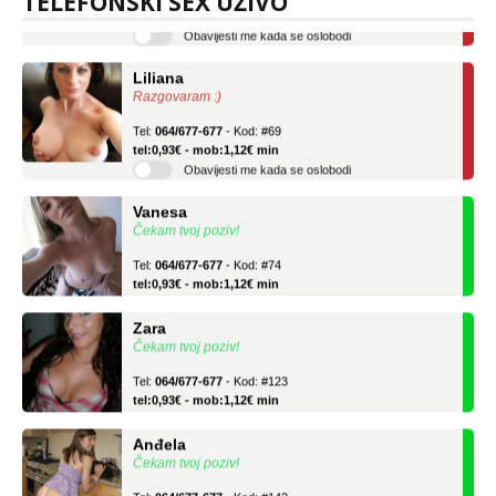
TELEFONSKI SEX UŽIVO
Obavijesti me kada se oslobodi
Liliana
Razgovaram :)
Tel:
064/677-677
- Kod: #69
tel:0,93€ - mob:1,12€ min
Obavijesti me kada se oslobodi
Vanesa
Čekam tvoj poziv!
Tel:
064/677-677
- Kod: #74
tel:0,93€ - mob:1,12€ min
Zara
Čekam tvoj poziv!
Tel:
064/677-677
- Kod: #123
tel:0,93€ - mob:1,12€ min
Anđela
Čekam tvoj poziv!
Tel:
064/677-677
- Kod: #142