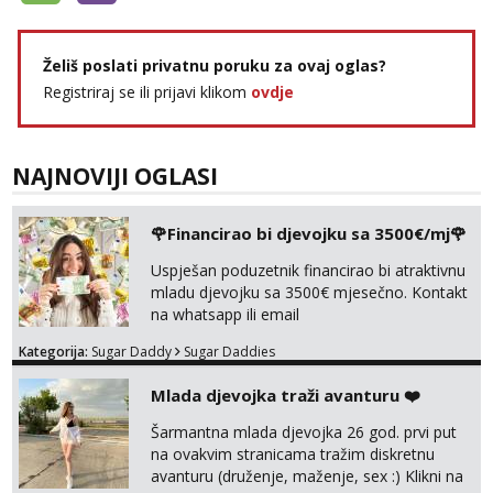
Želiš poslati privatnu poruku za ovaj oglas?
Registriraj se ili prijavi klikom
ovdje
NAJNOVIJI OGLASI
🌹Financirao bi djevojku sa 3500€/mj🌹
Uspješan poduzetnik financirao bi atraktivnu
mladu djevojku sa 3500€ mjesečno. Kontakt
na whatsapp ili email
Kategorija:
Sugar Daddy
Sugar Daddies
Mlada djevojka traži avanturu ❤️
Šarmantna mlada djevojka 26 god. prvi put
na ovakvim stranicama tražim diskretnu
avanturu (druženje, maženje, sex :) Klikni na