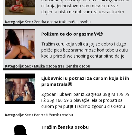
ni kraja,jednostavno sam nesretna. sve
dajem a nista ne dobivam za uzvrat.trazim
muskarca koji ce zadovoljiti moje potrebe,ne
Kategorija:
Sex
Ženska osoba traži mušku osobu
trazim puno samo malo njeznosti i
razumjevanja. volim njezan seks i njezne
Poližem te do orgazma💦🤑
poljupce po tijelu koji me jako
pale,obozavam kad muskarac preuzme
Tražim curu koja voli da joj se dobro i dugo
kontrolu . javi se :) Klikni na link ispod i nadji
poliže pica bez srama,moze kod tebe u autu
me tamo, cekam te!
kod u prirodi wc shoping centar bitno da je
uzbudljivo i da si full diskretna i napaljena💦
Kategorija:
Sex
Muška osoba traži žensku osobu
jer nisam solo. Zgodan sam i diskretan,sliku
šaljem na wapp telegram..178 78kg.,javi se
Ljubavnici u potrazi za curom koja bi ih
za brz dogovor Kontakt 0958759047
promatrala🤩
Zgodan ljubavni par iz Zagreba 38g M 178 79
i Ž 35g 160 59 3 plava(željela bi probati sa
curom prvi put)!! Tražimo zgodnu diskretnu
curu koja bi nas promatrala dok imamo
Kategorija:
Sex
Par traži žensku osobu
žestok odnos. Može se pridruziti ali i ne
mora.Bitno da uzivamo diskretno anonimno
Tražim žensku osobu
bez upoznavanja puno.Sliku mozemo