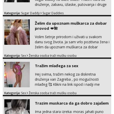
druženje, zabavu, izlaske, putovanja i druge
lijepe stvari na obostranu korist. Ako si
Kategorija:
Sugar Daddy
Sugar Daddies
otvorena, komunikativna, zgodna i atraktivna
javi se na moj email:
Želim da upoznam muškarca za dobar
markodalic37@gmail.com
provod 💋🌺
Volim šetnje prirodom i uživati u svakom
danu svog života. Ja sam vrlo pozitivna žena i
želim da upoznam muškarca za dobar
provod, naravno može i nešto više.💋🌺 Klikni
Kategorija:
Sex
Ženska osoba traži mušku osobu
na link ispod i nadji me tamo, cekam te!
Tražim mlađega za sex
Hej svima, tražim nekog za diskretna
druženja van Zagreba , po mogućnosti
mlađeg 🥰 Klikni na link ispod i nadji me
tamo, cekam te!
Kategorija:
Sex
Ženska osoba traži mušku osobu
Trazim muskarca da ga dobro zajašem
Ima jedna stara izreka: moras jahati puno