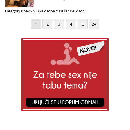
Kategorija:
Sex
Muška osoba traži žensku osobu
1
2
3
4
...
24