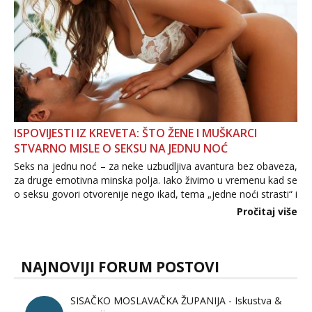
ISPOVIJESTI IZ KREVETA: ŠTO ŽENE I MUŠKARCI
STVARNO MISLE O SEKSU NA JEDNU NOĆ
Seks na jednu noć – za neke uzbudljiva avantura bez obaveza,
za druge emotivna minska polja. Iako živimo u vremenu kad se
o seksu govori otvorenije nego ikad, tema „jedne noći strasti“ i
dalje izaziva burne rasprave. Što zapravo misle žene, a što
Pročitaj više
muškarci? Jesu...
NAJNOVIJI FORUM POSTOVI
SISAČKO MOSLAVAČKA ŽUPANIJA - Iskustva &