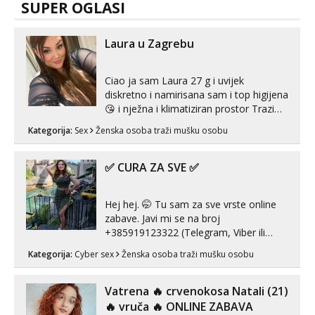
SUPER OGLASI
Laura u Zagrebu
Ciao ja sam Laura 27 g i uvijek
diskretno i namirisana sam i top higijena
😘 i nježna i klimatiziran prostor Trazim
sex za nagradu Radim klasican sex
Kategorija:
Sex
Ženska osoba traži mušku osobu
Pusenje i gutanje sperme Erotsko rublje
imam uvijek Lizati me mozes i ljubiti po
tijelu Iskljucivo neradim analni !!! I
✅ CURA ZA SVE ✅
neljubim se Wha...
Hej hej. 🤭 Tu sam za sve vrste online
zabave. Javi mi se na broj
+385919123322 (Telegram, Viber ili
Whatsapp). 🤙 NE javljaj se na uzivo.
Kategorija:
Cyber sex
Ženska osoba traži mušku osobu
Hvala.
Vatrena ‎️‍🔥 crvenokosa Natali (21)
‎️‍🔥 vruča‎ ️‍🔥 ONLINE ZABAVA