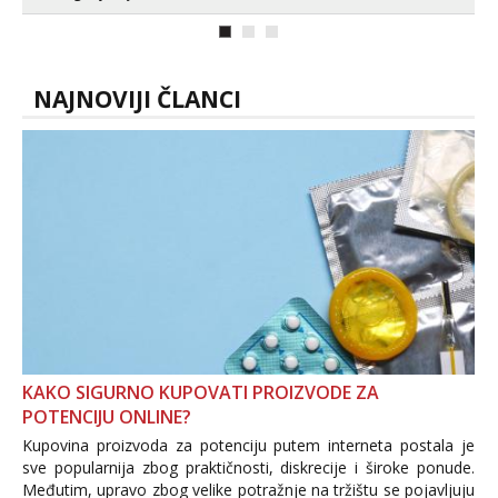
ako vam nisam dovoljna radim i u paru i
trojci s kolegicama, svaka je drugačija
😉 Radim i vruća tipkanja uz slike i hot
line pozive. Za vas sam pripremila ...
NAJNOVIJI ČLANCI
KAKO SIGURNO KUPOVATI PROIZVODE ZA
POTENCIJU ONLINE?
Kupovina proizvoda za potenciju putem interneta postala je
sve popularnija zbog praktičnosti, diskrecije i široke ponude.
Međutim, upravo zbog velike potražnje na tržištu se pojavljuju