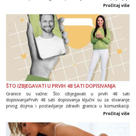
i brojni krivotvoreni proizvodi, nepouzdane internetske
Pročitaj više
trgovine te proizvodi nepoznatog podrijetla. ...
ŠTO IZBJEGAVATI U PRVIH 48 SATI DOPISIVANJA
Granice su važne: Što izbjegavati u prvih 48 sati
dopisivanjaPrvih 48 sati dopisivanja ključni su za stvaranje
prvog dojma i postavljanje zdravih granica u komunikaciji.
Važno je izbjeći prebrzo otkrivanje osobnih ili intimnih
Pročitaj više
informacija, jer nepoznata osoba još nije zaslužila to
povjerenje. Takođe...