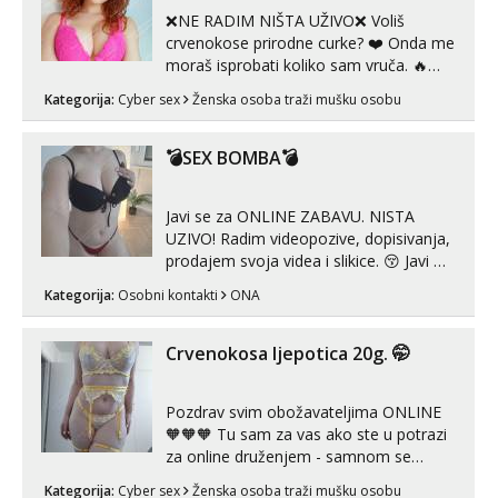
❌NE RADIM NIŠTA UŽIVO❌ Voliš
crvenokose prirodne curke? ❤️ Onda me
moraš isprobati koliko sam vruča.‎ ️‍🔥
MLADA vražica koja ima 100%
Kategorija:
Cyber sex
Ženska osoba traži mušku osobu
prorodne grudi, 💦 Misli su mi uvijek
prljave i u svemu vidim samo užitak. 💦
U mojoj raznolikoj ponudi možeš
💣SEX BOMBA💣
pranaći nešto po svojoj mjeri. Sexi videa
s kolegica...
Javi se za ONLINE ZABAVU. NISTA
UZIVO! Radim videopozive, dopisivanja,
prodajem svoja videa i slikice. 😚 Javi mi
se porukom na Whatsupp, Viber ili
Kategorija:
Osobni kontakti
ONA
Telegram. +385 91 723 0045
Crvenokosa ljepotica 20g. 🤭
Pozdrav svim obožavateljima ONLINE
🧡🧡🧡 Tu sam za vas ako ste u potrazi
za online druženjem - samnom se
možete zabaviti preko videopoziva, ili
Kategorija:
Cyber sex
Ženska osoba traži mušku osobu