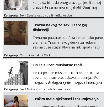
konja da bi nasla onog pravoga. Jesi li ti moj
pravi, ili te samo moram jahati? Onaj moj
bivsi je bio samo konj hahahahah Klikni niže
Kategorija:
Sex
Ženska osoba traži mušku osobu
na sexdater link i javi mi se tamo....
Trazim nekog za sex u strogoj
diskreciji
Trenutno pauziram od faxa i imam jako puno
vremena. Trazim nekog decka za redovan
sex na duze staze! Klikni na link ispod i nadji
me tamo, cekam te!
Kategorija:
Osobni kontakti
ONA
Fin i situiran muskarac traži
Fin i utjecajan muskarac trazi prijateljicu za
povremene susrete, zabavu, druzenja... Po
mogucnosti dugotrajnije, moguca financijska
potpora!
Kategorija:
Sex
Muška osoba traži žensku osobu
Tražim malo nježnosti i razumjevanja
u dosadnoj vezi koja nema nikakvog pocetka