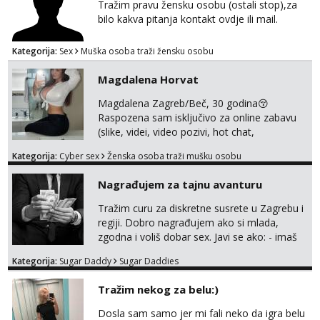
razmjeniti,ali najbolje uzivo se upoznati. Na
Tražim pravu žensku osobu (ostali stop),za
goo smo do 15.8 poslije tog mozemo se
bilo kakva pitanja kontakt ovdje ili mail.
druziti,javi se na mail il...
Kategorija:
Sex
Muška osoba traži žensku osobu
Magdalena Horvat
Magdalena Zagreb/Beč, 30 godina😚
Raspozena sam isključivo za online zabavu
(slike, videi, video pozivi, hot chat,
ispunjavanje zelja raznih i fetisa)💦 Slike na
Kategorija:
Cyber sex
Ženska osoba traži mušku osobu
oglasu su MOJE❗ Instagram:
@MagdalenaMagyy Javite mi se porukom na
Nagrađujem za tajnu avanturu
TELEGRAM: @MagdalenaMagy 👈
(ODGOVARAM JAKO BRZO TU I TU PISITE
Tražim curu za diskretne susrete u Zagrebu i
AKO STE ZA ZABAVU)🔥 Moguće
regiji. Dobro nagrađujem ako si mlada,
verifkovanje prije zabave✅ JAVI MI SE I
zgodna i voliš dobar sex. Javi se ako: - imaš
ISPUNI SVOJE NAJVECE FANTAZIJE😈 CEKA...
do 25 godina - imaš do 65 kg - imaš dugu
Kategorija:
Sugar Daddy
Sugar Daddies
kosu - se dobro ljubiš - si fleksibilna s
vremenom (jer ga nemam previše) i
Tražim nekog za belu:)
dostupna radnim danom (vikendi i noći su za
obitelj) - vodiš brigu o zdravlju i koristiš
Dosla sam samo jer mi fali neko da igra belu