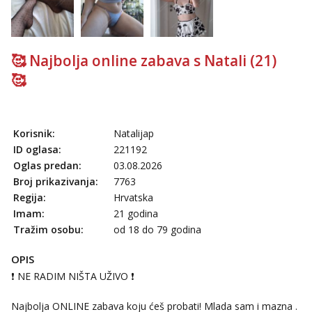
tel:0,93€ - mob:1,12€ min
Anđela
Čekam tvoj poziv!
🥰 Najbolja online zabava s Natali (21)
Tel:
064/677-677
- Kod: #142
🥰
tel:0,93€ - mob:1,12€ min
Korisnik:
Natalijap
ID oglasa:
221192
Oglas predan:
03.08.2026
Broj prikazivanja:
7763
Regija:
Hrvatska
Imam:
21 godina
Tražim osobu:
od 18 do 79 godina
OPIS
❗ NE RADIM NIŠTA UŽIVO ❗
Najbolja ONLINE zabava koju ćeš probati! Mlada sam i mazna .