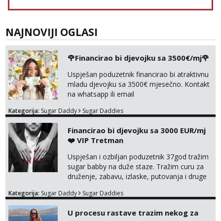
NAJNOVIJI OGLASI
🌹Financirao bi djevojku sa 3500€/mj🌹
Uspješan poduzetnik financirao bi atraktivnu
mladu djevojku sa 3500€ mjesečno. Kontakt
na whatsapp ili email
Kategorija:
Sugar Daddy
Sugar Daddies
Financirao bi djevojku sa 3000 EUR/mj
❤️ VIP Tretman
Uspješan i ozbiljan poduzetnik 37god tražim
sugar babby na duže staze. Tražim curu za
druženje, zabavu, izlaske, putovanja i druge
lijepe stvari na obostranu korist. Ako si
Kategorija:
Sugar Daddy
Sugar Daddies
otvorena, komunikativna, zgodna i atraktivna
javi se na moj email:
U procesu rastave trazim nekog za
markodalic37@gmail.com