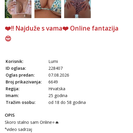
Obavijesti me kada se oslobodi
Vanesa
Čekam tvoj poziv!
❤️‼️ Najduže s vama❤️ Online fantazija
Tel:
064/677-677
- Kod: #74
tel:0,93€ - mob:1,12€ min
😍
Lili
Čekam tvoj poziv!
Tel:
064/677-677
- Kod: #128
Korisnik:
Lumi
tel:0,93€ - mob:1,12€ min
ID oglasa:
228407
Oglas predan:
07.08.2026
Ivančica
Čekam tvoj poziv!
Broj prikazivanja:
6649
Regija:
Hrvatska
Tel:
064/677-677
- Kod: #108
Imam:
25 godina
tel:0,93€ - mob:1,12€ min
Tražim osobu:
od 18 do 58 godina
Anđela
Čekam tvoj poziv!
OPIS
Tel:
064/677-677
- Kod: #142
Skoro stalno sam Online⭐🔥
tel:0,93€ - mob:1,12€ min
°video sadrzaj