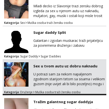
Mladi decko iz Slavonije trazi zensku dobrog
izgleda za sex u njenom autu uz naknadu,
muljatori, gay, muski i ostali koji misle trosit
vrijeme na pisanje mogu zaobic oglas, ako si
Kategorija:
Sex
Muška osoba traži žensku osobu
slavonije i zainteresirana da te punim negdje
u mraku u tvom autu javi se na whatsapp
Sugar daddy Split
porukom 098 199 1895.
Galantan i zgodan muskarac traži prijateljicu
za povremena druženja i zabavu
Kategorija:
Sugar Daddy
Sugar Daddies
Sex u tvom autu uz dobru naknadu
U potrazi sam za nekom napaljenom
zgodnom starijom tetom sa sisama i velikom
guzom (nije uvijet ali bi bilo pozeljno) mogu i
mladje djevojke kojima nije bitan izgled vec
Kategorija:
Druženje
Muška osoba traži žensku osobu
dobra zabava uz naknadu, trazim neku koja
bi dosla po mene da se odemo seksat
Tražim galantnog sugar daddyja
negdje u mrak, prije seksa dobijes odmah na
ruke, molim samo ozbiljne da se javljaju one