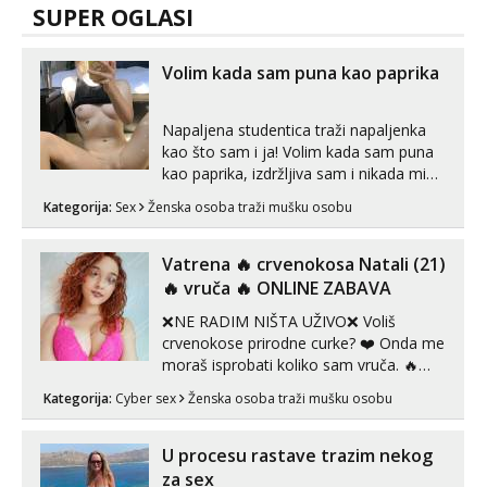
SUPER OGLASI
Volim kada sam puna kao paprika
Napaljena studentica traži napaljenka
kao što sam i ja! Volim kada sam puna
kao paprika, izdržljiva sam i nikada mi
nije dosta seksa. Volim grubi seks i više
Kategorija:
Sex
Ženska osoba traži mušku osobu
puta dnevno bilo kad i bilo gdje zato se
javi što prije da me isprobaš Klikni na
link ispod i nadji me tamo, cekam te!
Vatrena ‎️‍🔥 crvenokosa Natali (21)
‎️‍🔥 vruča‎ ️‍🔥 ONLINE ZABAVA
❌NE RADIM NIŠTA UŽIVO❌ Voliš
crvenokose prirodne curke? ❤️ Onda me
moraš isprobati koliko sam vruča.‎ ️‍🔥
MLADA vražica koja ima 100%
Kategorija:
Cyber sex
Ženska osoba traži mušku osobu
prorodne grudi, 💦 Misli su mi uvijek
prljave i u svemu vidim samo užitak. 💦
U mojoj raznolikoj ponudi možeš
U procesu rastave trazim nekog
pranaći nešto po svojoj mjeri. Sexi videa
za sex