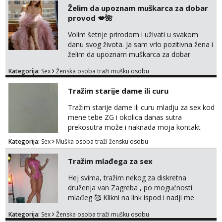
Želim da upoznam muškarca za dobar
provod 💋🌺
Volim šetnje prirodom i uživati u svakom
danu svog života. Ja sam vrlo pozitivna žena i
želim da upoznam muškarca za dobar
provod, naravno može i nešto više.💋🌺 Klikni
Kategorija:
Sex
Ženska osoba traži mušku osobu
na link ispod i nadji me tamo, cekam te!
Tražim starije dame ili curu
Tražim starije dame ili curu mladju za sex kod
mene tebe ZG i okolica danas sutra
prekosutra može i naknada moja kontakt
WhatsApp SMS poziv prednosti imaju starije
Kategorija:
Sex
Muška osoba traži žensku osobu
091 2504 794
Tražim mlađega za sex
Hej svima, tražim nekog za diskretna
druženja van Zagreba , po mogućnosti
mlađeg 🥰 Klikni na link ispod i nadji me
tamo, cekam te!
Kategorija:
Sex
Ženska osoba traži mušku osobu