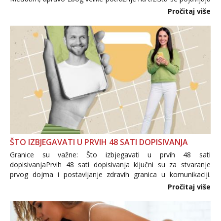
i brojni krivotvoreni proizvodi, nepouzdane internetske
Pročitaj više
trgovine te proizvodi nepoznatog podrijetla. ...
ŠTO IZBJEGAVATI U PRVIH 48 SATI DOPISIVANJA
Granice su važne: Što izbjegavati u prvih 48 sati
dopisivanjaPrvih 48 sati dopisivanja ključni su za stvaranje
prvog dojma i postavljanje zdravih granica u komunikaciji.
Važno je izbjeći prebrzo otkrivanje osobnih ili intimnih
Pročitaj više
informacija, jer nepoznata osoba još nije zaslužila to
povjerenje. Takođe...