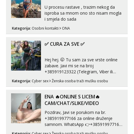
s kolegica...
U procesu rastave , trazim nekog da
isproba sa mnom ono sto nisam mogla
i smjela do sada
Kategorija:
Osobni kontakti
ONA
✅ CURA ZA SVE ✅
Hej hej. 🤭 Tu sam za sve vrste online
zabave. Javi mi se na broj
+385919123322 (Telegram, Viber ili
Whatsapp). 🤙 NE javljaj se na uzivo.
Kategorija:
Cyber sex
Ženska osoba traži mušku osobu
Hvala.
ENA 🔥ONLINE S LICEM🔥
CAM/CHAT/SLIKE/VIDEO
Pozdrav, Javi se porukom na br.
+385919977166 za online druženje
samnom. WhatsApp 👉+385919977166
Telegram 👉@enafriedrichkis Radim
Kategorija:
Cyber sex
Ženska osoba traži mušku osobu