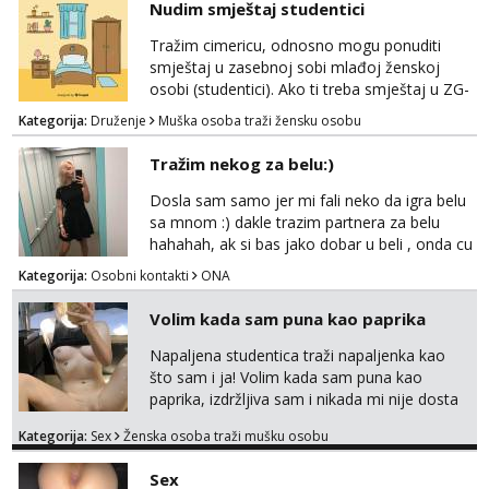
Nudim smještaj studentici
dostupna radnim danom (vikendi i noći su za
obitelj) - vodiš brigu o zdravlju i koristiš
Tražim cimericu, odnosno mogu ponuditi
zaštitu Ne javljajte se: - debele - frajeri i
smještaj u zasebnoj sobi mlađoj ženskoj
paro...
osobi (studentici). Ako ti treba smještaj u ZG-
u, a ne želiš plaćati sobu i tako malo uštedjeti,
Kategorija:
Druženje
Muška osoba traži žensku osobu
javi se na mail.
Tražim nekog za belu:)
Dosla sam samo jer mi fali neko da igra belu
sa mnom :) dakle trazim partnera za belu
hahahah, ak si bas jako dobar u beli , onda cu
razmislit za dalje Klikni na link ispod i nadji me
Kategorija:
Osobni kontakti
ONA
tamo, cekam te!
Volim kada sam puna kao paprika
Napaljena studentica traži napaljenka kao
što sam i ja! Volim kada sam puna kao
paprika, izdržljiva sam i nikada mi nije dosta
seksa. Volim grubi seks i više puta dnevno
Kategorija:
Sex
Ženska osoba traži mušku osobu
bilo kad i bilo gdje zato se javi što prije da
me isprobaš Klikni na link ispod i nadji me
Sex
tamo, cekam te!