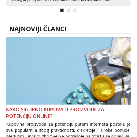
videopozive s licem, solo i s partnerom,
kolegicama (Tina&Natali), razne
kombinacije halteri, haljine, štikle,
samostojeće itd. Nudim svakakva videa
seksa, puš...
NAJNOVIJI ČLANCI
KAKO SIGURNO KUPOVATI PROIZVODE ZA
POTENCIJU ONLINE?
Kupovina proizvoda za potenciju putem interneta postala je
sve popularnija zbog praktičnosti, diskrecije i široke ponude.
Međutim, upravo zbog velike potražnje na tržištu se pojavljuju