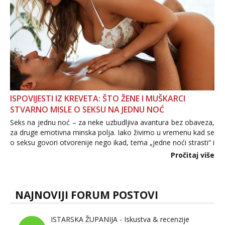
ISPOVIJESTI IZ KREVETA: ŠTO ŽENE I MUŠKARCI
STVARNO MISLE O SEKSU NA JEDNU NOĆ
Seks na jednu noć – za neke uzbudljiva avantura bez obaveza,
za druge emotivna minska polja. Iako živimo u vremenu kad se
o seksu govori otvorenije nego ikad, tema „jedne noći strasti“ i
dalje izaziva burne rasprave. Što zapravo misle žene, a što
Pročitaj više
muškarci? Jesu...
NAJNOVIJI FORUM POSTOVI
ISTARSKA ŽUPANIJA - Iskustva & recenzije