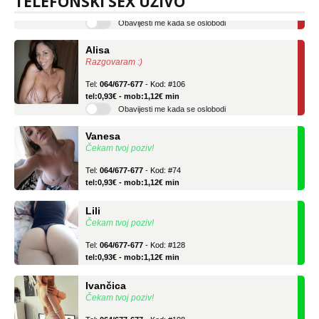
TELEFONSKI SEX UŽIVO
Obavijesti me kada se oslobodi
Alisa
Razgovaram :)
Tel:
064/677-677
- Kod: #106
tel:0,93€ - mob:1,12€ min
Obavijesti me kada se oslobodi
Vanesa
Čekam tvoj poziv!
Tel:
064/677-677
- Kod: #74
tel:0,93€ - mob:1,12€ min
Lili
Čekam tvoj poziv!
Tel:
064/677-677
- Kod: #128
tel:0,93€ - mob:1,12€ min
Ivančica
Čekam tvoj poziv!
Tel:
064/677-677
- Kod: #108