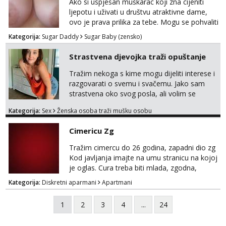
Ako si uspješan muškarac koji zna cijeniti
koje se pale na seks po mracnim parkinzima,
ljepotu i uživati u društvu atraktivne dame,
sumarcima itd be...
ovo je prava prilika za tebe. Mogu se pohvaliti
prekrasnim licem, dugom, njegovanom
Kategorija:
Sugar Daddy
Sugar Baby (zensko)
kosom i fit figurom. Moje grudi su broj 4,a
guza je, bez lažne skromnosti, prava top
Strastvena djevojka traži opuštanje
forma. Diskretno i opušteno druženje je moj
stil, bez dugačkih dopisivanja, putovanja ili
Tražim nekoga s kime mogu dijeliti interese i
javnih pojavljivanja. Što nudim: - atraktivno i
razgovarati o svemu i svačemu. Jako sam
ugo...
strastvena oko svog posla, ali volim se
opustiti i provesti vrijeme s prijateljima.
Kategorija:
Sex
Ženska osoba traži mušku osobu
Voljela bi naci nekoga pa da se nemoram
samo s prijateljima opustati ;) Klikni na link
Cimericu Zg
ispod i nadji me tamo, cekam te!
Tražim cimercu do 26 godina, zapadni dio zg
Kod javljanja imajte na umu stranicu na kojoj
je oglas. Cura treba biti mlada, zgodna,
uredna, bez poroka.
Kategorija:
Diskretni aparmani
Apartmani
1
2
3
4
...
24