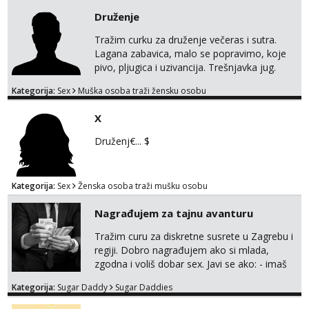
Druženje
Tražim curku za druženje večeras i sutra.
Lagana zabavica, malo se popravimo, koje
pivo, pljugica i uzivancija. Trešnjavka jug.
We're jammin' To think that jammin' was a
Kategorija:
Sex
Muška osoba traži žensku osobu
thing of the past We're jammin' And I hope
this jam is gonna last
X
Druženj€... $
Kategorija:
Sex
Ženska osoba traži mušku osobu
Nagrađujem za tajnu avanturu
Tražim curu za diskretne susrete u Zagrebu i
regiji. Dobro nagrađujem ako si mlada,
zgodna i voliš dobar sex. Javi se ako: - imaš
do 25 godina - imaš do 65 kg - imaš dugu
Kategorija:
Sugar Daddy
Sugar Daddies
kosu - se dobro ljubiš - si fleksibilna s
vremenom (jer ga nemam previše) i