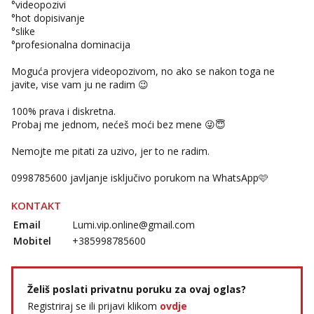
°videopozivi
Mira
°hot dopisivanje
Čekam tvoj poziv!
°slike
°profesionalna dominacija
Tel:
064/677-677
- Kod: #72
tel:0,93€ - mob:1,12€ min
Moguća provjera videopozivom, no ako se nakon toga ne
javite, vise vam ju ne radim 😉
100% prava i diskretna.
Probaj me jednom, nećeš moći bez mene 😜😇
Nemojte me pitati za uzivo, jer to ne radim.
0998785600 javljanje isključivo porukom na WhatsApp🩷
KONTAKT
Email
Lumi.vip.online@gmail.com
Mobitel
+385998785600
Želiš poslati privatnu poruku za ovaj oglas?
Registriraj se ili prijavi klikom
ovdje