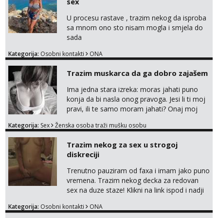
sex
U procesu rastave , trazim nekog da isproba
sa mnom ono sto nisam mogla i smjela do
sada
Kategorija:
Osobni kontakti
ONA
Trazim muskarca da ga dobro zajašem
Ima jedna stara izreka: moras jahati puno
konja da bi nasla onog pravoga. Jesi li ti moj
pravi, ili te samo moram jahati? Onaj moj
bivsi je bio samo konj hahahahah Klikni niže
Kategorija:
Sex
Ženska osoba traži mušku osobu
na sexdater link i javi mi se tamo....
Trazim nekog za sex u strogoj
diskreciji
Trenutno pauziram od faxa i imam jako puno
vremena. Trazim nekog decka za redovan
sex na duze staze! Klikni na link ispod i nadji
me tamo, cekam te!
Kategorija:
Osobni kontakti
ONA