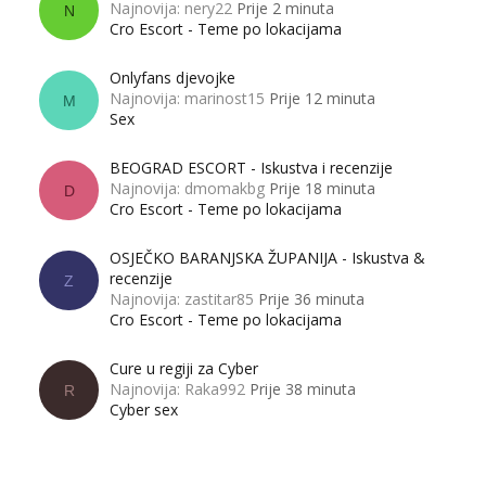
Najnovija: nery22
Prije 2 minuta
N
Cro Escort - Teme po lokacijama
Onlyfans djevojke
Najnovija: marinost15
Prije 12 minuta
M
Sex
BEOGRAD ESCORT - Iskustva i recenzije
Najnovija: dmomakbg
Prije 18 minuta
D
Cro Escort - Teme po lokacijama
OSJEČKO BARANJSKA ŽUPANIJA - Iskustva &
recenzije
Z
Najnovija: zastitar85
Prije 36 minuta
Cro Escort - Teme po lokacijama
Cure u regiji za Cyber
Najnovija: Raka992
Prije 38 minuta
R
Cyber sex