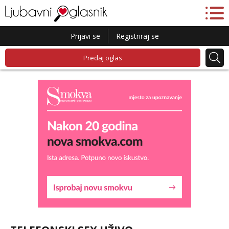
Prijavi se
Registriraj se
Predaj oglas
Biljana
Razgovaram :)
Tel:
064/677-677
- Kod: #132
tel:0,93€ - mob:1,12€ min