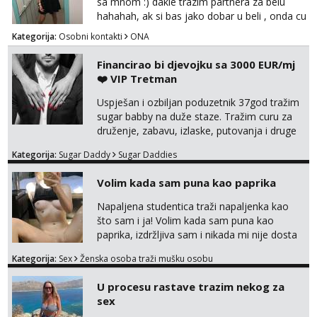
sa mnom :) dakle trazim partnera za belu
hahahah, ak si bas jako dobar u beli , onda cu
razmislit za dalje Klikni na link ispod i nadji me
Kategorija:
Osobni kontakti
ONA
tamo, cekam te!
Financirao bi djevojku sa 3000 EUR/mj
❤️ VIP Tretman
Uspješan i ozbiljan poduzetnik 37god tražim
sugar babby na duže staze. Tražim curu za
druženje, zabavu, izlaske, putovanja i druge
lijepe stvari na obostranu korist. Ako si
Kategorija:
Sugar Daddy
Sugar Daddies
otvorena, komunikativna, zgodna i atraktivna
javi se na moj email:
Volim kada sam puna kao paprika
markodalic37@gmail.com
Napaljena studentica traži napaljenka kao
što sam i ja! Volim kada sam puna kao
paprika, izdržljiva sam i nikada mi nije dosta
seksa. Volim grubi seks i više puta dnevno
Kategorija:
Sex
Ženska osoba traži mušku osobu
bilo kad i bilo gdje zato se javi što prije da
me isprobaš Klikni na link ispod i nadji me
U procesu rastave trazim nekog za
tamo, cekam te!
sex