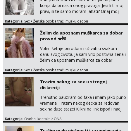
konja da bi nasla onog pravoga. Jesi li ti moj
pravi, ili te samo moram jahati? Onaj moj
bivsi je bio samo konj hahahahah Klikni niže
Kategorija:
Sex
Ženska osoba traži mušku osobu
na sexdater link i javi mi se tamo....
Želim da upoznam muškarca za dobar
provod 💋🌺
Volim šetnje prirodom i uživati u svakom
danu svog života. Ja sam vrlo pozitivna žena i
želim da upoznam muškarca za dobar
provod, naravno može i nešto više.💋🌺 Klikni
Kategorija:
Sex
Ženska osoba traži mušku osobu
na link ispod i nadji me tamo, cekam te!
Trazim nekog za sex u strogoj
diskreciji
Trenutno pauziram od faxa i imam jako puno
vremena. Trazim nekog decka za redovan
sex na duze staze! Klikni na link ispod i nadji
me tamo, cekam te!
Kategorija:
Osobni kontakti
ONA
Tražim malo nježnosti i razumjevanja