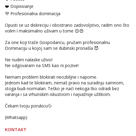
❤️ Dopisivanje
💜 Profesionalna dominacija
Opusti se uz diskreciju i obostrano zadovoljstvo, radim ono što
volim i maksimalno uživam u tome 😊😍
Za one koji traže Gospodaricu, pružam profesionalnu
Dominaciju u kojoj sam se dubinski pronašla 😈
Ne nudim nalaske uživo!
Ne odgovaram na SMS kao ni pozive!
Nemam problem blokirati neozbiljne i naporne.
Jednom kad te blokiram, nemaš pravo na suradnju samnom,
stoga budi normalan. Teško je naći nekoga tko odradi bez
varanja i sa vrhunskim iskustvom i najvažnije užitkom.
Čekam tvoju porukicu💦
(Whatsapp)
KONTAKT