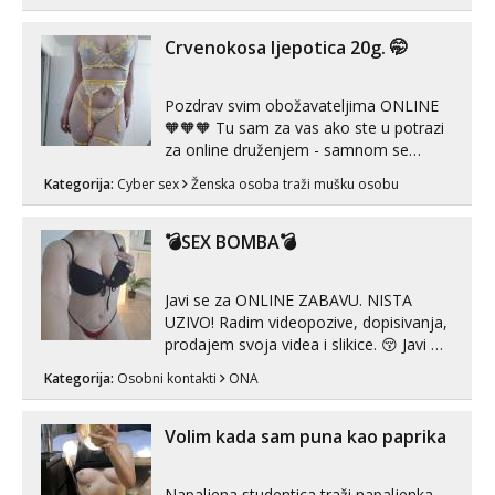
koje će ti se urezati u pamćenje, jer
vjeruj mi, takve još nisi vidio. Uvijek sam
Crvenokosa ljepotica 20g. 🤭
spremna za ONLOINE zabavu...
Pozdrav svim obožavateljima ONLINE
🧡🧡🧡 Tu sam za vas ako ste u potrazi
za online druženjem - samnom se
možete zabaviti preko videopoziva, ili
Kategorija:
Cyber sex
Ženska osoba traži mušku osobu
ako vam nisam dovoljna radim i u paru i
trojci s kolegicama, svaka je drugačija
😉 Radim i vruća tipkanja uz slike i hot
💣SEX BOMBA💣
line pozive. Za vas sam pripremila ...
Javi se za ONLINE ZABAVU. NISTA
UZIVO! Radim videopozive, dopisivanja,
prodajem svoja videa i slikice. 😚 Javi mi
se porukom na Whatsupp, Viber ili
Kategorija:
Osobni kontakti
ONA
Telegram. +385 91 723 0045
Volim kada sam puna kao paprika
Napaljena studentica traži napaljenka