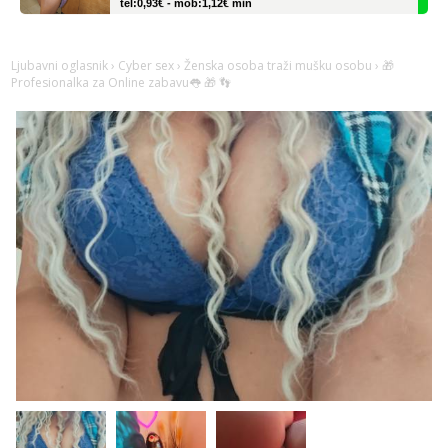
Lucija
Razgovaram :)
Ljubavni oglasnik
›
Cyber sex
›
Ženska osoba traži mušku osobu
› 🎁
Tel:
064/677-677
- Kod: #136
Profesionalka za Online zabavu👅 🎁 👣
tel:0,93€ - mob:1,12€ min
Obavijesti me kada se oslobodi
Monika
Čekam tvoj poziv!
Tel:
064/677-677
- Kod: #133
tel:0,93€ - mob:1,12€ min
Ivančica
Čekam tvoj poziv!
Tel:
064/677-677
- Kod: #108
tel:0,93€ - mob:1,12€ min
Zara
Čekam tvoj poziv!
Tel:
064/677-677
- Kod: #123
tel:0,93€ - mob:1,12€ min