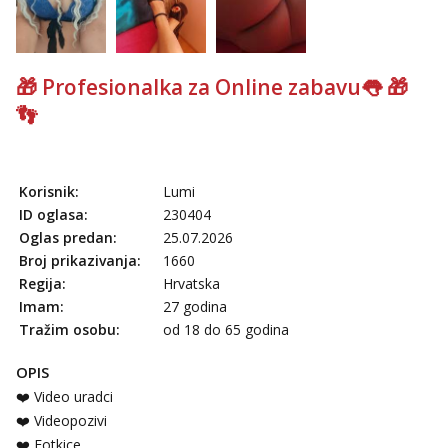
Anđela
Čekam tvoj poziv!
Tel:
064/677-677
- Kod: #142
tel:0,93€ - mob:1,12€ min
🎁 Profesionalka za Online zabavu👅 🎁
👣
Korisnik:
Lumi
ID oglasa:
230404
Oglas predan:
25.07.2026
Broj prikazivanja:
1660
Regija:
Hrvatska
Imam:
27 godina
Tražim osobu:
od 18 do 65 godina
OPIS
❤️ Video uradci
❤️ Videopozivi
❤️ Fotkice