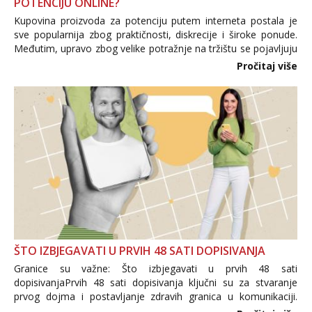
POTENCIJU ONLINE?
Kupovina proizvoda za potenciju putem interneta postala je
sve popularnija zbog praktičnosti, diskrecije i široke ponude.
Međutim, upravo zbog velike potražnje na tržištu se pojavljuju
i brojni krivotvoreni proizvodi, nepouzdane internetske
Pročitaj više
trgovine te proizvodi nepoznatog podrijetla. ...
ŠTO IZBJEGAVATI U PRVIH 48 SATI DOPISIVANJA
Granice su važne: Što izbjegavati u prvih 48 sati
dopisivanjaPrvih 48 sati dopisivanja ključni su za stvaranje
prvog dojma i postavljanje zdravih granica u komunikaciji.
Važno je izbjeći prebrzo otkrivanje osobnih ili intimnih