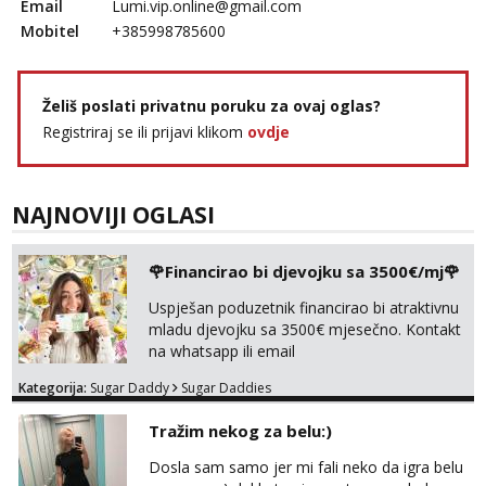
Email
Lumi.vip.online@gmail.com
Mobitel
+385998785600
Želiš poslati privatnu poruku za ovaj oglas?
Registriraj se ili prijavi klikom
ovdje
NAJNOVIJI OGLASI
🌹Financirao bi djevojku sa 3500€/mj🌹
Uspješan poduzetnik financirao bi atraktivnu
mladu djevojku sa 3500€ mjesečno. Kontakt
na whatsapp ili email
Kategorija:
Sugar Daddy
Sugar Daddies
Tražim nekog za belu:)
Dosla sam samo jer mi fali neko da igra belu