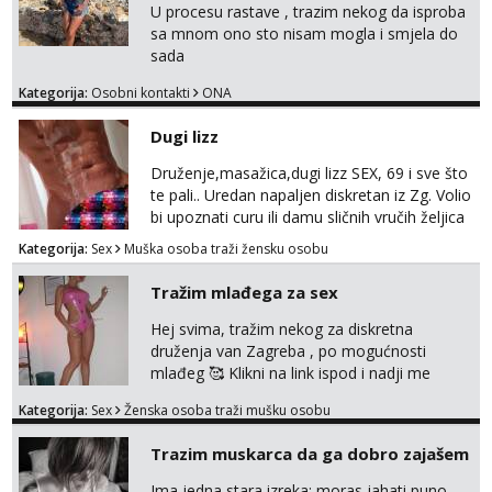
U procesu rastave , trazim nekog da isproba
sa mnom ono sto nisam mogla i smjela do
sada
Kategorija:
Osobni kontakti
ONA
Dugi lizz
Druženje,masažica,dugi lizz SEX, 69 i sve što
te pali.. Uredan napaljen diskretan iz Zg. Volio
bi upoznati curu ili damu sličnih vručih željica
za zajedničko ugodno i strastveno druženje.
Kategorija:
Sex
Muška osoba traži žensku osobu
Prostor imam, diskr max. A i mobilan 🚗 sam.
Tražim mlađega za sex
Hej svima, tražim nekog za diskretna
druženja van Zagreba , po mogućnosti
mlađeg 🥰 Klikni na link ispod i nadji me
tamo, cekam te!
Kategorija:
Sex
Ženska osoba traži mušku osobu
Trazim muskarca da ga dobro zajašem
Ima jedna stara izreka: moras jahati puno