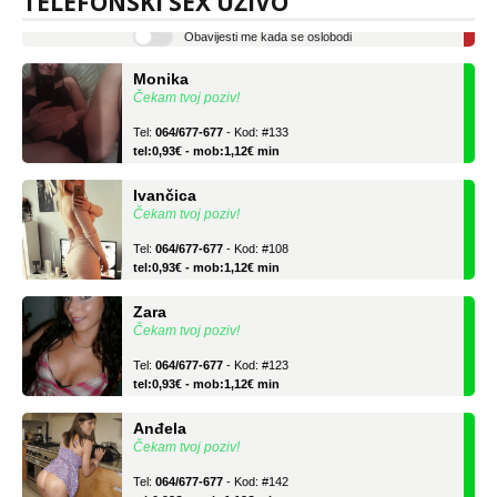
TELEFONSKI SEX UŽIVO
Obavijesti me kada se oslobodi
Monika
Čekam tvoj poziv!
Tel:
064/677-677
- Kod: #133
tel:0,93€ - mob:1,12€ min
Ivančica
Čekam tvoj poziv!
Tel:
064/677-677
- Kod: #108
tel:0,93€ - mob:1,12€ min
Zara
Čekam tvoj poziv!
Tel:
064/677-677
- Kod: #123
tel:0,93€ - mob:1,12€ min
Anđela
Čekam tvoj poziv!
Tel:
064/677-677
- Kod: #142
tel:0,93€ - mob:1,12€ min