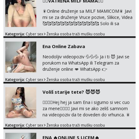
❤️‍🔥VATRENA MILF MAMA❤️‍🔥
Uvijek sam spremna za ONLOINE zabavu.
Volim vruće u porukama uz pokoju fotku.
🎇Online druženje sa MILF MAMICOM🎇 Javi
Radim slikice i videa po tvojoj želji te imam
mi se za druženje Vruce pozive, Slikice, Videa
raznih mater...
🥰🥰🥰🥰🥰🥰🥰🥰🥰🥰🥰🥰🥰 Solo ili sa
partnerom ili kolegicama Javi mi se porukom
Kategorija:
Cyber sex
Ženska osoba traži mušku osobu
WhatsApp ili Telegram WhatsApp 👉
+385919977166 Telegram 👉
Ena Online Zabava
@enafriedrichkis 🤬NE RADIM SASTANKE I
DRUZENJA UZIVO🤬
Neodoljiv videopoziv 💦💦💦 Ja i ti 😈 Javi se
porukom na WhatsApp ili Telegram za
druženje online 💋 WhatsApp 👉
+385919977166 Telegram 👉
Kategorija:
Cyber sex
Ženska osoba traži mušku osobu
@enafriedrichkis NEE radimo sastnke uzivo
nalazenja itd.. +385919977166
Voliš starije tete? 😈😈😈
❤️‍🔥❤️‍🔥Hej hej ja sam Ena i sigurno si vec cuo
za mene❤️‍🔥❤️‍🔥 Javi mi se ako zeliš samnom
na videopoziv da te doveden do vrhunca. 🎇
WhatsApp 👉+385919977166 Telegram 👉
Kategorija:
Cyber sex
Ženska osoba traži mušku osobu
@enafriedrichkis Radim samo ONLINE I
NISTA UŽIVO!!!
ENA 🔥ONLINE S LICEM🔥