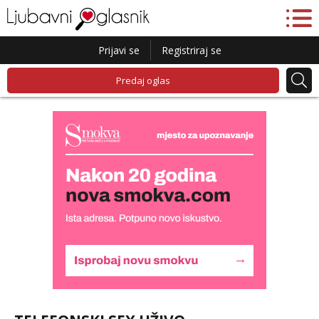
Prijavi se
Registriraj se
Predaj oglas
Lucija
Razgovaram :)
Tel:
064/677-677
- Kod: #136
tel:0,93€ - mob:1,12€ min