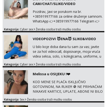
CAM/CHAT/SLIKE/VIDEO
Pozdrav, Javi se porukom na br.
+385919977166 za online druženje samnom.
WhatsApp 👉+385919977166 Telegram 👉
@enafriedrichkis Radim videopozive s licem,
Kategorija:
Cyber sex
Ženska osoba traži mušku osobu
solo i s partnerom, kolegicama
(Tina&Natali), razne kombinacije halteri,
VIDEOPOZIVI 😈ENA😈 SLIKE&VIDEO
haljine, štikle, samostojeće itd. Nudim
svakakva videa seksa, pušenje, razne
U bilo koje doba dana tu sam za vas; javite
lokacije, suradnje s kolegicama, fetiši..
se za hot videocall, dopisivanje, moja vruća
Dopisivanje i slike također radim. NIŠTA UŽI...
videa seksa, solo, s kolegicama, uniforme, u
autu itd, te za gole slikice 💋 WhatsApp 👉
Kategorija:
Cyber sex
Ženska osoba traži mušku osobu
+385919977166 Telegram 👉
@enafriedrichkis ISKLJUČIVO ONLINE, NIŠTA
Melissa u OSIJEKU !❤️
UŽIVO
KOD MENE SE PLAĆA ISKLJUČIVO
GOTOVINOM, NA RUKE!!! 🚫 NE PRIHVAĆAM
NIKAKVE KARTICE, UPLATE, ABONE NI BILO
KAKVE DRUGE OBLIKE PLAĆANJA – 💵
Kategorija:
Sex
Ženska osoba traži mušku osobu
SAMO GOTOVINA!!! Moje fotografije su
100% moje, bez laži i igara. Nemam vremena