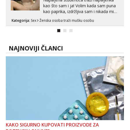
kao što sam i ja! Volim kada sam puna
kao paprika, izdržljiva sam i nikada mi
nije dosta seksa. Volim grubi seks i više
Kategorija:
Sex
Ženska osoba traži mušku osobu
puta dnevno bilo kad i bilo gdje zato se
javi što prije da me isprobaš Klikni na
link ispod i nadji me tamo, cekam te!
NAJNOVIJI ČLANCI
KAKO SIGURNO KUPOVATI PROIZVODE ZA