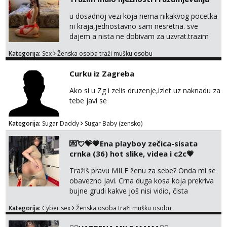
u dosadnoj vezi koja nema nikakvog pocetka
ni kraja,jednostavno sam nesretna. sve
dajem a nista ne dobivam za uzvrat.trazim
muskarca koji ce zadovoljiti moje potrebe,ne
Kategorija:
Sex
Ženska osoba traži mušku osobu
trazim puno samo malo njeznosti i
razumjevanja. volim njezan seks i njezne
Curku iz Zagreba
poljupce po tijelu koji me jako
pale,obozavam kad muskarac preuzme
Ako si u Zg i zelis druzenje,izlet uz naknadu za
kontrolu . javi se :) Klikni na link ispod i nadji
tebe javi se
me tamo, cekam te!
Kategorija:
Sugar Daddy
Sugar Baby (zensko)
💌💘💝💗Ena playboy zečica-sisata
crnka (36) hot slike, videa i c2c💗
Tražiš pravu MILF ženu za sebe? Onda mi se
obavezno javi. Crna duga kosa koja prekriva
bujne grudi kakve još nisi vidio, čista
ŠESTICA! A usne? O usnama bolje da ni ne
Kategorija:
Cyber sex
Ženska osoba traži mušku osobu
pričam. Prave pune usne koje će ti se urezati
u pamćenje, jer vjeruj mi, takve još nisi vidio.