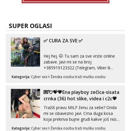
SUPER OGLASI
✅ CURA ZA SVE ✅
Hej hej. 🤭 Tu sam za sve vrste online
zabave. Javi mi se na broj
+385919123322 (Telegram, Viber ili
Whatsapp). 🤙 NE javljaj se na uzivo.
Kategorija:
Cyber sex
Ženska osoba traži mušku osobu
Hvala.
💌💘💝💗Ena playboy zečica-sisata
crnka (36) hot slike, videa i c2c💗
Tražiš pravu MILF ženu za sebe? Onda
mi se obavezno javi. Crna duga kosa
koja prekriva bujne grudi kakve još nisi
vidio, čista ŠESTICA! A usne? O usnama
Kategorija:
Cyber sex
Ženska osoba traži mušku osobu
bolje da ni ne pričam. Prave pune usne