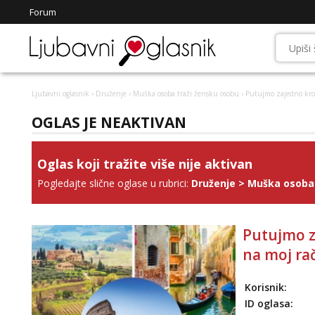
Forum
Ljubavni oglasnik
›
Druženje
›
Muška osoba traži žensku osobu
› Putujmo zajedno kroz
OGLAS JE NEAKTIVAN
Oglas koji tražite više nije aktivan
Pogledajte slične oglase u rubrici:
Druženje
>
Muška osoba 
Putujmo z
na moj ra
Korisnik:
ID oglasa: