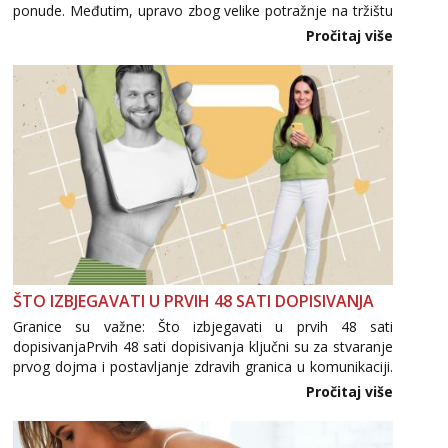
ponude. Međutim, upravo zbog velike potražnje na tržištu
se pojavljuju i brojni krivotvoreni proizvodi, nepouzdane
Pročitaj više
internetske trgovine te proizvodi nepoznatog podrijetla. ...
ŠTO IZBJEGAVATI U PRVIH 48 SATI DOPISIVANJA
Granice su važne: Što izbjegavati u prvih 48 sati
dopisivanjaPrvih 48 sati dopisivanja ključni su za stvaranje
prvog dojma i postavljanje zdravih granica u komunikaciji.
Važno je izbjeći prebrzo otkrivanje osobnih ili intimnih
Pročitaj više
informacija, jer nepoznata osoba još nije zaslužila to
povjerenje. Takođe...