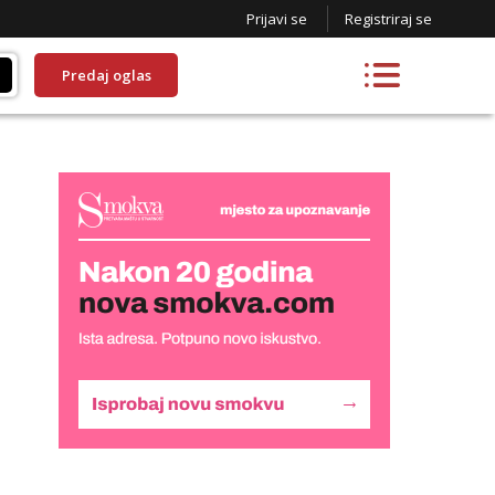
Prijavi se
Registriraj se
Predaj oglas
Biljana
Razgovaram :)