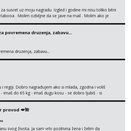
 za susret uz moju nagradu. Izgled i godine mi nisu toliko bitni
 tabooa . Molim ozbiljne da se jave na mail . Molim ako je
d ste . Javite se necete pozalit
 za povremena druzenja, zabavu...
vremena druzenja, zabavu...
 i regiji. Dobro nagrađujem ako si mlada, zgodna i voliš
 - imaš do 65 kg - imaš dugu kosu - se dobro ljubiš - si
še) i dostupna radnim danom (vikendi i noći su za obitelj) -
ljajte se: - debele - frajeri i paro...
r provod 💋🌺
bu
nu svog života. Ja sam vrlo pozitivna žena i želim da