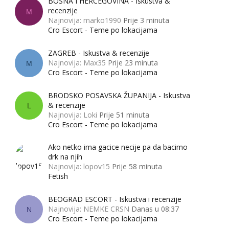
BOSNA I HERCEGOVINA - Iskustva &
recenzije
M
Najnovija: marko1990
Prije 3 minuta
Cro Escort - Teme po lokacijama
ZAGREB - Iskustva & recenzije
Najnovija: Max35
Prije 23 minuta
M
Cro Escort - Teme po lokacijama
BRODSKO POSAVSKA ŽUPANIJA - Iskustva
& recenzije
L
Najnovija: Loki
Prije 51 minuta
Cro Escort - Teme po lokacijama
Ako netko ima gacice necije pa da bacimo
drk na njih
Najnovija: lopov15
Prije 58 minuta
Fetish
BEOGRAD ESCORT - Iskustva i recenzije
Najnovija: NEMKE CRSN
Danas u 08:37
N
Cro Escort - Teme po lokacijama