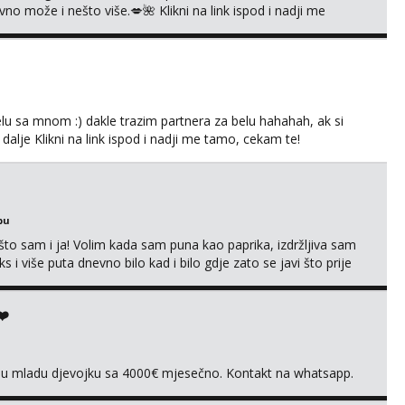
 može i nešto više.💋🌺 Klikni na link ispod i nadji me
lu sa mnom :) dakle trazim partnera za belu hahahah, ak si
 dalje Klikni na link ispod i nadji me tamo, cekam te!
bu
što sam i ja! Volim kada sam puna kao paprika, izdržljiva sam
s i više puta dnevno bilo kad i bilo gdje zato se javi što prije
 me tamo, cekam te!
❤️
vnu mladu djevojku sa 4000€ mjesečno. Kontakt na whatsapp.