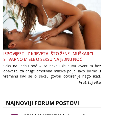
ISPOVIJESTI IZ KREVETA: ŠTO ŽENE I MUŠKARCI
STVARNO MISLE O SEKSU NA JEDNU NOĆ
Seks na jednu noć – za neke uzbudljiva avantura bez
obaveza, za druge emotivna minska polja. Iako živimo u
vremenu kad se o seksu govori otvorenije nego ikad,
tema „jedne noći strasti“ i dalje izaziva burne rasprave. Što
Pročitaj više
zapravo misle žene, a što muškarci? Jesu...
NAJNOVIJI FORUM POSTOVI