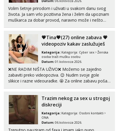
Datum:
06.kolovoza 2026.
Volim šetnje prirodom i uživati u svakom danu svog
života. Ja sam vrlo pozitivna žena i želim da upoznam
muškarca za dobar provod, naravno može i nešto
više.💋🌺 Klikni na link ispod i nadji me tamo, cekam
te!
💗Tina💗(27) online zabava 💗
videopoziv kakav zaslužuješ
Kategorija:
Kategorija:
Cyber sex
Ženska
osoba traži mušku osobu
Datum:
01.kolovoza 2026.
❌NE RADIM NIŠTA UŽIVO❌ Možemo se zajedno
zabaviti preko videopoziva. 😉 Nudim svoje gole
slikice i razne videouradke. 🤩 Za online zabavu pošalji
poruku na Whatsapp, Telegram ili Viber. 😎 +385 91
912 3322 Za provjeru moje autentičnosti možeš me
Trazim nekog za sex u strogoj
vidjeti na videopozivu. 😉 S vama sam vec 5 ...
diskreciji
Kategorija:
Kategorija:
Osobni kontakti
ONA
Datum:
06.kolovoza 2026.
Trenutno pauziram od faxa i imam jako puno