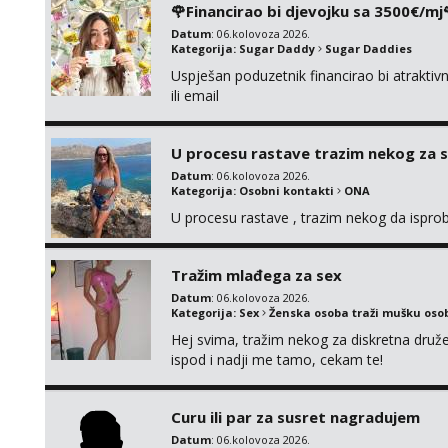
🌹Financirao bi djevojku sa 3500€/mj
Datum
: 06.kolovoza 2026.
Kategorija:
Sugar Daddy
Sugar Daddies
Uspješan poduzetnik financirao bi atrakt
ili email
U procesu rastave trazim nekog za 
Datum
: 06.kolovoza 2026.
Kategorija:
Osobni kontakti
ONA
U procesu rastave , trazim nekog da ispr
Tražim mlađega za sex
Datum
: 06.kolovoza 2026.
Kategorija:
Sex
Ženska osoba traži mušku oso
Hej svima, tražim nekog za diskretna druž
ispod i nadji me tamo, cekam te!
Curu ili par za susret nagradujem
Datum
: 06.kolovoza 2026.