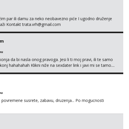
ažim par ili damu za neko neobavezno piće I ugodno druženje
laži Kontakt trata.vrh@gmail.com
em
bu
nja da bi nasla onog pravoga. Jesi li ti moj pravi, ili te samo
nj hahahahah Klikni niže na sexdater link i javi mi se tamo....
bu
u za povremene susrete, zabavu, druzenja... Po mogucnosti