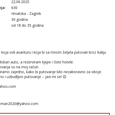
22.06.2025
nja:
630
Hrvatska - Zagreb
30 godina
:
od 18 do 35 godina
koja voli avanturu i koja bi sa mnom željela putovati kroz Italiju
ban auto, a rezerviram lijepe i čiste hotele.
tovanja su na moj račun.
niramo zajedno, kako bi putovanje bilo nezaboravno za oboje.
o i uzbudljivo putovanje – javi mi se! 😊
ahoo.com
rtman2020@yahoo.com