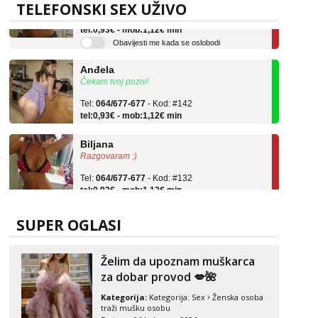
Tel:
064/677-677
- Kod: #132
TELEFONSKI SEX UŽIVO
tel:0,93€ - mob:1,12€ min
Obavijesti me kada se oslobodi
Anđela
Čekam tvoj poziv!
Tel:
064/677-677
- Kod: #142
tel:0,93€ - mob:1,12€ min
Biljana
Razgovaram :)
Tel:
064/677-677
- Kod: #132
tel:0,93€ - mob:1,12€ min
Obavijesti me kada se oslobodi
Anđela
SUPER OGLASI
Čekam tvoj poziv!
Tel:
064/677-677
- Kod: #142
Želim da upoznam muškarca
tel:0,93€ - mob:1,12€ min
za dobar provod 💋🌺
Kategorija:
Kategorija:
Sex
Ženska osoba
traži mušku osobu