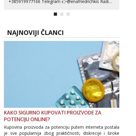
+385919977166 Telegram 👉@enafriedrichkis Radim
videopozive s licem, solo i s partnerom, kolegicama
(Tina&Natali), razne kombinacije halteri, haljine,
štikle, samostojeće itd. Nudim svakakva videa seksa,
puš...
NAJNOVIJI ČLANCI
KAKO SIGURNO KUPOVATI PROIZVODE ZA
POTENCIJU ONLINE?
Kupovina proizvoda za potenciju putem interneta postala
je sve popularnija zbog praktičnosti, diskrecije i široke