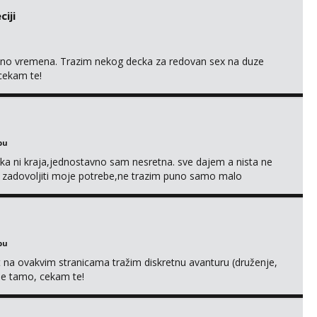
iji
uno vremena. Trazim nekog decka za redovan sex na duze
 cekam te!
bu
a ni kraja,jednostavno sam nesretna. sve dajem a nista ne
e zadovoljiti moje potrebe,ne trazim puno samo malo
s i njezne poljupce po tijelu koji me jako pale,obozavam kad
ni na link ispod i nadji me tamo, cekam te!
bu
 na ovakvim stranicama tražim diskretnu avanturu (druženje,
 me tamo, cekam te!