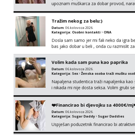
upoznam muškarca za dobar provod, naravno
tamo, cekam te!
Tražim nekog za belu:)
Datum
: 06.kolovoza 2026.
Kategorija:
Osobni kontakti
ONA
Dosla sam samo jer mi fali neko da igra be
bas jako dobar u beli , onda cu razmislit za
Volim kada sam puna kao paprika
Datum
: 06.kolovoza 2026.
Kategorija:
Sex
Ženska osoba traži mušku oso
Napaljena studentica traži napaljenka kao 
i nikada mi nije dosta seksa. Volim grubi sek
da me isprobaš Klikni na link ispod i nadji
❤️Financirao bi djevojku sa 4000€/mj
Datum
: 06.kolovoza 2026.
Kategorija:
Sugar Daddy
Sugar Daddies
Uspješan poduzetnik financirao bi atrakti