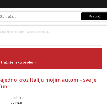
Pretraži
 Italiju mojim autom – sve je na moj račun!
traži žensku osobu
»
ajedno kroz Italiju mojim autom – sve je
čun!
Leohero
223360