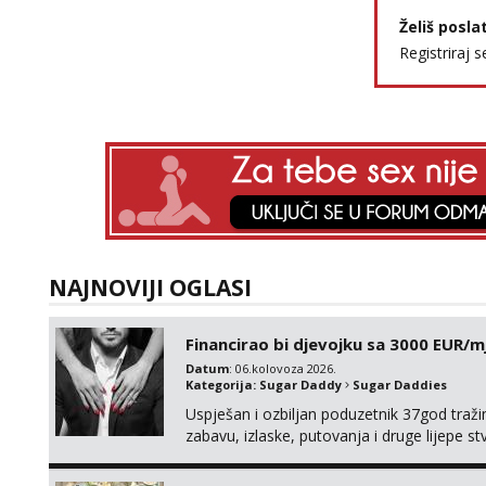
Želiš posla
Registriraj s
NAJNOVIJI OGLASI
Financirao bi djevojku sa 3000 EUR/m
Datum
: 06.kolovoza 2026.
Kategorija:
Sugar Daddy
Sugar Daddies
Uspješan i ozbiljan poduzetnik 37god traž
zabavu, izlaske, putovanja i druge lijepe s
zgodna i atraktivna javi se na moj email: