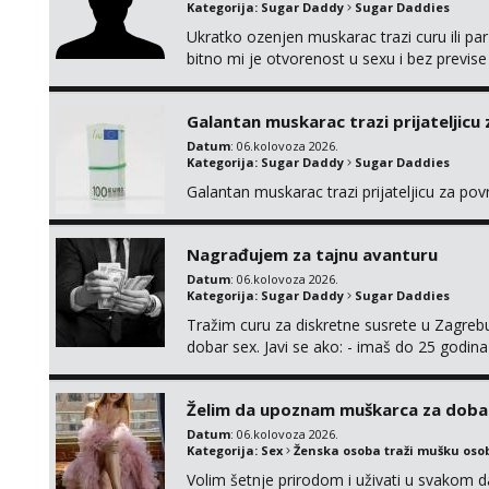
Kategorija:
Sugar Daddy
Sugar Daddies
Ukratko ozenjen muskarac trazi curu ili par
bitno mi je otvorenost u sexu i bez previse
moguce prvi mail sa slikom ili opisom i otku
Galantan muskarac trazi prijateljicu
Datum
: 06.kolovoza 2026.
Kategorija:
Sugar Daddy
Sugar Daddies
Galantan muskarac trazi prijateljicu za po
Nagrađujem za tajnu avanturu
Datum
: 06.kolovoza 2026.
Kategorija:
Sugar Daddy
Sugar Daddies
Tražim curu za diskretne susrete u Zagrebu
dobar sex. Javi se ako: - imaš do 25 godina
fleksibilna s vremenom (jer ga nemam previ
vodiš brigu o zdravlju i koristiš zaštitu Ne jav
Želim da upoznam muškarca za doba
Datum
: 06.kolovoza 2026.
Kategorija:
Sex
Ženska osoba traži mušku oso
Volim šetnje prirodom i uživati u svakom da