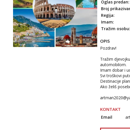
Oglas predan:
Broj prikaziva
Regija:
Imam:
Tražim osobu
OPIS
Pozdrav!
Tražim djevojku 
automobilom.
Imam dobar i udo
Svi troškovi pu
Destinacije pla
Ako želiš posebn
artman2020@y
KONTAKT
Email
a