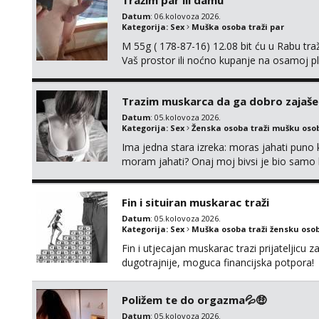
Tražim par ili damu
Datum
: 06.kolovoza 2026.
Kategorija:
Sex
Muška osoba traži par
M 55g ( 178-87-16) 12.08 bit ću u Rabu tr
Vaš prostor ili noćno kupanje na osamoj p
Trazim muskarca da ga dobro zajaš
Datum
: 05.kolovoza 2026.
Kategorija:
Sex
Ženska osoba traži mušku oso
Ima jedna stara izreka: moras jahati puno ko
moram jahati? Onaj moj bivsi je bio samo ko
Fin i situiran muskarac traži
Datum
: 05.kolovoza 2026.
Kategorija:
Sex
Muška osoba traži žensku oso
Fin i utjecajan muskarac trazi prijateljic
dugotrajnije, moguca financijska potpora!
Poližem te do orgazma💦🤑
Datum
: 05.kolovoza 2026.