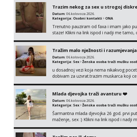
Trazim nekog za sex u strogoj diskrec
Datum
: 06.kolovoza 2026.
Kategorija:
Osobni kontakti
ONA
Trenutno pauziram od faxa i imam jako p
staze! Klikni na link ispod i nadji me tamo,
Tražim malo nježnosti i razumjevanja
Datum
: 06.kolovoza 2026.
Kategorija:
Sex
Ženska osoba traži mušku oso
u dosadnoj vezi koja nema nikakvog pocetk
dobivam za uzvrat.trazim muskarca koji c
njeznosti i razumjevanja. volim njezan sek
muskarac preuzme kontrolu . javi se :) Klik
Mlada djevojka traži avanturu ❤️
Datum
: 06.kolovoza 2026.
Kategorija:
Sex
Ženska osoba traži mušku oso
Šarmantna mlada djevojka 26 god. prvi put
maženje, sex :) Klikni na link ispod i nadji