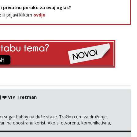
ti privatnu poruku za ovaj oglas?
e ili prijavi klikom
ovdje
j ❤️ VIP Tretman
im sugar babby na duže staze. Tražim curu za druženje,
tvari na obostranu korist. Ako si otvorena, komunikativna,
 markodalic37@gmail.com