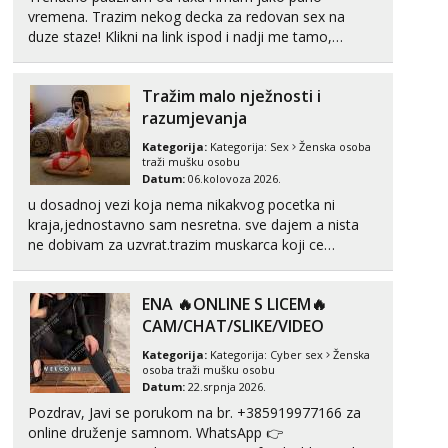
vremena. Trazim nekog decka za redovan sex na
duze staze! Klikni na link ispod i nadji me tamo,
cekam te!
Tražim malo nježnosti i
razumjevanja
Kategorija:
Kategorija:
Sex
Ženska osoba
traži mušku osobu
Datum:
06.kolovoza 2026.
u dosadnoj vezi koja nema nikakvog pocetka ni
kraja,jednostavno sam nesretna. sve dajem a nista
ne dobivam za uzvrat.trazim muskarca koji ce
zadovoljiti moje potrebe,ne trazim puno samo malo
njeznosti i razumjevanja. volim njezan seks i njezne
ENA 🔥ONLINE S LICEM🔥
poljupce po tijelu koji me jako pale,obozavam kad
muskar...
CAM/CHAT/SLIKE/VIDEO
Kategorija:
Kategorija:
Cyber sex
Ženska
osoba traži mušku osobu
Datum:
22.srpnja 2026.
Pozdrav, Javi se porukom na br. +385919977166 za
online druženje samnom. WhatsApp 👉