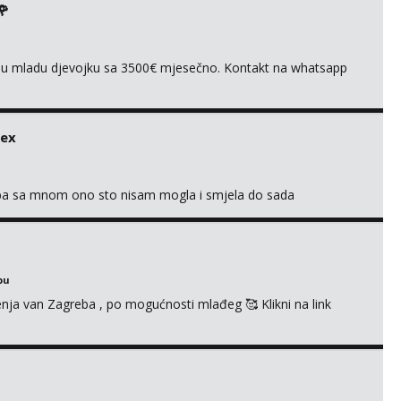
🌹
ivnu mladu djevojku sa 3500€ mjesečno. Kontakt na whatsapp
sex
oba sa mnom ono sto nisam mogla i smjela do sada
bu
enja van Zagreba , po mogućnosti mlađeg 🥰 Klikni na link