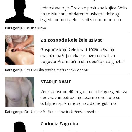
Jednostavno je. Trazi se poslusna kujica. Volis
da te iskusan i obdaren muskarac dobrog
izgleda primi i izjebe i radi s tobom ono sto
on zeli raditi. Cura si van okvira,kinky i
Kategorija:
Fetish
Kinky
poslusna. Idealno 25 godina max okvirno 40.
Nikakve umisljene femy ko fol ljepotice me ne
Za gospođe koje žele uzivati
interesiraju. Stop pederima i slicnima. Stop
bonovima i slicne gluposti. Javi se sa slikom i
Gospođe koje žele imati 100% uživanje
ukratko o sebi na: naal_naal@yaho...
masažu pažnju neka se jave na mail za
dogovor Aromatična ulja opuštajuća glazba
Budi moja Kraljica i ispuni si želje za dobro
Kategorija:
Sex
Muška osoba traži žensku osobu
opuštanje Vaš prostor
STARIJE DAME
Zensku osobu 40-ih godina dobrog izgleda za
upoznavanje,druzenje....samo one koje su
ozbiljne i spremne se nac da ne gubimo
vrijeme!
Kategorija:
Druženje
Muška osoba traži žensku osobu
Curku iz Zagreba