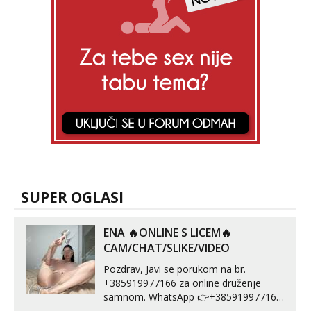
SUPER OGLASI
ENA 🔥ONLINE S LICEM🔥
CAM/CHAT/SLIKE/VIDEO
Pozdrav, Javi se porukom na br.
+385919977166 za online druženje
samnom. WhatsApp 👉+385919977166
Telegram 👉@enafriedrichkis Radim