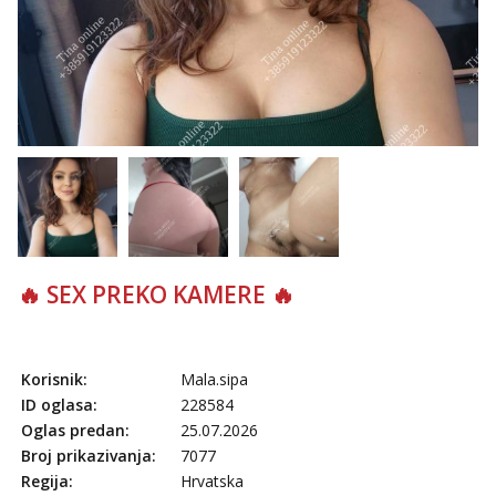
Tel:
064/677-677
- Kod: #74
tel:0,93€ - mob:1,12€ min
Zara
Razgovaram :)
Tel:
064/677-677
- Kod: #123
tel:0,93€ - mob:1,12€ min
Obavijesti me kada se oslobodi
Anđela
Čekam tvoj poziv!
Tel:
064/677-677
- Kod: #142
tel:0,93€ - mob:1,12€ min
🔥 SEX PREKO KAMERE 🔥
Mira
Čekam tvoj poziv!
Tel:
064/677-677
- Kod: #72
Korisnik:
Mala.sipa
tel:0,93€ - mob:1,12€ min
ID oglasa:
228584
Oglas predan:
25.07.2026
Broj prikazivanja:
7077
Regija:
Hrvatska