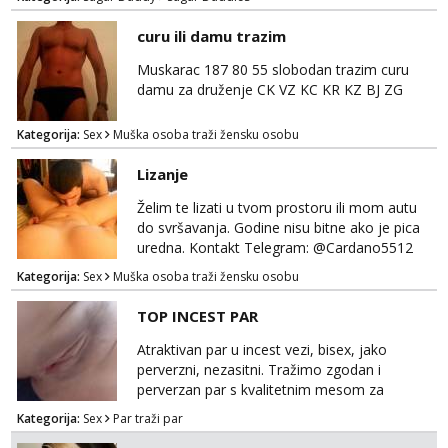
diskreciju - nisam oženjen niti zauzet, nego
jednostavno tako preferiram. 30 godina
curu ili damu trazim
imam. Javite se mail, pozz ;)
Muskarac 187 80 55 slobodan trazim curu
damu za druženje CK VZ KC KR KZ BJ ZG
Kategorija:
Sex
Muška osoba traži žensku osobu
Lizanje
Želim te lizati u tvom prostoru ili mom autu
do svršavanja. Godine nisu bitne ako je pica
uredna. Kontakt Telegram: @Cardano5512
Email: myjohny15@protonmail.com
Kategorija:
Sex
Muška osoba traži žensku osobu
TOP INCEST PAR
Atraktivan par u incest vezi, bisex, jako
perverzni, nezasitni. Tražimo zgodan i
perverzan par s kvalitetnim mesom za
uživanje u svim vrstama seksa. Diskrecija
Kategorija:
Sex
Par traži par
obavezna. Samo ozbiljne ponude preko