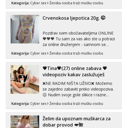
Kategorija:
Cyber sex
Ženska osoba traži mušku osobu
videopozive s licem, solo i s partnerom,
kolegicama (Tina&Natali), razne
kombinacije halteri, haljine, štikle,
Crvenokosa ljepotica 20g. 🤭
samostojeće itd. Nudim svakakva videa
seksa, puš...
Pozdrav svim obožavateljima ONLINE
🧡🧡🧡 Tu sam za vas ako ste u potrazi
za online druženjem - samnom se
možete zabaviti preko videopoziva, ili
Kategorija:
Cyber sex
Ženska osoba traži mušku osobu
ako vam nisam dovoljna radim i u paru i
trojci s kolegicama, svaka je drugačija
😉 Radim i vruća tipkanja uz slike i hot
💗Tina💗(27) online zabava 💗
line pozive. Za vas sam pripremila ...
videopoziv kakav zaslužuješ
❌NE RADIM NIŠTA UŽIVO❌ Možemo
se zajedno zabaviti preko videopoziva.
😉 Nudim svoje gole slikice i razne
videouradke. 🤩 Za online zabavu pošalji
Kategorija:
Cyber sex
Ženska osoba traži mušku osobu
poruku na Whatsapp, Telegram ili Viber.
😎 +385 91 912 3322 Za provjeru moje
autentičnosti možeš me vidjeti na
Želim da upoznam muškarca za
videopozivu. 😉 S vama sam vec 5 ...
dobar provod 💋🌺