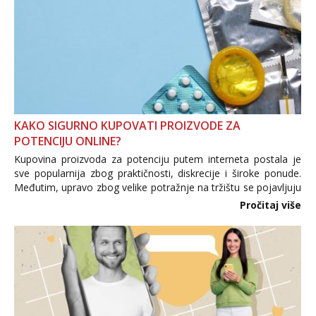
KAKO SIGURNO KUPOVATI PROIZVODE ZA
POTENCIJU ONLINE?
Kupovina proizvoda za potenciju putem interneta postala je
sve popularnija zbog praktičnosti, diskrecije i široke ponude.
Međutim, upravo zbog velike potražnje na tržištu se pojavljuju
i brojni krivotvoreni proizvodi, nepouzdane internetske
Pročitaj više
trgovine te proizvodi nepoznatog podrijetla. ...