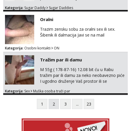
Kategorija:
Sugar Daddy
Sugar Daddies
Oralni
Trazim zensku sobu za oralni sex ili sex.
Šibenik ili dalmacija Javi se na mail
Kategorija:
Osobni kontakti
ON
Tražim par ili damu
M 55g ( 178-87-16) 12.08 bit ću u Rabu
tražim par ili damu za neko neobavezno piće
I ugodno druženje Vaš prostor ili se
odvezemo gumenjakom na nekoj osamoj
Kategorija:
Sex
Muška osoba traži par
plaži na noćno kupanje Kontakt
trata.vrh@gmail.com
1
2
3
...
23