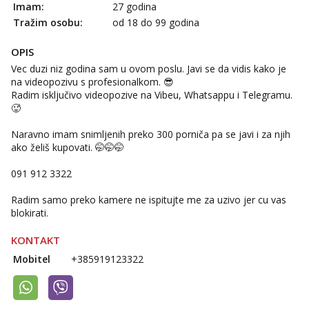
Imam:
27 godina
Tražim osobu:
od 18 do 99 godina
OPIS
Vec duzi niz godina sam u ovom poslu. Javi se da vidis kako je
na videopozivu s profesionalkom. 😎
Radim isključivo videopozive na Vibeu, Whatsappu i Telegramu.
🥵
Naravno imam snimljenih preko 300 porniča pa se javi i za njih
ako želiš kupovati. 🤭🤭🤭
091 912 3322
Radim samo preko kamere ne ispitujte me za uzivo jer cu vas
blokirati.
KONTAKT
Mobitel
+385919123322