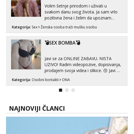
Volim šetnje prirodom i uživati u
svakom danu svog života. Ja sam vrlo
pozitivna žena i želim da upoznam
muškarca za dobar provod, naravno
Kategorija:
Sex
Ženska osoba traži mušku osobu
može i nešto više.💋🌺 Klikni na link
ispod i nadji me tamo, cekam te!
💣SEX BOMBA💣
Javi se za ONLINE ZABAVU. NISTA
UZIVO! Radim videopozive, dopisivanja,
prodajem svoja videa i slikice. 😚 Javi mi
se porukom na Whatsupp, Viber ili
Kategorija:
Osobni kontakti
ONA
Telegram. +385 91 723 0045
NAJNOVIJI ČLANCI