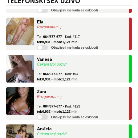
TELEFONSKI SEX UŽIVO
Obavijesti me kada se oslobodi
Ela
Razgovaram :)
Tel:
064/677-677
- Kod: #117
tel:0,93€ - mob:1,12€ min
Obavijesti me kada se oslobodi
Vanesa
Čekam tvoj poziv!
Tel:
064/677-677
- Kod: #74
tel:0,93€ - mob:1,12€ min
Zara
Razgovaram :)
Tel:
064/677-677
- Kod: #123
tel:0,93€ - mob:1,12€ min
Obavijesti me kada se oslobodi
Anđela
Čekam tvoj poziv!
Tel:
064/677-677
- Kod: #142