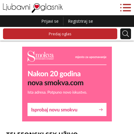
Prijavi se
Registriraj se
Predaj oglas
Lucija
Razgovaram :)
Tel:
064/677-677
- Kod: #136
tel:0,93€ - mob:1,12€ min