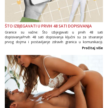
ŠTO IZBJEGAVATI U PRVIH 48 SATI DOPISIVANJA
Granice su važne: Što izbjegavati u prvih 48 sati
dopisivanjaPrvih 48 sati dopisivanja ključni su za stvaranje
prvog dojma i postavljanje zdravih granica u komunikaciji.
Važno je izbjeći prebrzo otkrivanje osobnih ili intimnih
Pročitaj više
informacija, jer nepoznata osoba još nije zaslužila to
povjerenje. Takođe...