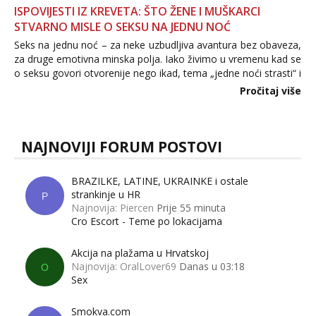
ISPOVIJESTI IZ KREVETA: ŠTO ŽENE I MUŠKARCI
STVARNO MISLE O SEKSU NA JEDNU NOĆ
Seks na jednu noć – za neke uzbudljiva avantura bez obaveza,
za druge emotivna minska polja. Iako živimo u vremenu kad se
o seksu govori otvorenije nego ikad, tema „jedne noći strasti“ i
dalje izaziva burne rasprave. Što zapravo misle žene, a što
Pročitaj više
muškarci? Jesu...
NAJNOVIJI FORUM POSTOVI
BRAZILKE, LATINE, UKRAINKE i ostale
strankinje u HR
P
Najnovija: Piercen
Prije 55 minuta
Cro Escort - Teme po lokacijama
Akcija na plažama u Hrvatskoj
Najnovija: OralLover69
Danas u 03:18
O
Sex
Smokva.com