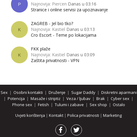
Najnovija: Piercen
Danas u 03:16
P
Stranice i online servisi za upoznavanje
ZAGREB - Jel bio tko?
Najnovija: Kastiel
Danas u 03:13
K
Cro Escort - Teme po lokacijama
FKK plaže
Najnovija: Kastiel
Danas u 03:09
K
Zaštita privatnosti - VPN
Sex
|
Osobni kontakti
|
Druženje
|
Sugar Daddy
|
Diskretni aparmani
|
Potencija
|
Masaže i striptiz
|
Veza / ljubav
|
Brak
|
Cyber sex
|
Phone sex
|
Fetish
|
Tulumi i zabave
|
Sex shop
|
Ostalo
Uvjeti korištenja
|
Kontakt
|
Polica privatnosti
|
Marketing