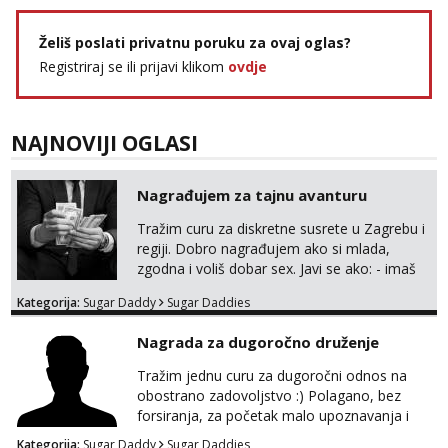
Želiš poslati privatnu poruku za ovaj oglas?
Registriraj se ili prijavi klikom
ovdje
NAJNOVIJI OGLASI
Nagrađujem za tajnu avanturu
Tražim curu za diskretne susrete u Zagrebu i
regiji. Dobro nagrađujem ako si mlada,
zgodna i voliš dobar sex. Javi se ako: - imaš
do 25 godina - imaš do 65 kg - imaš dugu
Kategorija:
Sugar Daddy
Sugar Daddies
kosu - se dobro ljubiš - si fleksibilna s
vremenom (jer ga nemam previše) i
Nagrada za dugoročno druženje
dostupna radnim danom (vikendi i noći su za
obitelj) - vodiš brigu o zdravlju i koristiš
Tražim jednu curu za dugoročni odnos na
zaštitu Ne javljajte se: - debele - frajeri i
obostrano zadovoljstvo :) Polagano, bez
paro...
forsiranja, za početak malo upoznavanja i
dogovor kroz dopisivanje. Očekujem i nudim
Kategorija:
Sugar Daddy
Sugar Daddies