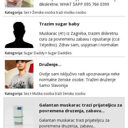
dikskretne. WHAT SAPP 095 766 0399
Kategorija:
Sex
Ženska osoba traži mušku osobu
Trazim sugar baby
Muskarac (41) iz Zagreba, trazim diskretnu
curu za povremenu zabavu i opustanje (cca
1xtjedno). Zdrav sam, uspjesan i normalan
muskarca koji je spreman financijski cijeniti
Kategorija:
Sugar Daddy
Sugar Daddies
tvoje vrijeme i trud. Ako smatras da imas sto
ponuditi, javi se s par rijeci o sebi, tome sto
Druženje...
trazis/ocekujes i fotkama na; Telegram
@GentAnte WA 0955812207
Ovdje sam isključivo radi upoznavanja neke
normalne ženske osobe. Tražim druženje
Samo Slavonija
Kategorija:
Sex
Muška osoba traži žensku osobu
Galantan muskarac trazi prijateljicu za
povremena druzenja, zabavu...
Galantan muskarac trazi prijateljicu za
povremena druzenja, zabavu...