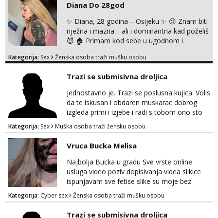
Whats appa na broj 091 591 3523.
Diana Do 28god
✨ Diana, 28 godina – Osijeku ✨ 😉 Znam biti
nježna i mazna… ali i dominantna kad poželiš
😈 🏠 Primam kod sebe u ugodnom i
diskretnom prostoru 💋 Očekuje te opuštena
Kategorija:
Sex
Ženska osoba traži mušku osobu
atmosfera, dobra energija i nezaboravan
susret 🔥 U ponudi: 💄 klasika uz zaštitu 👄
Trazi se submisivna droljica
pušenje bez zaštite 🖤 erotsko rublje 🍑
analno uz nadoplatu 💦 svršavanje po tijelu ⛓️
Jednostavno je. Trazi se poslusna kujica. Volis
strap on service 👠 dominacija, šamaranje i
da te iskusan i obdaren muskarac dobrog
kinky igrice ...
izgleda primi i izjebe i radi s tobom ono sto
on zeli raditi. Cura si van okvira,kinky i
Kategorija:
Sex
Muška osoba traži žensku osobu
poslusna. Idealno 25 godina max okvirno 40.
Nikakve umisljene femy ko fol ljepotice me ne
Vruca Bucka Melisa
interesiraju. Stop pederima i slicnima. Stop
bonovima i slicne gluposti. Javi se sa slikom i
Najbolja Bucka u gradu Sve vrste online
ukratko o sebi na: naal_naal@yahoo...
usluga video poziv dopisivanja videa slikice
ispunjavam sve fetise slike su moje bez
neugodnih iznenađenja javiti se na wap:
Kategorija:
Cyber sex
Ženska osoba traži mušku osobu
+385998702942
Trazi se submisivna droljica