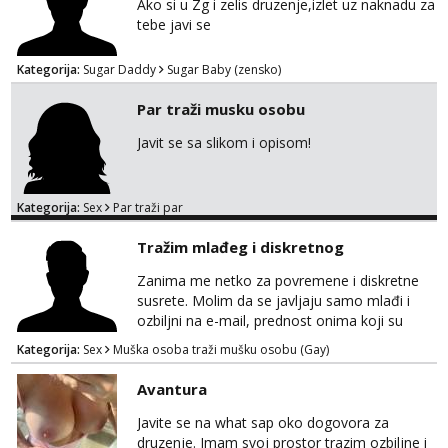
Ako si u Zg i zelis druzenje,izlet uz naknadu za
tebe javi se
Kategorija:
Sugar Daddy
Sugar Baby (zensko)
Par traži musku osobu
Javit se sa slikom i opisom!
Kategorija:
Sex
Par traži par
Tražim mlađeg i diskretnog
Zanima me netko za povremene i diskretne
susrete. Molim da se javljaju samo mlađi i
ozbiljni na e-mail, prednost onima koji su
vitke građe, iskustvo mi je nebitno. Higijena i
Kategorija:
Sex
Muška osoba traži mušku osobu (Gay)
diskrecija su mi na prvom mjestu,
maksimalno držim do izgleda, sportski sam
Avantura
tip.
Javite se na what sap oko dogovora za
druzenje. Imam svoj prostor trazim ozbiljne i