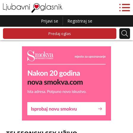
Prijavi se
Registriraj se
Predaj oglas
Lucija
Razgovaram :)
Tel:
064/677-677
- Kod: #136
tel:0,93€ - mob:1,12€ min