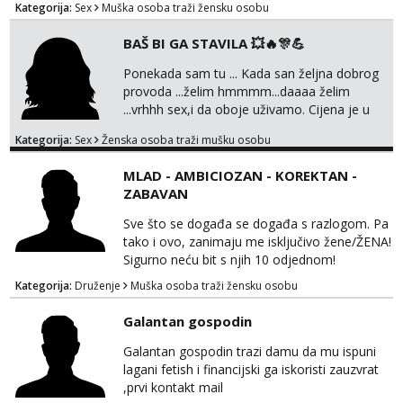
Kategorija:
Sex
Muška osoba traži žensku osobu
BAŠ BI GA STAVILA 💥🔥🎊💪
Ponekada sam tu ... Kada san željna dobrog
provoda ...želim hmmmm...daaaa želim
...vrhhh sex,i da oboje uživamo. Cijena je u
skladu sa time . TVOJ PROSTOR U ZAGREBU
Kategorija:
Sex
Ženska osoba traži mušku osobu
Procjeni jesi li ti taj .?! Ja bi jednog ali
kvalitetnog. Prirodne veće grudi i prcasta
MLAD - AMBICIOZAN - KOREKTAN -
guza ... Javi se 🔥Samo na mail.
ZABAVAN
Sve što se događa se događa s razlogom. Pa
tako i ovo, zanimaju me isključivo žene/ŽENA!
Sigurno neću bit s njih 10 odjednom!
Kategorija:
Druženje
Muška osoba traži žensku osobu
Galantan gospodin
Galantan gospodin trazi damu da mu ispuni
lagani fetish i financijski ga iskoristi zauzvrat
,prvi kontakt mail