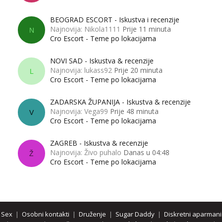
BEOGRAD ESCORT - Iskustva i recenzije
Najnovija: Nikola1111
Prije 11 minuta
N
Cro Escort - Teme po lokacijama
NOVI SAD - Iskustva & recenzije
Najnovija: lukass92
Prije 20 minuta
L
Cro Escort - Teme po lokacijama
ZADARSKA ŽUPANIJA - Iskustva & recenzije
Najnovija: Vega99
Prije 48 minuta
V
Cro Escort - Teme po lokacijama
ZAGREB - Iskustva & recenzije
Najnovija: Živo puhalo
Danas u 04:48
Ž
Cro Escort - Teme po lokacijama
Sex
|
Osobni kontakti
|
Druženje
|
Sugar Daddy
|
Diskretni aparmani