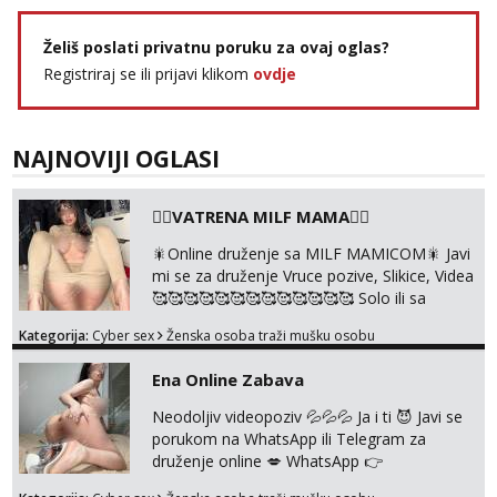
Želiš poslati privatnu poruku za ovaj oglas?
Registriraj se ili prijavi klikom
ovdje
NAJNOVIJI OGLASI
❤️‍🔥VATRENA MILF MAMA❤️‍🔥
🎇Online druženje sa MILF MAMICOM🎇 Javi
mi se za druženje Vruce pozive, Slikice, Videa
🥰🥰🥰🥰🥰🥰🥰🥰🥰🥰🥰🥰🥰 Solo ili sa
partnerom ili kolegicama Javi mi se porukom
Kategorija:
Cyber sex
Ženska osoba traži mušku osobu
WhatsApp ili Telegram WhatsApp 👉
+385919977166 Telegram 👉
Ena Online Zabava
@enafriedrichkis 🤬NE RADIM SASTANKE I
DRUZENJA UZIVO🤬
Neodoljiv videopoziv 💦💦💦 Ja i ti 😈 Javi se
porukom na WhatsApp ili Telegram za
druženje online 💋 WhatsApp 👉
+385919977166 Telegram 👉