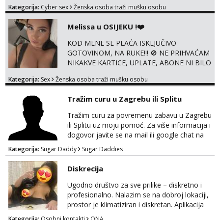
autu itd, te za gole slikice 💋 WhatsApp 👉
Kategorija:
Cyber sex
Ženska osoba traži mušku osobu
+385919977166 Telegram 👉
@enafriedrichkis ISKLJUČIVO ONLINE, NIŠTA
Melissa u OSIJEKU !❤️
UŽIVO
KOD MENE SE PLAĆA ISKLJUČIVO
GOTOVINOM, NA RUKE!!! 🚫 NE PRIHVAĆAM
NIKAKVE KARTICE, UPLATE, ABONE NI BILO
KAKVE DRUGE OBLIKE PLAĆANJA – 💵
Kategorija:
Sex
Ženska osoba traži mušku osobu
SAMO GOTOVINA!!! Moje fotografije su
100% moje, bez laži i igara. Nemam vremena
Tražim curu u Zagrebu ili Splitu
za dopisivanja Za dogovor mi piši direktno na
WhatsApp – ako znaš što želiš, bit će ti
Tražim curu za povremenu zabavu u Zagrebu
nagrađeno.
ili Splitu uz moju pomoć. Za više informacija i
dogovor javite se na mail ili google chat na
oneofakind999111@gmail.com
Kategorija:
Sugar Daddy
Sugar Daddies
Diskrecija
Ugodno društvo za sve prilike – diskretno i
profesionalno. Nalazim se na dobroj lokaciji,
prostor je klimatiziran i diskretan. Aplikacija
what sapp 0957660399.
Kategorija:
Osobni kontakti
ONA