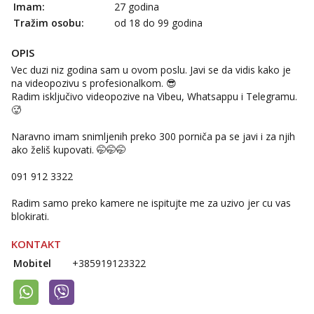
Imam:
27 godina
tel:0,93€ - mob:1,12€ min
Tražim osobu:
od 18 do 99 godina
Anđela
Čekam tvoj poziv!
OPIS
Vec duzi niz godina sam u ovom poslu. Javi se da vidis kako je
Tel:
064/677-677
- Kod: #142
na videopozivu s profesionalkom. 😎
tel:0,93€ - mob:1,12€ min
Radim isključivo videopozive na Vibeu, Whatsappu i Telegramu.
🥵
Naravno imam snimljenih preko 300 porniča pa se javi i za njih
ako želiš kupovati. 🤭🤭🤭
091 912 3322
Radim samo preko kamere ne ispitujte me za uzivo jer cu vas
blokirati.
KONTAKT
Mobitel
+385919123322