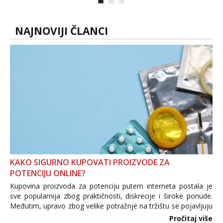
NAJNOVIJI ČLANCI
KAKO SIGURNO KUPOVATI PROIZVODE ZA
POTENCIJU ONLINE?
Kupovina proizvoda za potenciju putem interneta postala je
sve popularnija zbog praktičnosti, diskrecije i široke ponude.
Međutim, upravo zbog velike potražnje na tržištu se pojavljuju
i brojni krivotvoreni proizvodi, nepouzdane internetske
Pročitaj više