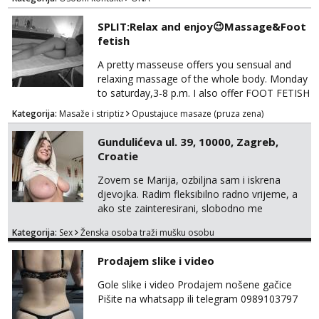
SPLIT:Relax and enjoy😉Massage&Foot
fetish
A pretty masseuse offers you sensual and
relaxing massage of the whole body. Monday
to saturday,3-8 p.m. I also offer FOOT FETISH
for lovers of beautiful feets👣👠👡👢 Calls
Kategorija:
Masaže i striptiz
Opustajuce masaze (pruza zena)
only,no messages! *NO SEX *PRIORITY IS
GIVEN TO REGULAR CLIENTS
Gundulićeva ul. 39, 10000, Zagreb,
Croatie
Zovem se Marija, ozbiljna sam i iskrena
djevojka. Radim fleksibilno radno vrijeme, a
ako ste zainteresirani, slobodno me
kontaktirajte na moj WhatsApp
Kategorija:
Sex
Ženska osoba traži mušku osobu
broj☎️:+385 92 451 2472
Prodajem slike i video
Gole slike i video Prodajem nošene gačice
Pišite na whatsapp ili telegram 0989103797