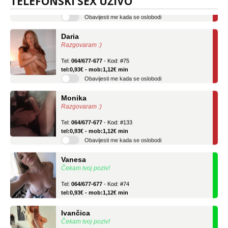
TELEFONSKI SEX UŽIVO
Obavijesti me kada se oslobodi
Daria
Razgovaram :)
Tel:
064/677-677
- Kod: #75
tel:0,93€ - mob:1,12€ min
Obavijesti me kada se oslobodi
Monika
Razgovaram :)
Tel:
064/677-677
- Kod: #133
tel:0,93€ - mob:1,12€ min
Obavijesti me kada se oslobodi
Vanesa
Čekam tvoj poziv!
Tel:
064/677-677
- Kod: #74
tel:0,93€ - mob:1,12€ min
Ivančica
Čekam tvoj poziv!