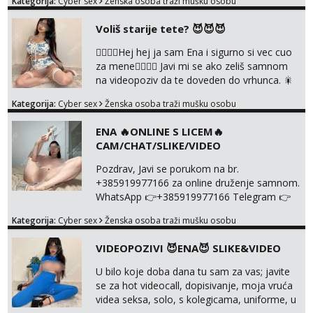
Kategorija:
Cyber sex
Ženska osoba traži mušku osobu
@enafriedrichkis NEE radimo sastnke uzivo
nalazenja itd.. +385919977166
Voliš starije tete? 😈😈😈
❤️‍🔥❤️‍🔥Hej hej ja sam Ena i sigurno si vec cuo
za mene❤️‍🔥❤️‍🔥 Javi mi se ako zeliš samnom
na videopoziv da te doveden do vrhunca. 🎇
WhatsApp 👉+385919977166 Telegram 👉
Kategorija:
Cyber sex
Ženska osoba traži mušku osobu
@enafriedrichkis Radim samo ONLINE I
NISTA UŽIVO!!!
ENA 🔥ONLINE S LICEM🔥
CAM/CHAT/SLIKE/VIDEO
Pozdrav, Javi se porukom na br.
+385919977166 za online druženje samnom.
WhatsApp 👉+385919977166 Telegram 👉
@enafriedrichkis Radim videopozive s licem,
Kategorija:
Cyber sex
Ženska osoba traži mušku osobu
solo i s partnerom, kolegicama
(Tina&Natali), razne kombinacije halteri,
VIDEOPOZIVI 😈ENA😈 SLIKE&VIDEO
haljine, štikle, samostojeće itd. Nudim
svakakva videa seksa, pušenje, razne
U bilo koje doba dana tu sam za vas; javite
lokacije, suradnje s kolegicama, fetiši..
se za hot videocall, dopisivanje, moja vruća
Dopisivanje i slike također radim. NIŠTA UŽI...
videa seksa, solo, s kolegicama, uniforme, u