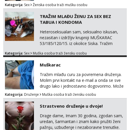
Kategorija:
Sex
Ženska osoba traži mušku osobu
TRAŽIM MLAĐU ŽENU ZA SEX BEZ
TABUA I KONDOMA
Heteroseksualan sam, seksualno iskusan,
nezasitan i izdržljiv krupniji MUŠKARAC
53/185/120/15. iz okolice Siska. Tražim
MLAĐU ŽENU bez obzira na udaljenost,
Kategorija:
Sex
Muška osoba traži žensku osobu
vjeru, nacionalnost i bračni status za SEKS
bez TABUA i KONDOMA upotpunjen SEKS
Muškarac
IGRAČKAMA od vibratora i umjetnih dilda do
analnih čepova raznih veličina i oblika. Na
Tražim mlađu curu za povremena druženja.
uvid dajem POTVRDU da NEMAM
Molim prvi kontakt na e-mail a onda se sve
SEKSUALNO PRENOSIVIH BOLESTI. Javi se
drugo lako i jednostavno dogovorimo. Može
ako te...
sve u krugu od 100 km oko Zagreba
Kategorija:
Druženje
Muška osoba traži žensku osobu
Strastveno druženje u dvoje!
Drage dame, Imam 30 godina, zgodan sam,
uredan, šarmantan i znam kako pružiti ženi
pažnju, uzbuđenje i nezaboravne trenutke.