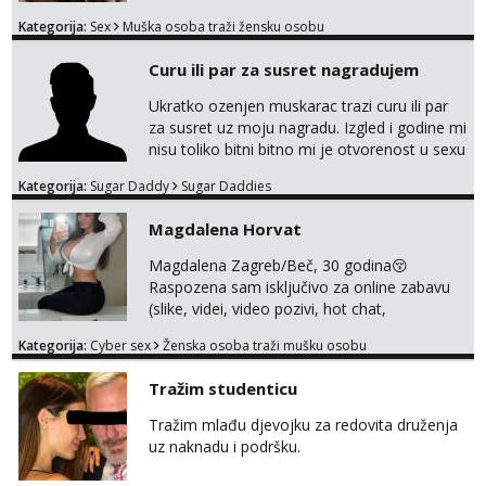
Tražim otvorenu damu koja želi prepustiti se
Kategorija:
Sex
Muška osoba traži žensku osobu
snažnoj privlačnosti, strasti i noći ispunjenoj
užitkom bez ikakvih obaveza i komplikacija.
Curu ili par za susret nagradujem
Ako ti nedostaje dodir, poljupci, kemija i
muškarac koji će se potpuno posvetiti tvom
Ukratko ozenjen muskarac trazi curu ili par
zadovoljstvu, možda smo upravo ono što
za susret uz moju nagradu. Izgled i godine mi
oboje t...
nisu toliko bitni bitno mi je otvorenost u sexu
i bez previse tabooa . Molim ozbiljne da se
Kategorija:
Sugar Daddy
Sugar Daddies
jave na mail . Molim ako je moguce prvi mail
sa slikom ili opisom i otkud ste . Javite se
Magdalena Horvat
necete pozalit
Magdalena Zagreb/Beč, 30 godina😚
Raspozena sam isključivo za online zabavu
(slike, videi, video pozivi, hot chat,
ispunjavanje zelja raznih i fetisa)💦 Slike na
Kategorija:
Cyber sex
Ženska osoba traži mušku osobu
oglasu su MOJE❗ Instagram:
@MagdalenaMagyy Javite mi se porukom na
Tražim studenticu
TELEGRAM: @MagdalenaMagy 👈
(ODGOVARAM JAKO BRZO TU I TU PISITE
Tražim mlađu djevojku za redovita druženja
AKO STE ZA ZABAVU)🔥 Moguće
uz naknadu i podršku.
verifkovanje prije zabave✅ JAVI MI SE I
ISPUNI SVOJE NAJVECE FANTAZIJE😈 CEKA...