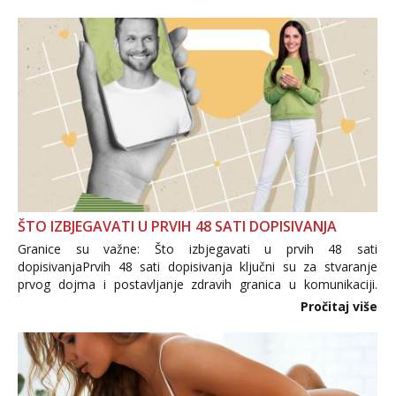
trgovine te proizvodi nepoznatog podrijetla. ...
ŠTO IZBJEGAVATI U PRVIH 48 SATI DOPISIVANJA
Granice su važne: Što izbjegavati u prvih 48 sati
dopisivanjaPrvih 48 sati dopisivanja ključni su za stvaranje
prvog dojma i postavljanje zdravih granica u komunikaciji.
Važno je izbjeći prebrzo otkrivanje osobnih ili intimnih
Pročitaj više
informacija, jer nepoznata osoba još nije zaslužila to
povjerenje. Takođe...