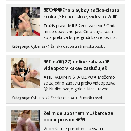
💌💘💝💗Ena playboy zečica-sisata
crnka (36) hot slike, videa i c2c💗
Tražiš pravu MILF ženu za sebe? Onda
mi se obavezno javi. Crna duga kosa
koja prekriva bujne grudi kakve još nisi
vidio, čista ŠESTICA! A usne? O usnama
Kategorija:
Cyber sex
Ženska osoba traži mušku osobu
bolje da ni ne pričam. Prave pune usne
koje će ti se urezati u pamćenje, jer
vjeruj mi, takve još nisi vidio. Uvijek sam
💗Tina💗(27) online zabava 💗
spremna za ONLOINE zabavu...
videopoziv kakav zaslužuješ
❌NE RADIM NIŠTA UŽIVO❌ Možemo
se zajedno zabaviti preko videopoziva.
😉 Nudim svoje gole slikice i razne
videouradke. 🤩 Za online zabavu pošalji
Kategorija:
Cyber sex
Ženska osoba traži mušku osobu
poruku na Whatsapp, Telegram ili Viber.
😎 +385 91 912 3322 Za provjeru moje
autentičnosti možeš me vidjeti na
Želim da upoznam muškarca za
videopozivu. 😉 S vama sam vec 5 ...
dobar provod 💋🌺
Volim šetnje prirodom i uživati u