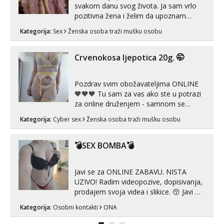
svakom danu svog života. Ja sam vrlo
pozitivna žena i želim da upoznam
muškarca za dobar provod, naravno
Kategorija:
Sex
Ženska osoba traži mušku osobu
može i nešto više.💋🌺 Klikni na link
ispod i nadji me tamo, cekam te!
Crvenokosa ljepotica 20g. 🤭
Pozdrav svim obožavateljima ONLINE
🧡🧡🧡 Tu sam za vas ako ste u potrazi
za online druženjem - samnom se
možete zabaviti preko videopoziva, ili
Kategorija:
Cyber sex
Ženska osoba traži mušku osobu
ako vam nisam dovoljna radim i u paru i
trojci s kolegicama, svaka je drugačija
😉 Radim i vruća tipkanja uz slike i hot
💣SEX BOMBA💣
line pozive. Za vas sam pripremila ...
Javi se za ONLINE ZABAVU. NISTA
UZIVO! Radim videopozive, dopisivanja,
prodajem svoja videa i slikice. 😚 Javi mi
se porukom na Whatsupp, Viber ili
Kategorija:
Osobni kontakti
ONA
Telegram. +385 91 723 0045