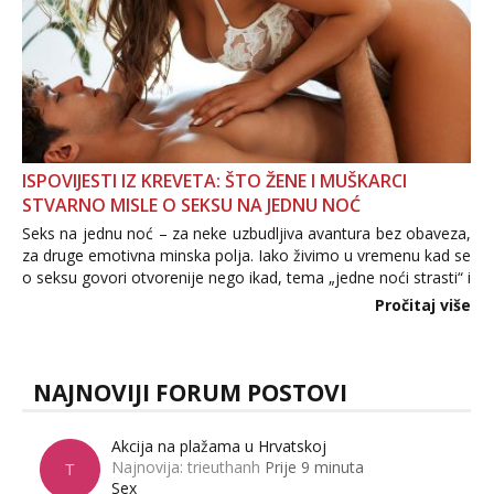
ISPOVIJESTI IZ KREVETA: ŠTO ŽENE I MUŠKARCI
STVARNO MISLE O SEKSU NA JEDNU NOĆ
Seks na jednu noć – za neke uzbudljiva avantura bez obaveza,
za druge emotivna minska polja. Iako živimo u vremenu kad se
o seksu govori otvorenije nego ikad, tema „jedne noći strasti“ i
dalje izaziva burne rasprave. Što zapravo misle žene, a što
Pročitaj više
muškarci? Jesu...
NAJNOVIJI FORUM POSTOVI
Akcija na plažama u Hrvatskoj
Najnovija: trieuthanh
Prije 9 minuta
T
Sex