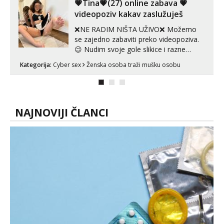
tijelu Iskljucivo neradim analni !!! I
💗Tina💗(27) online zabava 💗
neljubim se Wha...
videopoziv kakav zaslužuješ
❌NE RADIM NIŠTA UŽIVO❌ Možemo
se zajedno zabaviti preko videopoziva.
😉 Nudim svoje gole slikice i razne
videouradke. 🤩 Za online zabavu pošalji
Kategorija:
Cyber sex
Ženska osoba traži mušku osobu
poruku na Whatsapp, Telegram ili Viber.
😎 +385 91 912 3322 Za provjeru moje
autentičnosti možeš me vidjeti na
videopozivu. 😉 S vama sam vec 5 ...
NAJNOVIJI ČLANCI