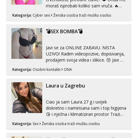
moraš isprobati koliko sam vruča.‎ ️‍🔥
MLADA vražica koja ima 100%
Kategorija:
Cyber sex
Ženska osoba traži mušku osobu
prorodne grudi, 💦 Misli su mi uvijek
prljave i u svemu vidim samo užitak. 💦
U mojoj raznolikoj ponudi možeš
💣SEX BOMBA💣
pranaći nešto po svojoj mjeri. Sexi videa
s kolegica...
Javi se za ONLINE ZABAVU. NISTA
UZIVO! Radim videopozive, dopisivanja,
prodajem svoja videa i slikice. 😚 Javi mi
se porukom na Whatsupp, Viber ili
Kategorija:
Osobni kontakti
ONA
Telegram. +385 91 723 0045
Laura u Zagrebu
Ciao ja sam Laura 27 g i uvijek
diskretno i namirisana sam i top higijena
😘 i nježna i klimatiziran prostor Trazim
sex za nagradu Radim klasican sex
Kategorija:
Sex
Ženska osoba traži mušku osobu
Pusenje i gutanje sperme Erotsko rublje
imam uvijek Lizati me mozes i ljubiti po