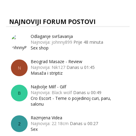
muškarci? Jesu...
NAJNOVIJI FORUM POSTOVI
Odlaganje svršavanja
Najnovija: johnny899
Prije 48 minuta
Sex shop
Beograd Masaze - Review
Najnovija: Nik127
Danas u 01:45
N
Masaža i striptiz
Najbolje Milf - Gilf
Najnovija: Black wolf
Danas u 00:49
B
Cro Escort - Teme o pojedinoj curi, paru,
salonu
Razmjena Videa
Najnovija: 22 18cm
Danas u 00:27
2
Sex