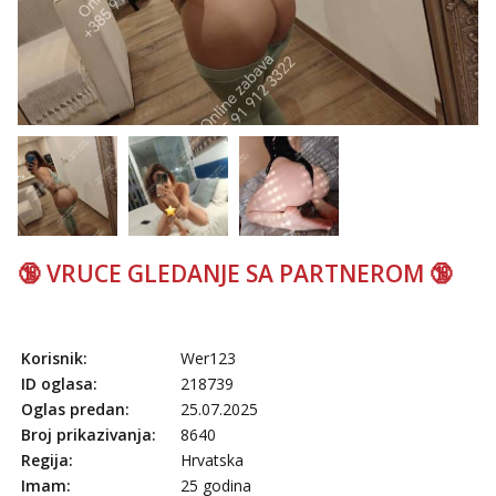
🔞 VRUCE GLEDANJE SA PARTNEROM 🔞
Korisnik:
Wer123
ID oglasa:
218739
Oglas predan:
25.07.2025
Broj prikazivanja:
8640
Regija:
Hrvatska
Imam:
25 godina