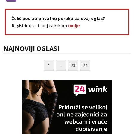
Želiš poslati privatnu poruku za ovaj oglas?
Registriraj se ili prijavi klikom
ovdje
NAJNOVIJI OGLASI
1
...
23
24