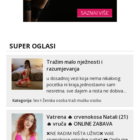
SUPER OGLASI
Tražim malo nježnosti i
razumjevanja
u dosadnoj vezi koja nema nikakvog
pocetka ni kraja,jednostavno sam
nesretna. sve dajem a nista ne dobivam
za uzvrat.trazim muskarca koji ce
Kategorija:
Sex
Ženska osoba traži mušku osobu
zadovoljiti moje potrebe,ne trazim puno
samo malo njeznosti i razumjevanja.
volim njezan seks i njezne poljupce po
Vatrena ‎️‍🔥 crvenokosa Natali (21)
tijelu koji me jako pale,obozavam kad
‎️‍🔥 vruča‎ ️‍🔥 ONLINE ZABAVA
muskar...
❌NE RADIM NIŠTA UŽIVO❌ Voliš
crvenokose prirodne curke? ❤️ Onda me