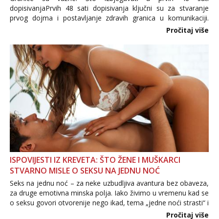
dopisivanjaPrvih 48 sati dopisivanja ključni su za stvaranje
prvog dojma i postavljanje zdravih granica u komunikaciji.
Važno je izbjeći prebrzo otkrivanje osobnih ili intimnih
Pročitaj više
informacija, jer nepoznata osoba još nije zaslužila to
povjerenje. Takođe...
ISPOVIJESTI IZ KREVETA: ŠTO ŽENE I MUŠKARCI
STVARNO MISLE O SEKSU NA JEDNU NOĆ
Seks na jednu noć – za neke uzbudljiva avantura bez obaveza,
za druge emotivna minska polja. Iako živimo u vremenu kad se
o seksu govori otvorenije nego ikad, tema „jedne noći strasti“ i
dalje izaziva burne rasprave. Što zapravo misle žene, a što
Pročitaj više