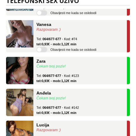
TELEFONSKI SEX UŽIVO
tel:0,93€ - mob:1,12€ min
Obavijesti me kada se oslobodi
Vanesa
Razgovaram :)
Tel:
064/677-677
- Kod: #74
tel:0,93€ - mob:1,12€ min
Obavijesti me kada se oslobodi
Zara
Čekam tvoj poziv!
Tel:
064/677-677
- Kod: #123
tel:0,93€ - mob:1,12€ min
Anđela
Čekam tvoj poziv!
Tel:
064/677-677
- Kod: #142
tel:0,93€ - mob:1,12€ min
Lucija
Razgovaram :)
Tel:
064/677-677
- Kod: #136