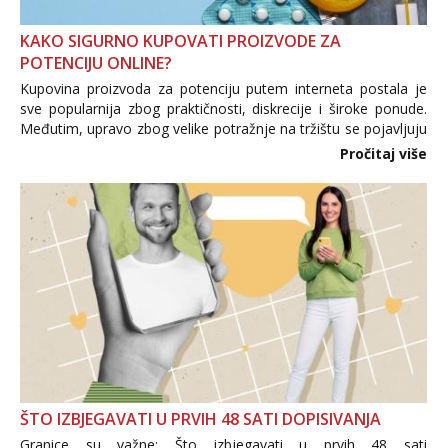
KAKO SIGURNO KUPOVATI PROIZVODE ZA
POTENCIJU ONLINE?
Kupovina proizvoda za potenciju putem interneta postala je
sve popularnija zbog praktičnosti, diskrecije i široke ponude.
Međutim, upravo zbog velike potražnje na tržištu se pojavljuju
i brojni krivotvoreni proizvodi, nepouzdane internetske
Pročitaj više
trgovine te proizvodi nepoznatog podrijetla. ...
ŠTO IZBJEGAVATI U PRVIH 48 SATI DOPISIVANJA
Granice su važne: Što izbjegavati u prvih 48 sati