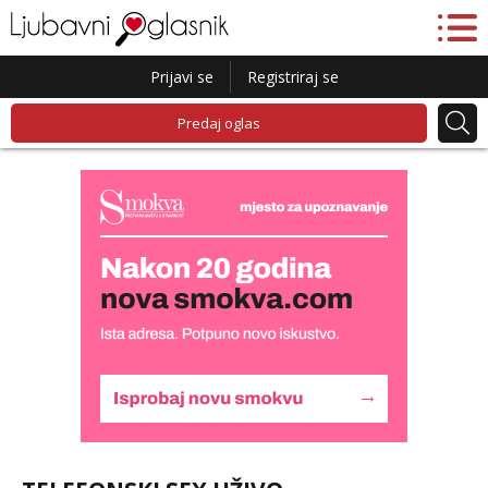
Prijavi se
Registriraj se
Predaj oglas
Lucija
Razgovaram :)
Tel:
064/677-677
- Kod: #136