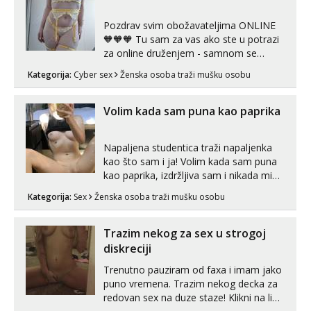
videopozivu. 😉 S vama sam vec 5 ...
Pozdrav svim obožavateljima ONLINE
🧡🧡🧡 Tu sam za vas ako ste u potrazi
za online druženjem - samnom se
možete zabaviti preko videopoziva, ili
Kategorija:
Cyber sex
Ženska osoba traži mušku osobu
ako vam nisam dovoljna radim i u paru i
trojci s kolegicama, svaka je drugačija
😉 Radim i vruća tipkanja uz slike i hot
Volim kada sam puna kao paprika
line pozive. Za vas sam pripremila ...
Napaljena studentica traži napaljenka
kao što sam i ja! Volim kada sam puna
kao paprika, izdržljiva sam i nikada mi
nije dosta seksa. Volim grubi seks i više
Kategorija:
Sex
Ženska osoba traži mušku osobu
puta dnevno bilo kad i bilo gdje zato se
javi što prije da me isprobaš Klikni na
link ispod i nadji me tamo, cekam te!
Trazim nekog za sex u strogoj
diskreciji
Trenutno pauziram od faxa i imam jako
puno vremena. Trazim nekog decka za
redovan sex na duze staze! Klikni na link