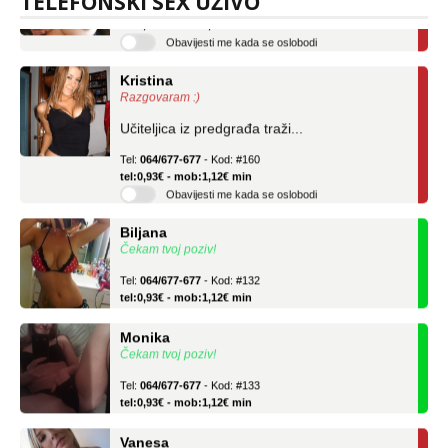
TELEFONSKI SEX UŽIVO
tel:0,93€ - mob:1,12€ min
Obavijesti me kada se oslobodi
Kristina
Razgovaram :)
Učiteljica iz predgrađa traži...
Tel:
064/677-677
- Kod: #160
tel:0,93€ - mob:1,12€ min
Obavijesti me kada se oslobodi
Biljana
Čekam tvoj poziv!
Tel:
064/677-677
- Kod: #132
tel:0,93€ - mob:1,12€ min
Monika
Čekam tvoj poziv!
Tel:
064/677-677
- Kod: #133
tel:0,93€ - mob:1,12€ min
Vanesa
Razgovaram :)