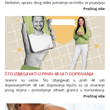
Međutim, upravo zbog velike potražnje na tržištu se pojavljuju
i brojni krivotvoreni proizvodi, nepouzdane internetske
Pročitaj više
trgovine te proizvodi nepoznatog podrijetla. ...
ŠTO IZBJEGAVATI U PRVIH 48 SATI DOPISIVANJA
Granice su važne: Što izbjegavati u prvih 48 sati
dopisivanjaPrvih 48 sati dopisivanja ključni su za stvaranje
prvog dojma i postavljanje zdravih granica u komunikaciji.
Važno je izbjeći prebrzo otkrivanje osobnih ili intimnih
Pročitaj više
informacija, jer nepoznata osoba još nije zaslužila to
povjerenje. Takođe...