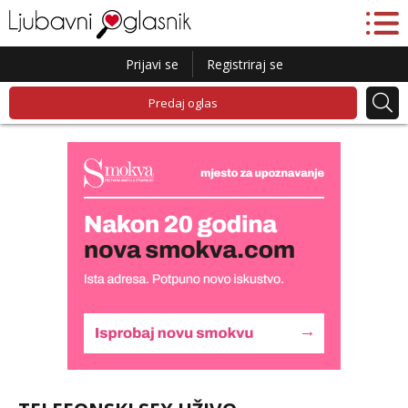
Prijavi se
Registriraj se
Predaj oglas
Liliana
Razgovaram :)
Tel:
064/677-677
- Kod: #69