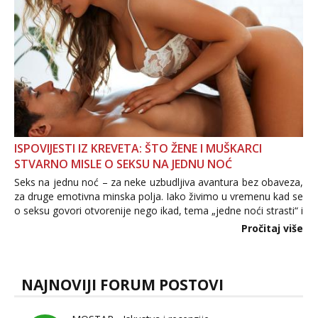
ISPOVIJESTI IZ KREVETA: ŠTO ŽENE I MUŠKARCI
STVARNO MISLE O SEKSU NA JEDNU NOĆ
Seks na jednu noć – za neke uzbudljiva avantura bez obaveza,
za druge emotivna minska polja. Iako živimo u vremenu kad se
o seksu govori otvorenije nego ikad, tema „jedne noći strasti“ i
dalje izaziva burne rasprave. Što zapravo misle žene, a što
Pročitaj više
muškarci? Jesu...
NAJNOVIJI FORUM POSTOVI