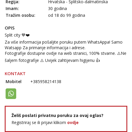
Regija:
Hrvatska - Splitsko-dalmatinska
Učiteljica iz predgrađa traži...
Imam:
30 godina
Tel:
064/677-677
- Kod: #160
Tražim osobu:
od 18 do 99 godina
tel:0,93€ - mob:1,12€ min
Obavijesti me kada se oslobodi
OPIS
Biljana
Split city 💙❤️
Čekam tvoj poziv!
Za više informacija pošaljite poruku putem WhatsAppa! Samo
Watsapp Za primanje informacija i adrese.
Tel:
064/677-677
- Kod: #132
tel:0,93€ - mob:1,12€ min
Fotografije dostupne ovdje na web stranici, 100% stvarne. ⚠️Ne
šaljem fotografije ⚠️ Uvijek zahtijevam higijenu 👍
Monika
Čekam tvoj poziv!
KONTAKT
Tel:
064/677-677
- Kod: #133
Mobitel
+385958214138
tel:0,93€ - mob:1,12€ min
Vanesa
Razgovaram :)
Tel:
064/677-677
- Kod: #74
tel:0,93€ - mob:1,12€ min
Želiš poslati privatnu poruku za ovaj oglas?
Obavijesti me kada se oslobodi
Registriraj se ili prijavi klikom
ovdje
Žana