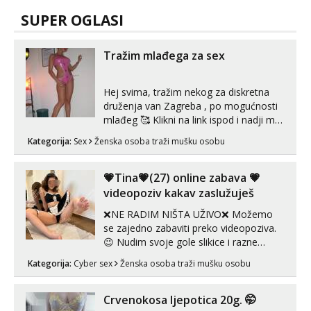
Tel:
064/677-677
- Kod: #142
SUPER OGLASI
tel:0,93€ - mob:1,12€ min
Mira
Tražim mlađega za sex
Čekam tvoj poziv!
Tel:
064/677-677
- Kod: #72
Hej svima, tražim nekog za diskretna
tel:0,93€ - mob:1,12€ min
druženja van Zagreba , po mogućnosti
mlađeg 🥰 Klikni na link ispod i nadji me
tamo, cekam te!
Kategorija:
Sex
Ženska osoba traži mušku osobu
💗Tina💗(27) online zabava 💗
videopoziv kakav zaslužuješ
❌NE RADIM NIŠTA UŽIVO❌ Možemo
se zajedno zabaviti preko videopoziva.
😉 Nudim svoje gole slikice i razne
videouradke. 🤩 Za online zabavu pošalji
Kategorija:
Cyber sex
Ženska osoba traži mušku osobu
poruku na Whatsapp, Telegram ili Viber.
😎 +385 91 912 3322 Za provjeru moje
autentičnosti možeš me vidjeti na
Crvenokosa ljepotica 20g. 🤭