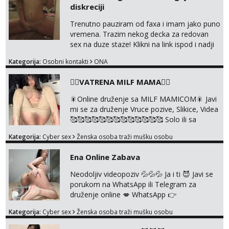
diskreciji
Trenutno pauziram od faxa i imam jako puno
vremena. Trazim nekog decka za redovan
sex na duze staze! Klikni na link ispod i nadji
me tamo, cekam te!
Kategorija:
Osobni kontakti
ONA
❤️‍🔥VATRENA MILF MAMA❤️‍🔥
🎇Online druženje sa MILF MAMICOM🎇 Javi
mi se za druženje Vruce pozive, Slikice, Videa
🥰🥰🥰🥰🥰🥰🥰🥰🥰🥰🥰🥰🥰 Solo ili sa
partnerom ili kolegicama Javi mi se porukom
Kategorija:
Cyber sex
Ženska osoba traži mušku osobu
WhatsApp ili Telegram WhatsApp 👉
+385919977166 Telegram 👉
Ena Online Zabava
@enafriedrichkis 🤬NE RADIM SASTANKE I
DRUZENJA UZIVO🤬
Neodoljiv videopoziv 💦💦💦 Ja i ti 😈 Javi se
porukom na WhatsApp ili Telegram za
druženje online 💋 WhatsApp 👉
+385919977166 Telegram 👉
Kategorija:
Cyber sex
Ženska osoba traži mušku osobu
@enafriedrichkis NEE radimo sastnke uzivo
nalazenja itd.. +385919977166