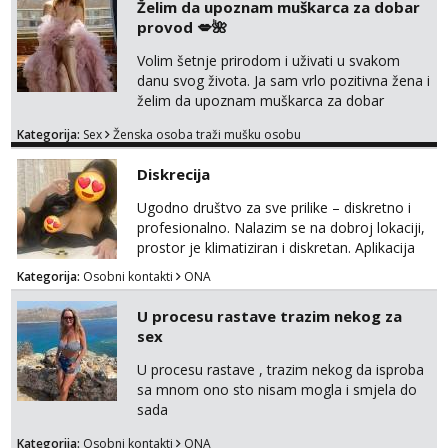
Želim da upoznam muškarca za dobar
provod 💋🌺
Volim šetnje prirodom i uživati u svakom
danu svog života. Ja sam vrlo pozitivna žena i
želim da upoznam muškarca za dobar
provod, naravno može i nešto više.💋🌺 Klikni
Kategorija:
Sex
Ženska osoba traži mušku osobu
na link ispod i nadji me tamo, cekam te!
Diskrecija
Ugodno društvo za sve prilike – diskretno i
profesionalno. Nalazim se na dobroj lokaciji,
prostor je klimatiziran i diskretan. Aplikacija
what sapp 0957660399.
Kategorija:
Osobni kontakti
ONA
U procesu rastave trazim nekog za
sex
U procesu rastave , trazim nekog da isproba
sa mnom ono sto nisam mogla i smjela do
sada
Kategorija:
Osobni kontakti
ONA