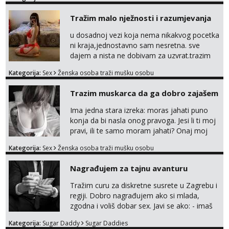
Tražim malo nježnosti i razumjevanja
u dosadnoj vezi koja nema nikakvog pocetka
ni kraja,jednostavno sam nesretna. sve
dajem a nista ne dobivam za uzvrat.trazim
muskarca koji ce zadovoljiti moje potrebe,ne
Kategorija:
Sex
Ženska osoba traži mušku osobu
trazim puno samo malo njeznosti i
razumjevanja. volim njezan seks i njezne
Trazim muskarca da ga dobro zajašem
poljupce po tijelu koji me jako
pale,obozavam kad muskarac preuzme
Ima jedna stara izreka: moras jahati puno
kontrolu . javi se :) Klikni na link ispod i nadji
konja da bi nasla onog pravoga. Jesi li ti moj
me tamo, cekam te!
pravi, ili te samo moram jahati? Onaj moj
bivsi je bio samo konj hahahahah Klikni niže
Kategorija:
Sex
Ženska osoba traži mušku osobu
na sexdater link i javi mi se tamo....
Nagrađujem za tajnu avanturu
Tražim curu za diskretne susrete u Zagrebu i
regiji. Dobro nagrađujem ako si mlada,
zgodna i voliš dobar sex. Javi se ako: - imaš
do 25 godina - imaš do 65 kg - imaš dugu
Kategorija:
Sugar Daddy
Sugar Daddies
kosu - se dobro ljubiš - si fleksibilna s