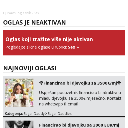
Vanesa
Čekam tvoj poziv!
Ljubavni oglasnik
› Sex
Tel:
064/677-677
- Kod: #74
OGLAS JE NEAKTIVAN
tel:0,93€ - mob:1,12€ min
Anđela
Oglas koji tražite više nije aktivan
Čekam tvoj poziv!
Pogledajte slične oglase u rubrici:
Sex
»
Tel:
064/677-677
- Kod: #142
tel:0,93€ - mob:1,12€ min
Mira
NAJNOVIJI OGLASI
Čekam tvoj poziv!
Tel:
064/677-677
- Kod: #72
🌹Financirao bi djevojku sa 3500€/mj🌹
tel:0,93€ - mob:1,12€ min
Uspješan poduzetnik financirao bi atraktivnu
mladu djevojku sa 3500€ mjesečno. Kontakt
na whatsapp ili email
Kategorija:
Sugar Daddy
Sugar Daddies
Financirao bi djevojku sa 3000 EUR/mj