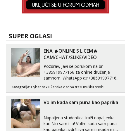
SUPER OGLASI
ENA 🔥ONLINE S LICEM🔥
CAM/CHAT/SLIKE/VIDEO
Pozdrav, Javi se porukom na br.
+385919977166 za online druženje
samnom. WhatsApp 👉+385919977166
Telegram 👉@enafriedrichkis Radim
Kategorija:
Cyber sex
Ženska osoba traži mušku osobu
videopozive s licem, solo i s partnerom,
kolegicama (Tina&Natali), razne
kombinacije halteri, haljine, štikle,
Volim kada sam puna kao paprika
samostojeće itd. Nudim svakakva videa
seksa, puš...
Napaljena studentica traži napaljenka
kao što sam i ja! Volim kada sam puna
kao paprika, izdržljiva sam i nikada mi