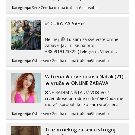
nije dosta seksa. Volim grubi seks i više
Kategorija:
Sex
Ženska osoba traži mušku osobu
puta dnevno bilo kad i bilo gdje zato se
javi što prije da me isprobaš Klikni na
link ispod i nadji me tamo, cekam te!
✅ CURA ZA SVE ✅
Hej hej. 🤭 Tu sam za sve vrste online
zabave. Javi mi se na broj
+385919123322 (Telegram, Viber ili
Whatsapp). 🤙 NE javljaj se na uzivo.
Kategorija:
Cyber sex
Ženska osoba traži mušku osobu
Hvala.
Vatrena ‎️‍🔥 crvenokosa Natali (21)
‎️‍🔥 vruča‎ ️‍🔥 ONLINE ZABAVA
❌NE RADIM NIŠTA UŽIVO❌ Voliš
crvenokose prirodne curke? ❤️ Onda me
moraš isprobati koliko sam vruča.‎ ️‍🔥
MLADA vražica koja ima 100%
Kategorija:
Cyber sex
Ženska osoba traži mušku osobu
prorodne grudi, 💦 Misli su mi uvijek
prljave i u svemu vidim samo užitak. 💦
U mojoj raznolikoj ponudi možeš
Trazim nekog za sex u strogoj
pranaći nešto po svojoj mjeri. Sexi videa