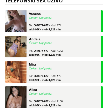
TELEFONSKI SEX UŽIVO
tel:0,93€ - mob:1,12€ min
Vanesa
Čekam tvoj poziv!
Tel:
064/677-677
- Kod: #74
tel:0,93€ - mob:1,12€ min
Anđela
Čekam tvoj poziv!
Tel:
064/677-677
- Kod: #142
tel:0,93€ - mob:1,12€ min
Mira
Čekam tvoj poziv!
Tel:
064/677-677
- Kod: #72
tel:0,93€ - mob:1,12€ min
Alisa
Čekam tvoj poziv!
Tel:
064/677-677
- Kod: #106
tel:0,93€ - mob:1,12€ min