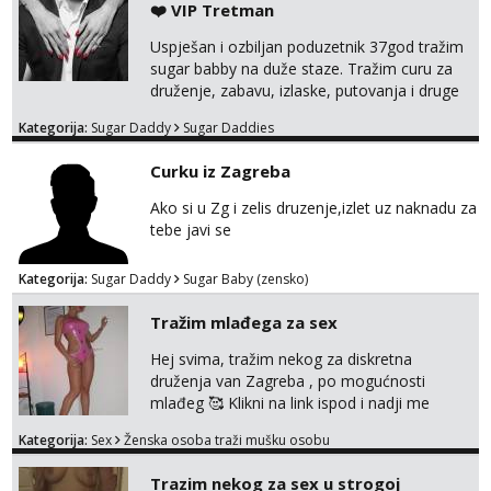
❤️ VIP Tretman
Uspješan i ozbiljan poduzetnik 37god tražim
sugar babby na duže staze. Tražim curu za
druženje, zabavu, izlaske, putovanja i druge
lijepe stvari na obostranu korist. Ako si
Kategorija:
Sugar Daddy
Sugar Daddies
otvorena, komunikativna, zgodna i atraktivna
javi se na moj email:
Curku iz Zagreba
markodalic37@gmail.com
Ako si u Zg i zelis druzenje,izlet uz naknadu za
tebe javi se
Kategorija:
Sugar Daddy
Sugar Baby (zensko)
Tražim mlađega za sex
Hej svima, tražim nekog za diskretna
druženja van Zagreba , po mogućnosti
mlađeg 🥰 Klikni na link ispod i nadji me
tamo, cekam te!
Kategorija:
Sex
Ženska osoba traži mušku osobu
Trazim nekog za sex u strogoj