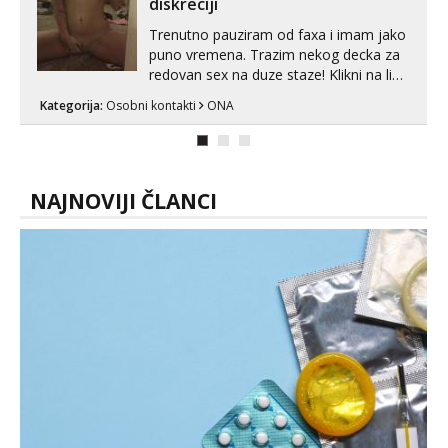
diskreciji
s kolegica...
Trenutno pauziram od faxa i imam jako
puno vremena. Trazim nekog decka za
redovan sex na duze staze! Klikni na link
ispod i nadji me tamo, cekam te!
Kategorija:
Osobni kontakti
ONA
NAJNOVIJI ČLANCI