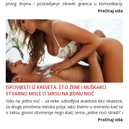
prvog dojma i postavljanje zdravih granica u komunikaciji.
Važno je izbjeći prebrzo otkrivanje osobnih ili intimnih
Pročitaj više
informacija, jer nepoznata osoba još nije zaslužila to
povjerenje. Takođe...
ISPOVIJESTI IZ KREVETA: ŠTO ŽENE I MUŠKARCI
STVARNO MISLE O SEKSU NA JEDNU NOĆ
Seks na jednu noć – za neke uzbudljiva avantura bez obaveza,
za druge emotivna minska polja. Iako živimo u vremenu kad se
o seksu govori otvorenije nego ikad, tema „jedne noći strasti“ i
dalje izaziva burne rasprave. Što zapravo misle žene, a što
Pročitaj više
muškarci? Jesu...