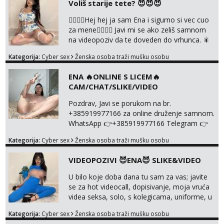
Voliš starije tete? 😈😈😈
❤️‍🔥❤️‍🔥Hej hej ja sam Ena i sigurno si vec cuo
za mene❤️‍🔥❤️‍🔥 Javi mi se ako zeliš samnom
na videopoziv da te doveden do vrhunca. 🎇
WhatsApp 👉+385919977166 Telegram 👉
Kategorija:
Cyber sex
Ženska osoba traži mušku osobu
@enafriedrichkis Radim samo ONLINE I
NISTA UŽIVO!!!
ENA 🔥ONLINE S LICEM🔥
CAM/CHAT/SLIKE/VIDEO
Pozdrav, Javi se porukom na br.
+385919977166 za online druženje samnom.
WhatsApp 👉+385919977166 Telegram 👉
@enafriedrichkis Radim videopozive s licem,
Kategorija:
Cyber sex
Ženska osoba traži mušku osobu
solo i s partnerom, kolegicama
(Tina&Natali), razne kombinacije halteri,
VIDEOPOZIVI 😈ENA😈 SLIKE&VIDEO
haljine, štikle, samostojeće itd. Nudim
svakakva videa seksa, pušenje, razne
U bilo koje doba dana tu sam za vas; javite
lokacije, suradnje s kolegicama, fetiši..
se za hot videocall, dopisivanje, moja vruća
Dopisivanje i slike također radim. NIŠTA UŽI...
videa seksa, solo, s kolegicama, uniforme, u
autu itd, te za gole slikice 💋 WhatsApp 👉
Kategorija:
Cyber sex
Ženska osoba traži mušku osobu
+385919977166 Telegram 👉