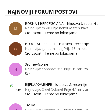
NAJNOVIJI FORUM POSTOVI
BOSNA I HERCEGOVINA - Iskustva & recenzije
Najnovija: mikiri
Prije nekoliko trenutaka
M
Cro Escort - Teme po lokacijama
BEOGRAD ESCORT - Iskustva i recenzije
Najnovija: gentlemanbg
Prije 18 minuta
G
Cro Escort - Teme po lokacijama
3some/4some
Najnovija: noname1911
Prije 31 minuta
N
Sex
RIJEKA/KVARNER - Iskustva & recenzije
Najnovija: Cruel Colonel
Prije 47 minuta
Cro Escort - Teme po lokacijama
Trojka
Najnovija: noname1911
Prije 52 minuta