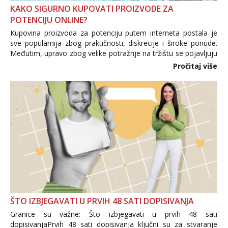
KAKO SIGURNO KUPOVATI PROIZVODE ZA
POTENCIJU ONLINE?
Kupovina proizvoda za potenciju putem interneta postala je
sve popularnija zbog praktičnosti, diskrecije i široke ponude.
Međutim, upravo zbog velike potražnje na tržištu se pojavljuju
i brojni krivotvoreni proizvodi, nepouzdane internetske
Pročitaj više
trgovine te proizvodi nepoznatog podrijetla. ...
ŠTO IZBJEGAVATI U PRVIH 48 SATI DOPISIVANJA
Granice su važne: Što izbjegavati u prvih 48 sati
dopisivanjaPrvih 48 sati dopisivanja ključni su za stvaranje