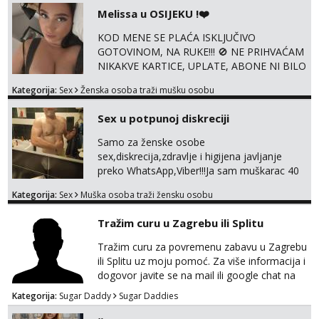
@enafriedrichkis ISKLJUČIVO ONLINE, NIŠTA
Melissa u OSIJEKU !❤️
UŽIVO
KOD MENE SE PLAĆA ISKLJUČIVO
GOTOVINOM, NA RUKE!!! 🚫 NE PRIHVAĆAM
NIKAKVE KARTICE, UPLATE, ABONE NI BILO
KAKVE DRUGE OBLIKE PLAĆANJA – 💵
Kategorija:
Sex
Ženska osoba traži mušku osobu
SAMO GOTOVINA!!! Moje fotografije su
100% moje, bez laži i igara. Nemam vremena
Sex u potpunoj diskreciji
za dopisivanja Za dogovor mi piši direktno na
WhatsApp – ako znaš što želiš, bit će ti
Samo za ženske osobe
nagrađeno.
sex,diskrecija,zdravlje i higijena javljanje
preko WhatsApp,Viber!!!Ja sam muškarac 40
god. 180cm 105kg!!!BDSM I razno razni fetiši
Kategorija:
Sex
Muška osoba traži žensku osobu
sve stvar dogovora otvoren za sve
opcije!!!Parovi isto dobro došli!!!
Tražim curu u Zagrebu ili Splitu
Tražim curu za povremenu zabavu u Zagrebu
ili Splitu uz moju pomoć. Za više informacija i
dogovor javite se na mail ili google chat na
oneofakind999111@gmail.com
Kategorija:
Sugar Daddy
Sugar Daddies