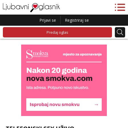
Prijavi se
Registriraj se
Predaj oglas
Alisa
Čekam tvoj poziv!
Tel:
064/677-677
- Kod: #106