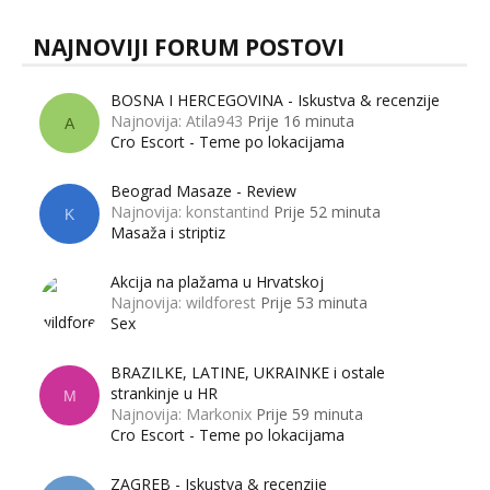
NAJNOVIJI FORUM POSTOVI
BOSNA I HERCEGOVINA - Iskustva & recenzije
Najnovija: Atila943
Prije 16 minuta
A
Cro Escort - Teme po lokacijama
Beograd Masaze - Review
Najnovija: konstantind
Prije 52 minuta
K
Masaža i striptiz
Akcija na plažama u Hrvatskoj
Najnovija: wildforest
Prije 53 minuta
Sex
BRAZILKE, LATINE, UKRAINKE i ostale
strankinje u HR
M
Najnovija: Markonix
Prije 59 minuta
Cro Escort - Teme po lokacijama
ZAGREB - Iskustva & recenzije