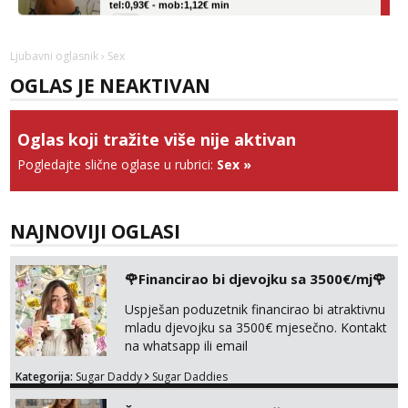
Obavijesti me kada se oslobodi
Vanesa
Ljubavni oglasnik
› Sex
Čekam tvoj poziv!
OGLAS JE NEAKTIVAN
Tel:
064/677-677
- Kod: #74
tel:0,93€ - mob:1,12€ min
Oglas koji tražite više nije aktivan
Ivančica
Čekam tvoj poziv!
Pogledajte slične oglase u rubrici:
Sex
»
Tel:
064/677-677
- Kod: #108
tel:0,93€ - mob:1,12€ min
NAJNOVIJI OGLASI
Anđela
Čekam tvoj poziv!
🌹Financirao bi djevojku sa 3500€/mj🌹
Tel:
064/677-677
- Kod: #142
tel:0,93€ - mob:1,12€ min
Uspješan poduzetnik financirao bi atraktivnu
mladu djevojku sa 3500€ mjesečno. Kontakt
na whatsapp ili email
Kategorija:
Sugar Daddy
Sugar Daddies