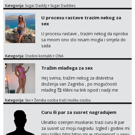
lijepe stvari na obostranu korist. Ako si
Kategorija:
Sugar Daddy
Sugar Daddies
otvorena, komunikativna, zgodna i atraktivna
javi se na moj email:
U procesu rastave trazim nekog za
markodalic37@gmail.com
sex
U procesu rastave , trazim nekog da isproba
sa mnom ono sto nisam mogla i smjela do
sada
Kategorija:
Osobni kontakti
ONA
Tražim mlađega za sex
Hej svima, tražim nekog za diskretna
druženja van Zagreba , po mogućnosti
mlađeg 🥰 Klikni na link ispod i nadji me
tamo, cekam te!
Kategorija:
Sex
Ženska osoba traži mušku osobu
Curu ili par za susret nagradujem
Ukratko ozenjen muskarac trazi curu ili par
za susret uz moju nagradu. Izgled i godine mi
nisu toliko bitni bitno mi je otvorenost u sexu