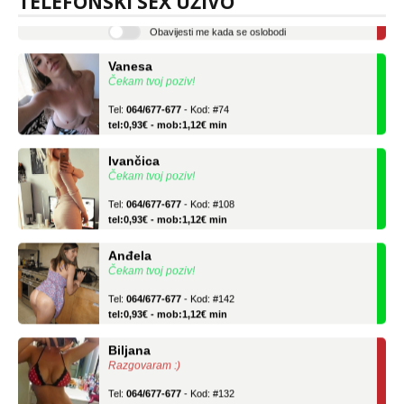
TELEFONSKI SEX UŽIVO
tel:0,93€ - mob:1,12€ min
Obavijesti me kada se oslobodi
Vanesa
Čekam tvoj poziv!
Tel:
064/677-677
- Kod: #74
tel:0,93€ - mob:1,12€ min
Ivančica
Čekam tvoj poziv!
Tel:
064/677-677
- Kod: #108
tel:0,93€ - mob:1,12€ min
Anđela
Čekam tvoj poziv!
Tel:
064/677-677
- Kod: #142
tel:0,93€ - mob:1,12€ min
Biljana
Razgovaram :)
Tel:
064/677-677
- Kod: #132
tel:0,93€ - mob:1,12€ min