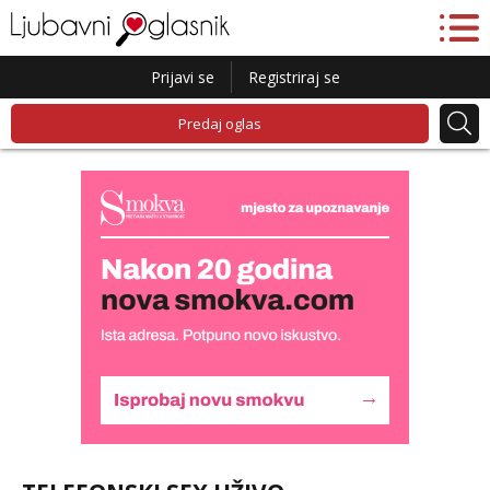
Prijavi se
Registriraj se
Predaj oglas
Biljana
Razgovaram :)
Tel:
064/677-677
- Kod: #132