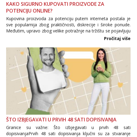
KAKO SIGURNO KUPOVATI PROIZVODE ZA
POTENCIJU ONLINE?
Kupovina proizvoda za potenciju putem interneta postala je
sve popularnija zbog praktičnosti, diskrecije i široke ponude.
Međutim, upravo zbog velike potražnje na tržištu se pojavljuju
i brojni krivotvoreni proizvodi, nepouzdane internetske
Pročitaj više
trgovine te proizvodi nepoznatog podrijetla. ...
ŠTO IZBJEGAVATI U PRVIH 48 SATI DOPISIVANJA
Granice su važne: Što izbjegavati u prvih 48 sati
dopisivanjaPrvih 48 sati dopisivanja ključni su za stvaranje