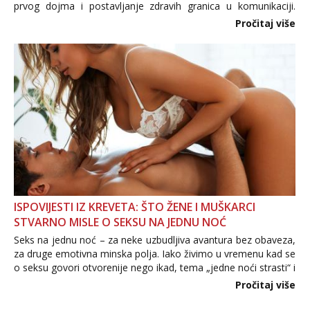
prvog dojma i postavljanje zdravih granica u komunikaciji.
Važno je izbjeći prebrzo otkrivanje osobnih ili intimnih
Pročitaj više
informacija, jer nepoznata osoba još nije zaslužila to
povjerenje. Takođe...
ISPOVIJESTI IZ KREVETA: ŠTO ŽENE I MUŠKARCI
STVARNO MISLE O SEKSU NA JEDNU NOĆ
Seks na jednu noć – za neke uzbudljiva avantura bez obaveza,
za druge emotivna minska polja. Iako živimo u vremenu kad se
o seksu govori otvorenije nego ikad, tema „jedne noći strasti“ i
dalje izaziva burne rasprave. Što zapravo misle žene, a što
Pročitaj više
muškarci? Jesu...