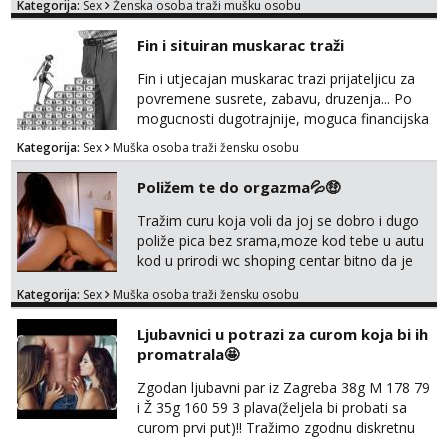
Kategorija:
Sex
Ženska osoba traži mušku osobu
na sexdater link i javi mi se tamo....
Fin i situiran muskarac traži
Fin i utjecajan muskarac trazi prijateljicu za
povremene susrete, zabavu, druzenja... Po
mogucnosti dugotrajnije, moguca financijska
potpora!
Kategorija:
Sex
Muška osoba traži žensku osobu
Poližem te do orgazma💦🤑
Tražim curu koja voli da joj se dobro i dugo
poliže pica bez srama,moze kod tebe u autu
kod u prirodi wc shoping centar bitno da je
uzbudljivo i da si full diskretna i napaljena💦
Kategorija:
Sex
Muška osoba traži žensku osobu
jer nisam solo. Zgodan sam i diskretan,sliku
šaljem na wapp telegram..178 78kg.,javi se
Ljubavnici u potrazi za curom koja bi ih
za brz dogovor Kontakt 0958759047
promatrala🤩
Zgodan ljubavni par iz Zagreba 38g M 178 79
i Ž 35g 160 59 3 plava(željela bi probati sa
curom prvi put)!! Tražimo zgodnu diskretnu
curu koja bi nas promatrala dok imamo