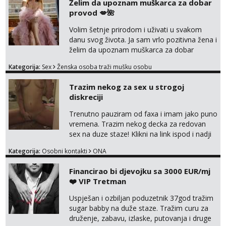
Želim da upoznam muškarca za dobar
provod 💋🌺
Volim šetnje prirodom i uživati u svakom
danu svog života. Ja sam vrlo pozitivna žena i
želim da upoznam muškarca za dobar
provod, naravno može i nešto više.💋🌺 Klikni
Kategorija:
Sex
Ženska osoba traži mušku osobu
na link ispod i nadji me tamo, cekam te!
Trazim nekog za sex u strogoj
diskreciji
Trenutno pauziram od faxa i imam jako puno
vremena. Trazim nekog decka za redovan
sex na duze staze! Klikni na link ispod i nadji
me tamo, cekam te!
Kategorija:
Osobni kontakti
ONA
Financirao bi djevojku sa 3000 EUR/mj
❤️ VIP Tretman
Uspješan i ozbiljan poduzetnik 37god tražim
sugar babby na duže staze. Tražim curu za
druženje, zabavu, izlaske, putovanja i druge