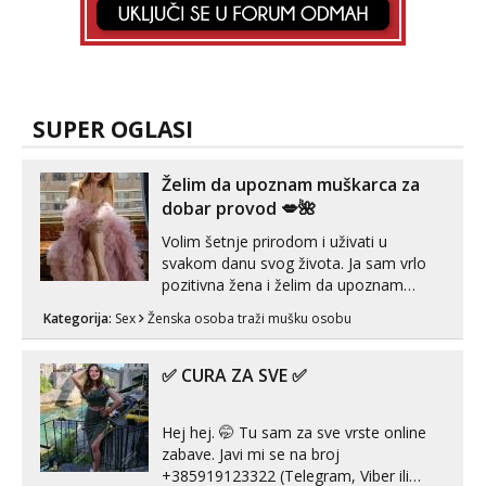
SUPER OGLASI
Želim da upoznam muškarca za
dobar provod 💋🌺
Volim šetnje prirodom i uživati u
svakom danu svog života. Ja sam vrlo
pozitivna žena i želim da upoznam
muškarca za dobar provod, naravno
Kategorija:
Sex
Ženska osoba traži mušku osobu
može i nešto više.💋🌺 Klikni na link
ispod i nadji me tamo, cekam te!
✅ CURA ZA SVE ✅
Hej hej. 🤭 Tu sam za sve vrste online
zabave. Javi mi se na broj
+385919123322 (Telegram, Viber ili