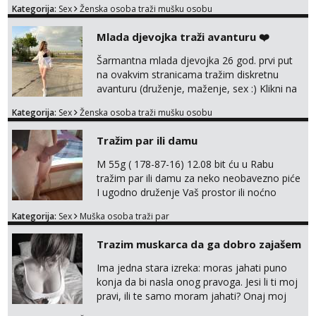
Kategorija:
Sex
Ženska osoba traži mušku osobu
trazim puno samo malo njeznosti i
razumjevanja. volim njezan seks i njezne
Mlada djevojka traži avanturu ❤️
poljupce po tijelu koji me jako
pale,obozavam kad muskarac preuzme
Šarmantna mlada djevojka 26 god. prvi put
kontrolu . javi se :) Klikni na link ispod i nadji
na ovakvim stranicama tražim diskretnu
me tamo, cekam te!
avanturu (druženje, maženje, sex :) Klikni na
link ispod i nadji me tamo, cekam te!
Kategorija:
Sex
Ženska osoba traži mušku osobu
Tražim par ili damu
M 55g ( 178-87-16) 12.08 bit ću u Rabu
tražim par ili damu za neko neobavezno piće
I ugodno druženje Vaš prostor ili noćno
kupanje na osamoj plaži Kontakt
Kategorija:
Sex
Muška osoba traži par
trata.vrh@gmail.com
Trazim muskarca da ga dobro zajašem
Ima jedna stara izreka: moras jahati puno
konja da bi nasla onog pravoga. Jesi li ti moj
pravi, ili te samo moram jahati? Onaj moj
bivsi je bio samo konj hahahahah Klikni niže