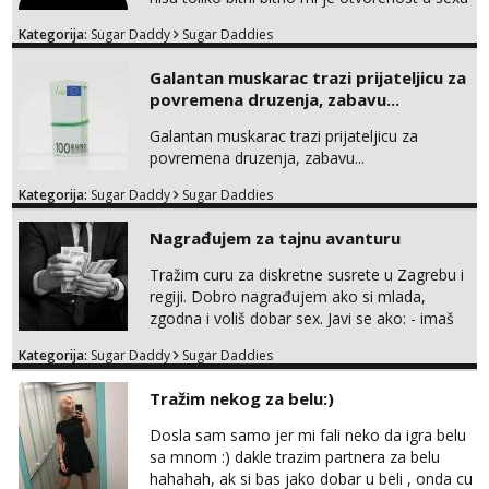
i bez previse tabooa . Molim ozbiljne da se
Kategorija:
Sugar Daddy
Sugar Daddies
jave na mail . Molim ako je moguce prvi mail
sa slikom ili opisom i otkud ste . Javite se
Galantan muskarac trazi prijateljicu za
necete pozalit
povremena druzenja, zabavu...
Galantan muskarac trazi prijateljicu za
povremena druzenja, zabavu...
Kategorija:
Sugar Daddy
Sugar Daddies
Nagrađujem za tajnu avanturu
Tražim curu za diskretne susrete u Zagrebu i
regiji. Dobro nagrađujem ako si mlada,
zgodna i voliš dobar sex. Javi se ako: - imaš
do 25 godina - imaš do 65 kg - imaš dugu
Kategorija:
Sugar Daddy
Sugar Daddies
kosu - se dobro ljubiš - si fleksibilna s
vremenom (jer ga nemam previše) i
Tražim nekog za belu:)
dostupna radnim danom (vikendi i noći su za
obitelj) - vodiš brigu o zdravlju i koristiš
Dosla sam samo jer mi fali neko da igra belu
zaštitu Ne javljajte se: - debele - frajeri i
sa mnom :) dakle trazim partnera za belu
paro...
hahahah, ak si bas jako dobar u beli , onda cu