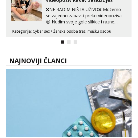
videopoziv kakav zaslužuješ
muskar...
❌NE RADIM NIŠTA UŽIVO❌ Možemo
se zajedno zabaviti preko videopoziva.
😉 Nudim svoje gole slikice i razne
videouradke. 🤩 Za online zabavu pošalji
Kategorija:
Cyber sex
Ženska osoba traži mušku osobu
poruku na Whatsapp, Telegram ili Viber.
😎 +385 91 912 3322 Za provjeru moje
autentičnosti možeš me vidjeti na
videopozivu. 😉 S vama sam vec 5 ...
NAJNOVIJI ČLANCI