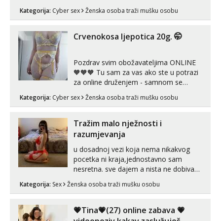
Whatsapp). 🤙 NE javljaj se na uzivo.
Kategorija:
Cyber sex
Ženska osoba traži mušku osobu
Hvala.
Crvenokosa ljepotica 20g. 🤭
Pozdrav svim obožavateljima ONLINE
🧡🧡🧡 Tu sam za vas ako ste u potrazi
za online druženjem - samnom se
možete zabaviti preko videopoziva, ili
Kategorija:
Cyber sex
Ženska osoba traži mušku osobu
ako vam nisam dovoljna radim i u paru i
trojci s kolegicama, svaka je drugačija
😉 Radim i vruća tipkanja uz slike i hot
Tražim malo nježnosti i
line pozive. Za vas sam pripremila ...
razumjevanja
u dosadnoj vezi koja nema nikakvog
pocetka ni kraja,jednostavno sam
nesretna. sve dajem a nista ne dobivam
za uzvrat.trazim muskarca koji ce
Kategorija:
Sex
Ženska osoba traži mušku osobu
zadovoljiti moje potrebe,ne trazim puno
samo malo njeznosti i razumjevanja.
volim njezan seks i njezne poljupce po
💗Tina💗(27) online zabava 💗
tijelu koji me jako pale,obozavam kad