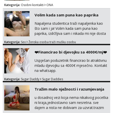
razmislit za dalje Klikni na link ispod i nadji me
Kategorija:
Osobni kontakti
ONA
tamo, cekam te!
Volim kada sam puna kao paprika
Napaljena studentica traži napaljenka kao
što sam i ja! Volim kada sam puna kao
paprika, izdržljiva sam i nikada mi nije dosta
seksa. Volim grubi seks i više puta dnevno
Kategorija:
Sex
Ženska osoba traži mušku osobu
bilo kad i bilo gdje zato se javi što prije da
me isprobaš Klikni na link ispod i nadji me
❤️Financirao bi djevojku sa 4000€/mj❤️
tamo, cekam te!
Uspješan poduzetnik financirao bi atraktivnu
mladu djevojku sa 4000€ mjesečno. Kontakt
na whatsapp.
Kategorija:
Sugar Daddy
Sugar Daddies
Tražim malo nježnosti i razumjevanja
u dosadnoj vezi koja nema nikakvog pocetka
ni kraja,jednostavno sam nesretna. sve
dajem a nista ne dobivam za uzvrat.trazim
muskarca koji ce zadovoljiti moje potrebe,ne