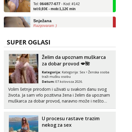
tel:0,93€ - mob:1,12€ min
Snježana
Razgovaram :)
Tel:
064/677-677
- Kod: #119
tel:0,93€ - mob:1,12€ min
SUPER OGLASI
Obavijesti me kada se oslobodi
Alisa
Želim da upoznam muškarca
Čekam tvoj poziv!
za dobar provod 💋🌺
Tel:
064/677-677
- Kod: #106
tel:0,93€ - mob:1,12€ min
Kategorija:
Kategorija:
Sex
Ženska osoba
traži mušku osobu
Datum:
07.kolovoza 2026.
Vanesa
Čekam tvoj poziv!
Volim šetnje prirodom i uživati u svakom danu svog
života. Ja sam vrlo pozitivna žena i želim da upoznam
Tel:
064/677-677
- Kod: #74
muškarca za dobar provod, naravno može i nešto
tel:0,93€ - mob:1,12€ min
više.💋🌺 Klikni na link ispod i nadji me tamo, cekam
te!
Lili
U procesu rastave trazim
Čekam tvoj poziv!
nekog za sex
Tel:
064/677-677
- Kod: #128