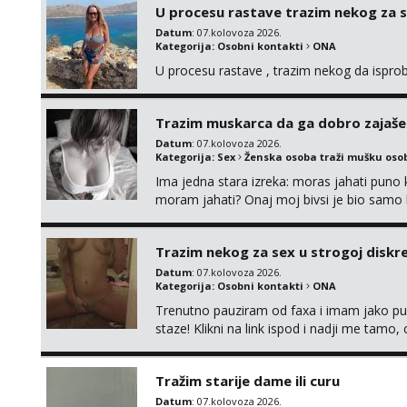
U procesu rastave trazim nekog za 
Datum
: 07.kolovoza 2026.
Kategorija:
Osobni kontakti
ONA
U procesu rastave , trazim nekog da ispr
Trazim muskarca da ga dobro zajaš
Datum
: 07.kolovoza 2026.
Kategorija:
Sex
Ženska osoba traži mušku oso
Ima jedna stara izreka: moras jahati puno ko
moram jahati? Onaj moj bivsi je bio samo ko
Trazim nekog za sex u strogoj diskrec
Datum
: 07.kolovoza 2026.
Kategorija:
Osobni kontakti
ONA
Trenutno pauziram od faxa i imam jako p
staze! Klikni na link ispod i nadji me tamo,
Tražim starije dame ili curu
Datum
: 07.kolovoza 2026.