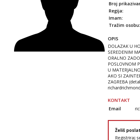
Broj prikaziva
Regija:
Imam:
Tražim osobu
OPIS
DOLAZAK U HO
SEREDENIM MAKE
ORALNO ZADOV
POSLOVNOM PU
U MATERJALNO
AKO SI ZAINTE
ZAGREBA (detal
richardrichmon
KONTAKT
Email
ri
Želiš posla
Registriraj s