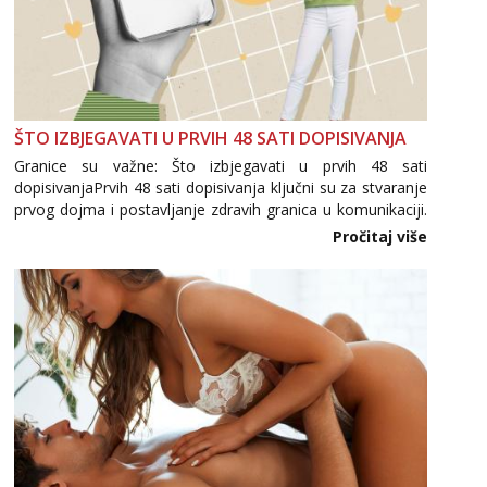
ŠTO IZBJEGAVATI U PRVIH 48 SATI DOPISIVANJA
Granice su važne: Što izbjegavati u prvih 48 sati
dopisivanjaPrvih 48 sati dopisivanja ključni su za stvaranje
prvog dojma i postavljanje zdravih granica u komunikaciji.
Važno je izbjeći prebrzo otkrivanje osobnih ili intimnih
Pročitaj više
informacija, jer nepoznata osoba još nije zaslužila to
povjerenje. Takođe...