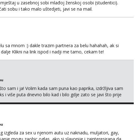
ještaj u zasebnoj sobi mlađoj ženskoj osobi (studentici).
ćati sobu i tako malo uštedjeti, javi se na mail.
lu sa mnom :) dakle trazim partnera za belu hahahah, ak si
 dalje Klikni na link ispod i nadji me tamo, cekam te!
bu
što sam i ja! Volim kada sam puna kao paprika, izdržljiva sam
s i više puta dnevno bilo kad i bilo gdje zato se javi što prije
 me tamo, cekam te!
bu
og izgleda za sex u njenom autu uz naknadu, muljatori, gay,
pisanje mogu zaobic oglas, ako si slavonije i zainteresirana da