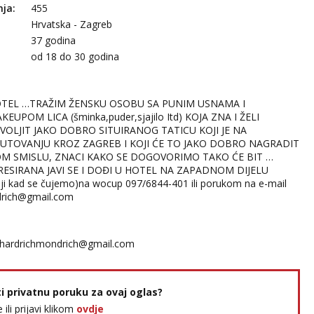
nja:
455
Hrvatska - Zagreb
37 godina
:
od 18 do 30 godina
TEL …TRAŽIM ŽENSKU OSOBU SA PUNIM USNAMA I
UPOM LICA (šminka,puder,sjajilo Itd) KOJA ZNA I ŽELI
OLJIT JAKO DOBRO SITUIRANOG TATICU KOJI JE NA
TOVANJU KROZ ZAGREB I KOJI ĆE TO JAKO DOBRO NAGRADIT
M SMISLU, ZNACI KAKO SE DOGOVORIMO TAKO ĆE BIT …
RESIRANA JAVI SE I DOĐI U HOTEL NA ZAPADNOM DIJELU
ji kad se čujemo)na wocup 097/6844-401 ili porukom na e-mail
drich@gmail.com
chardrichmondrich@gmail.com
ti privatnu poruku za ovaj oglas?
e ili prijavi klikom
ovdje