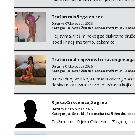
spola. mauli772@proton.me
Tražim mlađega za sex
Datum
: 07.kolovoza 2026.
Kategorija:
Sex
Ženska osoba traži mušku oso
Hej svima, tražim nekog za diskretna druž
ispod i nadji me tamo, cekam te!
Tražim malo nježnosti i razumjevanja
Datum
: 07.kolovoza 2026.
Kategorija:
Sex
Ženska osoba traži mušku oso
u dosadnoj vezi koja nema nikakvog pocetk
dobivam za uzvrat.trazim muskarca koji c
njeznosti i razumjevanja. volim njezan sek
muskarac preuzme kontrolu . javi se :) Klik
Rijeka,Crikvenica,Zagreb
Datum
: 07.kolovoza 2026.
Kategorija:
Sex
Muška osoba traži žensku oso
Tražim curu, Rijeka,Crikvenica, Zagreb, d