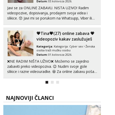
Datum:
03.kolovoza 2026.
Javi se za ONLINE ZABAVU. NISTA UZIVO! Radim
videopozive, dopisivanja, prodajem svoja videa i
slikice. 😚 Javi mi se porukom na Whatsupp, Viber ili
Telegram. +385 91 723 0045
💗Tina💗(27) online zabava 💗
videopoziv kakav zaslužuješ
Kategorija:
Kategorija:
Cyber sex
Ženska
osoba traži mušku osobu
Datum:
01.kolovoza 2026.
❌NE RADIM NIŠTA UŽIVO❌ Možemo se zajedno
zabaviti preko videopoziva. 😉 Nudim svoje gole
slikice i razne videouradke. 🤩 Za online zabavu pošalji
poruku na Whatsapp, Telegram ili Viber. 😎 +385 91
912 3322 Za provjeru moje autentičnosti možeš me
vidjeti na videopozivu. 😉 S vama sam vec 5 ...
NAJNOVIJI ČLANCI