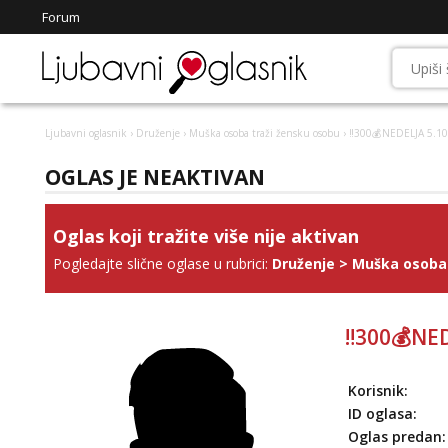
Forum
Ljubavni oglasnik
›
Druženje
›
Muška osoba traži žensku osobu
› ‼️300💰NEDELJA 5.1
OGLAS JE NEAKTIVAN
Oglas koji tražite više nije aktivan
Pogledajte slične oglase u rubrici:
Druženje
>
Muška osoba 
‼️300💰NE
Korisnik:
ID oglasa:
Oglas predan: