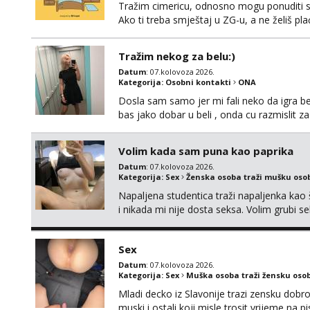
Tražim cimericu, odnosno mogu ponuditi sm
Ako ti treba smještaj u ZG-u, a ne želiš pla
Tražim nekog za belu:)
Datum
: 07.kolovoza 2026.
Kategorija:
Osobni kontakti
ONA
Dosla sam samo jer mi fali neko da igra be
bas jako dobar u beli , onda cu razmislit za
Volim kada sam puna kao paprika
Datum
: 07.kolovoza 2026.
Kategorija:
Sex
Ženska osoba traži mušku oso
Napaljena studentica traži napaljenka kao 
i nikada mi nije dosta seksa. Volim grubi sek
da me isprobaš Klikni na link ispod i nadji
Sex
Datum
: 07.kolovoza 2026.
Kategorija:
Sex
Muška osoba traži žensku oso
Mladi decko iz Slavonije trazi zensku dobr
muski i ostali koji misle trosit vrijeme na 