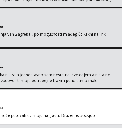
bu
enja van Zagreba , po mogućnosti mlađeg 🥰 Klikni na link
bu
a ni kraja,jednostavno sam nesretna. sve dajem a nista ne
e zadovoljiti moje potrebe,ne trazim puno samo malo
s i njezne poljupce po tijelu koji me jako pale,obozavam kad
ni na link ispod i nadji me tamo, cekam te!
bu
a može putovati uz moju nagradu, Druženje, sockjob.