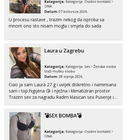
tel:0,93€ - mob:1,12€ min
Kategorija:
Kategorija:
Osobni kontakti
ONA
Datum:
07.kolovoza 2026.
Anđela
Čekam tvoj poziv!
U procesu rastave , trazim nekog da isproba sa
mnom ono sto nisam mogla i smjela do sada
Tel:
064/677-677
- Kod: #142
tel:0,93€ - mob:1,12€ min
Laura u Zagrebu
Kategorija:
Kategorija:
Sex
Ženska osoba
traži mušku osobu
Datum:
28.srpnja 2026.
Ciao ja sam Laura 27 g i uvijek diskretno i namirisana
sam i top higijena 😘 i nježna i klimatiziran prostor
Trazim sex za nagradu Radim klasican sex Pusenje i
gutanje sperme Erotsko rublje imam uvijek Lizati me
mozes i ljubiti po tijelu Iskljucivo neradim analni !!! I
💣SEX BOMBA💣
neljubim se Wha...
Kategorija:
Kategorija:
Osobni kontakti
ONA