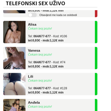
TELEFONSKI SEX UŽIVO
Tel:
064/677-677
- Kod: #119
tel:0,93€ - mob:1,12€ min
Obavijesti me kada se oslobodi
Alisa
Čekam tvoj poziv!
Tel:
064/677-677
- Kod: #106
tel:0,93€ - mob:1,12€ min
Vanesa
Čekam tvoj poziv!
Tel:
064/677-677
- Kod: #74
tel:0,93€ - mob:1,12€ min
Lili
Čekam tvoj poziv!
Tel:
064/677-677
- Kod: #128
tel:0,93€ - mob:1,12€ min
Anđela
Čekam tvoj poziv!
Tel:
064/677-677
- Kod: #142