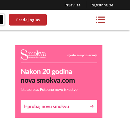
Prijavi se
Registriraj se
Predaj oglas
Snježana
Razgovaram :)