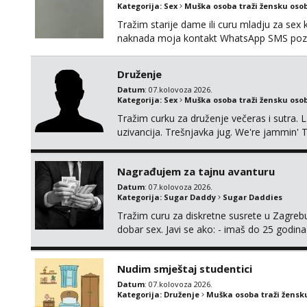
Kategorija:
Sex
Muška osoba traži žensku oso
Tražim starije dame ili curu mladju za sex
naknada moja kontakt WhatsApp SMS poziv
Druženje
Datum
: 07.kolovoza 2026.
Kategorija:
Sex
Muška osoba traži žensku oso
Tražim curku za druženje večeras i sutra. 
uzivancija. Trešnjavka jug. We're jammin' 
And I hope this jam is gonna last
Nagrađujem za tajnu avanturu
Datum
: 07.kolovoza 2026.
Kategorija:
Sugar Daddy
Sugar Daddies
Tražim curu za diskretne susrete u Zagrebu
dobar sex. Javi se ako: - imaš do 25 godina
fleksibilna s vremenom (jer ga nemam previ
vodiš brigu o zdravlju i koristiš zaštitu Ne jav
Nudim smještaj studentici
Datum
: 07.kolovoza 2026.
Kategorija:
Druženje
Muška osoba traži žensk