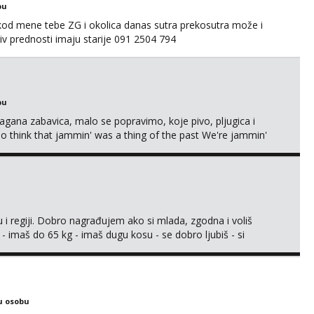
bu
 kod mene tebe ZG i okolica danas sutra prekosutra može i
 prednosti imaju starije 091 2504 794
bu
Lagana zabavica, malo se popravimo, koje pivo, pljugica i
To think that jammin' was a thing of the past We're jammin'
 i regiji. Dobro nagrađujem ako si mlada, zgodna i voliš
 - imaš do 65 kg - imaš dugu kosu - se dobro ljubiš - si
še) i dostupna radnim danom (vikendi i noći su za obitelj) -
ljajte se: - debele - frajeri i paro...
u osobu