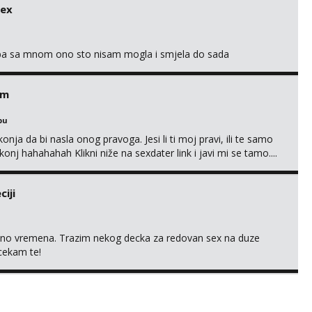
sex
oba sa mnom ono sto nisam mogla i smjela do sada
em
bu
nja da bi nasla onog pravoga. Jesi li ti moj pravi, ili te samo
nj hahahahah Klikni niže na sexdater link i javi mi se tamo....
iji
uno vremena. Trazim nekog decka za redovan sex na duze
 cekam te!