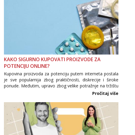
KAKO SIGURNO KUPOVATI PROIZVODE ZA
POTENCIJU ONLINE?
Kupovina proizvoda za potenciju putem interneta postala
je sve popularnija zbog praktičnosti, diskrecije i široke
ponude. Međutim, upravo zbog velike potražnje na tržištu
se pojavljuju i brojni krivotvoreni proizvodi, nepouzdane
Pročitaj više
internetske trgovine te proizvodi nepoznatog podrijetla. ...