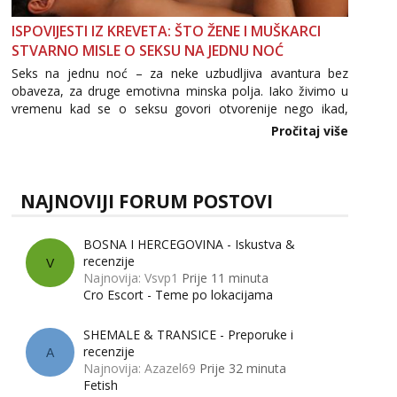
ISPOVIJESTI IZ KREVETA: ŠTO ŽENE I MUŠKARCI
STVARNO MISLE O SEKSU NA JEDNU NOĆ
Seks na jednu noć – za neke uzbudljiva avantura bez
obaveza, za druge emotivna minska polja. Iako živimo u
vremenu kad se o seksu govori otvorenije nego ikad,
tema „jedne noći strasti“ i dalje izaziva burne rasprave. Što
Pročitaj više
zapravo misle žene, a što muškarci? Jesu...
NAJNOVIJI FORUM POSTOVI
BOSNA I HERCEGOVINA - Iskustva &
recenzije
V
Najnovija: Vsvp1
Prije 11 minuta
Cro Escort - Teme po lokacijama
SHEMALE & TRANSICE - Preporuke i
recenzije
A
Najnovija: Azazel69
Prije 32 minuta
Fetish