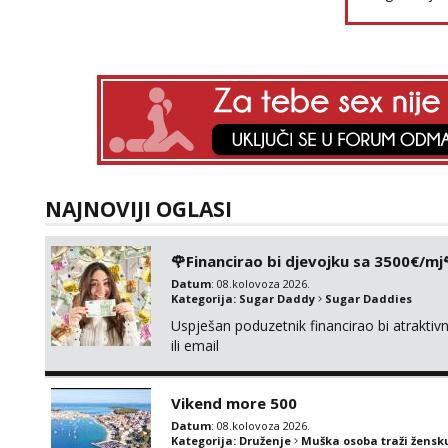
NAJNOVIJI OGLASI
🌹Financirao bi djevojku sa 3500€/mj
Datum
: 08.kolovoza 2026.
Kategorija:
Sugar Daddy
Sugar Daddies
Uspješan poduzetnik financirao bi atrakt
ili email
Vikend more 500
Datum
: 08.kolovoza 2026.
Kategorija:
Druženje
Muška osoba traži žensk