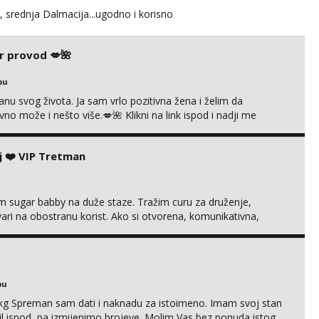
, srednja Dalmacija...ugodno i korisno
r provod 💋🌺
bu
nu svog života. Ja sam vrlo pozitivna žena i želim da
 može i nešto više.💋🌺 Klikni na link ispod i nadji me
j ❤️ VIP Tretman
im sugar babby na duže staze. Tražim curu za druženje,
tvari na obostranu korist. Ako si otvorena, komunikativna,
 markodalic37@gmail.com
bu
87kg Spreman sam dati i naknadu za istoimeno. Imam svoj stan
mail ispod, pa izmijenimo brojeve. Molim Vas bez ponuda istog