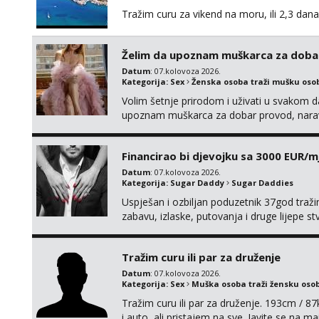
Tražim curu za vikend na moru, ili 2,3 dana
Želim da upoznam muškarca za doba
Datum
: 07.kolovoza 2026.
Kategorija:
Sex
Ženska osoba traži mušku oso
Volim šetnje prirodom i uživati u svakom da
upoznam muškarca za dobar provod, naravno
tamo, cekam te!
Financirao bi djevojku sa 3000 EUR/m
Datum
: 07.kolovoza 2026.
Kategorija:
Sugar Daddy
Sugar Daddies
Uspješan i ozbiljan poduzetnik 37god traž
zabavu, izlaske, putovanja i druge lijepe s
zgodna i atraktivna javi se na moj email:
Tražim curu ili par za druženje
Datum
: 07.kolovoza 2026.
Kategorija:
Sex
Muška osoba traži žensku oso
Tražim curu ili par za druženje. 193cm / 
i auto, ali pristajem na sve. Javite se na 