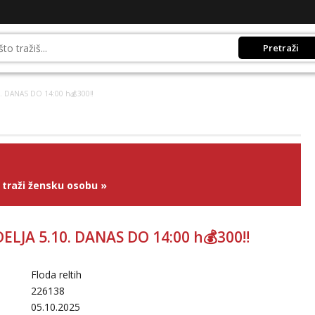
Pretraži
0. DANAS DO 14:00 h💰300‼️
traži žensku osobu
»
DELJA 5.10. DANAS DO 14:00 h💰300‼️
Floda reltih
226138
05.10.2025