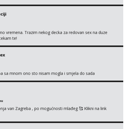
iji
uno vremena. Trazim nekog decka za redovan sex na duze
 cekam te!
sex
oba sa mnom ono sto nisam mogla i smjela do sada
bu
enja van Zagreba , po mogućnosti mlađeg 🥰 Klikni na link