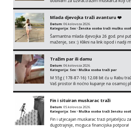
dobivam za uzvrat.trazim muskarca koji c
njeznosti i razumjevanja. volim njezan sek
muskarac preuzme kontrolu . javi se :) Klik
Mlada djevojka traži avanturu ❤️
Datum
: 06.kolovoza 2026.
Kategorija:
Sex
Ženska osoba traži mušku oso
Šarmantna mlada djevojka 26 god. prvi put
maženje, sex :) Klikni na link ispod i nadji
Tražim par ili damu
Datum
: 06.kolovoza 2026.
Kategorija:
Sex
Muška osoba traži par
M 55g ( 178-87-16) 12.08 bit ću u Rabu tr
Vaš prostor ili noćno kupanje na osamoj p
Fin i situiran muskarac traži
Datum
: 05.kolovoza 2026.
Kategorija:
Sex
Muška osoba traži žensku oso
Fin i utjecajan muskarac trazi prijateljic
dugotrajnije, moguca financijska potpora!