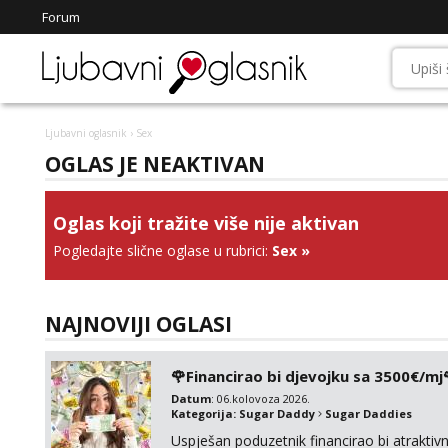
Forum
Ljubavni oglasnik
› Sex
OGLAS JE NEAKTIVAN
Oglas koji tražite više nije aktivan
Pogledajte slične oglase u rubrici:
Sex
»
NAJNOVIJI OGLASI
🌹Financirao bi djevojku sa 3500€/mj
Datum
: 06.kolovoza 2026.
Kategorija:
Sugar Daddy
Sugar Daddies
Uspješan poduzetnik financirao bi atrakt