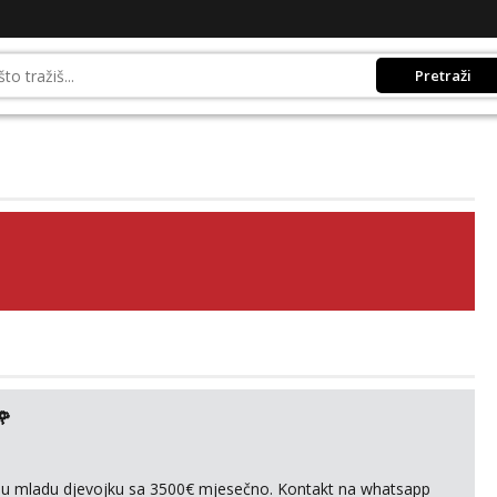
Pretraži
🌹
ivnu mladu djevojku sa 3500€ mjesečno. Kontakt na whatsapp