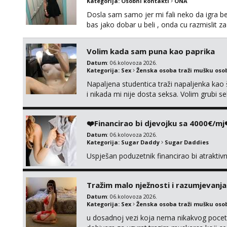
Kategorija:
Osobni kontakti
ONA
Dosla sam samo jer mi fali neko da igra be
bas jako dobar u beli , onda cu razmislit za
Volim kada sam puna kao paprika
Datum
: 06.kolovoza 2026.
Kategorija:
Sex
Ženska osoba traži mušku oso
Napaljena studentica traži napaljenka kao 
i nikada mi nije dosta seksa. Volim grubi sek
da me isprobaš Klikni na link ispod i nadji
❤️Financirao bi djevojku sa 4000€/mj
Datum
: 06.kolovoza 2026.
Kategorija:
Sugar Daddy
Sugar Daddies
Uspješan poduzetnik financirao bi atrakti
Tražim malo nježnosti i razumjevanja
Datum
: 06.kolovoza 2026.
Kategorija:
Sex
Ženska osoba traži mušku oso
u dosadnoj vezi koja nema nikakvog pocetk