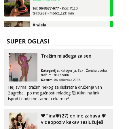
Tel:
064/677-677
- Kod: #110
tel:0,93€ - mob:1,12€ min
Anđela
Čekam tvoj poziv!
Tel:
064/677-677
- Kod: #142
tel:0,93€ - mob:1,12€ min
SUPER OGLASI
Daria
Tražim mlađega za sex
Razgovaram :)
Tel:
064/677-677
- Kod: #75
tel:0,93€ - mob:1,12€ min
Kategorija:
Kategorija:
Sex
Ženska osoba
Obavijesti me kada se oslobodi
traži mušku osobu
Datum:
06.kolovoza 2026.
Biljana
Hej svima, tražim nekog za diskretna druženja van
Čekam tvoj poziv!
Zagreba , po mogućnosti mlađeg 🥰 Klikni na link
ispod i nadji me tamo, cekam te!
Tel:
064/677-677
- Kod: #132
tel:0,93€ - mob:1,12€ min
💗Tina💗(27) online zabava 💗
Vanesa
Čekam tvoj poziv!
videopoziv kakav zaslužuješ