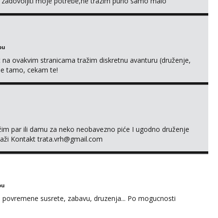
e zadovoljiti moje potrebe,ne trazim puno samo malo
s i njezne poljupce po tijelu koji me jako pale,obozavam kad
ni na link ispod i nadji me tamo, cekam te!
bu
 na ovakvim stranicama tražim diskretnu avanturu (druženje,
 me tamo, cekam te!
ažim par ili damu za neko neobavezno piće I ugodno druženje
laži Kontakt trata.vrh@gmail.com
bu
u za povremene susrete, zabavu, druzenja... Po mogucnosti