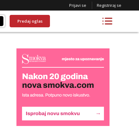
Prijavi se
Registriraj se
Predaj oglas
Daria
Razgovaram :)