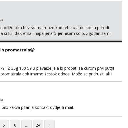
bu
go poliže pica bez srama,moze kod tebe u autu kod u prirodi
a si full diskretna i napaljena💦 jer nisam solo. Zgodan sam i
178 78kg.,javi se za brz dogovor Kontakt 0958759047
i ih promatrala🤩
 i Ž 35g 160 59 3 plava(željela bi probati sa curom prvi put)!!
 promatrala dok imamo žestok odnos. Može se pridruziti ali i
imno bez upoznavanja puno.Sliku mozemo razmjeniti,ali
5.8 poslije tog mozemo se druziti,javi se na mail il...
bu
ilo kakva pitanja kontakt ovdje ili mail.
5
6
...
24
»