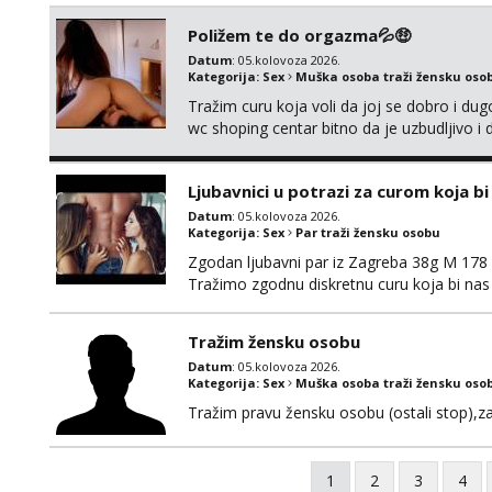
Poližem te do orgazma💦🤑
Datum
: 05.kolovoza 2026.
Kategorija:
Sex
Muška osoba traži žensku oso
Tražim curu koja voli da joj se dobro i du
wc shoping centar bitno da je uzbudljivo i d
diskretan,sliku šaljem na wapp telegram..
Ljubavnici u potrazi za curom koja b
Datum
: 05.kolovoza 2026.
Kategorija:
Sex
Par traži žensku osobu
Zgodan ljubavni par iz Zagreba 38g M 178 79
Tražimo zgodnu diskretnu curu koja bi nas
ne mora.Bitno da uzivamo diskretno anon
najbolje uzivo se upoznati. Na goo smo do 1
Tražim žensku osobu
Datum
: 05.kolovoza 2026.
Kategorija:
Sex
Muška osoba traži žensku oso
Tražim pravu žensku osobu (ostali stop),za b
1
2
3
4