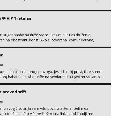
j ❤️ VIP Tretman
im sugar babby na duže staze. Tražim curu za druženje,
tvari na obostranu korist. Ako si otvorena, komunikativna,
 markodalic37@gmail.com
em
bu
nja da bi nasla onog pravoga. Jesi li ti moj pravi, ili te samo
nj hahahahah Klikni niže na sexdater link i javi mi se tamo....
r provod 💋🌺
bu
nu svog života. Ja sam vrlo pozitivna žena i želim da
 može i nešto više.💋🌺 Klikni na link ispod i nadji me