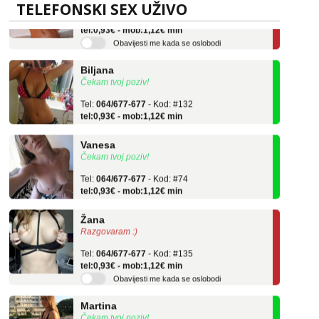
TELEFONSKI SEX UŽIVO
Tel:
064/677-677
- Kod: #75
tel:0,93€ - mob:1,12€ min
Obavijesti me kada se oslobodi
Biljana
Čekam tvoj poziv!
Tel:
064/677-677
- Kod: #132
tel:0,93€ - mob:1,12€ min
Vanesa
Čekam tvoj poziv!
Tel:
064/677-677
- Kod: #74
tel:0,93€ - mob:1,12€ min
Žana
Razgovaram :)
Tel:
064/677-677
- Kod: #135
tel:0,93€ - mob:1,12€ min
Obavijesti me kada se oslobodi
Martina
Čekam tvoj poziv!