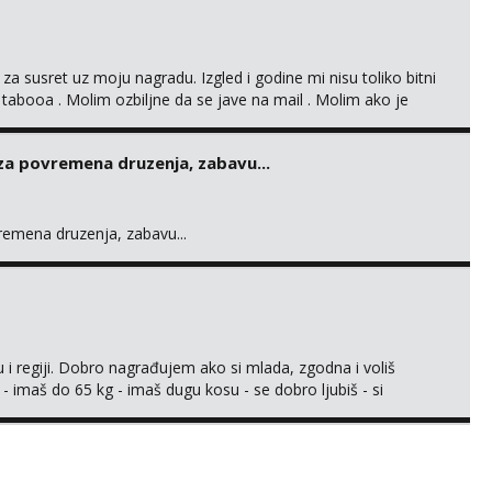
 za susret uz moju nagradu. Izgled i godine mi nisu toliko bitni
 tabooa . Molim ozbiljne da se jave na mail . Molim ako je
d ste . Javite se necete pozalit
 za povremena druzenja, zabavu...
vremena druzenja, zabavu...
 i regiji. Dobro nagrađujem ako si mlada, zgodna i voliš
 - imaš do 65 kg - imaš dugu kosu - se dobro ljubiš - si
še) i dostupna radnim danom (vikendi i noći su za obitelj) -
ljajte se: - debele - frajeri i paro...