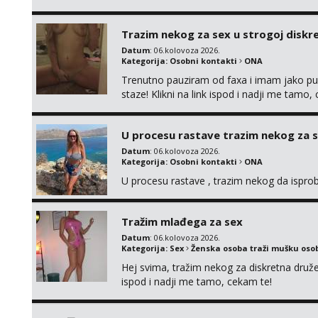
tamo, cekam te!
Trazim nekog za sex u strogoj diskrec
Datum
: 06.kolovoza 2026.
Kategorija:
Osobni kontakti
ONA
Trenutno pauziram od faxa i imam jako p
staze! Klikni na link ispod i nadji me tamo,
U procesu rastave trazim nekog za 
Datum
: 06.kolovoza 2026.
Kategorija:
Osobni kontakti
ONA
U procesu rastave , trazim nekog da ispr
Tražim mlađega za sex
Datum
: 06.kolovoza 2026.
Kategorija:
Sex
Ženska osoba traži mušku oso
Hej svima, tražim nekog za diskretna druž
ispod i nadji me tamo, cekam te!