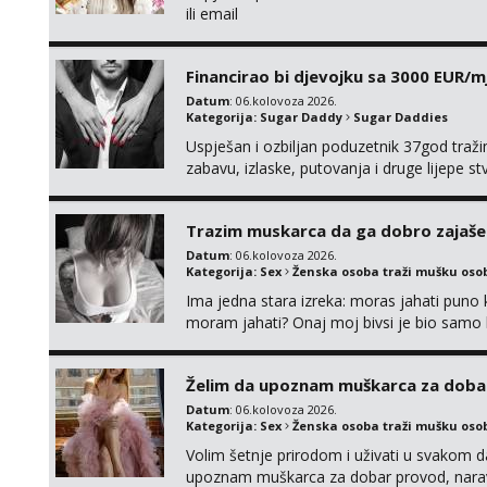
ili email
Financirao bi djevojku sa 3000 EUR/m
Datum
: 06.kolovoza 2026.
Kategorija:
Sugar Daddy
Sugar Daddies
Uspješan i ozbiljan poduzetnik 37god traž
zabavu, izlaske, putovanja i druge lijepe s
zgodna i atraktivna javi se na moj email:
Trazim muskarca da ga dobro zajaš
Datum
: 06.kolovoza 2026.
Kategorija:
Sex
Ženska osoba traži mušku oso
Ima jedna stara izreka: moras jahati puno ko
moram jahati? Onaj moj bivsi je bio samo ko
Želim da upoznam muškarca za doba
Datum
: 06.kolovoza 2026.
Kategorija:
Sex
Ženska osoba traži mušku oso
Volim šetnje prirodom i uživati u svakom da
upoznam muškarca za dobar provod, naravno