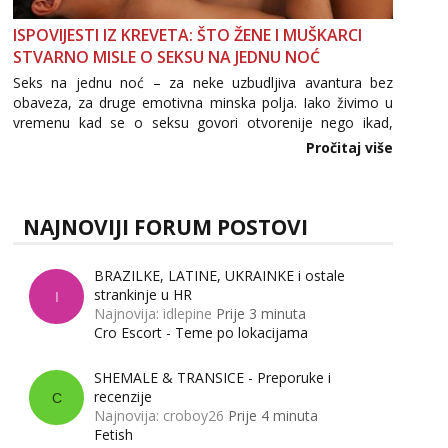
ISPOVIJESTI IZ KREVETA: ŠTO ŽENE I MUŠKARCI
STVARNO MISLE O SEKSU NA JEDNU NOĆ
Seks na jednu noć – za neke uzbudljiva avantura bez
obaveza, za druge emotivna minska polja. Iako živimo u
vremenu kad se o seksu govori otvorenije nego ikad,
tema „jedne noći strasti“ i dalje izaziva burne rasprave. Što
Pročitaj više
zapravo misle žene, a što muškarci? Jesu...
NAJNOVIJI FORUM POSTOVI
BRAZILKE, LATINE, UKRAINKE i ostale
strankinje u HR
I
Najnovija: idlepine
Prije 3 minuta
Cro Escort - Teme po lokacijama
SHEMALE & TRANSICE - Preporuke i
recenzije
C
Najnovija: croboy26
Prije 4 minuta
Fetish