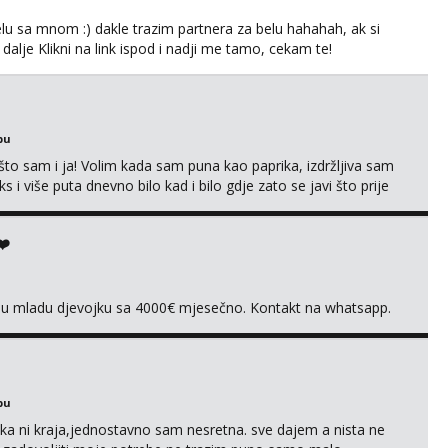
lu sa mnom :) dakle trazim partnera za belu hahahah, ak si
 dalje Klikni na link ispod i nadji me tamo, cekam te!
bu
što sam i ja! Volim kada sam puna kao paprika, izdržljiva sam
s i više puta dnevno bilo kad i bilo gdje zato se javi što prije
 me tamo, cekam te!
❤️
vnu mladu djevojku sa 4000€ mjesečno. Kontakt na whatsapp.
bu
a ni kraja,jednostavno sam nesretna. sve dajem a nista ne