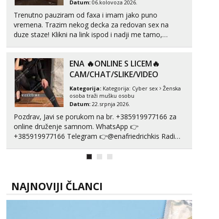
Datum:
06.kolovoza 2026.
Trenutno pauziram od faxa i imam jako puno
vremena. Trazim nekog decka za redovan sex na
duze staze! Klikni na link ispod i nadji me tamo,
cekam te!
ENA 🔥ONLINE S LICEM🔥
CAM/CHAT/SLIKE/VIDEO
Kategorija:
Kategorija:
Cyber sex
Ženska
osoba traži mušku osobu
Datum:
22.srpnja 2026.
Pozdrav, Javi se porukom na br. +385919977166 za
online druženje samnom. WhatsApp 👉
+385919977166 Telegram 👉@enafriedrichkis Radim
videopozive s licem, solo i s partnerom, kolegicama
(Tina&Natali), razne kombinacije halteri, haljine,
štikle, samostojeće itd. Nudim svakakva videa seksa,
puš...
NAJNOVIJI ČLANCI