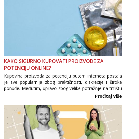
KAKO SIGURNO KUPOVATI PROIZVODE ZA
POTENCIJU ONLINE?
Kupovina proizvoda za potenciju putem interneta postala
je sve popularnija zbog praktičnosti, diskrecije i široke
ponude. Međutim, upravo zbog velike potražnje na tržištu
se pojavljuju i brojni krivotvoreni proizvodi, nepouzdane
Pročitaj više
internetske trgovine te proizvodi nepoznatog podrijetla. ...