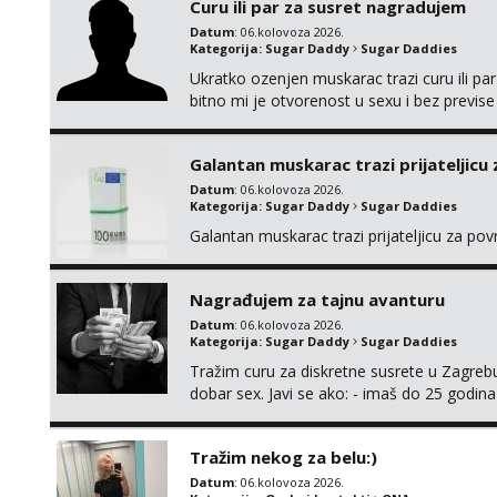
Curu ili par za susret nagradujem
Datum
: 06.kolovoza 2026.
Kategorija:
Sugar Daddy
Sugar Daddies
Ukratko ozenjen muskarac trazi curu ili par
bitno mi je otvorenost u sexu i bez previse
moguce prvi mail sa slikom ili opisom i otku
Galantan muskarac trazi prijateljicu
Datum
: 06.kolovoza 2026.
Kategorija:
Sugar Daddy
Sugar Daddies
Galantan muskarac trazi prijateljicu za po
Nagrađujem za tajnu avanturu
Datum
: 06.kolovoza 2026.
Kategorija:
Sugar Daddy
Sugar Daddies
Tražim curu za diskretne susrete u Zagrebu
dobar sex. Javi se ako: - imaš do 25 godina
fleksibilna s vremenom (jer ga nemam previ
vodiš brigu o zdravlju i koristiš zaštitu Ne jav
Tražim nekog za belu:)
Datum
: 06.kolovoza 2026.