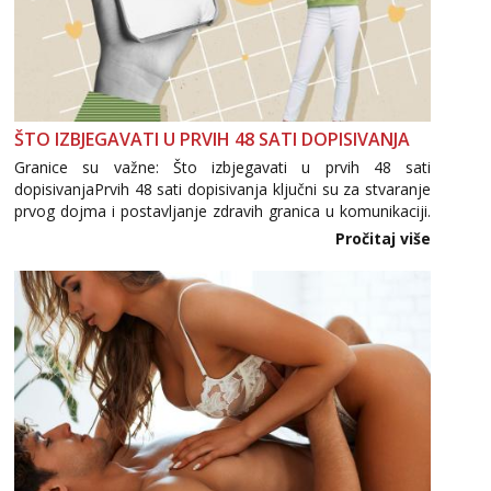
ŠTO IZBJEGAVATI U PRVIH 48 SATI DOPISIVANJA
Granice su važne: Što izbjegavati u prvih 48 sati
dopisivanjaPrvih 48 sati dopisivanja ključni su za stvaranje
prvog dojma i postavljanje zdravih granica u komunikaciji.
Važno je izbjeći prebrzo otkrivanje osobnih ili intimnih
Pročitaj više
informacija, jer nepoznata osoba još nije zaslužila to
povjerenje. Takođe...