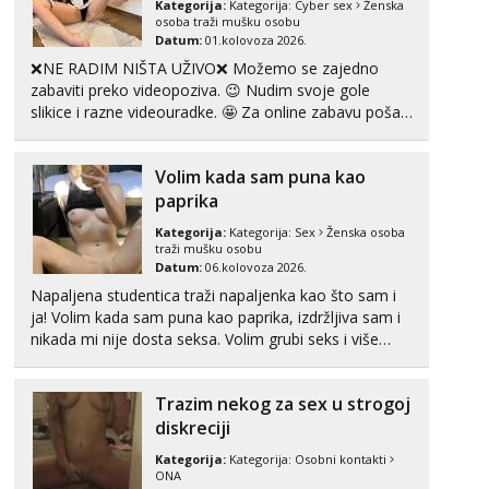
Tel:
064/677-677
- Kod: #74
Kategorija:
Kategorija:
Cyber sex
Ženska
tel:0,93€ - mob:1,12€ min
osoba traži mušku osobu
Datum:
01.kolovoza 2026.
Žana
❌NE RADIM NIŠTA UŽIVO❌ Možemo se zajedno
Razgovaram :)
zabaviti preko videopoziva. 😉 Nudim svoje gole
slikice i razne videouradke. 🤩 Za online zabavu pošalji
Tel:
064/677-677
- Kod: #135
poruku na Whatsapp, Telegram ili Viber. 😎 +385 91
tel:0,93€ - mob:1,12€ min
912 3322 Za provjeru moje autentičnosti možeš me
Obavijesti me kada se oslobodi
Volim kada sam puna kao
vidjeti na videopozivu. 😉 S vama sam vec 5 ...
Martina
paprika
Čekam tvoj poziv!
Kategorija:
Kategorija:
Sex
Ženska osoba
Tel:
064/677-677
- Kod: #110
traži mušku osobu
tel:0,93€ - mob:1,12€ min
Datum:
06.kolovoza 2026.
Napaljena studentica traži napaljenka kao što sam i
Anđela
ja! Volim kada sam puna kao paprika, izdržljiva sam i
Čekam tvoj poziv!
nikada mi nije dosta seksa. Volim grubi seks i više
puta dnevno bilo kad i bilo gdje zato se javi što prije
Tel:
064/677-677
- Kod: #142
da me isprobaš Klikni na link ispod i nadji me tamo,
tel:0,93€ - mob:1,12€ min
Trazim nekog za sex u strogoj
cekam te!
diskreciji
Kategorija:
Kategorija:
Osobni kontakti
ONA