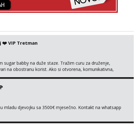
j ❤️ VIP Tretman
im sugar babby na duže staze. Tražim curu za druženje,
tvari na obostranu korist. Ako si otvorena, komunikativna,
 markodalic37@gmail.com
🌹
ivnu mladu djevojku sa 3500€ mjesečno. Kontakt na whatsapp