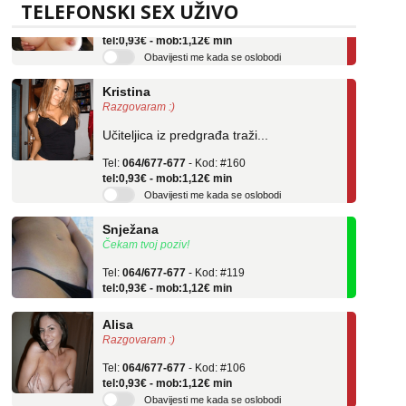
TELEFONSKI SEX UŽIVO
Tel:
064/677-677
- Kod: #69
tel:0,93€ - mob:1,12€ min
Obavijesti me kada se oslobodi
Kristina
Razgovaram :)
Učiteljica iz predgrađa traži...
Tel:
064/677-677
- Kod: #160
tel:0,93€ - mob:1,12€ min
Obavijesti me kada se oslobodi
Snježana
Čekam tvoj poziv!
Tel:
064/677-677
- Kod: #119
tel:0,93€ - mob:1,12€ min
Alisa
Razgovaram :)
Tel:
064/677-677
- Kod: #106
tel:0,93€ - mob:1,12€ min
Obavijesti me kada se oslobodi