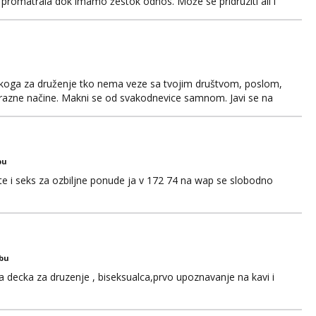
 promatrala dok imamo žestok odnos. Može se pridruziti ali i
imno bez upoznavanja puno.Sliku mozemo razmjeniti,ali
5.8 poslije tog mozemo se druziti,javi se na mail il...
š nekoga za druženje tko nema veze sa tvojim društvom, poslom,
a razne načine. Makni se od svakodnevice samnom. Javi se na
bu
 i seks za ozbiljne ponude ja v 172 74 na wap se slobodno
obu
a decka za druzenje , biseksualca,prvo upoznavanje na kavi i