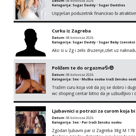
Datum
: 08.kolovoza 2026.
Kategorija:
Sugar Daddy
Sugar Daddies
Uspješan poduzetnik financirao bi atrakti
Curku iz Zagreba
Datum
: 08.kolovoza 2026.
Kategorija:
Sugar Daddy
Sugar Baby (zensko)
Ako si u Zg i zelis druzenje,izlet uz naknad
Poližem te do orgazma💦🤑
Datum
: 08.kolovoza 2026.
Kategorija:
Sex
Muška osoba traži žensku oso
Tražim curu koja voli da joj se dobro i du
wc shoping centar bitno da je uzbudljivo i d
diskretan,sliku šaljem na wapp telegram..
Ljubavnici u potrazi za curom koja b
Datum
: 08.kolovoza 2026.
Kategorija:
Sex
Par traži žensku osobu
Zgodan ljubavni par iz Zagreba 38g M 178 79