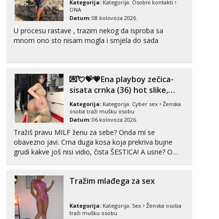
Razgovaram :)
Kategorija:
Kategorija:
Osobni kontakti
ONA
Tel:
064/677-677
- Kod: #69
Datum:
08.kolovoza 2026.
tel:0,93€ - mob:1,12€ min
U procesu rastave , trazim nekog da isproba sa
Obavijesti me kada se oslobodi
mnom ono sto nisam mogla i smjela do sada
Kristina
Razgovaram :)
Učiteljica iz predgrađa traži...
💌💘💝💗Ena playboy zečica-
sisata crnka (36) hot slike,
Tel:
064/677-677
- Kod: #160
tel:0,93€ - mob:1,12€ min
videa i c2c💗
Kategorija:
Kategorija:
Cyber sex
Ženska
Obavijesti me kada se oslobodi
osoba traži mušku osobu
Datum:
06.kolovoza 2026.
Snježana
Tražiš pravu MILF ženu za sebe? Onda mi se
Čekam tvoj poziv!
obavezno javi. Crna duga kosa koja prekriva bujne
Tel:
064/677-677
- Kod: #119
grudi kakve još nisi vidio, čista ŠESTICA! A usne? O
tel:0,93€ - mob:1,12€ min
usnama bolje da ni ne pričam. Prave pune usne koje
će ti se urezati u pamćenje, jer vjeruj mi, takve još
Alisa
Tražim mlađega za sex
nisi vidio. Uvijek sam spremna za ONLOINE zabavu...
Razgovaram :)
Tel:
064/677-677
- Kod: #106
Kategorija:
Kategorija:
Sex
Ženska osoba
tel:0,93€ - mob:1,12€ min
traži mušku osobu
Obavijesti me kada se oslobodi