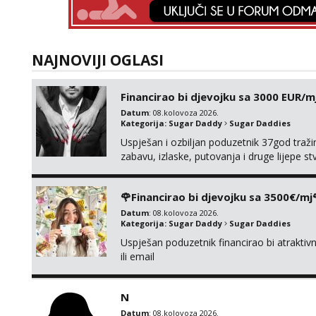
NAJNOVIJI OGLASI
Financirao bi djevojku sa 3000 EUR/m
Datum
: 08.kolovoza 2026.
Kategorija:
Sugar Daddy
Sugar Daddies
Uspješan i ozbiljan poduzetnik 37god traž
zabavu, izlaske, putovanja i druge lijepe s
zgodna i atraktivna javi se na moj email:
🌹Financirao bi djevojku sa 3500€/mj
Datum
: 08.kolovoza 2026.
Kategorija:
Sugar Daddy
Sugar Daddies
Uspješan poduzetnik financirao bi atrakt
ili email
N
Datum
: 08.kolovoza 2026.