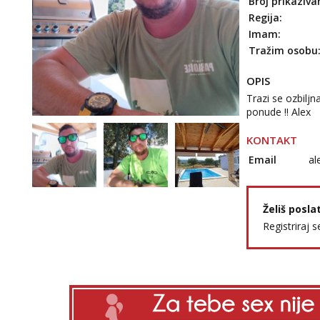
Broj prikaziva
Regija:
Imam:
Tražim osobu
OPIS
Trazi se ozbilj
ponude !! Alex
KONTAKT
Email
al
Želiš posla
Registriraj s