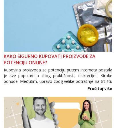
KAKO SIGURNO KUPOVATI PROIZVODE ZA
POTENCIJU ONLINE?
Kupovina proizvoda za potenciju putem interneta postala
je sve popularnija zbog praktičnosti, diskrecije i široke
ponude. Međutim, upravo zbog velike potražnje na tržištu
se pojavljuju i brojni krivotvoreni proizvodi, nepouzdane
Pročitaj više
internetske trgovine te proizvodi nepoznatog podrijetla. ...