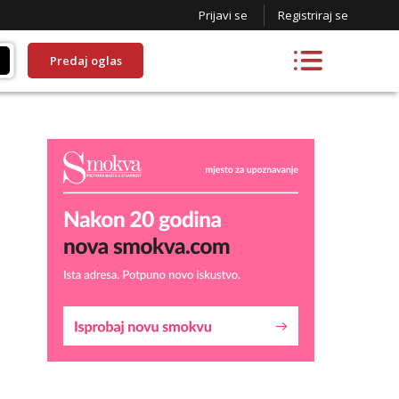
Prijavi se
Registriraj se
Predaj oglas
Liliana
Razgovaram :)