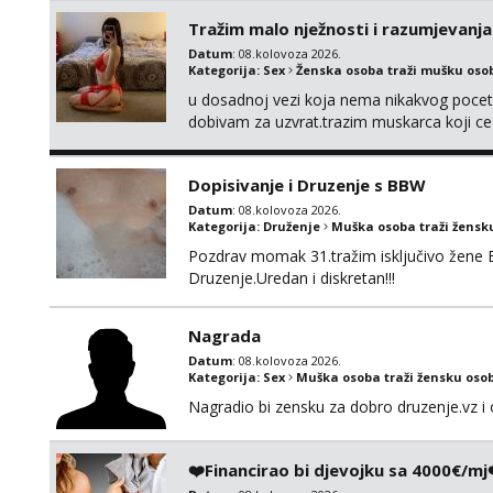
Tražim malo nježnosti i razumjevanja
Datum
: 08.kolovoza 2026.
Kategorija:
Sex
Ženska osoba traži mušku oso
u dosadnoj vezi koja nema nikakvog pocetk
dobivam za uzvrat.trazim muskarca koji c
njeznosti i razumjevanja. volim njezan sek
muskarac preuzme kontrolu . javi se :) Klik
Dopisivanje i Druzenje s BBW
Datum
: 08.kolovoza 2026.
Kategorija:
Druženje
Muška osoba traži žensk
Pozdrav momak 31.tražim isključivo žene 
Druzenje.Uredan i diskretan!!!
Nagrada
Datum
: 08.kolovoza 2026.
Kategorija:
Sex
Muška osoba traži žensku oso
Nagradio bi zensku za dobro druzenje.vz i 
❤️Financirao bi djevojku sa 4000€/mj