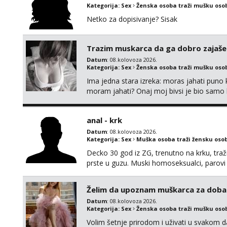
Kategorija:
Sex
Ženska osoba traži mušku oso
Netko za dopisivanje? Sisak
Trazim muskarca da ga dobro zajaš
Datum
: 08.kolovoza 2026.
Kategorija:
Sex
Ženska osoba traži mušku oso
Ima jedna stara izreka: moras jahati puno ko
moram jahati? Onaj moj bivsi je bio samo ko
anal - krk
Datum
: 08.kolovoza 2026.
Kategorija:
Sex
Muška osoba traži žensku oso
Decko 30 god iz ZG, trenutno na krku, traž
prste u guzu. Muski homoseksualci, parovi 
opcenito (gotovina) ili unaprijed (aircash,
na whatsapp 0958048882.
Želim da upoznam muškarca za doba
Datum
: 08.kolovoza 2026.
Kategorija:
Sex
Ženska osoba traži mušku oso
Volim šetnje prirodom i uživati u svakom da