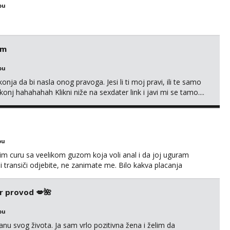
bu
em
bu
nja da bi nasla onog pravoga. Jesi li ti moj pravi, ili te samo
nj hahahahah Klikni niže na sexdater link i javi mi se tamo....
bu
im curu sa veelikom guzom koja voli anal i da joj uguram
i transiči odjebite, ne zanimate me. Bilo kakva placanja
 paysafecard, bonovi) ne dolaze u obzir. Javit se prvo porukom
r provod 💋🌺
bu
nu svog života. Ja sam vrlo pozitivna žena i želim da