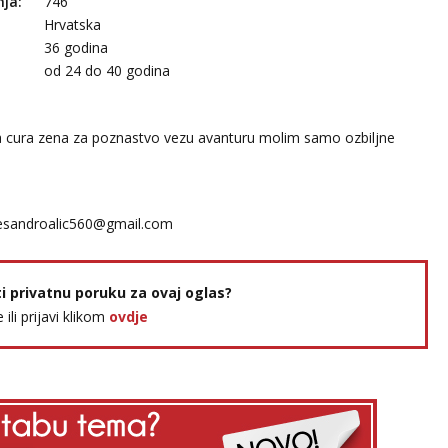
nja:
746
Hrvatska
36 godina
:
od 24 do 40 godina
na cura zena za poznastvo vezu avanturu molim samo ozbiljne
esandroalic560@gmail.com
ti privatnu poruku za ovaj oglas?
e ili prijavi klikom
ovdje