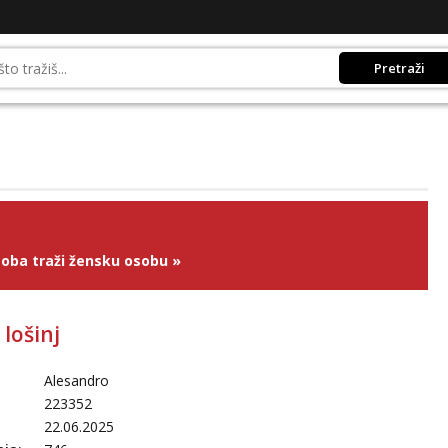
Pretraži
oba traži žensku osobu
»
lošinj
Alesandro
223352
22.06.2025