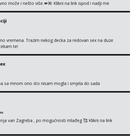
 može i nešto više.💋🌺 Klikni na link ispod i nadji me
iji
uno vremena. Trazim nekog decka za redovan sex na duze
 cekam te!
sex
oba sa mnom ono sto nisam mogla i smjela do sada
bu
enja van Zagreba , po mogućnosti mlađeg 🥰 Klikni na link