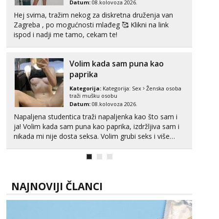
Datum:
08.kolovoza 2026.
Hej svima, tražim nekog za diskretna druženja van
Žana
Zagreba , po mogućnosti mlađeg 🥰 Klikni na link
Čekam tvoj poziv!
ispod i nadji me tamo, cekam te!
Tel:
064/677-677
- Kod: #135
tel:0,93€ - mob:1,12€ min
Volim kada sam puna kao
Ivančica
paprika
Čekam tvoj poziv!
Kategorija:
Kategorija:
Sex
Ženska osoba
Tel:
064/677-677
- Kod: #108
traži mušku osobu
tel:0,93€ - mob:1,12€ min
Datum:
08.kolovoza 2026.
Napaljena studentica traži napaljenka kao što sam i
Zara
ja! Volim kada sam puna kao paprika, izdržljiva sam i
Čekam tvoj poziv!
nikada mi nije dosta seksa. Volim grubi seks i više
Tel:
064/677-677
- Kod: #123
puta dnevno bilo kad i bilo gdje zato se javi što prije
tel:0,93€ - mob:1,12€ min
da me isprobaš Klikni na link ispod i nadji me tamo,
cekam te!
Anđela
Čekam tvoj poziv!
NAJNOVIJI ČLANCI
Tel:
064/677-677
- Kod: #142
tel:0,93€ - mob:1,12€ min