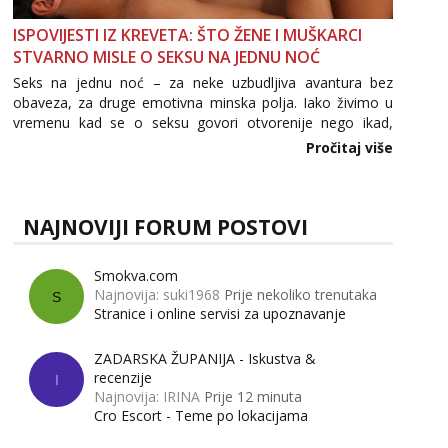
ISPOVIJESTI IZ KREVETA: ŠTO ŽENE I MUŠKARCI
STVARNO MISLE O SEKSU NA JEDNU NOĆ
Seks na jednu noć – za neke uzbudljiva avantura bez
obaveza, za druge emotivna minska polja. Iako živimo u
vremenu kad se o seksu govori otvorenije nego ikad,
tema „jedne noći strasti“ i dalje izaziva burne rasprave. Što
Pročitaj više
zapravo misle žene, a što muškarci? Jesu...
NAJNOVIJI FORUM POSTOVI
Smokva.com
Najnovija: suki1968
Prije nekoliko trenutaka
S
Stranice i online servisi za upoznavanje
ZADARSKA ŽUPANIJA - Iskustva &
recenzije
I
Najnovija: IRINA
Prije 12 minuta
Cro Escort - Teme po lokacijama