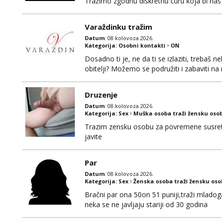
Tražimo zgodnu diskretnu curu koja bi nas
ne mora.Bitno da uzivamo diskretno anon
najbolje uzivo se upoznati. Na goo smo do 1
Varaždinku tražim
Datum
: 08.kolovoza 2026.
Kategorija:
Osobni kontakti
ON
Dosadno ti je, ne da ti se izlaziti, treba
obitelji? Možemo se podružiti i zabaviti n
Whatsapp. Samo Varaždin i okolica.
Druzenje
Datum
: 08.kolovoza 2026.
Kategorija:
Sex
Muška osoba traži žensku oso
Trazim zensku osobu za povremene susrete
javite
Par
Datum
: 08.kolovoza 2026.
Kategorija:
Sex
Ženska osoba traži žensku os
Bračni par ona 50on 51 puniji,traži mladog
neka se ne javljaju stariji od 30 godina