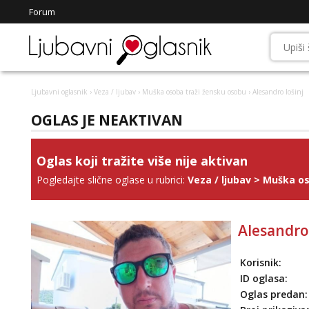
Forum
Ljubavni oglasnik
›
Veza / ljubav
›
Muška osoba traži žensku osobu
› Alesandro lošinj
OGLAS JE NEAKTIVAN
Oglas koji tražite više nije aktivan
Pogledajte slične oglase u rubrici:
Veza / ljubav
>
Muška os
Alesandro 
Korisnik:
ID oglasa:
Oglas predan: