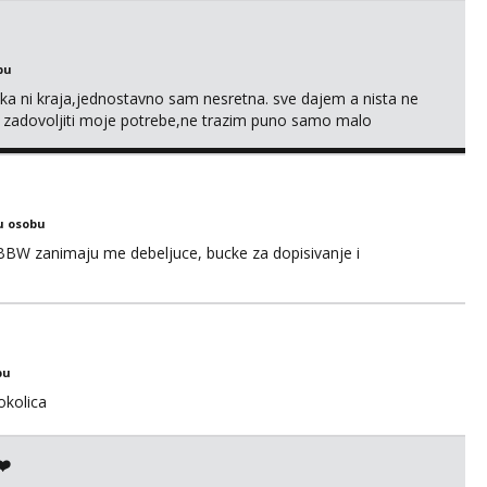
bu
a ni kraja,jednostavno sam nesretna. sve dajem a nista ne
e zadovoljiti moje potrebe,ne trazim puno samo malo
s i njezne poljupce po tijelu koji me jako pale,obozavam kad
ni na link ispod i nadji me tamo, cekam te!
u osobu
BBW zanimaju me debeljuce, bucke za dopisivanje i
bu
okolica
❤️