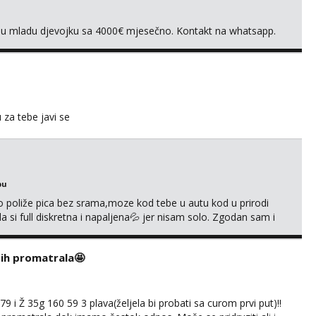
vnu mladu djevojku sa 4000€ mjesečno. Kontakt na whatsapp.
u za tebe javi se
bu
go poliže pica bez srama,moze kod tebe u autu kod u prirodi
a si full diskretna i napaljena💦 jer nisam solo. Zgodan sam i
178 78kg.,javi se za brz dogovor Kontakt 0958759047
i ih promatrala🤩
 i Ž 35g 160 59 3 plava(željela bi probati sa curom prvi put)!!