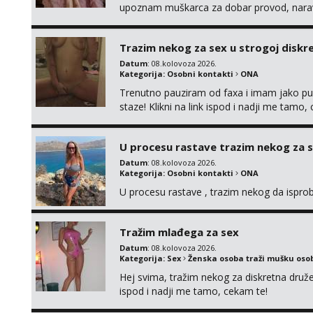
upoznam muškarca za dobar provod, naravno
tamo, cekam te!
Trazim nekog za sex u strogoj diskrec
Datum
: 08.kolovoza 2026.
Kategorija:
Osobni kontakti
ONA
Trenutno pauziram od faxa i imam jako p
staze! Klikni na link ispod i nadji me tamo,
U procesu rastave trazim nekog za 
Datum
: 08.kolovoza 2026.
Kategorija:
Osobni kontakti
ONA
U procesu rastave , trazim nekog da ispr
Tražim mlađega za sex
Datum
: 08.kolovoza 2026.
Kategorija:
Sex
Ženska osoba traži mušku oso
Hej svima, tražim nekog za diskretna druž
ispod i nadji me tamo, cekam te!