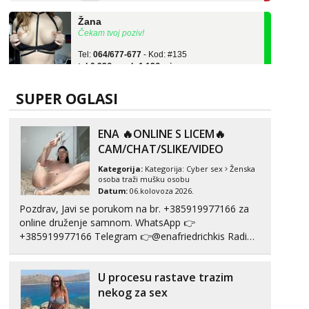
Žana
Čekam tvoj poziv!
Tel:
064/677-677
- Kod: #135
tel:0,93€ - mob:1,12€ min
Ivančica
Čekam tvoj poziv!
SUPER OGLASI
Tel:
064/677-677
- Kod: #108
tel:0,93€ - mob:1,12€ min
ENA 🔥ONLINE S LICEM🔥
CAM/CHAT/SLIKE/VIDEO
Zara
Čekam tvoj poziv!
Kategorija:
Kategorija:
Cyber sex
Ženska
osoba traži mušku osobu
Tel:
064/677-677
- Kod: #123
Datum:
06.kolovoza 2026.
tel:0,93€ - mob:1,12€ min
Pozdrav, Javi se porukom na br. +385919977166 za
online druženje samnom. WhatsApp 👉
Anđela
+385919977166 Telegram 👉@enafriedrichkis Radim
Čekam tvoj poziv!
videopozive s licem, solo i s partnerom, kolegicama
Tel:
064/677-677
- Kod: #142
(Tina&Natali), razne kombinacije halteri, haljine,
tel:0,93€ - mob:1,12€ min
U procesu rastave trazim
štikle, samostojeće itd. Nudim svakakva videa seksa,
puš...
nekog za sex
Liliana