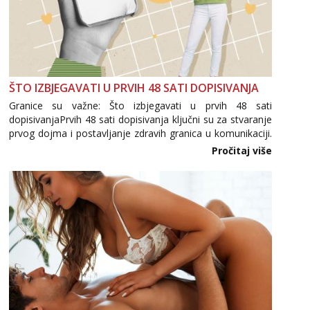
ŠTO IZBJEGAVATI U PRVIH 48 SATI DOPISIVANJA
Granice su važne: Što izbjegavati u prvih 48 sati
dopisivanjaPrvih 48 sati dopisivanja ključni su za stvaranje
prvog dojma i postavljanje zdravih granica u komunikaciji.
Važno je izbjeći prebrzo otkrivanje osobnih ili intimnih
Pročitaj više
informacija, jer nepoznata osoba još nije zaslužila to
povjerenje. Takođe...