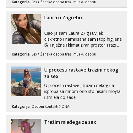
Kategorija:
Sex
Ženska osoba traži mušku osobu
zadovoljiti moje potrebe,ne trazim puno
samo malo njeznosti i razumjevanja.
volim njezan seks i njezne poljupce po
Laura u Zagrebu
tijelu koji me jako pale,obozavam kad
muskar...
Ciao ja sam Laura 27 g i uvijek
diskretno i namirisana sam i top higijena
😘 i nježna i klimatiziran prostor Trazim
sex za nagradu Radim klasican sex
Kategorija:
Sex
Ženska osoba traži mušku osobu
Pusenje i gutanje sperme Erotsko rublje
imam uvijek Lizati me mozes i ljubiti po
tijelu Iskljucivo neradim analni !!! I
U procesu rastave trazim nekog
neljubim se Wha...
za sex
U procesu rastave , trazim nekog da
isproba sa mnom ono sto nisam mogla
i smjela do sada
Kategorija:
Osobni kontakti
ONA
Tražim mlađega za sex