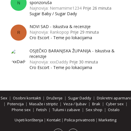
sponzoruša
N
Najnovija: Nemamime1234
Prije 26 minuta
Sugar Baby / Sugar Dady
NOVI SAD - Iskustva & recenzije
Najnovija: Rankopop
Prije 29 minuta
R
Cro Escort - Teme po lokacijama
OSJEČKO BARANJSKA ŽUPANIJA - Iskustva &
recenzije
Najnovija: xxxDaddy
Prije 30 minuta
Cro Escort - Teme po lokacijama
Sex
|
Osobni kontakti
|
Druženje
|
Sugar Daddy
|
Diskretni aparmani
|
Potencija
|
Masaže i striptiz
|
Veza / ljubav
|
Brak
|
Cyber sex
|
Phone sex
|
Fetish
|
Tulumi i zabave
|
Sex shop
|
Ostalo
Uvjeti korištenja
|
Kontakt
|
Polica privatnosti
|
Marketing