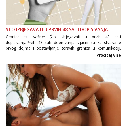
ŠTO IZBJEGAVATI U PRVIH 48 SATI DOPISIVANJA
Granice su važne: Što izbjegavati u prvih 48 sati
dopisivanjaPrvih 48 sati dopisivanja ključni su za stvaranje
prvog dojma i postavljanje zdravih granica u komunikaciji.
Važno je izbjeći prebrzo otkrivanje osobnih ili intimnih
Pročitaj više
informacija, jer nepoznata osoba još nije zaslužila to
povjerenje. Takođe...