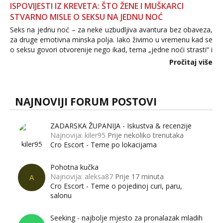
ISPOVIJESTI IZ KREVETA: ŠTO ŽENE I MUŠKARCI
STVARNO MISLE O SEKSU NA JEDNU NOĆ
Seks na jednu noć – za neke uzbudljiva avantura bez obaveza,
za druge emotivna minska polja. Iako živimo u vremenu kad se
o seksu govori otvorenije nego ikad, tema „jedne noći strasti“ i
dalje izaziva burne rasprave. Što zapravo misle žene, a što
Pročitaj više
muškarci? Jesu...
NAJNOVIJI FORUM POSTOVI
ZADARSKA ŽUPANIJA - Iskustva & recenzije
Najnovija: kiler95
Prije nekoliko trenutaka
Cro Escort - Teme po lokacijama
Pohotna kučka
Najnovija: aleksa87
Prije 17 minuta
A
Cro Escort - Teme o pojedinoj curi, paru,
salonu
Seeking - najbolje mjesto za pronalazak mladih