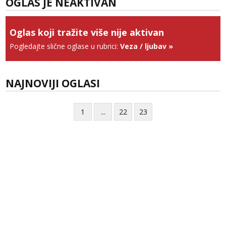
OGLAS JE NEAKTIVAN
Tel:
064/677-677
- Kod: #128
tel:0,93€ - mob:1,12€ min
Obavijesti me kada se oslobodi
Oglas koji tražite više nije aktivan
Pogledajte slične oglase u rubrici:
Veza / ljubav
»
Anđela
Čekam tvoj poziv!
Tel:
064/677-677
- Kod: #142
NAJNOVIJI OGLASI
tel:0,93€ - mob:1,12€ min
1
...
22
23