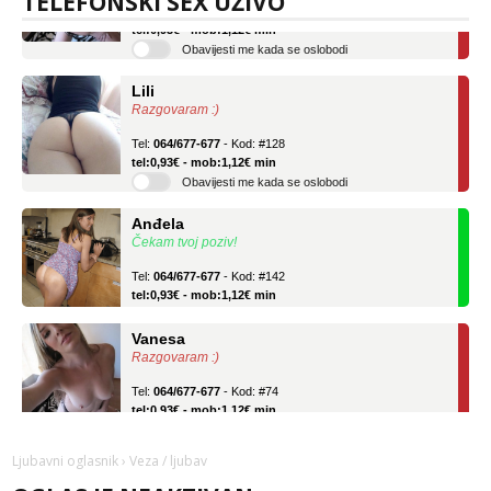
TELEFONSKI SEX UŽIVO
Tel:
064/677-677
- Kod: #74
tel:0,93€ - mob:1,12€ min
Obavijesti me kada se oslobodi
Lili
Razgovaram :)
Tel:
064/677-677
- Kod: #128
tel:0,93€ - mob:1,12€ min
Obavijesti me kada se oslobodi
Anđela
Čekam tvoj poziv!
Tel:
064/677-677
- Kod: #142
tel:0,93€ - mob:1,12€ min
Vanesa
Razgovaram :)
Tel:
064/677-677
- Kod: #74
tel:0,93€ - mob:1,12€ min
Obavijesti me kada se oslobodi
Ljubavni oglasnik
› Veza / ljubav
Lili
Razgovaram :)