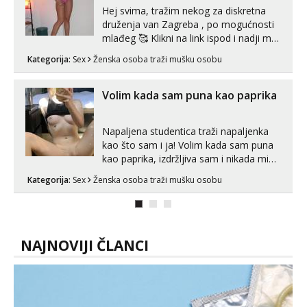
Hej svima, tražim nekog za diskretna
druženja van Zagreba , po mogućnosti
mlađeg 🥰 Klikni na link ispod i nadji me
tamo, cekam te!
Kategorija:
Sex
Ženska osoba traži mušku osobu
Volim kada sam puna kao paprika
Napaljena studentica traži napaljenka
kao što sam i ja! Volim kada sam puna
kao paprika, izdržljiva sam i nikada mi
nije dosta seksa. Volim grubi seks i više
Kategorija:
Sex
Ženska osoba traži mušku osobu
puta dnevno bilo kad i bilo gdje zato se
javi što prije da me isprobaš Klikni na
link ispod i nadji me tamo, cekam te!
NAJNOVIJI ČLANCI