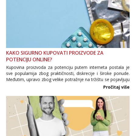
KAKO SIGURNO KUPOVATI PROIZVODE ZA
POTENCIJU ONLINE?
Kupovina proizvoda za potenciju putem interneta postala je
sve popularnija zbog praktičnosti, diskrecije i široke ponude.
Međutim, upravo zbog velike potražnje na tržištu se pojavljuju
i brojni krivotvoreni proizvodi, nepouzdane internetske
Pročitaj više
trgovine te proizvodi nepoznatog podrijetla. ...