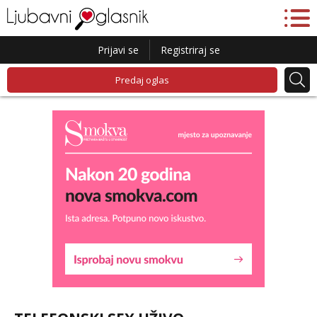
Prijavi se
Registriraj se
Predaj oglas
Vanesa
Razgovaram :)