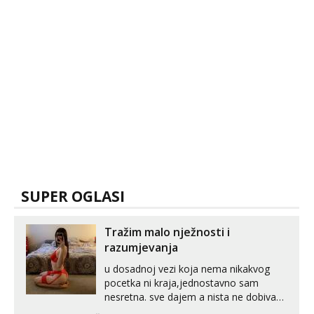
SUPER OGLASI
Tražim malo nježnosti i
razumjevanja
u dosadnoj vezi koja nema nikakvog
pocetka ni kraja,jednostavno sam
nesretna. sve dajem a nista ne dobivam
za uzvrat.trazim muskarca koji ce