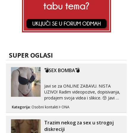
SUPER OGLASI
💣SEX BOMBA💣
Javi se za ONLINE ZABAVU. NISTA
UZIVO! Radim videopozive, dopisivanja,
prodajem svoja videa i slikice. 😚 Javi mi
se porukom na Whatsupp, Viber ili
Kategorija:
Osobni kontakti
ONA
Telegram. +385 91 723 0045
Trazim nekog za sex u strogoj
diskreciji