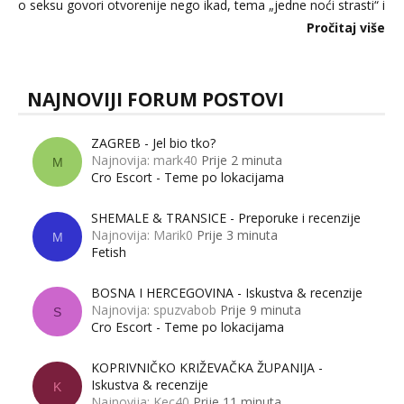
o seksu govori otvorenije nego ikad, tema „jedne noći strasti“ i
dalje izaziva burne rasprave. Što zapravo misle žene, a što
Pročitaj više
muškarci? Jesu...
NAJNOVIJI FORUM POSTOVI
ZAGREB - Jel bio tko?
Najnovija: mark40
Prije 2 minuta
M
Cro Escort - Teme po lokacijama
SHEMALE & TRANSICE - Preporuke i recenzije
Najnovija: Marik0
Prije 3 minuta
M
Fetish
BOSNA I HERCEGOVINA - Iskustva & recenzije
Najnovija: spuzvabob
Prije 9 minuta
S
Cro Escort - Teme po lokacijama
KOPRIVNIČKO KRIŽEVAČKA ŽUPANIJA -
Iskustva & recenzije
K
Najnovija: Kec40
Prije 11 minuta