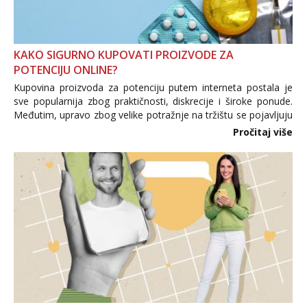
KAKO SIGURNO KUPOVATI PROIZVODE ZA
POTENCIJU ONLINE?
Kupovina proizvoda za potenciju putem interneta postala je
sve popularnija zbog praktičnosti, diskrecije i široke ponude.
Međutim, upravo zbog velike potražnje na tržištu se pojavljuju
i brojni krivotvoreni proizvodi, nepouzdane internetske
Pročitaj više
trgovine te proizvodi nepoznatog podrijetla. ...