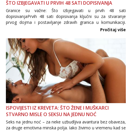
ŠTO IZBJEGAVATI U PRVIH 48 SATI DOPISIVANJA
Granice su važne: Što izbjegavati u prvih 48 sati
dopisivanjaPrvih 48 sati dopisivanja ključni su za stvaranje
prvog dojma i postavljanje zdravih granica u komunikaciji.
Važno je izbjeći prebrzo otkrivanje osobnih ili intimnih
Pročitaj više
informacija, jer nepoznata osoba još nije zaslužila to
povjerenje. Takođe...
ISPOVIJESTI IZ KREVETA: ŠTO ŽENE I MUŠKARCI
STVARNO MISLE O SEKSU NA JEDNU NOĆ
Seks na jednu noć – za neke uzbudljiva avantura bez obaveza,
za druge emotivna minska polja. Iako živimo u vremenu kad se