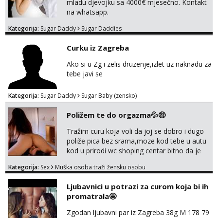
mladu djevojku sa 4000€ mjesečno. Kontakt
na whatsapp.
Kategorija:
Sugar Daddy
Sugar Daddies
Curku iz Zagreba
Ako si u Zg i zelis druzenje,izlet uz naknadu za
tebe javi se
Kategorija:
Sugar Daddy
Sugar Baby (zensko)
Poližem te do orgazma💦🤑
Tražim curu koja voli da joj se dobro i dugo
poliže pica bez srama,moze kod tebe u autu
kod u prirodi wc shoping centar bitno da je
uzbudljivo i da si full diskretna i napaljena💦
Kategorija:
Sex
Muška osoba traži žensku osobu
jer nisam solo. Zgodan sam i diskretan,sliku
šaljem na wapp telegram..178 78kg.,javi se
Ljubavnici u potrazi za curom koja bi ih
za brz dogovor Kontakt 0958759047
promatrala🤩
Zgodan ljubavni par iz Zagreba 38g M 178 79