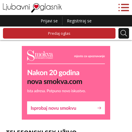
Prijavi se
Registriraj se
Predaj oglas
Kristina
Čekam tvoj poziv!
Učiteljica iz predgrađa traži...