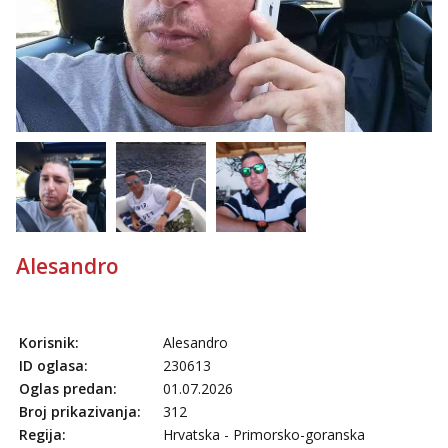
tel:0,93€ - mob:1,12€ min
Ivančica
Čekam tvoj poziv!
Tel:
064/677-677
- Kod: #108
tel:0,93€ - mob:1,12€ min
Zara
Čekam tvoj poziv!
Tel:
064/677-677
- Kod: #123
tel:0,93€ - mob:1,12€ min
Anđela
Alesandro
Čekam tvoj poziv!
Tel:
064/677-677
- Kod: #142
tel:0,93€ - mob:1,12€ min
Korisnik:
Alesandro
ID oglasa:
230613
Oglas predan:
01.07.2026
Broj prikazivanja:
312
Regija:
Hrvatska - Primorsko-goranska