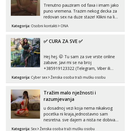
Trenutno pauziram od faxa i imam jako
puno vremena. Trazim nekog decka za
redovan sex na duze staze! Klikni na link
ispod i nadji me tamo, cekam te!
Kategorija:
Osobni kontakti
ONA
✅ CURA ZA SVE ✅
Hej hej. 🤭 Tu sam za sve vrste online
zabave. Javi mi se na broj
+385919123322 (Telegram, Viber ili
Whatsapp). 🤙 NE javljaj se na uzivo.
Kategorija:
Cyber sex
Ženska osoba traži mušku osobu
Hvala.
Tražim malo nježnosti i
razumjevanja
u dosadnoj vezi koja nema nikakvog
pocetka ni kraja,jednostavno sam
nesretna. sve dajem a nista ne dobivam
za uzvrat.trazim muskarca koji ce
Kategorija:
Sex
Ženska osoba traži mušku osobu