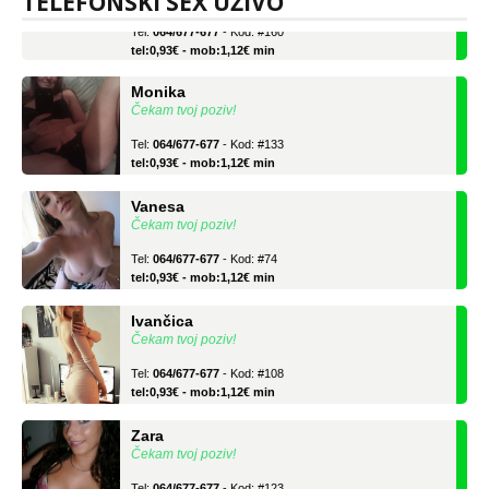
TELEFONSKI SEX UŽIVO
Tel:
064/677-677
- Kod: #160
tel:0,93€ - mob:1,12€ min
Monika
Čekam tvoj poziv!
Tel:
064/677-677
- Kod: #133
tel:0,93€ - mob:1,12€ min
Vanesa
Čekam tvoj poziv!
Tel:
064/677-677
- Kod: #74
tel:0,93€ - mob:1,12€ min
Ivančica
Čekam tvoj poziv!
Tel:
064/677-677
- Kod: #108
tel:0,93€ - mob:1,12€ min
Zara
Čekam tvoj poziv!
Tel:
064/677-677
- Kod: #123
tel:0,93€ - mob:1,12€ min