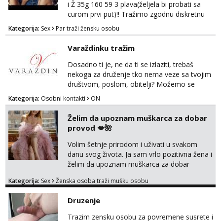
i Ž 35g 160 59 3 plava(željela bi probati sa
curom prvi put)!! Tražimo zgodnu diskretnu
curu koja bi nas promatrala dok imamo
Kategorija:
Sex
Par traži žensku osobu
žestok odnos. Može se pridruziti ali i ne
mora.Bitno da uzivamo diskretno anonimno
Varaždinku tražim
bez upoznavanja puno.Sliku mozemo
razmjeniti,ali najbolje uzivo se upoznati. Na
Dosadno ti je, ne da ti se izlaziti, trebaš
goo smo do 15.8 poslije tog mozemo se
nekoga za druženje tko nema veze sa tvojim
druziti,javi se na mail il...
društvom, poslom, obitelji? Možemo se
podružiti i zabaviti na razne načine. Makni se
Kategorija:
Osobni kontakti
ON
od svakodnevice samnom. Javi se na
Whatsapp. Samo Varaždin i okolica.
Želim da upoznam muškarca za dobar
provod 💋🌺
Volim šetnje prirodom i uživati u svakom
danu svog života. Ja sam vrlo pozitivna žena i
želim da upoznam muškarca za dobar
provod, naravno može i nešto više.💋🌺 Klikni
Kategorija:
Sex
Ženska osoba traži mušku osobu
na link ispod i nadji me tamo, cekam te!
Druzenje
Trazim zensku osobu za povremene susrete i