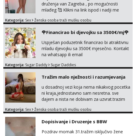
druženja van Zagreba , po mogućnosti
mlađeg 🥰 Klikni na link ispod i nadji me
tamo, cekam te!
Kategorija:
Sex
Ženska osoba traži mušku osobu
🌹Financirao bi djevojku sa 3500€/mj🌹
Uspješan poduzetnik financirao bi atraktivnu
mladu djevojku sa 3500€ mjesečno. Kontakt
na whatsapp ili email
Kategorija:
Sugar Daddy
Sugar Daddies
Tražim malo nježnosti i razumjevanja
u dosadnoj vezi koja nema nikakvog pocetka
ni kraja,jednostavno sam nesretna. sve
dajem a nista ne dobivam za uzvrat.trazim
muskarca koji ce zadovoljiti moje potrebe,ne
Kategorija:
Sex
Ženska osoba traži mušku osobu
trazim puno samo malo njeznosti i
razumjevanja. volim njezan seks i njezne
Dopisivanje i Druzenje s BBW
poljupce po tijelu koji me jako
pale,obozavam kad muskarac preuzme
Pozdrav momak 31.tražim isključivo žene
kontrolu . javi se :) Klikni na link ispod i nadji