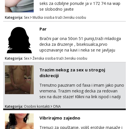
seks za ozbiljne ponude ja v 172 74 na wap
se slobodno javite
Kategorija:
Sex
Muška osoba traži žensku osobu
Par
Bračni par ona 50on 51 puniji,traži mladoga
decka za druzenje , biseksualca,prvo
upoznavanje na kavi i neka se ne javljaju
stariji od 30 godina
Kategorija:
Sex
Ženska osoba traži žensku osobu
Trazim nekog za sex u strogoj
diskreciji
Trenutno pauziram od faxa i imam jako puno
vremena. Trazim nekog decka za redovan
sex na duze staze! Klikni na link ispod i nadji
me tamo, cekam te!
Kategorija:
Osobni kontakti
ONA
Vibrirajmo zajedno
Trenuci za opuštanje, voliš erotske masaže i