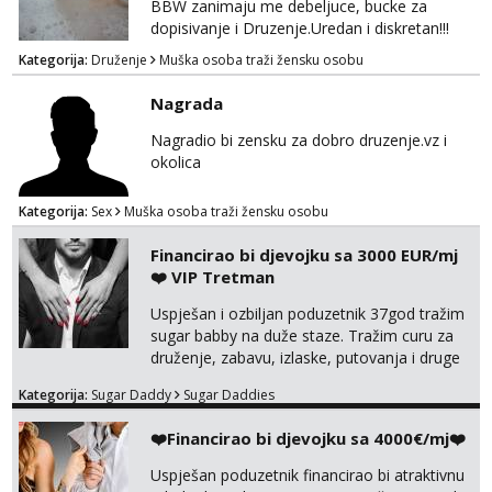
BBW zanimaju me debeljuce, bucke za
me tamo, cekam te!
dopisivanje i Druzenje.Uredan i diskretan!!!
Kategorija:
Druženje
Muška osoba traži žensku osobu
Nagrada
Nagradio bi zensku za dobro druzenje.vz i
okolica
Kategorija:
Sex
Muška osoba traži žensku osobu
Financirao bi djevojku sa 3000 EUR/mj
❤️ VIP Tretman
Uspješan i ozbiljan poduzetnik 37god tražim
sugar babby na duže staze. Tražim curu za
druženje, zabavu, izlaske, putovanja i druge
lijepe stvari na obostranu korist. Ako si
Kategorija:
Sugar Daddy
Sugar Daddies
otvorena, komunikativna, zgodna i atraktivna
javi se na moj email:
❤️Financirao bi djevojku sa 4000€/mj❤️
markodalic37@gmail.com
Uspješan poduzetnik financirao bi atraktivnu