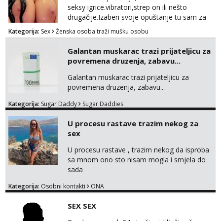
seksy igrice.vibratori,strep on ili nešto
drugačije.Izaberi svoje opuštanje tu sam za
tebe.sve info na mob 095/762-8147
Kategorija:
Sex
Ženska osoba traži mušku osobu
Galantan muskarac trazi prijateljicu za
povremena druzenja, zabavu...
Galantan muskarac trazi prijateljicu za
povremena druzenja, zabavu...
Kategorija:
Sugar Daddy
Sugar Daddies
U procesu rastave trazim nekog za
sex
U procesu rastave , trazim nekog da isproba
sa mnom ono sto nisam mogla i smjela do
sada
Kategorija:
Osobni kontakti
ONA
SEX SEX