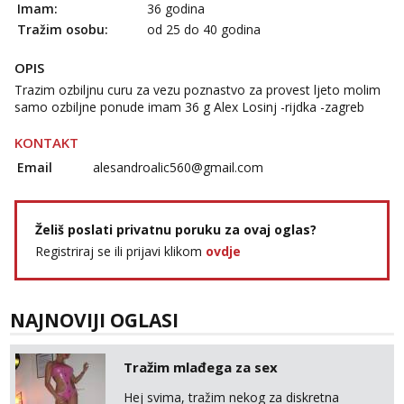
Imam:
36 godina
Tražim osobu:
od 25 do 40 godina
OPIS
Trazim ozbiljnu curu za vezu poznastvo za provest ljeto molim
samo ozbiljne ponude imam 36 g Alex Losinj -rijdka -zagreb
KONTAKT
Email
alesandroalic560@gmail.com
Želiš poslati privatnu poruku za ovaj oglas?
Registriraj se ili prijavi klikom
ovdje
NAJNOVIJI OGLASI
Tražim mlađega za sex
Hej svima, tražim nekog za diskretna