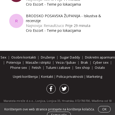
Cro Escort - Teme po lokacijama
BRODSKO POSAVSKA ŽUPANIJA - Iskustva &
recenzije
R
Najnovija: Renaultżuco
Prije 29 minuta
Cro Escort - Teme po lokacijama
Sex
|
Osobni kontakti
|
Druženje
|
Sugar Daddy
|
Diskretni aparmani
|
Potencija
|
Masaže i striptiz
|
Veza / ljubav
|
Brak
|
Cyber sex
|
Phone sex
|
Fetish
|
Tulumi i zabave
|
Sex shop
|
Ostalo
Uvjeti korištenja
|
Kontakt
|
Polica privatnosti
|
Marketing
Maratela mreže d.o.o., Lonjica, Lonjica 33, Hrvatska, 072/700700, Mlađima od 18
godina zabranjeno je pregledavanje stranice i svih njenih dijelova.
Korištenjem ove web stranice pristajete na korištenje kolačića.
OK
Partnerski portali:
osobnikontakti.com
|
hotline.hr
|
ThePornDude.com
Saznaj više