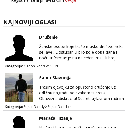
Registriraj se ili prijavi klikom
ovdje
Tel:
064/677-677
- Kod: #123
tel:0,93€ - mob:1,12€ min
NAJNOVIJI OGLASI
Anđela
Čekam tvoj poziv!
Druženje
Tel:
064/677-677
- Kod: #142
tel:0,93€ - mob:1,12€ min
Ženske osobe koje traže muško društvo neka
se jave . Dostupan u bilo koje doba dana ili
noći . Informacije na navedeni mail ili broj
mobitela.
Kategorija:
Osobni kontakti
ON
Samo Slavonija
Tražim djevojku za opušteno druženje uz
odličnu nagradu po svakom susretu.
Obavezna diskrecija! Susreti uglavnom radnim
danima tijekom dana ali nije uvjet. Samo
Kategorija:
Sugar Daddy
Sugar Daddies
Slavonija. osmarios984@gmail.com
Masaža i lizanje
Nježna i lagana masaža u vašem prostoru