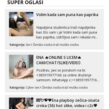
SUPER OGLASI
Volim kada sam puna kao paprika
Napaljena studentica traži napaljenka
kao što sam i ja! Volim kada sam puna
kao paprika, izdržljiva sam i nikada mi
nije dosta seksa. Volim grubi seks i više
Kategorija:
Sex
Ženska osoba traži mušku osobu
puta dnevno bilo kad i bilo gdje zato se
javi što prije da me isprobaš Klikni na
link ispod i nadji me tamo, cekam te!
ENA 🔥ONLINE S LICEM🔥
CAM/CHAT/SLIKE/VIDEO
Pozdrav, Javi se porukom na br.
+385919977166 za online druženje
samnom. WhatsApp 👉+385919977166
Telegram 👉@enafriedrichkis Radim
Kategorija:
Cyber sex
Ženska osoba traži mušku osobu
videopozive s licem, solo i s partnerom,
kolegicama (Tina&Natali), razne
kombinacije halteri, haljine, štikle,
💌💘💝💗Ena playboy zečica-sisata
samostojeće itd. Nudim svakakva videa
crnka (36) hot slike, videa i c2c💗