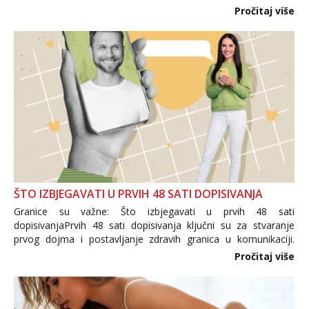
i brojni krivotvoreni proizvodi, nepouzdane internetske
Pročitaj više
trgovine te proizvodi nepoznatog podrijetla. ...
ŠTO IZBJEGAVATI U PRVIH 48 SATI DOPISIVANJA
Granice su važne: Što izbjegavati u prvih 48 sati
dopisivanjaPrvih 48 sati dopisivanja ključni su za stvaranje
prvog dojma i postavljanje zdravih granica u komunikaciji.
Važno je izbjeći prebrzo otkrivanje osobnih ili intimnih
Pročitaj više
informacija, jer nepoznata osoba još nije zaslužila to
povjerenje. Takođe...