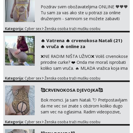
diram, s kolegicama, s dečkom, igračkama
Pozdrav svim obožavateljima ONLINE 🧡🧡🧡
itd. Radim dopisivanje o seksi temama koje
Tu sam za vas ako ste u potrazi za online
nas uzbuđuju 🤭 Čekam...
druženjem - samnom se možete zabaviti
preko videopoziva, ili ako vam nisam
Kategorija:
Cyber sex
Ženska osoba traži mušku osobu
dovoljna radim i u paru i trojci s kolegicama,
svaka je drugačija 😉 Radim i vruća tipkanja
‎️‍🔥 Vatrena ‎️‍🔥 crvenokosa Natali (21)
uz slike i hot line pozive. Za vas sam
‎️‍🔥 vruča‎ ️‍🔥 online za
pripremila i slike s licem u raznim
kombinacijama isto kao i razna videa 😈
❌NE RADIM NIŠTA UŽIVO❌ Voliš crvenokose
Volim kinky stvari i dominaciju 🤫 ...
prirodne curke? ❤️ Onda me moraš isprobati
koliko sam vruča.‎ ️‍🔥 MLADA vražica koja ima
100% prorodne grudi, 💦 Misli su mi uvijek
Kategorija:
Cyber sex
Ženska osoba traži mušku osobu
prljave i u svemu vidim samo užitak. 💦 U
mojoj raznolikoj ponudi možeš pranaći nešto
🥰CRVENOKOSA DJEVOJKA🥰
po svojoj mjeri. Sexi videa s kolegicama,
dečkom ili pak ja sama di se dovodim do
Bok momci. Ja sam Natali. 💘 Pretpostavljam
ludila. 🍑 Naravno ako ti moja ponuda nije
da me vec svi znate s obzirom koliko dugo
dovoljna uvije...
sam vec na oglasima. Radim videopozive,
dopisivanja, prodajem svoja videa i slikice. 😚
Kategorija:
Cyber sex
Ženska osoba traži mušku osobu
Za lijepu suradnju javi mi se porukom na
Whatsupp, Viber ili Telegram. +385 91 723