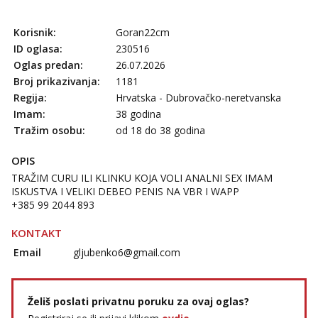
Učiteljica iz predgrađa traži...
Tel:
064/677-677
- Kod: #160
Korisnik:
Goran22cm
tel:0,93€ - mob:1,12€ min
ID oglasa:
230516
Obavijesti me kada se oslobodi
Oglas predan:
26.07.2026
Monika
Broj prikazivanja:
1181
Čekam tvoj poziv!
Regija:
Hrvatska - Dubrovačko-neretvanska
Imam:
38 godina
Tel:
064/677-677
- Kod: #133
tel:0,93€ - mob:1,12€ min
Tražim osobu:
od 18 do 38 godina
Žana
OPIS
Čekam tvoj poziv!
TRAŽIM CURU ILI KLINKU KOJA VOLI ANALNI SEX IMAM
Tel:
064/677-677
- Kod: #135
ISKUSTVA I VELIKI DEBEO PENIS NA VBR I WAPP
tel:0,93€ - mob:1,12€ min
+385 99 2044 893
Ivančica
KONTAKT
Čekam tvoj poziv!
Email
gljubenko6@gmail.com
Tel:
064/677-677
- Kod: #108
tel:0,93€ - mob:1,12€ min
Želiš poslati privatnu poruku za ovaj oglas?
Zara
Čekam tvoj poziv!