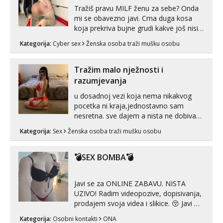
seksa, puš...
Tražiš pravu MILF ženu za sebe? Onda
mi se obavezno javi. Crna duga kosa
koja prekriva bujne grudi kakve još nisi
vidio, čista ŠESTICA! A usne? O usnama
Kategorija:
Cyber sex
Ženska osoba traži mušku osobu
bolje da ni ne pričam. Prave pune usne
koje će ti se urezati u pamćenje, jer
vjeruj mi, takve još nisi vidio. Uvijek sam
Tražim malo nježnosti i
spremna za ONLOINE zabavu...
razumjevanja
u dosadnoj vezi koja nema nikakvog
pocetka ni kraja,jednostavno sam
nesretna. sve dajem a nista ne dobivam
za uzvrat.trazim muskarca koji ce
Kategorija:
Sex
Ženska osoba traži mušku osobu
zadovoljiti moje potrebe,ne trazim puno
samo malo njeznosti i razumjevanja.
volim njezan seks i njezne poljupce po
💣SEX BOMBA💣
tijelu koji me jako pale,obozavam kad
muskar...
Javi se za ONLINE ZABAVU. NISTA
UZIVO! Radim videopozive, dopisivanja,
prodajem svoja videa i slikice. 😚 Javi mi
se porukom na Whatsupp, Viber ili
Kategorija:
Osobni kontakti
ONA