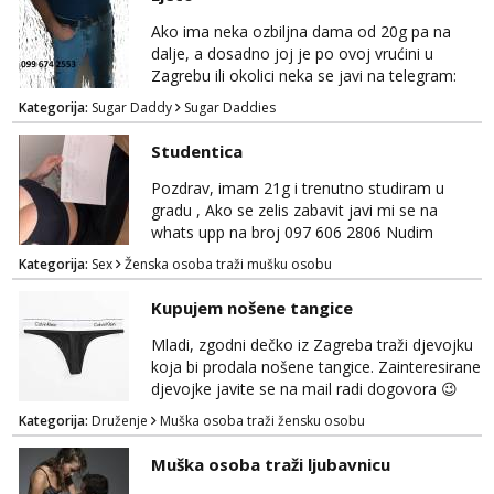
također, nisam zainteresirana za one and
done susrete. Ako se nalaziš u ovome, javi
Ako ima neka ozbiljna dama od 20g pa na
mi se na WhatsApp sa nečime o sebi i tome
dalje, a dosadno joj je po ovoj vrućini u
što voliš seksualno za daljnji d...
Zagrebu ili okolici neka se javi na telegram:
Bozt_8 ili na viber 099 674 2553.
Kategorija:
Sugar Daddy
Sugar Daddies
Studentica
Pozdrav, imam 21g i trenutno studiram u
gradu , Ako se zelis zabavit javi mi se na
whats upp na broj 097 606 2806 Nudim
razme vrste zabave uzivo i online
Kategorija:
Sex
Ženska osoba traži mušku osobu
Kupujem nošene tangice
Mladi, zgodni dečko iz Zagreba traži djevojku
koja bi prodala nošene tangice. Zainteresirane
djevojke javite se na mail radi dogovora 😉
Kategorija:
Druženje
Muška osoba traži žensku osobu
Muška osoba traži ljubavnicu