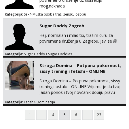
povremeno druzenje uz diskreciju
mog.naknada
Kategorija:
Sex
Muška osoba traži žensku osobu
Sugar Daddy Zagreb
Hej, normalan i mlad tip, tražim curu za
povremena druženja u Zagrebu. Javi se 🤗
Kategorija:
Sugar Daddy
Sugar Daddies
Stroga Domina – Potpuna pokornost,
sissy trening i fetishi - ONLINE
Stroga Domina – Potpuna pokornost, sissy
trening i ostalo - ONLINE Vrijeme je da tvoj
jadan ponos i tvoj novčanik dobiju pravu
svrhu. Inteligentna, hladna i beskompromisna
Kategorija:
Fetish
Dominacija
Domina preuzima potpunu kontrolu nad
tvojim umom i financijama. Zanimaju me
1
...
4
5
6
...
23
isključivo ozbiljni, solventni i poslušni subovi
koji žude za strogim zapovijedima, sissy
transformacijom (rublje, elegancija) i