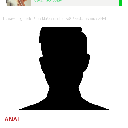
Tel:
064/677-677
- Kod: #108
tel:0,93€ - mob:1,12€ min
Ljubavni oglasnik
›
Sex
›
Muška osoba traži žensku osobu
› ANAL
Zara
Čekam tvoj poziv!
Tel:
064/677-677
- Kod: #123
tel:0,93€ - mob:1,12€ min
Anđela
Čekam tvoj poziv!
Tel:
064/677-677
- Kod: #142
tel:0,93€ - mob:1,12€ min
Liliana
Razgovaram :)
Tel:
064/677-677
- Kod: #69
tel:0,93€ - mob:1,12€ min
Obavijesti me kada se oslobodi
Kristina
ANAL
Razgovaram :)