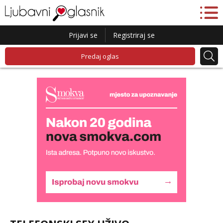
Prijavi se
Registriraj se
Predaj oglas
Liliana
Razgovaram :)
Tel:
064/677-677
- Kod: #69
tel:0,93€ - mob:1,12€ min