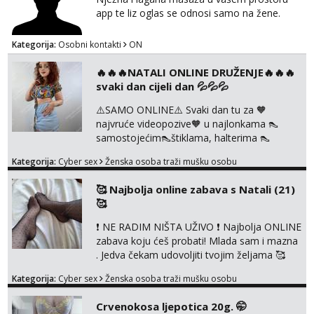
app te liz oglas se odnosi samo na žene.
Kategorija:
Osobni kontakti
ON
🔥🔥🔥NATALI ONLINE DRUŽENJE🔥🔥🔥
svaki dan cijeli dan 💦💦💦
⚠️SAMO ONLINE⚠️ Svaki dan tu za 🧡
najvruće videopozive🧡 u najlonkama 👠
samostojećim👠štiklama, halterima 👠
školarka👠 tajnica ili ostalo po željama i
Kategorija:
Cyber sex
Ženska osoba traži mušku osobu
dogovoru 🧡 Dopisivanja hot chat🧡 o
svakakvim fetišima, ulogama i seksi temama
🥰 Najbolja online zabava s Natali (21)
🧡 Videa🧡 solo squirt, razne anal igračke,
🥰
vibratori, s PARTNEROM, S KOLEGICAMA
lizanje, striptiz, footfetiši itd 🔞 ❣️Radim već
❗ NE RADIM NIŠTA UŽIVO ❗ Najbolja ONLINE
jako dugo, imam iskustva i više načina pla...
zabava koju ćeš probati! Mlada sam i mazna
. Jedva čekam udovoljiti tvojim željama 🥰
Javi se porukom na Whatsapp ili Telagram da
Kategorija:
Cyber sex
Ženska osoba traži mušku osobu
se dogovorimo kako ćemo se zabaviti.
Radim videopozive solo i s kolegicom, imam
Crvenokosa ljepotica 20g. 🤭
foto i video materijal u kojem se sama