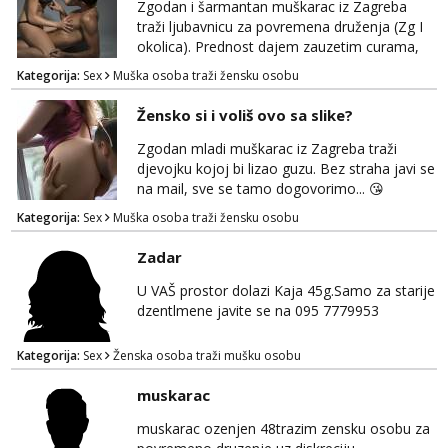
Zgodan i šarmantan muškarac iz Zagreba
traži ljubavnicu za povremena druženja (Zg I
okolica). Prednost dajem zauzetim curama,
jer vjerujem da im je diskrecija jako bitna kao
Kategorija:
Sex
Muška osoba traži žensku osobu
i meni. Javite se na mail gdje možemo
započeti razgovor... 💋
Žensko si i voliš ovo sa slike?
Zgodan mladi muškarac iz Zagreba traži
djevojku kojoj bi lizao guzu. Bez straha javi se
na mail, sve se tamo dogovorimo... 😘
Kategorija:
Sex
Muška osoba traži žensku osobu
Zadar
U VAŠ prostor dolazi Kaja 45g.Samo za starije
dzentlmene javite se na 095 7779953
Kategorija:
Sex
Ženska osoba traži mušku osobu
muskarac
muskarac ozenjen 48trazim zensku osobu za