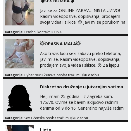
💣SEX BOMBA💣
0045
Javi se za ONLINE ZABAVU. NISTA UZIVO!
Radim videopozive, dopisivanja, prodajem
svoja videa i slikice. 😚 Javi mi se porukom na
Whatsupp, Viber ili Telegram. +385 91 723
Kategorija:
Osobni kontakti
ONA
0045
💥OPASNA MALA💥
Ako trazis ludu sexi zabavu preko telefona,
javi mi se. Radim videopozive, dopisivanja,
prodajem svoja videa i slikice. 😚 Za lijepu
suradnju javi mi se porukom na Whatsupp,
Kategorija:
Cyber sex
Ženska osoba traži mušku osobu
Viber ili Telegram. +385 91 723 0045
Diskretno druženje u jutarnjim satima
Hej, imam 25 godina i iz Zagreba sam.
175/70. Ovime se bavim isključivo radnim
danima od 9 do 16. Generalno najviše radim
GFE, tako da ako voliš lagana, opuštena
Kategorija:
Sex
Ženska osoba traži mušku osobu
druženja u diskreciji, vjerovatno ćemo si
pasati. Preferiram dugoročna druženja
Ljeto