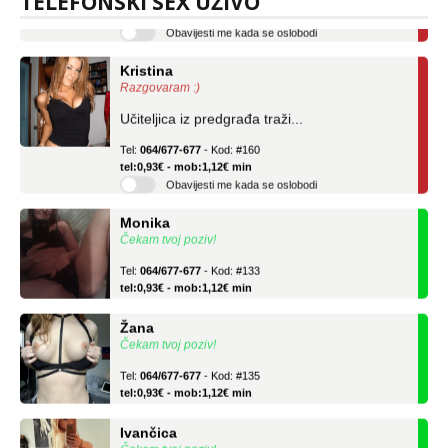
TELEFONSKI SEX UŽIVO
Obavijesti me kada se oslobodi
Kristina
Razgovaram :)
Učiteljica iz predgrađa traži...
Tel:
064/677-677
- Kod: #160
tel:0,93€ - mob:1,12€ min
Obavijesti me kada se oslobodi
Monika
Čekam tvoj poziv!
Tel:
064/677-677
- Kod: #133
tel:0,93€ - mob:1,12€ min
Žana
Čekam tvoj poziv!
Tel:
064/677-677
- Kod: #135
tel:0,93€ - mob:1,12€ min
Ivančica
Čekam tvoj poziv!