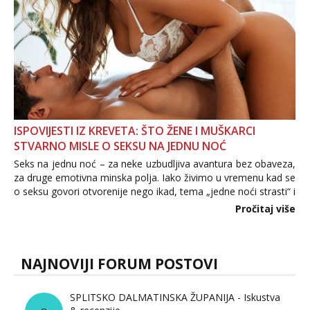
ISPOVIJESTI IZ KREVETA: ŠTO ŽENE I MUŠKARCI
STVARNO MISLE O SEKSU NA JEDNU NOĆ
Seks na jednu noć – za neke uzbudljiva avantura bez obaveza,
za druge emotivna minska polja. Iako živimo u vremenu kad se
o seksu govori otvorenije nego ikad, tema „jedne noći strasti“ i
dalje izaziva burne rasprave. Što zapravo misle žene, a što
Pročitaj više
muškarci? Jesu...
NAJNOVIJI FORUM POSTOVI
SPLITSKO DALMATINSKA ŽUPANIJA - Iskustva