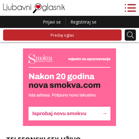
Prijavi se
Registriraj se
Predaj oglas
Lucija
Razgovaram :)
Tel:
064/677-677
- Kod: #136
tel:0,93€ - mob:1,12€ min