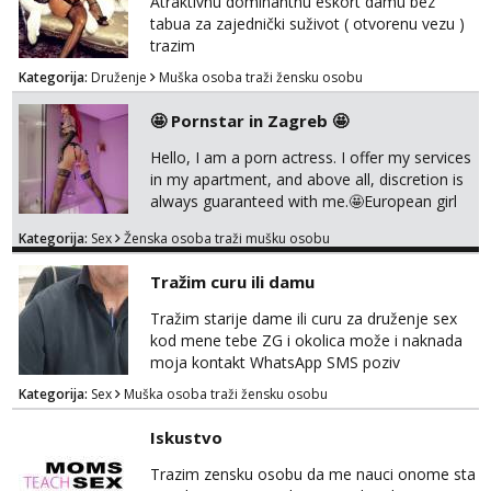
Atraktivnu dominantnu eskort damu bez
tabua za zajednički suživot ( otvorenu vezu )
trazim
Kategorija:
Druženje
Muška osoba traži žensku osobu
🤩 Pornstar in Zagreb 🤩
Hello, I am a porn actress. I offer my services
in my apartment, and above all, discretion is
always guaranteed with me.🤩European girl
with experience I do classic
Kategorija:
Sex
Ženska osoba traži mušku osobu
sex,domination,and oral with condom cause
i need to stay healthy because acting and
Tražim curu ili damu
also my own health 😘 i dont do anal or
kissing
Tražim starije dame ili curu za druženje sex
kod mene tebe ZG i okolica može i naknada
moja kontakt WhatsApp SMS poziv
Kategorija:
Sex
Muška osoba traži žensku osobu
Iskustvo
Trazim zensku osobu da me nauci onome sta