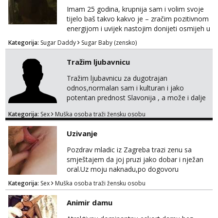
Imam 25 godina, krupnija sam i volim svoje
Zara
tijelo baš takvo kakvo je – zračim pozitivnom
Čekam tvoj poziv!
energijom i uvijek nastojim donijeti osmijeh u
Tel:
064/677-677
- Kod: #123
nečiji dan. Tražim zrelu, galantnu osobu za
Kategorija:
Sugar Daddy
Sugar Baby (zensko)
tel:0,93€ - mob:1,12€ min
ugodno, opušteno i uzajamno korisno
druženje – bez lažnih obećanja i s puno
Tražim ljubavnicu
Anđela
iskrenosti. Nisam prostitutka, niti želim biti –
Čekam tvoj poziv!
ne zanima me “posao”, već odnos temeljen
Tražim ljubavnicu za dugotrajan
na međusobnom poštovanju, povjerenju i
Tel:
064/677-677
- Kod: #142
odnos,normalan sam i kulturan i jako
tel:0,93€ - mob:1,12€ min
pažnji. Voli...
potentan prednost Slavonija , a može i dalje
mobilan sam,molim da mi se jave samo
Mira
Kategorija:
Sex
Muška osoba traži žensku osobu
ozbiljne žene koje su se našle u mom oglasu.
Čekam tvoj poziv!
Uzivanje
Tel:
064/677-677
- Kod: #72
tel:0,93€ - mob:1,12€ min
Pozdrav mladic iz Zagreba trazi zenu sa
smještajem da joj pruzi jako dobar i nježan
oral.Uz moju naknadu,po dogovoru
.Diskrecija osigurana.
Kategorija:
Sex
Muška osoba traži žensku osobu
Animir damu