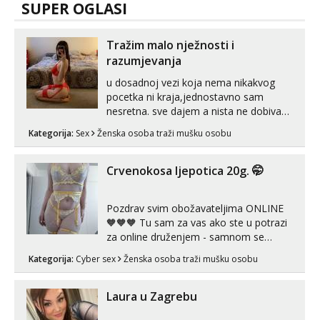
SUPER OGLASI
Tražim malo nježnosti i
razumjevanja
u dosadnoj vezi koja nema nikakvog
pocetka ni kraja,jednostavno sam
nesretna. sve dajem a nista ne dobivam
za uzvrat.trazim muskarca koji ce
Kategorija:
Sex
Ženska osoba traži mušku osobu
zadovoljiti moje potrebe,ne trazim puno
samo malo njeznosti i razumjevanja.
volim njezan seks i njezne poljupce po
Crvenokosa ljepotica 20g. 🤭
tijelu koji me jako pale,obozavam kad
muskar...
Pozdrav svim obožavateljima ONLINE
🧡🧡🧡 Tu sam za vas ako ste u potrazi
za online druženjem - samnom se
možete zabaviti preko videopoziva, ili
Kategorija:
Cyber sex
Ženska osoba traži mušku osobu
ako vam nisam dovoljna radim i u paru i
trojci s kolegicama, svaka je drugačija
😉 Radim i vruća tipkanja uz slike i hot
Laura u Zagrebu
line pozive. Za vas sam pripremila ...