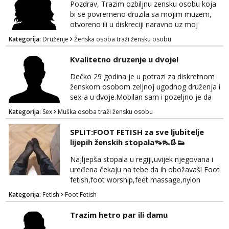
kao niti cinjenica ako trazite nesto izvan braka
Pozdrav, Trazim ozbiljnu zensku osobu koja
koji je upao u monotoniju svakodnevnice.
bi se povremeno druzila sa mojim muzem,
Ono što mi je važ...
otvoreno ili u diskreciji naravno uz moj
blagoslov i moje znanje. Trazi se prijateljica
Kategorija:
Druženje
Ženska osoba traži žensku osobu
koja bi njega zadovoljila ponekad ako se
stvari poklope i ja bi bila prisutna. Ocekujem
Kvalitetno druzenje u dvoje!
te. Hvala
Dečko 29 godina je u potrazi za diskretnom
ženskom osobom zeljnoj ugodnog druženja i
sex-a u dvoje.Mobilan sam i pozeljno je da
bude iz Bjelovarske zupanije ili okolice! Ako se
Kategorija:
Sex
Muška osoba traži žensku osobu
pronalazis u oglasu javi se za brz i diskretan
dogovor na whapp/viber/sms! 099 746 2081
SPLIT:FOOT FETISH za sve ljubitelje
lijepih ženskih stopala👡👠👢👟
Najljepša stopala u regiji,uvijek njegovana i
uređena čekaju na tebe da ih obožavaš! Foot
fetish,foot worship,feet massage,nylon
fetish,trampling... Ponedjeljak-subota:15-
Kategorija:
Fetish
Foot Fetish
20.30h. Samo za istinske obožavatelje ovog
fetisha,isključivo POZIV. Sex i sl.ISKLJUČENO!
Trazim hetro par ili damu