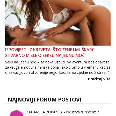
ISPOVIJESTI IZ KREVETA: ŠTO ŽENE I MUŠKARCI
STVARNO MISLE O SEKSU NA JEDNU NOĆ
Seks na jednu noć – za neke uzbudljiva avantura bez obaveza,
za druge emotivna minska polja. Iako živimo u vremenu kad se
o seksu govori otvorenije nego ikad, tema „jedne noći strasti“ i
dalje izaziva burne rasprave. Što zapravo misle žene, a što
Pročitaj više
muškarci? Jesu...
NAJNOVIJI FORUM POSTOVI
ZADARSKA ŽUPANIJA - Iskustva & recenzije