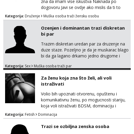
zna da imam vise iskustva Naknada po
dogovoru Javi se ovdje ako mislis da ti to
mozes
Kategorija:
Druženje
Muška osoba traži žensku osobu
Ozenjen i dominantan trazi diskretan
bi par
Trazim diskretan uredan par za druzenje na
duze staze. Pozeljno je da je muskarac blago
bi da ga lagano drkamo jedno drugome i
otvoren sam da vas oboje izjebem. Imam
Kategorija:
Sex
Muška osoba traži par
iskustva sa cuckold i volio bih upoznati bracni
par u HR koji bi zelio probati ili masta o tako
Za ženu koja zna što želi, ali voli
necemu. Ja sam nepusac, cist, uredan i
istraživati
diskretan. 195 100 44 godine Strogo okolica
Rijeke lp
Volio bih upoznati otvorenu, opuštenu i
komunikativnu ženu, po mogucnosti stariju,
koja voli istraživati BDSM, dominaciju i
submisiju, roleplay, fetishe i razne oblike
Kategorija:
Fetish
Dominacija
kreativne erotike, kao i sex opcenito.
Obožavam starije, zrele i samopouzdane
Trazi se ozbiljna zenska osoba
zene. Iskustvo, godine, izgled nisu presudni,