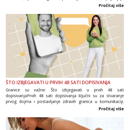
i brojni krivotvoreni proizvodi, nepouzdane internetske
Pročitaj više
trgovine te proizvodi nepoznatog podrijetla. ...
ŠTO IZBJEGAVATI U PRVIH 48 SATI DOPISIVANJA
Granice su važne: Što izbjegavati u prvih 48 sati
dopisivanjaPrvih 48 sati dopisivanja ključni su za stvaranje
prvog dojma i postavljanje zdravih granica u komunikaciji.
Važno je izbjeći prebrzo otkrivanje osobnih ili intimnih
Pročitaj više
informacija, jer nepoznata osoba još nije zaslužila to
povjerenje. Takođe...