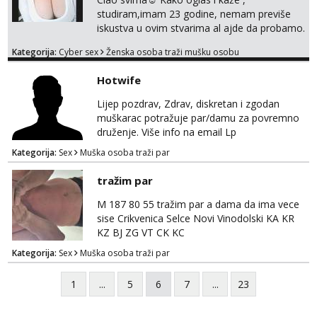
studiram,imam 23 godine, nemam previše
iskustva u ovim stvarima al ajde da probamo.
🤗 Nudim fotkice,videa, dopisivanje može
Kategorija:
Cyber sex
Ženska osoba traži mušku osobu
poslije kada se bolje znamo i videopoziv i
tome slično u zamjenu za mjesečni đeparac.
Hotwife
Idealno ne nešto jednokratno već
dogovoreno i na dulje vrijeme. Malo jesam
Lijep pozdrav, Zdrav, diskretan i zgodan
sramežljiva ali potrudit ću se da budeš
muškarac potražuje par/damu za povremno
zadovoljan i da imaš nekog za svakodn...
druženje. Više info na email Lp
Kategorija:
Sex
Muška osoba traži par
tražim par
M 187 80 55 tražim par a dama da ima vece
sise Crikvenica Selce Novi Vinodolski KA KR
KZ BJ ZG VT CK KC
Kategorija:
Sex
Muška osoba traži par
1
...
5
6
7
...
23