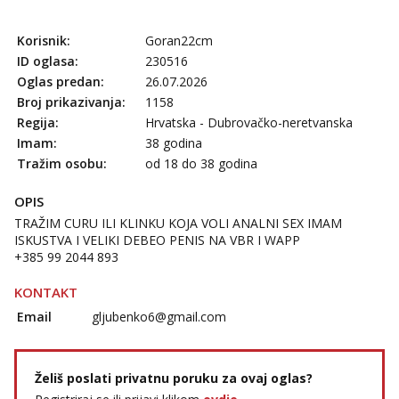
Mira
Korisnik:
Goran22cm
Čekam tvoj poziv!
ID oglasa:
230516
Tel:
064/677-677
- Kod: #72
Oglas predan:
26.07.2026
tel:0,93€ - mob:1,12€ min
Broj prikazivanja:
1158
Regija:
Hrvatska - Dubrovačko-neretvanska
Lucija
Razgovaram :)
Imam:
38 godina
Tražim osobu:
od 18 do 38 godina
Tel:
064/677-677
- Kod: #136
tel:0,93€ - mob:1,12€ min
Obavijesti me kada se oslobodi
OPIS
TRAŽIM CURU ILI KLINKU KOJA VOLI ANALNI SEX IMAM
Liliana
ISKUSTVA I VELIKI DEBEO PENIS NA VBR I WAPP
Razgovaram :)
+385 99 2044 893
Tel:
064/677-677
- Kod: #69
tel:0,93€ - mob:1,12€ min
KONTAKT
Obavijesti me kada se oslobodi
Email
gljubenko6@gmail.com
Snježana
Razgovaram :)
Želiš poslati privatnu poruku za ovaj oglas?
Tel:
064/677-677
- Kod: #119
tel:0,93€ - mob:1,12€ min