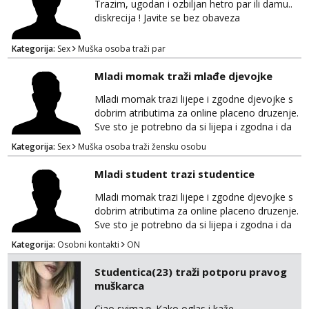
Trazim, ugodan i ozbiljan hetro par ili damu..
diskrecija ! Javite se bez obaveza
Kategorija:
Sex
Muška osoba traži par
Mladi momak traži mlađe djevojke
Mladi momak trazi lijepe i zgodne djevojke s
dobrim atributima za online placeno druzenje.
Sve sto je potrebno da si lijepa i zgodna i da
imas dobre atribute. Diskrecija zajamčena i
Kategorija:
Sex
Muška osoba traži žensku osobu
naravno nagrada za tebe. Javiti se mozete na
gmail nepoznatn45@gmail.com ili na telegram
Mladi student trazi studentice
@nepoznatnetko. Ili ako ima koji decko da bi
razmijenio slike ili videa djevojkama koje
Mladi momak trazi lijepe i zgodne djevojke s
posjeduje ili poznaje neku neka se javi t...
dobrim atributima za online placeno druzenje.
Sve sto je potrebno da si lijepa i zgodna i da
imas dobre atribute. Diskrecija zajamčena i
Kategorija:
Osobni kontakti
ON
naravno nagrada za tebe. Javiti se mozete na
gmail nepoznatn45@gmail.com ili na telegram
Studentica(23) traži potporu pravog
@nepoznatnetko. Ili ako ima koji decko da bi
muškarca
razmijenio slike ili videa djevojkama koje
posjeduje ili poznaje neku neka se javi t...
Ciao svima☺️ Kako oglas i kaže ,