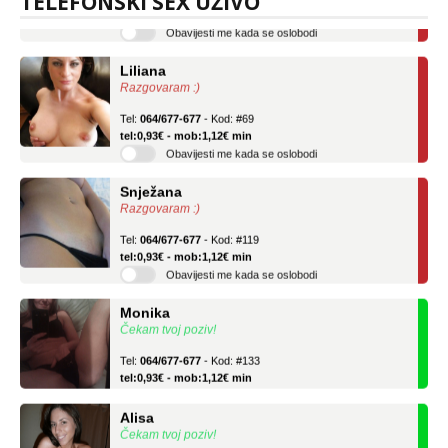
TELEFONSKI SEX UŽIVO
Obavijesti me kada se oslobodi
Liliana
Razgovaram :)
Tel:
064/677-677
- Kod: #69
tel:0,93€ - mob:1,12€ min
Obavijesti me kada se oslobodi
Snježana
Razgovaram :)
Tel:
064/677-677
- Kod: #119
tel:0,93€ - mob:1,12€ min
Obavijesti me kada se oslobodi
Monika
Čekam tvoj poziv!
Tel:
064/677-677
- Kod: #133
tel:0,93€ - mob:1,12€ min
Alisa
Čekam tvoj poziv!