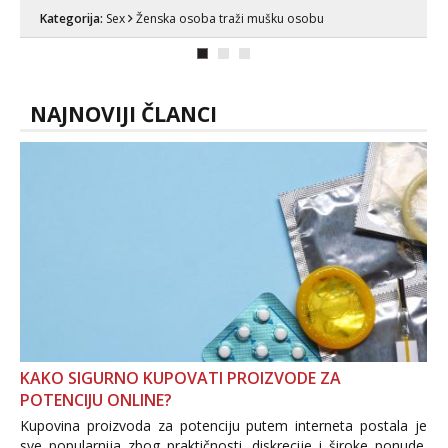
za uzvrat.trazim muskarca koji ce
Kategorija:
Sex
Ženska osoba traži mušku osobu
zadovoljiti moje potrebe,ne trazim puno
samo malo njeznosti i razumjevanja.
volim njezan seks i njezne poljupce po
tijelu koji me jako pale,obozavam kad
muskar...
NAJNOVIJI ČLANCI
KAKO SIGURNO KUPOVATI PROIZVODE ZA
POTENCIJU ONLINE?
Kupovina proizvoda za potenciju putem interneta postala je
sve popularnija zbog praktičnosti, diskrecije i široke ponude.