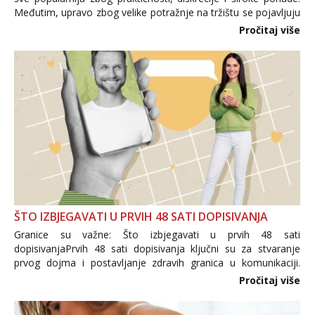
Međutim, upravo zbog velike potražnje na tržištu se pojavljuju
i brojni krivotvoreni proizvodi, nepouzdane internetske
Pročitaj više
trgovine te proizvodi nepoznatog podrijetla. ...
ŠTO IZBJEGAVATI U PRVIH 48 SATI DOPISIVANJA
Granice su važne: Što izbjegavati u prvih 48 sati
dopisivanjaPrvih 48 sati dopisivanja ključni su za stvaranje
prvog dojma i postavljanje zdravih granica u komunikaciji.
Važno je izbjeći prebrzo otkrivanje osobnih ili intimnih
Pročitaj više
informacija, jer nepoznata osoba još nije zaslužila to
povjerenje. Takođe...