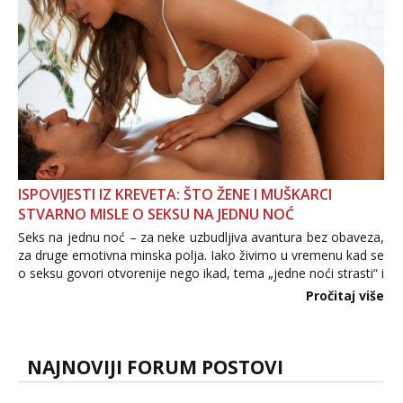
ISPOVIJESTI IZ KREVETA: ŠTO ŽENE I MUŠKARCI
STVARNO MISLE O SEKSU NA JEDNU NOĆ
Seks na jednu noć – za neke uzbudljiva avantura bez obaveza,
za druge emotivna minska polja. Iako živimo u vremenu kad se
o seksu govori otvorenije nego ikad, tema „jedne noći strasti“ i
dalje izaziva burne rasprave. Što zapravo misle žene, a što
Pročitaj više
muškarci? Jesu...
NAJNOVIJI FORUM POSTOVI