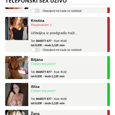
TELEFONSKI SEX UŽIVO
tel:0,93€ - mob:1,12€ min
Obavijesti me kada se oslobodi
Kristina
Razgovaram :)
Učiteljica iz predgrađa traži...
Tel:
064/677-677
- Kod: #160
tel:0,93€ - mob:1,12€ min
Obavijesti me kada se oslobodi
Biljana
Čekam tvoj poziv!
Tel:
064/677-677
- Kod: #132
tel:0,93€ - mob:1,12€ min
Alisa
Čekam tvoj poziv!
Tel:
064/677-677
- Kod: #106
tel:0,93€ - mob:1,12€ min
Žana
Razgovaram :)