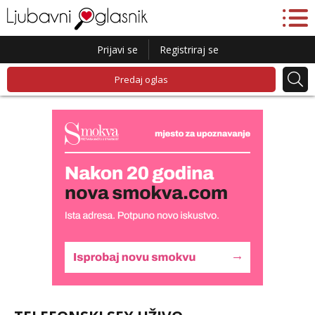
Prijavi se
Registriraj se
Predaj oglas
Liliana
Razgovaram :)
Tel:
064/677-677
- Kod: #69