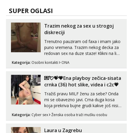
SUPER OGLASI
Trazim nekog za sex u strogoj
diskreciji
Trenutno pauziram od faxa i imam jako
puno vremena. Trazim nekog decka za
redovan sex na duze staze! Klikni na link
ispod i nadji me tamo, cekam te!
Kategorija:
Osobni kontakti
ONA
💌💘💝💗Ena playboy zečica-sisata
crnka (36) hot slike, videa i c2c💗
Tražiš pravu MILF ženu za sebe? Onda
mi se obavezno javi. Crna duga kosa
koja prekriva bujne grudi kakve još nisi
vidio, čista ŠESTICA! A usne? O usnama
Kategorija:
Cyber sex
Ženska osoba traži mušku osobu
bolje da ni ne pričam. Prave pune usne
koje će ti se urezati u pamćenje, jer
vjeruj mi, takve još nisi vidio. Uvijek sam
Laura u Zagrebu