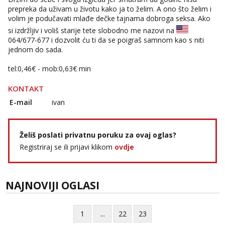
Žana
prepreka da uživam u životu kako ja to želim. A ono što želim i
Razgovaram :)
volim je podučavati mlađe dečke tajnama dobroga seksa. Ako
Tel:
064/677-677
- Kod: #135
si izdržljiv i voliš starije tete slobodno me nazovi na
tel:0,93€ - mob:1,12€ min
064/677-677
i dozvolit ću ti da se poigraš samnom kao s niti
Obavijesti me kada se oslobodi
jednom do sada.
Lili
tel:0,46€ - mob:0,63€ min
Čekam tvoj poziv!
KONTAKT
Tel:
064/677-677
- Kod: #128
tel:0,93€ - mob:1,12€ min
E-mail
ivan
Zara
Čekam tvoj poziv!
Želiš poslati privatnu poruku za ovaj oglas?
Tel:
064/677-677
- Kod: #123
Registriraj se ili prijavi klikom
ovdje
tel:0,93€ - mob:1,12€ min
Anđela
Čekam tvoj poziv!
NAJNOVIJI OGLASI
Tel:
064/677-677
- Kod: #142
tel:0,93€ - mob:1,12€ min
1
...
22
23