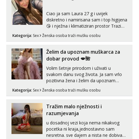
spremna za ONLOINE zabavu...
Ciao ja sam Laura 27 g i uvijek
diskretno i namirisana sam i top higijena
😘 i nježna i klimatiziran prostor Trazim
sex za nagradu Radim klasican sex
Kategorija:
Sex
Ženska osoba traži mušku osobu
Pusenje i gutanje sperme Erotsko rublje
imam uvijek Lizati me mozes i ljubiti po
tijelu Iskljucivo neradim analni !!! I
Želim da upoznam muškarca za
neljubim se Wha...
dobar provod 💋🌺
Volim šetnje prirodom i uživati u
svakom danu svog života. Ja sam vrlo
pozitivna žena i želim da upoznam
muškarca za dobar provod, naravno
Kategorija:
Sex
Ženska osoba traži mušku osobu
može i nešto više.💋🌺 Klikni na link
ispod i nadji me tamo, cekam te!
Tražim malo nježnosti i
razumjevanja
u dosadnoj vezi koja nema nikakvog
pocetka ni kraja,jednostavno sam
nesretna. sve dajem a nista ne dobivam