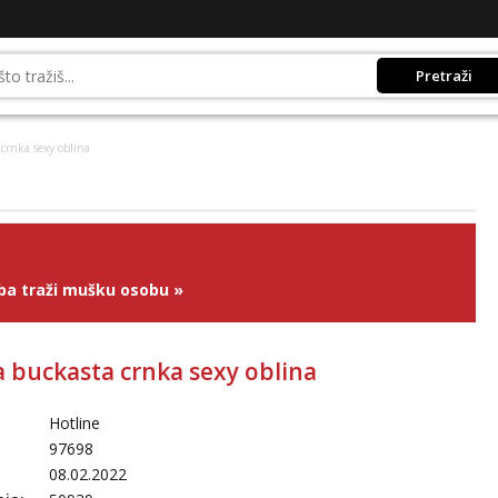
Pretraži
 crnka sexy oblina
ba traži mušku osobu
»
a buckasta crnka sexy oblina
Hotline
97698
08.02.2022