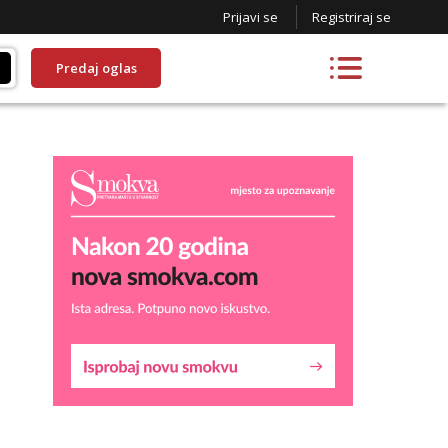
Prijavi se
Registriraj se
Predaj oglas
Lucija
Razgovaram :)