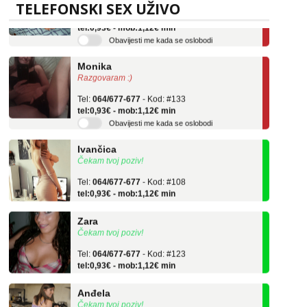
TELEFONSKI SEX UŽIVO
Tel:
064/677-677
- Kod: #136
tel:0,93€ - mob:1,12€ min
Obavijesti me kada se oslobodi
Monika
Razgovaram :)
Tel:
064/677-677
- Kod: #133
tel:0,93€ - mob:1,12€ min
Obavijesti me kada se oslobodi
Ivančica
Čekam tvoj poziv!
Tel:
064/677-677
- Kod: #108
tel:0,93€ - mob:1,12€ min
Zara
Čekam tvoj poziv!
Tel:
064/677-677
- Kod: #123
tel:0,93€ - mob:1,12€ min
Anđela
Čekam tvoj poziv!