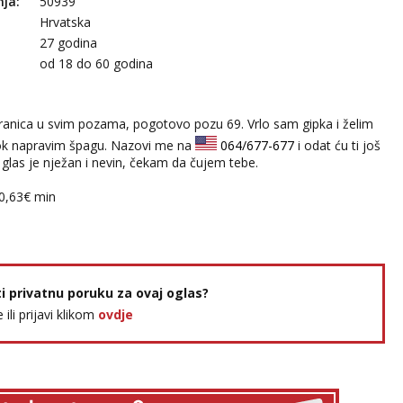
nja:
50939
Hrvatska
27 godina
:
od 18 do 60 godina
ranica u svim pozama, pogotovo pozu 69. Vrlo sam gipka i želim
dok napravim špagu. Nazovi me na
064/677-677
i odat ću ti još
 glas je nježan i nevin, čekam da čujem tebe.
:0,63€ min
ti privatnu poruku za ovaj oglas?
e ili prijavi klikom
ovdje