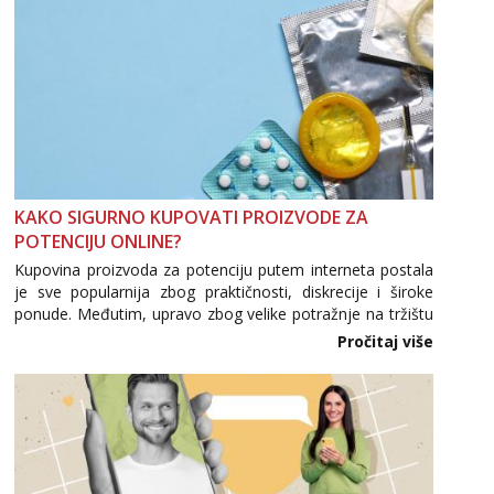
KAKO SIGURNO KUPOVATI PROIZVODE ZA
POTENCIJU ONLINE?
Kupovina proizvoda za potenciju putem interneta postala
je sve popularnija zbog praktičnosti, diskrecije i široke
ponude. Međutim, upravo zbog velike potražnje na tržištu
se pojavljuju i brojni krivotvoreni proizvodi, nepouzdane
Pročitaj više
internetske trgovine te proizvodi nepoznatog podrijetla. ...