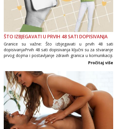
ŠTO IZBJEGAVATI U PRVIH 48 SATI DOPISIVANJA
Granice su važne: Što izbjegavati u prvih 48 sati
dopisivanjaPrvih 48 sati dopisivanja ključni su za stvaranje
prvog dojma i postavljanje zdravih granica u komunikaciji.
Važno je izbjeći prebrzo otkrivanje osobnih ili intimnih
Pročitaj više
informacija, jer nepoznata osoba još nije zaslužila to
povjerenje. Takođe...