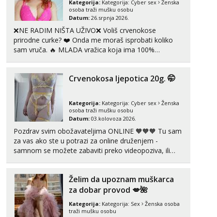
Kategorija:
Kategorija:
Cyber sex
Ženska
Tel:
064/677-677
- Kod: #123
osoba traži mušku osobu
tel:0,93€ - mob:1,12€ min
Datum:
26.srpnja 2026.
❌NE RADIM NIŠTA UŽIVO❌ Voliš crvenokose
Anđela
prirodne curke? ❤️ Onda me moraš isprobati koliko
Čekam tvoj poziv!
sam vruča.‎ ️‍🔥 MLADA vražica koja ima 100%
prorodne grudi, 💦 Misli su mi uvijek prljave i u svemu
Tel:
064/677-677
- Kod: #142
tel:0,93€ - mob:1,12€ min
vidim samo užitak. 💦 U mojoj raznolikoj ponudi
Crvenokosa ljepotica 20g. 🤭
možeš pranaći nešto po svojoj mjeri. Sexi videa s
kolegica...
Kategorija:
Kategorija:
Cyber sex
Ženska
osoba traži mušku osobu
Datum:
03.kolovoza 2026.
Pozdrav svim obožavateljima ONLINE 🧡🧡🧡 Tu sam
za vas ako ste u potrazi za online druženjem -
samnom se možete zabaviti preko videopoziva, ili
ako vam nisam dovoljna radim i u paru i trojci s
kolegicama, svaka je drugačija 😉 Radim i vruća
Želim da upoznam muškarca
tipkanja uz slike i hot line pozive. Za vas sam
pripremila ...
za dobar provod 💋🌺
Kategorija:
Kategorija:
Sex
Ženska osoba
traži mušku osobu