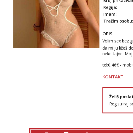
Broj prikaziva
Regija:
Imam:
Tražim osobu
OPIS
Volim sex bez g
da mi ju ližeš 
neke tajne. Moj
tel:0,46€ - mob
KONTAKT
Želiš posla
Registriraj s