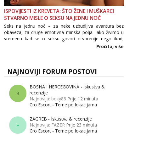
ISPOVIJESTI IZ KREVETA: ŠTO ŽENE I MUŠKARCI
STVARNO MISLE O SEKSU NA JEDNU NOĆ
Seks na jednu noć – za neke uzbudljiva avantura bez
obaveza, za druge emotivna minska polja. Iako živimo u
vremenu kad se o seksu govori otvorenije nego ikad,
tema „jedne noći strasti“ i dalje izaziva burne rasprave. Što
Pročitaj više
zapravo misle žene, a što muškarci? Jesu...
NAJNOVIJI FORUM POSTOVI
BOSNA I HERCEGOVINA - Iskustva &
recenzije
B
Najnovija: boky88
Prije 12 minuta
Cro Escort - Teme po lokacijama
ZAGREB - Iskustva & recenzije
Najnovija: FAZER
Prije 23 minuta
F
Cro Escort - Teme po lokacijama