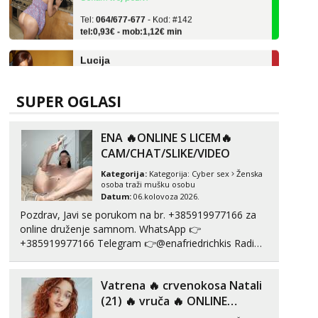
Tel:
064/677-677
- Kod: #142
tel:0,93€ - mob:1,12€ min
Lucija
Razgovaram :)
Tel:
064/677-677
- Kod: #136
tel:0,93€ - mob:1,12€ min
SUPER OGLASI
Obavijesti me kada se oslobodi
Monika
ENA 🔥ONLINE S LICEM🔥
Razgovaram :)
CAM/CHAT/SLIKE/VIDEO
Tel:
064/677-677
- Kod: #133
Kategorija:
Kategorija:
Cyber sex
Ženska
tel:0,93€ - mob:1,12€ min
osoba traži mušku osobu
Obavijesti me kada se oslobodi
Datum:
06.kolovoza 2026.
Pozdrav, Javi se porukom na br. +385919977166 za
Ivančica
online druženje samnom. WhatsApp 👉
Čekam tvoj poziv!
+385919977166 Telegram 👉@enafriedrichkis Radim
Tel:
064/677-677
- Kod: #108
videopozive s licem, solo i s partnerom, kolegicama
tel:0,93€ - mob:1,12€ min
(Tina&Natali), razne kombinacije halteri, haljine,
Vatrena ‎️‍🔥 crvenokosa Natali
štikle, samostojeće itd. Nudim svakakva videa seksa,
Zara
puš...
(21) ‎️‍🔥 vruča‎ ️‍🔥 ONLINE
Čekam tvoj poziv!
ZABAVA