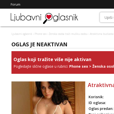
Forum
Ljubavni oglasnik
›
Phone sex
›
Ženska osoba traži mušku osobu
› Atraktivna buckasta
OGLAS JE NEAKTIVAN
Oglas koji tražite više nije aktivan
Pogledajte slične oglase u rubrici:
Phone sex
>
Ženska oso
Atraktivn
Korisnik:
ID oglasa:
Oglas predan: