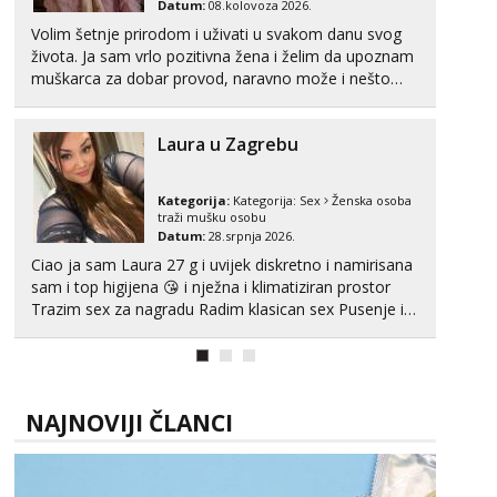
Datum:
08.kolovoza 2026.
Volim šetnje prirodom i uživati u svakom danu svog
života. Ja sam vrlo pozitivna žena i želim da upoznam
muškarca za dobar provod, naravno može i nešto
više.💋🌺 Klikni na link ispod i nadji me tamo, cekam
te!
Laura u Zagrebu
Kategorija:
Kategorija:
Sex
Ženska osoba
traži mušku osobu
Datum:
28.srpnja 2026.
Ciao ja sam Laura 27 g i uvijek diskretno i namirisana
sam i top higijena 😘 i nježna i klimatiziran prostor
Trazim sex za nagradu Radim klasican sex Pusenje i
gutanje sperme Erotsko rublje imam uvijek Lizati me
mozes i ljubiti po tijelu Iskljucivo neradim analni !!! I
neljubim se Wha...
NAJNOVIJI ČLANCI