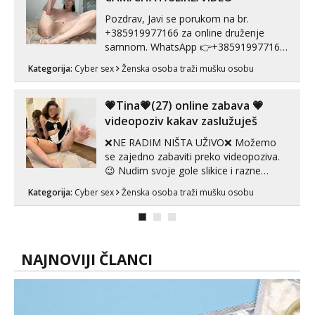
Pozdrav, Javi se porukom na br.
+385919977166 za online druženje
samnom. WhatsApp 👉+385919977166
Telegram 👉@enafriedrichkis Radim
Kategorija:
Cyber sex
Ženska osoba traži mušku osobu
videopozive s licem, solo i s partnerom,
kolegicama (Tina&Natali), razne
kombinacije halteri, haljine, štikle,
💗Tina💗(27) online zabava 💗
samostojeće itd. Nudim svakakva videa
videopoziv kakav zaslužuješ
seksa, puš...
❌NE RADIM NIŠTA UŽIVO❌ Možemo
se zajedno zabaviti preko videopoziva.
😉 Nudim svoje gole slikice i razne
videouradke. 🤩 Za online zabavu pošalji
Kategorija:
Cyber sex
Ženska osoba traži mušku osobu
poruku na Whatsapp, Telegram ili Viber.
😎 +385 91 912 3322 Za provjeru moje
autentičnosti možeš me vidjeti na
videopozivu. 😉 S vama sam vec 5 ...
NAJNOVIJI ČLANCI