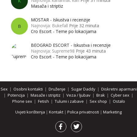
Najnovija: kanarinac kan
Prije 31 minuta
K
Masaža i striptiz
MOSTAR - Iskustva i recenzije
Najnovija: Bukefall
Prije 32 minuta
B
Cro Escort - Teme po lokacijama
BEOGRAD ESCORT - Iskustva i recenzije
Najnovija: Supreme98
Prije 43 minuta
Cro Escort - Teme po lokacijama
Sex
|
Osobni kontakti
|
Druženje
|
Sugar Daddy
|
Diskretni aparmani
|
Potencija
|
Masaže i striptiz
|
Veza / ljubav
|
Brak
|
Cyber sex
|
Phone sex
|
Fetish
|
Tulumi i zabave
|
Sex shop
|
Ostalo
Uvjeti korištenja
|
Kontakt
|
Polica privatnosti
|
Marketing