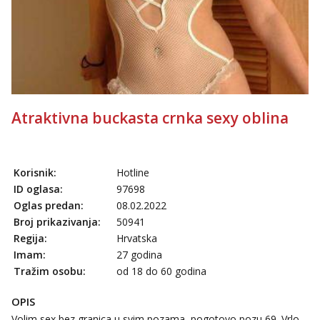
Tel:
064/677-677
- Kod: #106
tel:0,93€ - mob:1,12€ min
Obavijesti me kada se oslobodi
Žana
Čekam tvoj poziv!
Tel:
064/677-677
- Kod: #135
tel:0,93€ - mob:1,12€ min
Atraktivna buckasta crnka sexy oblina
Zara
Razgovaram :)
Tel:
064/677-677
- Kod: #123
Korisnik:
Hotline
tel:0,93€ - mob:1,12€ min
ID oglasa:
97698
Obavijesti me kada se oslobodi
Oglas predan:
08.02.2022
Anđela
Broj prikazivanja:
50941
Čekam tvoj poziv!
Regija:
Hrvatska
Tel:
064/677-677
- Kod: #142
Imam:
27 godina
tel:0,93€ - mob:1,12€ min
Tražim osobu:
od 18 do 60 godina
OPIS
Volim sex bez granica u svim pozama, pogotovo pozu 69. Vrlo