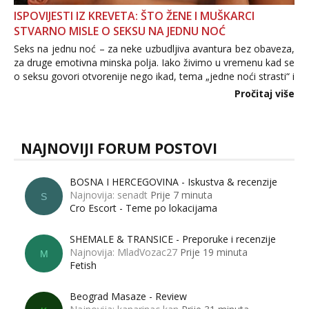
ISPOVIJESTI IZ KREVETA: ŠTO ŽENE I MUŠKARCI
STVARNO MISLE O SEKSU NA JEDNU NOĆ
Seks na jednu noć – za neke uzbudljiva avantura bez obaveza,
za druge emotivna minska polja. Iako živimo u vremenu kad se
o seksu govori otvorenije nego ikad, tema „jedne noći strasti“ i
dalje izaziva burne rasprave. Što zapravo misle žene, a što
Pročitaj više
muškarci? Jesu...
NAJNOVIJI FORUM POSTOVI
BOSNA I HERCEGOVINA - Iskustva & recenzije
Najnovija: senadt
Prije 7 minuta
S
Cro Escort - Teme po lokacijama
SHEMALE & TRANSICE - Preporuke i recenzije
Najnovija: MladVozac27
Prije 19 minuta
M
Fetish
Beograd Masaze - Review