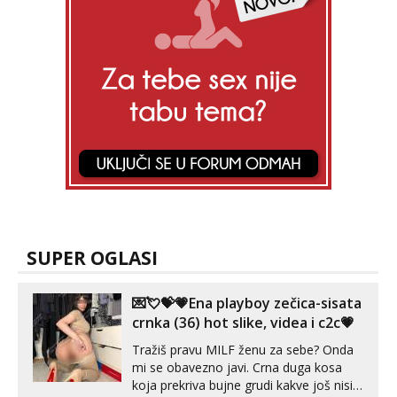
SUPER OGLASI
💌💘💝💗Ena playboy zečica-sisata
crnka (36) hot slike, videa i c2c💗
Tražiš pravu MILF ženu za sebe? Onda
mi se obavezno javi. Crna duga kosa
koja prekriva bujne grudi kakve još nisi