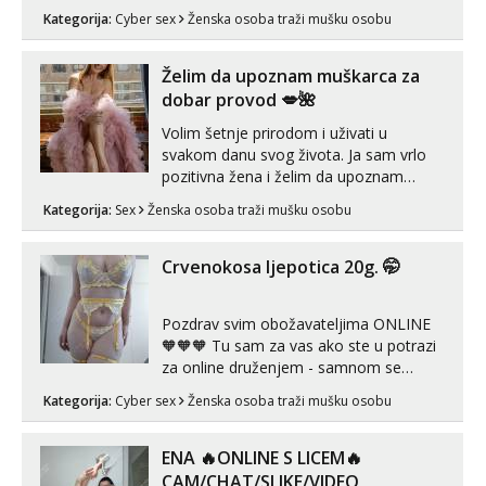
vidio, čista ŠESTICA! A usne? O usnama
Kategorija:
Cyber sex
Ženska osoba traži mušku osobu
bolje da ni ne pričam. Prave pune usne
koje će ti se urezati u pamćenje, jer
vjeruj mi, takve još nisi vidio. Uvijek sam
Želim da upoznam muškarca za
spremna za ONLOINE zabavu...
dobar provod 💋🌺
Volim šetnje prirodom i uživati u
svakom danu svog života. Ja sam vrlo
pozitivna žena i želim da upoznam
muškarca za dobar provod, naravno
Kategorija:
Sex
Ženska osoba traži mušku osobu
može i nešto više.💋🌺 Klikni na link
ispod i nadji me tamo, cekam te!
Crvenokosa ljepotica 20g. 🤭
Pozdrav svim obožavateljima ONLINE
🧡🧡🧡 Tu sam za vas ako ste u potrazi
za online druženjem - samnom se
možete zabaviti preko videopoziva, ili
Kategorija:
Cyber sex
Ženska osoba traži mušku osobu
ako vam nisam dovoljna radim i u paru i
trojci s kolegicama, svaka je drugačija
😉 Radim i vruća tipkanja uz slike i hot
ENA 🔥ONLINE S LICEM🔥
line pozive. Za vas sam pripremila ...
CAM/CHAT/SLIKE/VIDEO