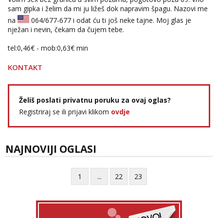
sam gipka i želim da mi ju ližeš dok napravim špagu. Nazovi me
na
064/677-677
i odat ću ti još neke tajne. Moj glas je
nježan i nevin, čekam da čujem tebe.
tel:0,46€ - mob:0,63€ min
KONTAKT
Želiš poslati privatnu poruku za ovaj oglas?
Registriraj se ili prijavi klikom
ovdje
NAJNOVIJI OGLASI
1
...
22
23