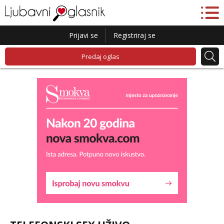
Prijavi se
Registriraj se
Predaj oglas
Liliana
Čekam tvoj poziv!
Tel:
064/677-677
- Kod: #69