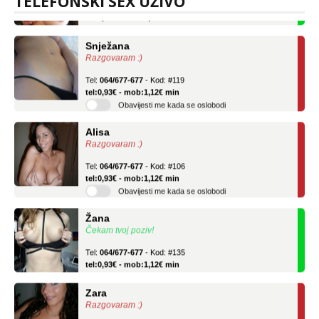
TELEFONSKI SEX UŽIVO
tel:0,93€ - mob:1,12€ min
Snježana
Razgovaram :)
Tel:
064/677-677
- Kod: #119
tel:0,93€ - mob:1,12€ min
Obavijesti me kada se oslobodi
Alisa
Razgovaram :)
Tel:
064/677-677
- Kod: #106
tel:0,93€ - mob:1,12€ min
Obavijesti me kada se oslobodi
Žana
Čekam tvoj poziv!
Tel:
064/677-677
- Kod: #135
tel:0,93€ - mob:1,12€ min
Zara
Razgovaram :)