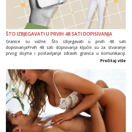
ŠTO IZBJEGAVATI U PRVIH 48 SATI DOPISIVANJA
Granice su važne: Što izbjegavati u prvih 48 sati
dopisivanjaPrvih 48 sati dopisivanja ključni su za stvaranje
prvog dojma i postavljanje zdravih granica u komunikaciji.
Važno je izbjeći prebrzo otkrivanje osobnih ili intimnih
Pročitaj više
informacija, jer nepoznata osoba još nije zaslužila to
povjerenje. Takođe...