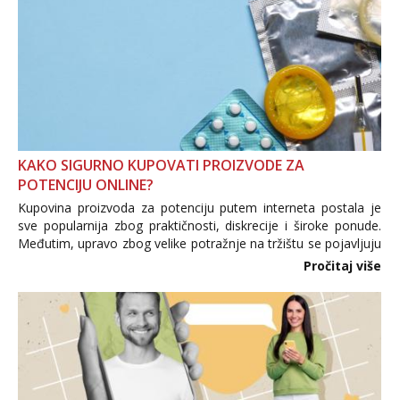
KAKO SIGURNO KUPOVATI PROIZVODE ZA
POTENCIJU ONLINE?
Kupovina proizvoda za potenciju putem interneta postala je
sve popularnija zbog praktičnosti, diskrecije i široke ponude.
Međutim, upravo zbog velike potražnje na tržištu se pojavljuju
i brojni krivotvoreni proizvodi, nepouzdane internetske
Pročitaj više
trgovine te proizvodi nepoznatog podrijetla. ...