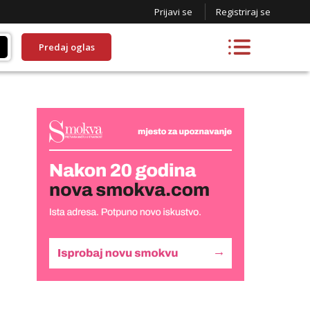
Prijavi se
Registriraj se
Predaj oglas
Lucija
Razgovaram :)