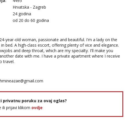
nja:
4495
Hrvatska - Zagreb
24 godina
:
od 20 do 60 godina
24-year-old woman, passionate and beautiful. I'm a lady on the
 in bed. A high-class escort, offering plenty of vice and elegance.
lowjobs and deep throat, which are my specialty. I'll make you
another date with me. I have a private apartment where I receive
o travel.
chmineazae@gmail.com
ti privatnu poruku za ovaj oglas?
e ili prijavi klikom
ovdje