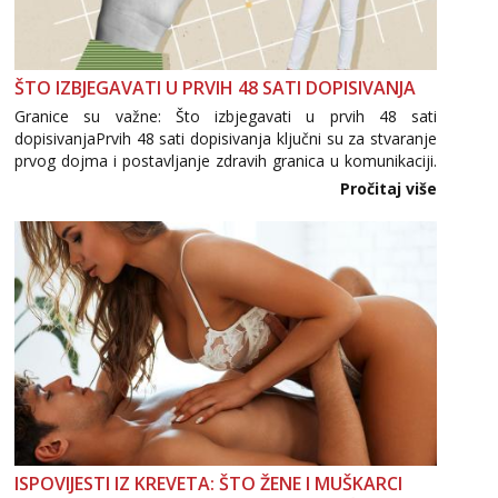
ŠTO IZBJEGAVATI U PRVIH 48 SATI DOPISIVANJA
Granice su važne: Što izbjegavati u prvih 48 sati
dopisivanjaPrvih 48 sati dopisivanja ključni su za stvaranje
prvog dojma i postavljanje zdravih granica u komunikaciji.
Važno je izbjeći prebrzo otkrivanje osobnih ili intimnih
Pročitaj više
informacija, jer nepoznata osoba još nije zaslužila to
povjerenje. Takođe...
ISPOVIJESTI IZ KREVETA: ŠTO ŽENE I MUŠKARCI