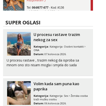
Tel:
064/677-677
- Kod: #136
tel:0,93€ - mob:1,12€ min
Obavijesti me kada se oslobodi
Monika
SUPER OGLASI
Razgovaram :)
Tel:
064/677-677
- Kod: #133
U procesu rastave trazim
tel:0,93€ - mob:1,12€ min
nekog za sex
Obavijesti me kada se oslobodi
Kategorija:
Kategorija:
Osobni kontakti
Zara
ONA
Čekam tvoj poziv!
Datum:
07.kolovoza 2026.
U procesu rastave , trazim nekog da isproba sa
Tel:
064/677-677
- Kod: #123
mnom ono sto nisam mogla i smjela do sada
tel:0,93€ - mob:1,12€ min
Anđela
Čekam tvoj poziv!
Volim kada sam puna kao
Tel:
064/677-677
- Kod: #142
paprika
tel:0,93€ - mob:1,12€ min
Kategorija:
Kategorija:
Sex
Ženska osoba
traži mušku osobu
Datum:
06.kolovoza 2026.