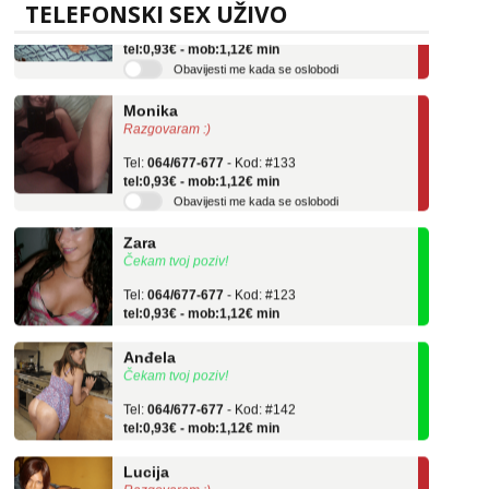
TELEFONSKI SEX UŽIVO
Tel:
064/677-677
- Kod: #136
tel:0,93€ - mob:1,12€ min
Obavijesti me kada se oslobodi
Monika
Razgovaram :)
Tel:
064/677-677
- Kod: #133
tel:0,93€ - mob:1,12€ min
Obavijesti me kada se oslobodi
Zara
Čekam tvoj poziv!
Tel:
064/677-677
- Kod: #123
tel:0,93€ - mob:1,12€ min
Anđela
Čekam tvoj poziv!
Tel:
064/677-677
- Kod: #142
tel:0,93€ - mob:1,12€ min
Lucija
Razgovaram :)