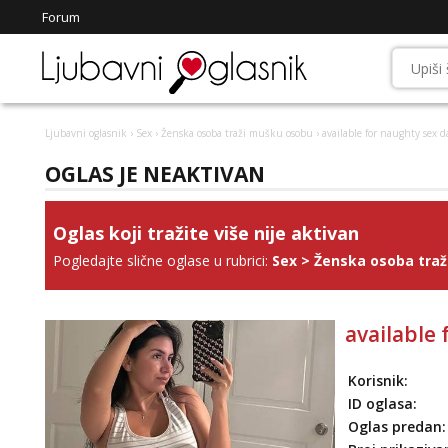
Forum
Ljubavni oglasnik
›
Sex
›
Ženska osoba traži mušku osobu
› available for naughty sex 
OGLAS JE NEAKTIVAN
Oglas koji tražite više nije aktivan
Pogledajte slične oglase u rubrici:
Sex
>
Ženska osoba tra
available
Korisnik:
ID oglasa:
Oglas predan: