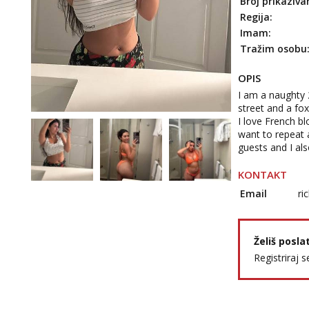
Broj prikaziva
Regija:
Imam:
Tražim osobu
OPIS
I am a naughty 
street and a fox
I love French b
want to repeat 
guests and I als
KONTAKT
Email
ri
Želiš posla
Registriraj s