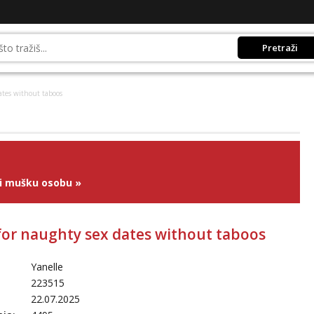
Pretraži
dates without taboos
ži mušku osobu
»
 for naughty sex dates without taboos
Yanelle
223515
22.07.2025