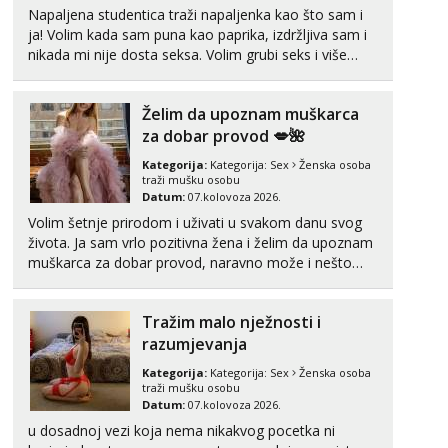
Napaljena studentica traži napaljenka kao što sam i
ja! Volim kada sam puna kao paprika, izdržljiva sam i
nikada mi nije dosta seksa. Volim grubi seks i više
puta dnevno bilo kad i bilo gdje zato se javi što prije
da me isprobaš Klikni na link ispod i nadji me tamo,
Želim da upoznam muškarca
cekam te!
za dobar provod 💋🌺
Kategorija:
Kategorija:
Sex
Ženska osoba
traži mušku osobu
Datum:
07.kolovoza 2026.
Volim šetnje prirodom i uživati u svakom danu svog
života. Ja sam vrlo pozitivna žena i želim da upoznam
muškarca za dobar provod, naravno može i nešto
više.💋🌺 Klikni na link ispod i nadji me tamo, cekam
te!
Tražim malo nježnosti i
razumjevanja
Kategorija:
Kategorija:
Sex
Ženska osoba
traži mušku osobu
Datum:
07.kolovoza 2026.
u dosadnoj vezi koja nema nikakvog pocetka ni