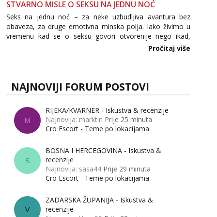
STVARNO MISLE O SEKSU NA JEDNU NOĆ
Seks na jednu noć – za neke uzbudljiva avantura bez
obaveza, za druge emotivna minska polja. Iako živimo u
vremenu kad se o seksu govori otvorenije nego ikad,
tema „jedne noći strasti“ i dalje izaziva burne rasprave. Što
Pročitaj više
zapravo misle žene, a što muškarci? Jesu...
NAJNOVIJI FORUM POSTOVI
RIJEKA/KVARNER - Iskustva & recenzije
Najnovija: marktin
Prije 25 minuta
M
Cro Escort - Teme po lokacijama
BOSNA I HERCEGOVINA - Iskustva &
recenzije
S
Najnovija: sasa44
Prije 29 minuta
Cro Escort - Teme po lokacijama
ZADARSKA ŽUPANIJA - Iskustva &
recenzije
V