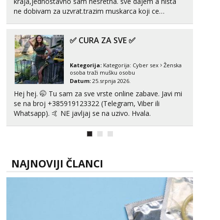
kraja,jednostavno sam nesretna. sve dajem a nista
ne dobivam za uzvrat.trazim muskarca koji ce
zadovoljiti moje potrebe,ne trazim puno samo malo
njeznosti i razumjevanja. volim njezan seks i njezne
✅ CURA ZA SVE ✅
poljupce po tijelu koji me jako pale,obozavam kad
muskar...
Kategorija:
Kategorija:
Cyber sex
Ženska
osoba traži mušku osobu
Datum:
25.srpnja 2026.
Hej hej. 🤭 Tu sam za sve vrste online zabave. Javi mi
se na broj +385919123322 (Telegram, Viber ili
Whatsapp). 🤙 NE javljaj se na uzivo. Hvala.
NAJNOVIJI ČLANCI