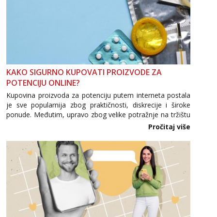
KAKO SIGURNO KUPOVATI PROIZVODE ZA
POTENCIJU ONLINE?
Kupovina proizvoda za potenciju putem interneta postala
je sve popularnija zbog praktičnosti, diskrecije i široke
ponude. Međutim, upravo zbog velike potražnje na tržištu
se pojavljuju i brojni krivotvoreni proizvodi, nepouzdane
Pročitaj više
internetske trgovine te proizvodi nepoznatog podrijetla. ...