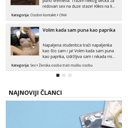
puno vremena. Trazim nekog decka za
redovan sex na duze staze! Klikni na link
ispod i nadji me tamo, cekam te!
Kategorija:
Osobni kontakti
ONA
Volim kada sam puna kao paprika
Napaljena studentica traži napaljenka
kao što sam i ja! Volim kada sam puna
kao paprika, izdržljiva sam i nikada mi
nije dosta seksa. Volim grubi seks i više
Kategorija:
Sex
Ženska osoba traži mušku osobu
puta dnevno bilo kad i bilo gdje zato se
javi što prije da me isprobaš Klikni na
link ispod i nadji me tamo, cekam te!
NAJNOVIJI ČLANCI