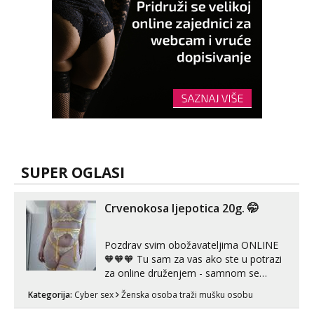
SUPER OGLASI
Crvenokosa ljepotica 20g. 🤭
Pozdrav svim obožavateljima ONLINE
🧡🧡🧡 Tu sam za vas ako ste u potrazi
za online druženjem - samnom se
možete zabaviti preko videopoziva, ili
Kategorija:
Cyber sex
Ženska osoba traži mušku osobu
ako vam nisam dovoljna radim i u paru i