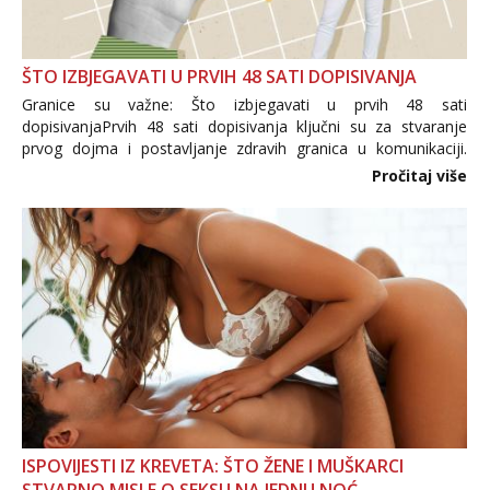
ŠTO IZBJEGAVATI U PRVIH 48 SATI DOPISIVANJA
Granice su važne: Što izbjegavati u prvih 48 sati
dopisivanjaPrvih 48 sati dopisivanja ključni su za stvaranje
prvog dojma i postavljanje zdravih granica u komunikaciji.
Važno je izbjeći prebrzo otkrivanje osobnih ili intimnih
Pročitaj više
informacija, jer nepoznata osoba još nije zaslužila to
povjerenje. Takođe...
ISPOVIJESTI IZ KREVETA: ŠTO ŽENE I MUŠKARCI