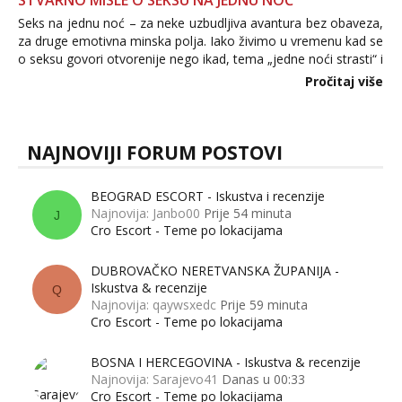
STVARNO MISLE O SEKSU NA JEDNU NOĆ
Seks na jednu noć – za neke uzbudljiva avantura bez obaveza,
za druge emotivna minska polja. Iako živimo u vremenu kad se
o seksu govori otvorenije nego ikad, tema „jedne noći strasti“ i
dalje izaziva burne rasprave. Što zapravo misle žene, a što
Pročitaj više
muškarci? Jesu...
NAJNOVIJI FORUM POSTOVI
BEOGRAD ESCORT - Iskustva i recenzije
Najnovija: Janbo00
Prije 54 minuta
J
Cro Escort - Teme po lokacijama
DUBROVAČKO NERETVANSKA ŽUPANIJA -
Iskustva & recenzije
Q
Najnovija: qaywsxedc
Prije 59 minuta
Cro Escort - Teme po lokacijama
BOSNA I HERCEGOVINA - Iskustva & recenzije
Najnovija: Sarajevo41
Danas u 00:33
Cro Escort - Teme po lokacijama