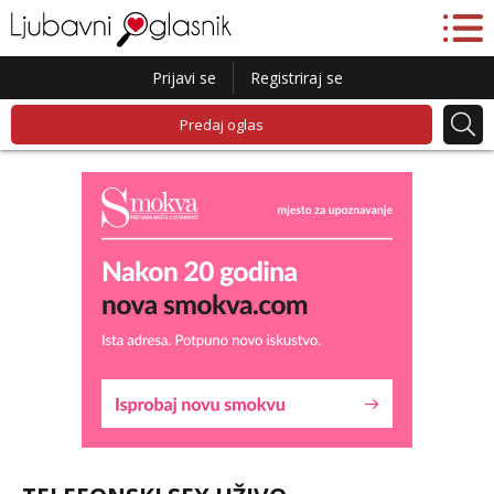
Prijavi se
Registriraj se
Predaj oglas
Alisa
Čekam tvoj poziv!
Tel:
064/677-677
- Kod: #106