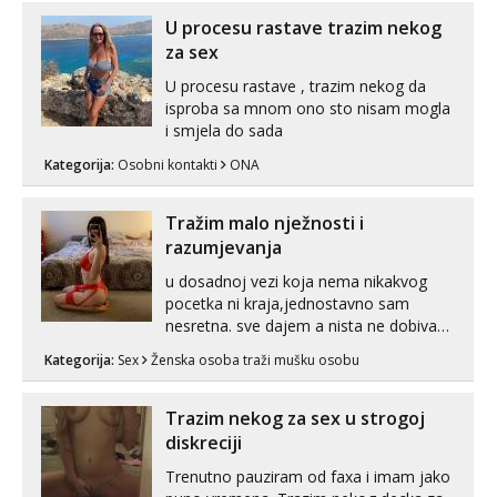
trojci s kolegicama, svaka je drugačija
😉 Radim i vruća tipkanja uz slike i hot
U procesu rastave trazim nekog
line pozive. Za vas sam pripremila ...
za sex
U procesu rastave , trazim nekog da
isproba sa mnom ono sto nisam mogla
i smjela do sada
Kategorija:
Osobni kontakti
ONA
Tražim malo nježnosti i
razumjevanja
u dosadnoj vezi koja nema nikakvog
pocetka ni kraja,jednostavno sam
nesretna. sve dajem a nista ne dobivam
za uzvrat.trazim muskarca koji ce
Kategorija:
Sex
Ženska osoba traži mušku osobu
zadovoljiti moje potrebe,ne trazim puno
samo malo njeznosti i razumjevanja.
volim njezan seks i njezne poljupce po
Trazim nekog za sex u strogoj
tijelu koji me jako pale,obozavam kad
diskreciji
muskar...
Trenutno pauziram od faxa i imam jako