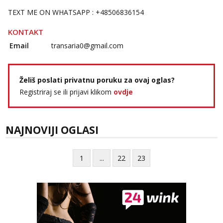
TEXT ME ON WHATSAPP : +48506836154
KONTAKT
Email
transaria0@gmail.com
Želiš poslati privatnu poruku za ovaj oglas?
Registriraj se ili prijavi klikom
ovdje
NAJNOVIJI OGLASI
1
...
22
23