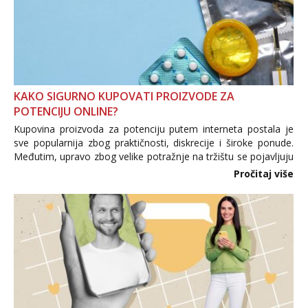
KAKO SIGURNO KUPOVATI PROIZVODE ZA
POTENCIJU ONLINE?
Kupovina proizvoda za potenciju putem interneta postala je
sve popularnija zbog praktičnosti, diskrecije i široke ponude.
Međutim, upravo zbog velike potražnje na tržištu se pojavljuju
i brojni krivotvoreni proizvodi, nepouzdane internetske
Pročitaj više
trgovine te proizvodi nepoznatog podrijetla. ...