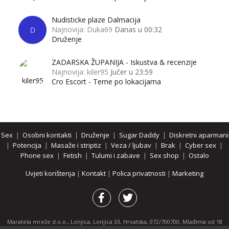
Nudisticke plaze Dalmacija
Najnovija: Duka69
Danas u 00:32
D
Druženje
ZADARSKA ŽUPANIJA - Iskustva & recenzije
Najnovija: kiler95
Jučer u 23:59
Cro Escort - Teme po lokacijama
Sex
|
Osobni kontakti
|
Druženje
|
Sugar Daddy
|
Diskretni aparmani
|
Potencija
|
Masaže i striptiz
|
Veza / ljubav
|
Brak
|
Cyber sex
|
Phone sex
|
Fetish
|
Tulumi i zabave
|
Sex shop
|
Ostalo
Uvjeti korištenja
|
Kontakt
|
Polica privatnosti
|
Marketing
Maratela mreže d.o.o., Lonjica, Lonjica 33, Hrvatska, 072/700700, Mlađima od 18