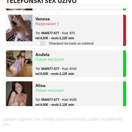
TELEFONSKI SEX UŽIVO
tel:0,93€ - mob:1,12€ min
Vanesa
Razgovaram :)
Tel:
064/677-677
- Kod: #74
tel:0,93€ - mob:1,12€ min
Obavijesti me kada se oslobodi
Anđela
Čekam tvoj poziv!
Tel:
064/677-677
- Kod: #142
tel:0,93€ - mob:1,12€ min
Alisa
Čekam tvoj poziv!
Tel:
064/677-677
- Kod: #106
tel:0,93€ - mob:1,12€ min
Vanesa
Razgovaram :)
Ljubavni oglasnik
›
Sex
›
Ženska osoba traži mušku osobu
› Available for
you
Tel:
064/677-677
- Kod: #74