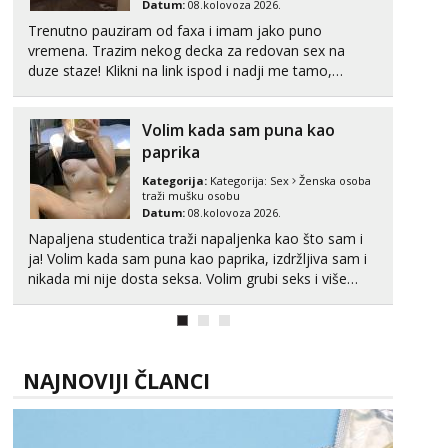
Datum:
08.kolovoza 2026.
Tel:
064/677-677
- Kod: #74
Trenutno pauziram od faxa i imam jako puno
tel:0,93€ - mob:1,12€ min
vremena. Trazim nekog decka za redovan sex na
duze staze! Klikni na link ispod i nadji me tamo,
Ivančica
cekam te!
Čekam tvoj poziv!
Tel:
064/677-677
- Kod: #108
Volim kada sam puna kao
tel:0,93€ - mob:1,12€ min
paprika
Kategorija:
Kategorija:
Sex
Ženska osoba
Zara
traži mušku osobu
Čekam tvoj poziv!
Datum:
08.kolovoza 2026.
Tel:
064/677-677
- Kod: #123
Napaljena studentica traži napaljenka kao što sam i
tel:0,93€ - mob:1,12€ min
ja! Volim kada sam puna kao paprika, izdržljiva sam i
nikada mi nije dosta seksa. Volim grubi seks i više
Anđela
puta dnevno bilo kad i bilo gdje zato se javi što prije
Čekam tvoj poziv!
da me isprobaš Klikni na link ispod i nadji me tamo,
Tel:
064/677-677
- Kod: #142
cekam te!
tel:0,93€ - mob:1,12€ min
NAJNOVIJI ČLANCI