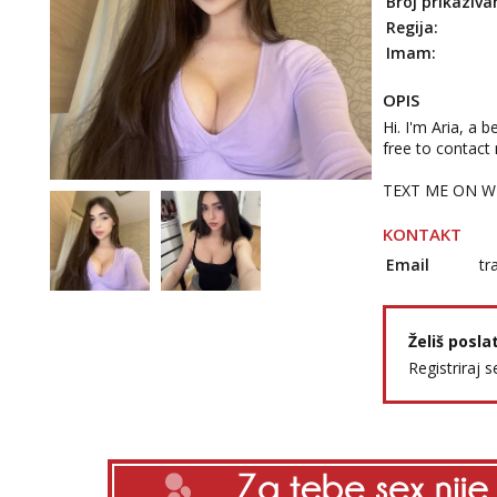
Broj prikaziva
Regija:
Imam:
OPIS
Hi. I'm Aria, a 
free to contact
TEXT ME ON W
KONTAKT
Email
tr
Želiš posla
Registriraj s