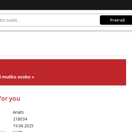
Pretraži
ži mušku osobu
»
for you
Ariats
218034
19.06.2025