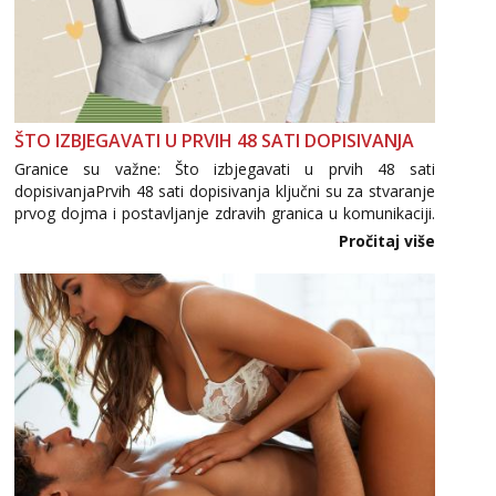
ŠTO IZBJEGAVATI U PRVIH 48 SATI DOPISIVANJA
Granice su važne: Što izbjegavati u prvih 48 sati
dopisivanjaPrvih 48 sati dopisivanja ključni su za stvaranje
prvog dojma i postavljanje zdravih granica u komunikaciji.
Važno je izbjeći prebrzo otkrivanje osobnih ili intimnih
Pročitaj više
informacija, jer nepoznata osoba još nije zaslužila to
povjerenje. Takođe...