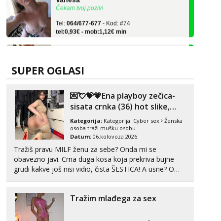
Tel:
064/677-677
- Kod: #74
tel:0,93€ - mob:1,12€ min
Ivančica
Čekam tvoj poziv!
Tel:
064/677-677
- Kod: #108
SUPER OGLASI
tel:0,93€ - mob:1,12€ min
Zara
💌💘💝💗Ena playboy zečica-
Čekam tvoj poziv!
sisata crnka (36) hot slike,
videa i c2c💗
Tel:
064/677-677
- Kod: #123
Kategorija:
Kategorija:
Cyber sex
Ženska
tel:0,93€ - mob:1,12€ min
osoba traži mušku osobu
Datum:
06.kolovoza 2026.
Anđela
Tražiš pravu MILF ženu za sebe? Onda mi se
Čekam tvoj poziv!
obavezno javi. Crna duga kosa koja prekriva bujne
grudi kakve još nisi vidio, čista ŠESTICA! A usne? O
Tel:
064/677-677
- Kod: #142
usnama bolje da ni ne pričam. Prave pune usne koje
tel:0,93€ - mob:1,12€ min
će ti se urezati u pamćenje, jer vjeruj mi, takve još
Tražim mlađega za sex
Liliana
nisi vidio. Uvijek sam spremna za ONLOINE zabavu...
Čekam tvoj poziv!