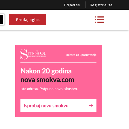
Prijavi se
Registriraj se
Predaj oglas
Liliana
Čekam tvoj poziv!