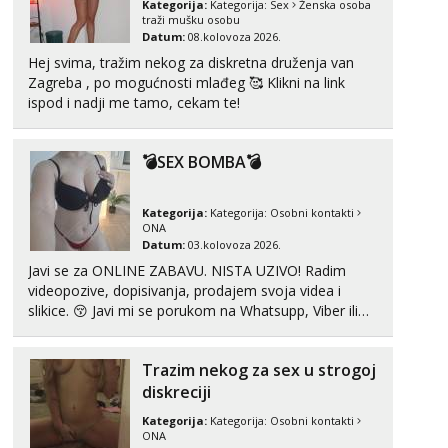
Tel:
064/677-677
- Kod: #69
Kategorija:
Kategorija:
Sex
Ženska osoba
tel:0,93€ - mob:1,12€ min
traži mušku osobu
Datum:
08.kolovoza 2026.
Kristina
Hej svima, tražim nekog za diskretna druženja van
Razgovaram :)
Zagreba , po mogućnosti mlađeg 🥰 Klikni na link
ispod i nadji me tamo, cekam te!
Učiteljica iz predgrađa traži...
Tel:
064/677-677
- Kod: #160
tel:0,93€ - mob:1,12€ min
💣SEX BOMBA💣
Obavijesti me kada se oslobodi
Snježana
Kategorija:
Kategorija:
Osobni kontakti
Čekam tvoj poziv!
ONA
Datum:
03.kolovoza 2026.
Tel:
064/677-677
- Kod: #119
Javi se za ONLINE ZABAVU. NISTA UZIVO! Radim
tel:0,93€ - mob:1,12€ min
videopozive, dopisivanja, prodajem svoja videa i
slikice. 😚 Javi mi se porukom na Whatsupp, Viber ili
Monika
Telegram. +385 91 723 0045
Čekam tvoj poziv!
Tel:
064/677-677
- Kod: #133
Trazim nekog za sex u strogoj
tel:0,93€ - mob:1,12€ min
diskreciji
Vanesa
Kategorija:
Kategorija:
Osobni kontakti
ONA
Čekam tvoj poziv!