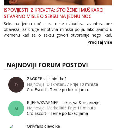
ISPOVIJESTI IZ KREVETA: ŠTO ŽENE I MUŠKARCI
STVARNO MISLE O SEKSU NA JEDNU NOĆ
Seks na jednu noć – za neke uzbudljiva avantura bez
obaveza, za druge emotivna minska polja. Iako živimo u
vremenu kad se o seksu govori otvorenije nego ikad,
tema „jedne noći strasti“ i dalje izaziva burne rasprave. Što
Pročitaj više
zapravo misle žene, a što muškarci? Jesu...
NAJNOVIJI FORUM POSTOVI
ZAGREB - Jel bio tko?
Najnovija: Diskretan37
Prije 10 minuta
D
Cro Escort - Teme po lokacijama
RIJEKA/KVARNER - Iskustva & recenzije
Najnovija: MarkoRi85
Prije 11 minuta
M
Cro Escort - Teme po lokacijama
Onlyfans djevojke