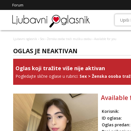
Forum
Ljubavni oglasnik
›
Sex
›
Ženska osoba traži mušku osobu
› Available for you
OGLAS JE NEAKTIVAN
Oglas koji tražite više nije aktivan
Pogledajte slične oglase u rubrici:
Sex
>
Ženska osoba tra
Available 
Korisnik:
ID oglasa:
Oglas predan: