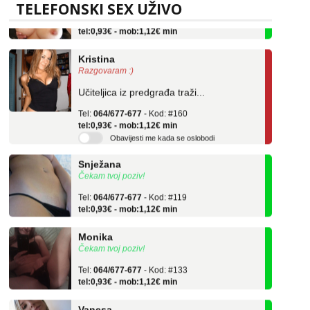
TELEFONSKI SEX UŽIVO
Tel:
064/677-677
- Kod: #69
tel:0,93€ - mob:1,12€ min
Kristina
Razgovaram :)
Učiteljica iz predgrađa traži...
Tel:
064/677-677
- Kod: #160
tel:0,93€ - mob:1,12€ min
Obavijesti me kada se oslobodi
Snježana
Čekam tvoj poziv!
Tel:
064/677-677
- Kod: #119
tel:0,93€ - mob:1,12€ min
Monika
Čekam tvoj poziv!
Tel:
064/677-677
- Kod: #133
tel:0,93€ - mob:1,12€ min
Vanesa
Čekam tvoj poziv!