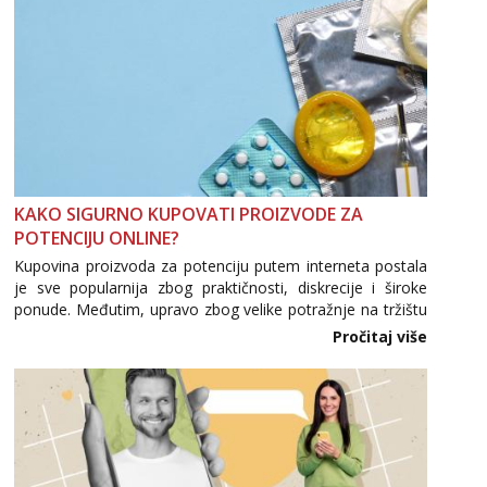
KAKO SIGURNO KUPOVATI PROIZVODE ZA
POTENCIJU ONLINE?
Kupovina proizvoda za potenciju putem interneta postala
je sve popularnija zbog praktičnosti, diskrecije i široke
ponude. Međutim, upravo zbog velike potražnje na tržištu
se pojavljuju i brojni krivotvoreni proizvodi, nepouzdane
Pročitaj više
internetske trgovine te proizvodi nepoznatog podrijetla. ...