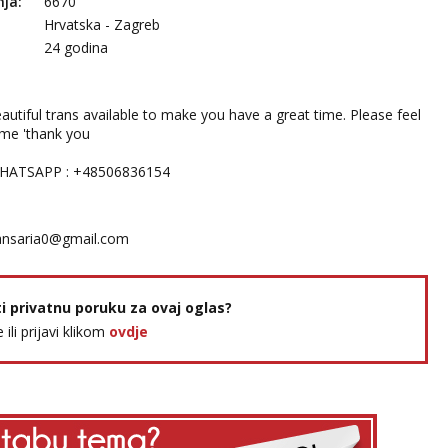
nja:
6670
Hrvatska - Zagreb
24 godina
beautiful trans available to make you have a great time. Please feel
 me 'thank you
HATSAPP : +48506836154
ansaria0@gmail.com
ti privatnu poruku za ovaj oglas?
e ili prijavi klikom
ovdje