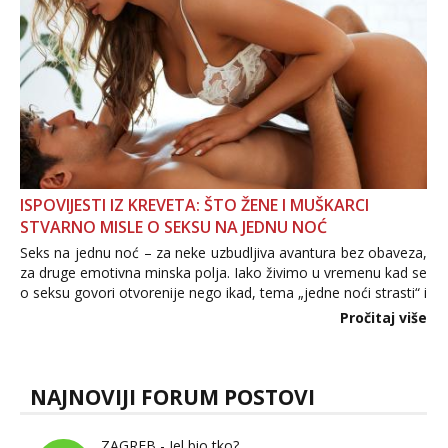
ISPOVIJESTI IZ KREVETA: ŠTO ŽENE I MUŠKARCI
STVARNO MISLE O SEKSU NA JEDNU NOĆ
Seks na jednu noć – za neke uzbudljiva avantura bez obaveza,
za druge emotivna minska polja. Iako živimo u vremenu kad se
o seksu govori otvorenije nego ikad, tema „jedne noći strasti“ i
dalje izaziva burne rasprave. Što zapravo misle žene, a što
Pročitaj više
muškarci? Jesu...
NAJNOVIJI FORUM POSTOVI
ZAGREB - Jel bio tko?