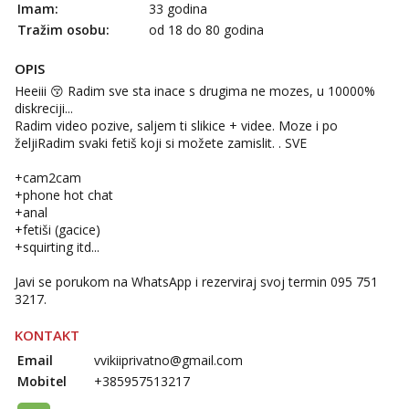
Imam:
33 godina
Razgovaram :)
Tražim osobu:
od 18 do 80 godina
Tel:
064/677-677
- Kod: #123
tel:0,93€ - mob:1,12€ min
OPIS
Obavijesti me kada se oslobodi
Heeiii 😚 Radim sve sta inace s drugima ne mozes, u 10000%
Anđela
diskreciji...
Čekam tvoj poziv!
Radim video pozive, saljem ti slikice + videe. Moze i po
željiRadim svaki fetiš koji si možete zamislit. . SVE
Tel:
064/677-677
- Kod: #142
tel:0,93€ - mob:1,12€ min
+cam2cam
+phone hot chat
+anal
+fetiši (gacice)
+squirting itd...
Javi se porukom na WhatsApp i rezerviraj svoj termin 095 751
3217.
KONTAKT
Email
vvikiiprivatno@gmail.com
Mobitel
+385957513217