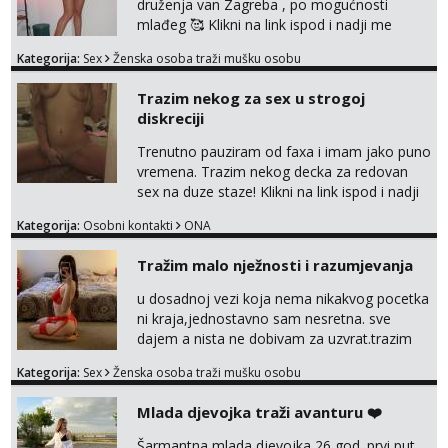
druženja van Zagreba , po mogućnosti
mlađeg 🥰 Klikni na link ispod i nadji me
tamo, cekam te!
Kategorija:
Sex
Ženska osoba traži mušku osobu
Trazim nekog za sex u strogoj
diskreciji
Trenutno pauziram od faxa i imam jako puno
vremena. Trazim nekog decka za redovan
sex na duze staze! Klikni na link ispod i nadji
me tamo, cekam te!
Kategorija:
Osobni kontakti
ONA
Tražim malo nježnosti i razumjevanja
u dosadnoj vezi koja nema nikakvog pocetka
ni kraja,jednostavno sam nesretna. sve
dajem a nista ne dobivam za uzvrat.trazim
muskarca koji ce zadovoljiti moje potrebe,ne
Kategorija:
Sex
Ženska osoba traži mušku osobu
trazim puno samo malo njeznosti i
razumjevanja. volim njezan seks i njezne
Mlada djevojka traži avanturu ❤️
poljupce po tijelu koji me jako
pale,obozavam kad muskarac preuzme
Šarmantna mlada djevojka 26 god. prvi put