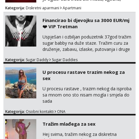
uredna, bez poroka.
Kategorija:
Diskretni aparmani
Apartmani
Financirao bi djevojku sa 3000 EUR/mj
❤️ VIP Tretman
Uspješan i ozbiljan poduzetnik 37god tražim
sugar babby na duže staze. Tražim curu za
druženje, zabavu, izlaske, putovanja i druge
lijepe stvari na obostranu korist. Ako si
Kategorija:
Sugar Daddy
Sugar Daddies
otvorena, komunikativna, zgodna i atraktivna
javi se na moj email:
U procesu rastave trazim nekog za
markodalic37@gmail.com
sex
U procesu rastave , trazim nekog da isproba
sa mnom ono sto nisam mogla i smjela do
sada
Kategorija:
Osobni kontakti
ONA
Tražim mlađega za sex
Hej svima, tražim nekog za diskretna