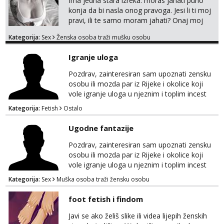
Ima jedna stara izreka: moras jahati puno
mene,javljanje isključivo pozivom
konja da bi nasla onog pravoga. Jesi li ti moj
pravi, ili te samo moram jahati? Onaj moj
bivsi je bio samo konj hahahahah Klikni niže
Kategorija:
Sex
Ženska osoba traži mušku osobu
na sexdater link i javi mi se tamo....
Igranje uloga
Pozdrav, zainteresiran sam upoznati zensku
osobu ili mozda par iz Rijeke i okolice koji
vole igranje uloga u njeznim i toplim incest
pricama, izgled nebitan, bitno je da znas sto
Kategorija:
Fetish
Ostalo
zelis i da se volis zabavljati. Javitese na mail,
viber, wapp ili zovite. Samo ozbiljni, hvala
Ugodne fantazije
Pozdrav, zainteresiran sam upoznati zensku
osobu ili mozda par iz Rijeke i okolice koji
vole igranje uloga u njeznim i toplim incest
pricama, izgled nebitan, bitno je da znas sto
Kategorija:
Sex
Muška osoba traži žensku osobu
zelis i da se volis zabavljati. Javitese na mail,
viber, wapp ili zovite. Samo ozbiljni, hvala
foot fetish i findom
Javi se ako želiš slike ili videa lijepih ženskih