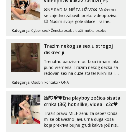
videopoziv kakav zaslužuješ
❌NE RADIM NIŠTA UŽIVO❌ Možemo
se zajedno zabaviti preko videopoziva.
😉 Nudim svoje gole slikice i razne
videouradke. 🤩 Za online zabavu pošalji
Kategorija:
Cyber sex
Ženska osoba traži mušku osobu
poruku na Whatsapp, Telegram ili Viber.
😎 +385 91 912 3322 Za provjeru moje
autentičnosti možeš me vidjeti na
Trazim nekog za sex u strogoj
videopozivu. 😉 S vama sam vec 5 ...
diskreciji
Trenutno pauziram od faxa i imam jako
puno vremena. Trazim nekog decka za
redovan sex na duze staze! Klikni na link
ispod i nadji me tamo, cekam te!
Kategorija:
Osobni kontakti
ONA
💌💘💝💗Ena playboy zečica-sisata
crnka (36) hot slike, videa i c2c💗
Tražiš pravu MILF ženu za sebe? Onda
mi se obavezno javi. Crna duga kosa
koja prekriva bujne grudi kakve još nisi
vidio, čista ŠESTICA! A usne? O usnama