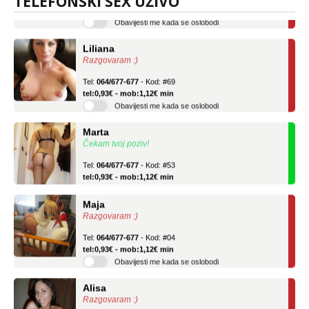
TELEFONSKI SEX UŽIVO
Obavijesti me kada se oslobodi
Liliana
Razgovaram :)
Tel:
064/677-677
- Kod: #69
tel:0,93€ - mob:1,12€ min
Obavijesti me kada se oslobodi
Marta
Čekam tvoj poziv!
Tel:
064/677-677
- Kod: #53
tel:0,93€ - mob:1,12€ min
Maja
Razgovaram :)
Tel:
064/677-677
- Kod: #04
tel:0,93€ - mob:1,12€ min
Obavijesti me kada se oslobodi
Alisa
Razgovaram :)
Tel:
064/677-677
- Kod: #106