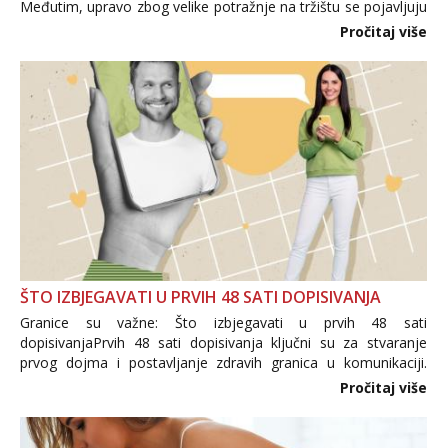
Međutim, upravo zbog velike potražnje na tržištu se pojavljuju
i brojni krivotvoreni proizvodi, nepouzdane internetske
Pročitaj više
trgovine te proizvodi nepoznatog podrijetla. ...
ŠTO IZBJEGAVATI U PRVIH 48 SATI DOPISIVANJA
Granice su važne: Što izbjegavati u prvih 48 sati
dopisivanjaPrvih 48 sati dopisivanja ključni su za stvaranje
prvog dojma i postavljanje zdravih granica u komunikaciji.
Važno je izbjeći prebrzo otkrivanje osobnih ili intimnih
Pročitaj više
informacija, jer nepoznata osoba još nije zaslužila to
povjerenje. Takođe...