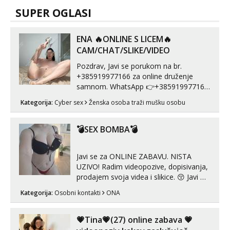
SUPER OGLASI
ENA 🔥ONLINE S LICEM🔥
CAM/CHAT/SLIKE/VIDEO
Pozdrav, Javi se porukom na br.
+385919977166 za online druženje
samnom. WhatsApp 👉+385919977166
Telegram 👉@enafriedrichkis Radim
Kategorija:
Cyber sex
Ženska osoba traži mušku osobu
videopozive s licem, solo i s partnerom,
kolegicama (Tina&Natali), razne
kombinacije halteri, haljine, štikle,
💣SEX BOMBA💣
samostojeće itd. Nudim svakakva videa
seksa, puš...
Javi se za ONLINE ZABAVU. NISTA
UZIVO! Radim videopozive, dopisivanja,
prodajem svoja videa i slikice. 😚 Javi mi
se porukom na Whatsupp, Viber ili
Kategorija:
Osobni kontakti
ONA
Telegram. +385 91 723 0045
💗Tina💗(27) online zabava 💗