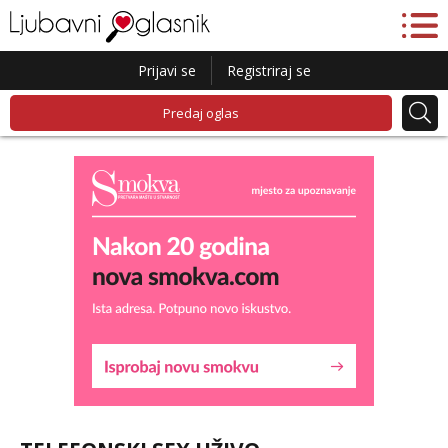
Prijavi se
Registriraj se
Predaj oglas
Lucija
Razgovaram :)
Tel:
064/677-677
- Kod: #136
tel:0,93€ - mob:1,12€ min