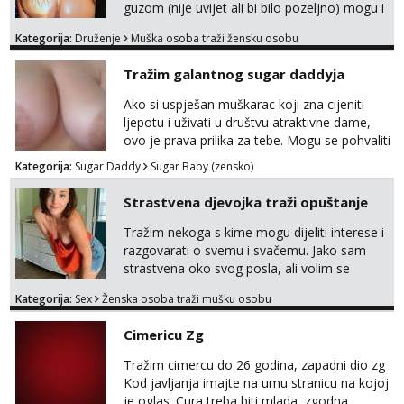
guzom (nije uvijet ali bi bilo pozeljno) mogu i
mladje djevojke kojima nije bitan izgled vec
Kategorija:
Druženje
Muška osoba traži žensku osobu
dobra zabava uz naknadu, trazim neku koja
bi dosla po mene da se odemo seksat
Tražim galantnog sugar daddyja
negdje u mrak, prije seksa dobijes odmah na
ruke, molim samo ozbiljne da se javljaju one
Ako si uspješan muškarac koji zna cijeniti
koje se pale na seks po mracnim parkinzima,
ljepotu i uživati u društvu atraktivne dame,
sumarcima itd be...
ovo je prava prilika za tebe. Mogu se pohvaliti
prekrasnim licem, dugom, njegovanom
Kategorija:
Sugar Daddy
Sugar Baby (zensko)
kosom i fit figurom. Moje grudi su broj 4,a
guza je, bez lažne skromnosti, prava top
Strastvena djevojka traži opuštanje
forma. Diskretno i opušteno druženje je moj
stil, bez dugačkih dopisivanja, putovanja ili
Tražim nekoga s kime mogu dijeliti interese i
javnih pojavljivanja. Što nudim: - atraktivno i
razgovarati o svemu i svačemu. Jako sam
ugo...
strastvena oko svog posla, ali volim se
opustiti i provesti vrijeme s prijateljima.
Kategorija:
Sex
Ženska osoba traži mušku osobu
Voljela bi naci nekoga pa da se nemoram
samo s prijateljima opustati ;) Klikni na link
Cimericu Zg
ispod i nadji me tamo, cekam te!
Tražim cimercu do 26 godina, zapadni dio zg
Kod javljanja imajte na umu stranicu na kojoj
je oglas. Cura treba biti mlada, zgodna,