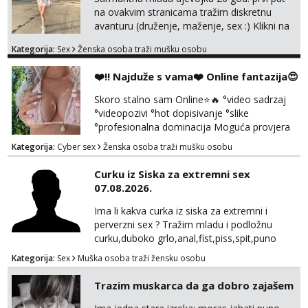
kontrolu . javi se :) Klikni na link ispod i nadji
na ovakvim stranicama tražim diskretnu
me tamo, cekam te!
avanturu (druženje, maženje, sex :) Klikni na
link ispod i nadji me tamo, cekam te!
Kategorija:
Sex
Ženska osoba traži mušku osobu
❤️‼️ Najduže s vama❤️ Online fantazija😍
Skoro stalno sam Online⭐🔥 °video sadrzaj
°videopozivi °hot dopisivanje °slike
°profesionalna dominacija Moguća provjera
videopozivom, no ako se nakon toga ne
Kategorija:
Cyber sex
Ženska osoba traži mušku osobu
javite, vise vam ju ne radim 😉 100% prava i
diskretna. Probaj me jednom, nećeš moći bez
Curku iz Siska za extremni sex
mene 😜😇 Nemojte me pitati za uzivo, jer to
07.08.2026.
ne radim. 0998785600 javljanje isključivo
porukom na WhatsApp🩷
Ima li kakva curka iz siska za extremni i
perverzni sex ? Tražim mladu i podložnu
curku,duboko grlo,anal,fist,piss,spit,puno
pljuvačke,ulja i pissa,volim isto tako masažu
Kategorija:
Sex
Muška osoba traži žensku osobu
prostate,rimyob,extremno full perverzno,bez
tabua,najlonke crne i visoke sexy štikle
Trazim muskarca da ga dobro zajašem
obavezno imati na sebi,za početak s.t.o
nudim za druženje večeras,noć kod