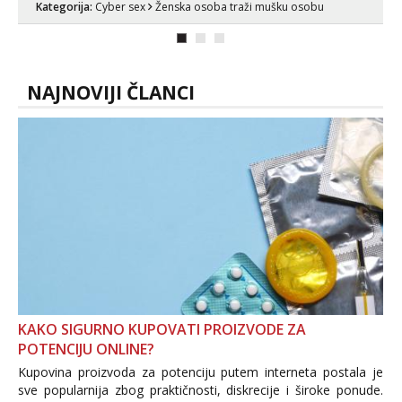
Kategorija:
Cyber sex
Ženska osoba traži mušku osobu
bolje da ni ne pričam. Prave pune usne
koje će ti se urezati u pamćenje, jer
vjeruj mi, takve još nisi vidio. Uvijek sam
spremna za ONLOINE zabavu...
NAJNOVIJI ČLANCI
KAKO SIGURNO KUPOVATI PROIZVODE ZA
POTENCIJU ONLINE?
Kupovina proizvoda za potenciju putem interneta postala je
sve popularnija zbog praktičnosti, diskrecije i široke ponude.