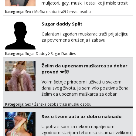
muljatori, gay, muski i ostali koji misle trosit
vrijeme na pisanje mogu zaobic oglas, ako si
Kategorija:
Sex
Muška osoba traži žensku osobu
slavonije i zainteresirana da te punim negdje
u mraku u tvom autu javi se na whatsapp
Sugar daddy Split
porukom 098 199 1895.
Galantan i zgodan muskarac traži prijateljicu
za povremena druženja i zabavu
Kategorija:
Sugar Daddy
Sugar Daddies
Želim da upoznam muškarca za dobar
provod 💋🌺
Volim šetnje prirodom i uživati u svakom
danu svog života. Ja sam vrlo pozitivna žena i
želim da upoznam muškarca za dobar
provod, naravno može i nešto više.💋🌺 Klikni
Kategorija:
Sex
Ženska osoba traži mušku osobu
na link ispod i nadji me tamo, cekam te!
Sex u tvom autu uz dobru naknadu
U potrazi sam za nekom napaljenom
zgodnom starijom tetom sa sisama i velikom