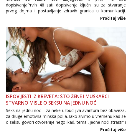
dopisivanjaPrvih 48 sati dopisivanja ključni su za stvaranje
prvog dojma i postavljanje zdravih granica u komunikaciji.
Važno je izbjeći prebrzo otkrivanje osobnih ili intimnih
Pročitaj više
informacija, jer nepoznata osoba još nije zaslužila to
povjerenje. Takođe...
ISPOVIJESTI IZ KREVETA: ŠTO ŽENE I MUŠKARCI
STVARNO MISLE O SEKSU NA JEDNU NOĆ
Seks na jednu noć – za neke uzbudljiva avantura bez obaveza,
za druge emotivna minska polja. Iako živimo u vremenu kad se
o seksu govori otvorenije nego ikad, tema „jedne noći strasti“ i
dalje izaziva burne rasprave. Što zapravo misle žene, a što
Pročitaj više