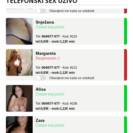
TELEFONSKI SEX UŽIVO
tel:0,93€ - mob:1,12€ min
Obavijesti me kada se oslobodi
Snježana
Čekam tvoj poziv!
Tel:
064/677-677
- Kod: #119
tel:0,93€ - mob:1,12€ min
Margareta
Razgovaram :)
Tel:
064/677-677
- Kod: #121
tel:0,93€ - mob:1,12€ min
Obavijesti me kada se oslobodi
Alisa
Čekam tvoj poziv!
Tel:
064/677-677
- Kod: #106
tel:0,93€ - mob:1,12€ min
Zara
Čekam tvoj poziv!
Tel:
064/677-677
- Kod: #123