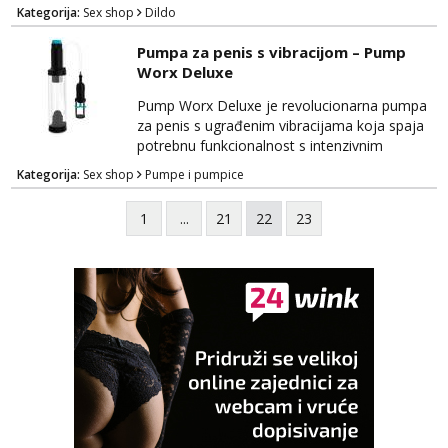
orgazmima. Ovaj luksuzni dildo ima dvostruku
Kategorija:
Sex shop
Dildo
namjenu i ugrađene vibracije za dodatno
uživanje. Izrađen je od visokokvalitetnog
Pumpa za penis s vibracijom – Pump
materijala koji je siguran za tijelo i nježan na
Worx Deluxe
dodir, pružajući vam udobnost i zadovoljstvo
tijekom korištenja. Silexd dolazi s dva kraj...
Pump Worx Deluxe je revolucionarna pumpa
za penis s ugrađenim vibracijama koja spaja
potrebnu funkcionalnost s intenzivnim
zadovoljstvom. Ovaj inovativni uređaj
Kategorija:
Sex shop
Pumpe i pumpice
dizajniran je kako bi poboljšao mušku
izdržljivost i povećao osjetljivost, pružajući
1
...
21
22
23
duboko zadovoljstvo i užitak. Izrađena je od
visokokvalitetnih materijala koji su sigurni za
tijelo, osiguravajući udobnost tijekom
korištenja. Pump Wo...