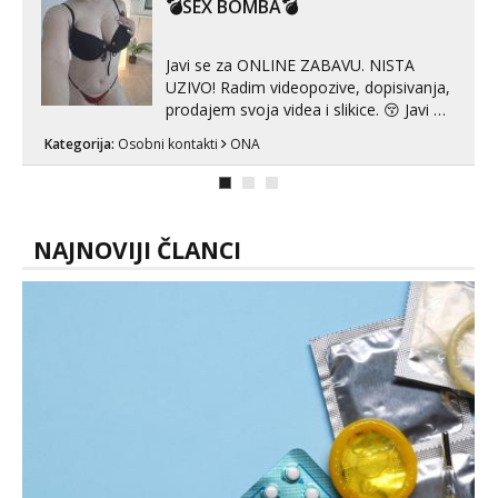
kombinacije halteri, haljine, štikle,
💣SEX BOMBA💣
samostojeće itd. Nudim svakakva videa
seksa, puš...
Javi se za ONLINE ZABAVU. NISTA
UZIVO! Radim videopozive, dopisivanja,
prodajem svoja videa i slikice. 😚 Javi mi
se porukom na Whatsupp, Viber ili
Kategorija:
Osobni kontakti
ONA
Telegram. +385 91 723 0045
NAJNOVIJI ČLANCI