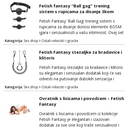
feromona, koji potiču strast i privlačnost.
Fetish fantasy “Ball gag” trening
Mirisni štapići su natopljeni privlačnim notama
sistem s rupicama za disanje 3kom
macadamije, koje stvaraju senzualno
okruženje i potiču osjećaj opuštenosti. Uz to,
Fetish Fantasy 'Ball Gag' trening sistem s
sadrže feromone...
rupicama za disanje donosi elemente BDSM
igara i senzualnosti u vašu intimnost. Ovaj set
pruža duboko zadovoljstvo i istraživanje
Kategorija:
Sex shop
Ostali rekviziti i igracke
dominacije i podložnosti na siguran i uzbudljiv
način. Ball gag je izrađen od visokokvalitetnog
Fetish Fantasy stezaljke za bradavice i
materijala koji je siguran za tijelo i pruža
klitoris
udobnost tijekom nošenja. Kugla s rupicama
za disanje omogućuje podložnoj strani da...
Fetish Fantasy stezaljke za bradavice i klitoris
su elegantan i senzualan dodatak koji će vas
odvesti na putovanje dubokih senzacija i
uzbuđenja. Ovaj set omogućava vam da
Kategorija:
Sex shop
Ostali rekviziti i igracke
istražujete nove razine uživanja i strasti u
svojim intimnim trenucima. Stezaljke su
Ovratnik s lisicama i povodcem – Fetish
izrađene od visokokvalitetnog materijala koji
Fantasy
je siguran za tijelo i nježan na dodir, pružajući
udobnost tijekom korištenja. One su dizajnir...
Ovratnik s lisicama i povodcem iz kolekcije
Fetish Fantasy je elegantan i izazovan
dodatak za sve one koji traže senzualnost i