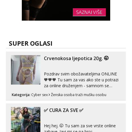
SUPER OGLASI
Crvenokosa ljepotica 20g. 🤭
Pozdrav svim obožavateljima ONLINE
🧡🧡🧡 Tu sam za vas ako ste u potrazi
za online druženjem - samnom se
možete zabaviti preko videopoziva, ili
Kategorija:
Cyber sex
Ženska osoba traži mušku osobu
ako vam nisam dovoljna radim i u paru i
trojci s kolegicama, svaka je drugačija
😉 Radim i vruća tipkanja uz slike i hot
✅ CURA ZA SVE ✅
line pozive. Za vas sam pripremila ...
Hej hej. 🤭 Tu sam za sve vrste online
zabave. Javi mi se na broj