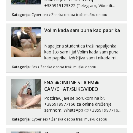
+385919123322 (Telegram, Viber ili
Whatsapp). 🤙 NE javljaj se na uzivo.
Kategorija:
Cyber sex
Ženska osoba traži mušku osobu
Hvala.
Volim kada sam puna kao paprika
Napaljena studentica traži napaljenka
kao što sam i ja! Volim kada sam puna
kao paprika, izdržljiva sam i nikada mi
nije dosta seksa. Volim grubi seks i više
Kategorija:
Sex
Ženska osoba traži mušku osobu
puta dnevno bilo kad i bilo gdje zato se
javi što prije da me isprobaš Klikni na
link ispod i nadji me tamo, cekam te!
ENA 🔥ONLINE S LICEM🔥
CAM/CHAT/SLIKE/VIDEO
Pozdrav, Javi se porukom na br.
+385919977166 za online druženje
samnom. WhatsApp 👉+385919977166
Telegram 👉@enafriedrichkis Radim
Kategorija:
Cyber sex
Ženska osoba traži mušku osobu
videopozive s licem, solo i s partnerom,
kolegicama (Tina&Natali), razne