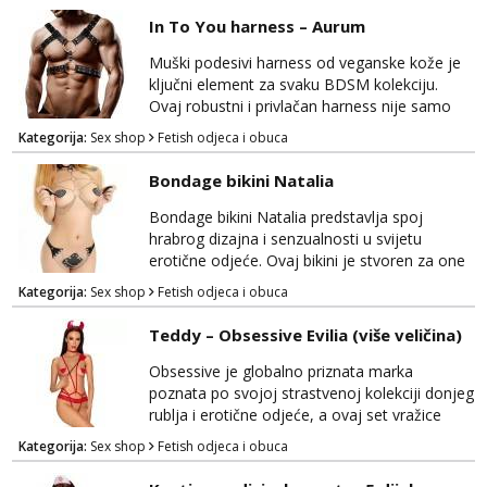
da podupire, štiti i smanjuje naprezanje, čineći
Obavijesti me kada se oslobodi
In To You harness – Aurum
ih odličnim izborom za različite prilike. Ove
Alisa
crne jockstrap gaće kombiniraju izdržljivu
Muški podesivi harness od veganske kože je
Čekam tvoj poziv!
tkaninu i anatomski oblikovani diza...
ključni element za svaku BDSM kolekciju.
Ovaj robustni i privlačan harness nije samo
Tel:
064/677-677
- Kod: #106
modni izraz, već i praktičan dodatak za
tel:0,93€ - mob:1,12€ min
Kategorija:
Sex shop
Fetish odjeca i obuca
istraživanje svijeta dominacije i podložnosti.
Izrađen od visokokvalitetne veganske kože,
Zara
Bondage bikini Natalia
Čekam tvoj poziv!
ovaj harness je ne samo estetski privlačan,
već i udoban za nošenje. Podesive trake
Bondage bikini Natalia predstavlja spoj
Tel:
064/677-677
- Kod: #123
omogućuju vam prilagodbu veličine za
hrabrog dizajna i senzualnosti u svijetu
tel:0,93€ - mob:1,12€ min
savršeno pristajan...
erotične odjeće. Ovaj bikini je stvoren za one
koji žele izraziti svoju unutarnju strast i
Anđela
Kategorija:
Sex shop
Fetish odjeca i obuca
samopouzdanje, istovremeno dodajući dozu
Čekam tvoj poziv!
tajanstvenosti i provociranja. Ovaj bikini je
Teddy – Obsessive Evilia (više veličina)
Tel:
064/677-677
- Kod: #142
ukrašen metalnim lančićima i dijelovima od
tel:0,93€ - mob:1,12€ min
umjetne kože, što mu daje karakterističan
Obsessive je globalno priznata marka
BDSM izgled. Bondage bikini Natalia ne samo
poznata po svojoj strastvenoj kolekciji donjeg
da ist...
rublja i erotične odjeće, a ovaj set vražice
predstavlja vrhunac senzualnosti i privlačnosti.
Kategorija:
Sex shop
Fetish odjeca i obuca
Nećete moći ostati ravnodušni pred njegovim
neodoljivim šarmom i zavodljivim izgledom.