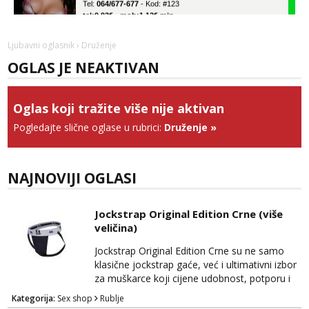
tel:0,93€ - mob:1,12€ min
Anđela
Ljubavni oglasnik
› Druženje
Čekam tvoj poziv!
OGLAS JE NEAKTIVAN
Tel:
064/677-677
- Kod: #142
tel:0,93€ - mob:1,12€ min
Oglas koji tražite više nije aktivan
Liliana
Razgovaram :)
Pogledajte slične oglase u rubrici:
Druženje
»
Tel:
064/677-677
- Kod: #69
tel:0,93€ - mob:1,12€ min
Obavijesti me kada se oslobodi
NAJNOVIJI OGLASI
Snježana
Čekam tvoj poziv!
Jockstrap Original Edition Crne (više
Tel:
064/677-677
- Kod: #119
veličina)
tel:0,93€ - mob:1,12€ min
Jockstrap Original Edition Crne su ne samo
Margareta
klasične jockstrap gaće, već i ultimativni izbor
Razgovaram :)
za muškarce koji cijene udobnost, potporu i
stil u isto vrijeme. Ovaj originalni dizajn
Tel:
064/677-677
- Kod: #121
Kategorija:
Sex shop
Rublje
jockstrap gaća ističe se svojom sposobnošću
tel:0,93€ - mob:1,12€ min