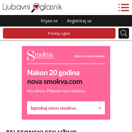
Prijavi se
Registriraj se
Predaj oglas
Liliana
Razgovaram :)
Tel:
064/677-677
- Kod: #69