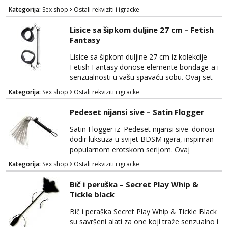
dominaciju u svojim intimnim trenucima. Ovaj
Kategorija:
Sex shop
Ostali rekviziti i igracke
set omogućuje vam da istražite svijet BDSM-
a i pruža vam priliku za dominaciju ili predaju,
Lisice sa šipkom duljine 27 cm – Fetish
ovisno o vašim sklonostima. Ovratnik je
Fantasy
izrađen od visokokvalitetnog materijala koji je
siguran za tijelo i udoban za nošenje. Prilag...
Lisice sa šipkom duljine 27 cm iz kolekcije
Fetish Fantasy donose elemente bondage-a i
senzualnosti u vašu spavaću sobu. Ovaj set
omogućava vam da istražujete igre sa
Kategorija:
Sex shop
Ostali rekviziti i igracke
strašću, pružajući vam mogućnost za
dominaciju ili predaju. Lisice su izrađene od
Pedeset nijansi sive – Satin Flogger
visokokvalitetnog materijala koji je siguran za
tijelo i udoban za nošenje. Prilagodljive su za
Satin Flogger iz 'Pedeset nijansi sive' donosi
različite veličine zgloba, osiguravajući
dodir luksuza u svijet BDSM igara, inspiriran
sigurnost i...
popularnom erotskom serijom. Ovaj
elegantan bič izrađen je kako bi pružio
Kategorija:
Sex shop
Ostali rekviziti i igracke
senzualno iskustvo dominacije i podložnosti.
Satin Flogger je izrađen od visokokvalitetnog
Bič i peruška – Secret Play Whip &
materijala s mekim trakama koje pružaju
Tickle black
dodatnu nježnost i udobnost tijekom igre.
Ovaj bič je savršen za početnike u BDSM-u,
Bič i peraška Secret Play Whip & Tickle Black
omogućujući im...
su savršeni alati za one koji traže senzualno i