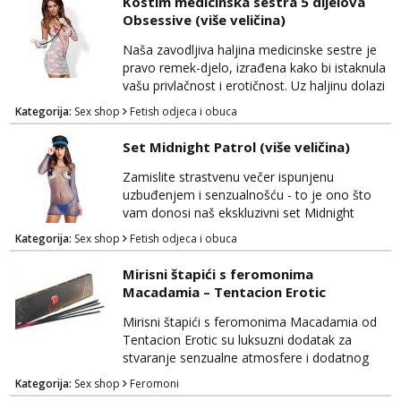
Kostim medicinska sestra 5 dijelova
Ovaj set vražice donosi savršen spoj luksuza i
Obsessive (više veličina)
erotike, stvarajući unikatan izgled koji će vas
pretvoriti u pravu boginju strasti. B...
Naša zavodljiva haljina medicinske sestre je
pravo remek-djelo, izrađena kako bi istaknula
vašu privlačnost i erotičnost. Uz haljinu dolazi
pet različitih dijelova koji će vas transformirati
Kategorija:
Sex shop
Fetish odjeca i obuca
u potpunu vladaricu strasti. Ukrasni obruč za
kosu dodaje dozu igre i uzbuđenja, dok duge
Set Midnight Patrol (više veličina)
rukavice pružaju eleganciju i senzualnost.
Tange dodaju zavodljivu notu iznenađenja,
Zamislite strastvenu večer ispunjenu
dok pravi stetoskop čini igru s...
uzbuđenjem i senzualnošću - to je ono što
vam donosi naš ekskluzivni set Midnight
Patrol. Ovaj neodoljiv set obuhvaća sve što
Kategorija:
Sex shop
Fetish odjeca i obuca
vam je potrebno za nezaboravnu noć
ispunjenu strašću i uzbuđenjem. Uz ovaj set
Mirisni štapići s feromonima
ćete se osjećati poput pravog zavodnika ili
Macadamia – Tentacion Erotic
zavodnice, spremni izraziti svoju erotičnu
stranu. Mrežasta haljina dodaje notu
Mirisni štapići s feromonima Macadamia od
tajanstva i senzualnosti, dok p...
Tentacion Erotic su luksuzni dodatak za
stvaranje senzualne atmosfere i dodatnog
uzbuđenja u vašim intimnim trenucima. Ovi
Kategorija:
Sex shop
Feromoni
štapići spoj su suptilnog mirisa i moćnih