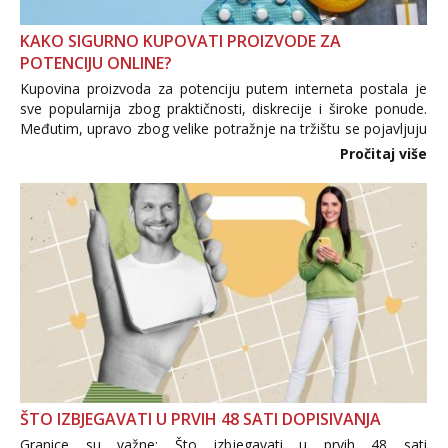
KAKO SIGURNO KUPOVATI PROIZVODE ZA
POTENCIJU ONLINE?
Kupovina proizvoda za potenciju putem interneta postala je
sve popularnija zbog praktičnosti, diskrecije i široke ponude.
Međutim, upravo zbog velike potražnje na tržištu se pojavljuju
i brojni krivotvoreni proizvodi, nepouzdane internetske
Pročitaj više
trgovine te proizvodi nepoznatog podrijetla. ...
ŠTO IZBJEGAVATI U PRVIH 48 SATI DOPISIVANJA
Granice su važne: Što izbjegavati u prvih 48 sati