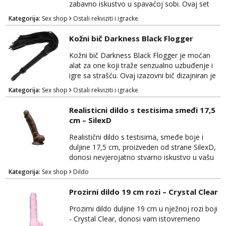
zabavno iskustvo u spavaćoj sobi. Ovaj set
kombinira dvije različite teksture kako bi
Kategorija:
Sex shop
Ostali rekviziti i igracke
dodao raznolikost i uzbuđenje u vaše intimne
trenutke. Bič je izrađen od visokokvalitetne
Kožni bič Darkness Black Flogger
eko kože i nudi dominaciju i strast u igrama
sa strašću. Njegove nježne trake pružaju
Kožni bič Darkness Black Flogger je moćan
mogućnost precizne stimulacije i kontrole...
alat za one koji traže senzualno uzbuđenje i
igre sa strašću. Ovaj izazovni bič dizajniran je
za dodatnu stimulaciju i eksperimentiranje u
Kategorija:
Sex shop
Ostali rekviziti i igracke
svijetu BDSM-a i erotike. Izrađen je od
visokokvalitetne kože, Darkness Black
Realisticni dildo s testisima smeđi 17,5
Flogger ima sofisticiran izgled i osjećaj na
cm – SilexD
dodir. Duge, meke trake biča omogućuju
precizno usmjeravanje i kontrolu tijekom igre,
Realistični dildo s testisima, smeđe boje i
pružaju...
duljine 17,5 cm, proizveden od strane SilexD,
donosi nevjerojatno stvarno iskustvo u vašu
spavaću sobu. Ovaj vrhunski dildo će vas
Kategorija:
Sex shop
Dildo
zadovoljiti svojom iznimnom kvalitetom i
autentičnim dizajnom. Izrađen je od
Prozirni dildo 19 cm rozi – Crystal Clear
visokokvalitetnog, tijelu prijateljskog
materijala koji je nježan na dodir i siguran za
Prozirni dildo duljine 19 cm u nježnoj rozi boji
tijelo, osiguravajući udobnost tijekom
- Crystal Clear, donosi vam istovremeno