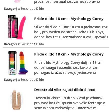
korištenja. Njegov...
prozirnost i senzualnost za nezaboravno
zadovoljstvo. Ovaj izuzetno elegantan dildo
Kategorija:
Sex shop
Dildo
će ispuniti vaše želje s vrhunskim materijalima
i privlačnim dizajnom. Izrađen je od
Pride dildo 18 cm – Mythology Corey
visokokvalitetnog, prozirnog materijala koji je
siguran za tijelo i nježan na dodir, pružajući
Silikonski dildo duljine 18 cm u prekrasnoj rozi
vam maksimalnu udobnost tijekom upotrebe.
boji, proizveden od strane Delta Club Toys,
Cr...
donosi kvalitetu i senzualnost u vašu spavaću
sobu. Ovaj elegantni dildo će vas zadovoljiti
Kategorija:
Sex shop
Dildo
svojim vrhunskim materijalima i realističnim
dizajnom. Izrađen je od visokokvalitetnog,
Pride dildo 18 cm – Mythology Corey
tijelu prijateljskog silikona koji je nježan na
dodir i siguran za tijelo, osiguravajući
Pride dildo Mythology Corey duljine 18 cm
udobnost tijekom korištenja. Njegov...
donosi snagu i autentičnost kako bi vam
pomogao izražavati svoju jedinstvenu
seksualnost i ponos. Ovaj visokokvalitetni
Kategorija:
Sex shop
Dildo
dildo ne samo da zadovoljava vaše tjelesne
potrebe, već također slavi vašu individualnost
Dvostruki vibrirajući dildo Silexd
i seksualni identitet. Mythology Corey je
izrađen od sigurnog i tijelu prijateljskog
Dvostruki vibrirajući dildo Silexd je vrhunski
materijala koji pruža nevjerojatno realistično
proizvod koji će ispuniti sve vaše fantazije o
iskustvo. Nje...
senzualnom zadovoljstvu i intenzivnim