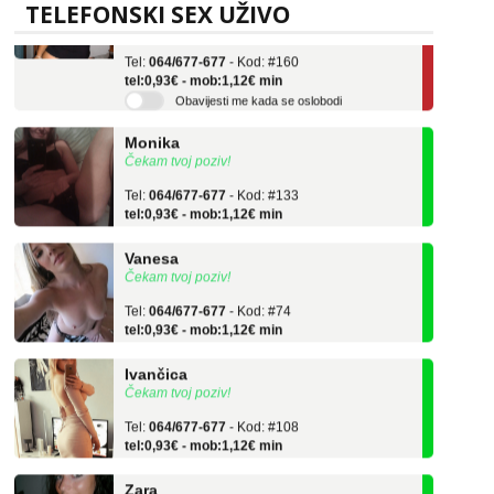
Učiteljica iz predgrađa traži...
TELEFONSKI SEX UŽIVO
Tel:
064/677-677
- Kod: #160
tel:0,93€ - mob:1,12€ min
Obavijesti me kada se oslobodi
Monika
Čekam tvoj poziv!
Tel:
064/677-677
- Kod: #133
tel:0,93€ - mob:1,12€ min
Vanesa
Čekam tvoj poziv!
Tel:
064/677-677
- Kod: #74
tel:0,93€ - mob:1,12€ min
Ivančica
Čekam tvoj poziv!
Tel:
064/677-677
- Kod: #108
tel:0,93€ - mob:1,12€ min
Zara
Čekam tvoj poziv!