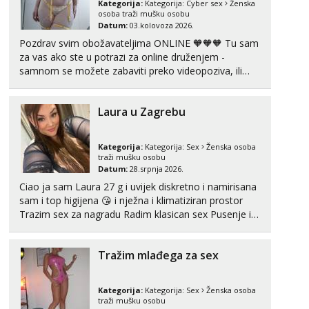
Kategorija:
Kategorija:
Cyber sex
Ženska
Čekam tvoj poziv!
osoba traži mušku osobu
Datum:
03.kolovoza 2026.
Tel:
064/677-677
- Kod: #74
Pozdrav svim obožavateljima ONLINE 🧡🧡🧡 Tu sam
tel:0,93€ - mob:1,12€ min
za vas ako ste u potrazi za online druženjem -
samnom se možete zabaviti preko videopoziva, ili
Ivančica
Čekam tvoj poziv!
ako vam nisam dovoljna radim i u paru i trojci s
kolegicama, svaka je drugačija 😉 Radim i vruća
Tel:
064/677-677
- Kod: #108
Laura u Zagrebu
tipkanja uz slike i hot line pozive. Za vas sam
tel:0,93€ - mob:1,12€ min
pripremila ...
Zara
Kategorija:
Kategorija:
Sex
Ženska osoba
Čekam tvoj poziv!
traži mušku osobu
Datum:
28.srpnja 2026.
Tel:
064/677-677
- Kod: #123
Ciao ja sam Laura 27 g i uvijek diskretno i namirisana
tel:0,93€ - mob:1,12€ min
sam i top higijena 😘 i nježna i klimatiziran prostor
Trazim sex za nagradu Radim klasican sex Pusenje i
Anđela
gutanje sperme Erotsko rublje imam uvijek Lizati me
Čekam tvoj poziv!
mozes i ljubiti po tijelu Iskljucivo neradim analni !!! I
Tel:
064/677-677
- Kod: #142
Tražim mlađega za sex
neljubim se Wha...
tel:0,93€ - mob:1,12€ min
Kategorija:
Kategorija:
Sex
Ženska osoba
traži mušku osobu