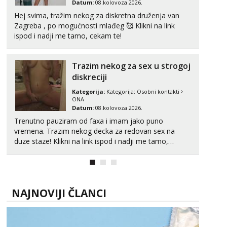
Datum:
08.kolovoza 2026.
Hej svima, tražim nekog za diskretna druženja van
Zagreba , po mogućnosti mlađeg 🥰 Klikni na link
ispod i nadji me tamo, cekam te!
Trazim nekog za sex u strogoj
diskreciji
Kategorija:
Kategorija:
Osobni kontakti
ONA
Datum:
08.kolovoza 2026.
Trenutno pauziram od faxa i imam jako puno
vremena. Trazim nekog decka za redovan sex na
duze staze! Klikni na link ispod i nadji me tamo,
cekam te!
NAJNOVIJI ČLANCI