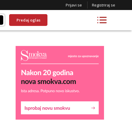
Prijavi se
Registriraj se
Predaj oglas
Kristina
Razgovaram :)