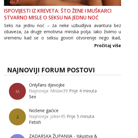
ISPOVIJESTI IZ KREVETA: ŠTO ŽENE I MUŠKARCI
STVARNO MISLE O SEKSU NA JEDNU NOĆ
Seks na jednu noć – za neke uzbudljiva avantura bez
obaveza, za druge emotivna minska polja. Iako živimo u
vremenu kad se o seksu govori otvorenije nego ikad,
tema „jedne noći strasti“ i dalje izaziva burne rasprave. Što
Pročitaj više
zapravo misle žene, a što muškarci? Jesu...
NAJNOVIJI FORUM POSTOVI
Onlyfans djevojke
Najnovija: Mislav39
Prije 4 minuta
M
Sex
Nošene gaćice
Najnovija: joker45
Prije 5 minuta
J
Fetish
ZADARSKA ŽUPANIJA - Iskustva &