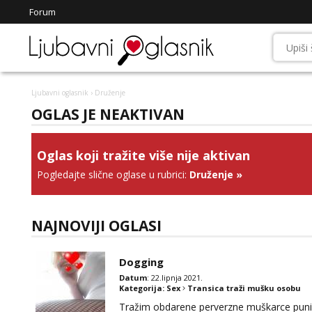
Forum
Ljubavni oglasnik
› Druženje
OGLAS JE NEAKTIVAN
Oglas koji tražite više nije aktivan
Pogledajte slične oglase u rubrici:
Druženje
»
NAJNOVIJI OGLASI
Dogging
Datum
: 22.lipnja 2021.
Kategorija:
Sex
Transica traži mušku osobu
Tražim obdarene perverzne muškarce punih ja