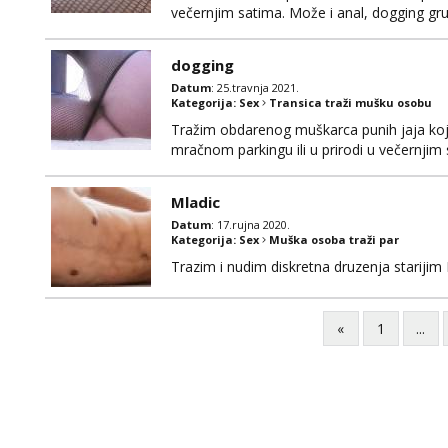
večernjim satima. Može i anal, dogging gru
kombiju ... Pohotna sam jahačica na kurcu. 
prvoj poruci u mailu (samo obdareni, koji d
dogging
Datum
: 25.travnja 2021.
Kategorija:
Sex
Transica traži mušku osobu
Tražim obdarenog muškarca punih jaja koj
mračnom parkingu ili u prirodi u večernjim
iscijedim ti ga do kraja. Možeš me i naguzi
Mladic
Datum
: 17.rujna 2020.
Kategorija:
Sex
Muška osoba traži par
Trazim i nudim diskretna druzenja starijim
«
1
...