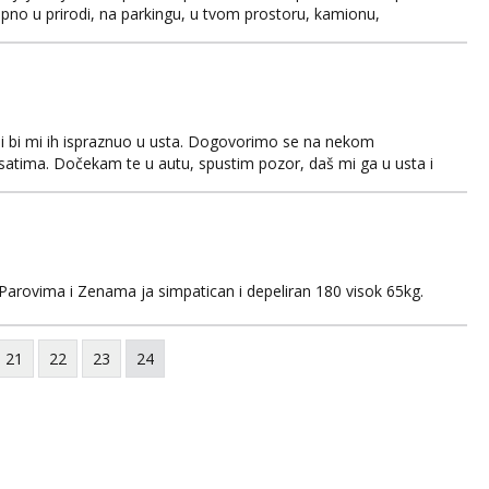
pno u prirodi, na parkingu, u tvom prostoru, kamionu,
Javi se na mail za dogovor. Prednost je opis i slika kurca u
obro špricaju, perverzni, s jačim seksualnim nagon...
i bi mi ih ispraznuo u usta. Dogovorimo se na nekom
 satima. Dočekam te u autu, spustim pozor, daš mi ga u usta i
ti. Nina CD
 Parovima i Zenama ja simpatican i depeliran 180 visok 65kg.
21
22
23
24