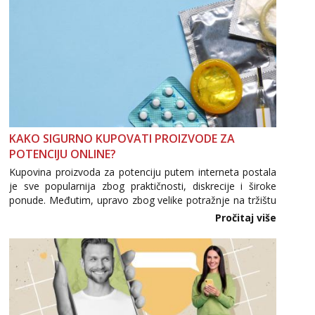
KAKO SIGURNO KUPOVATI PROIZVODE ZA
POTENCIJU ONLINE?
Kupovina proizvoda za potenciju putem interneta postala
je sve popularnija zbog praktičnosti, diskrecije i široke
ponude. Međutim, upravo zbog velike potražnje na tržištu
se pojavljuju i brojni krivotvoreni proizvodi, nepouzdane
Pročitaj više
internetske trgovine te proizvodi nepoznatog podrijetla. ...