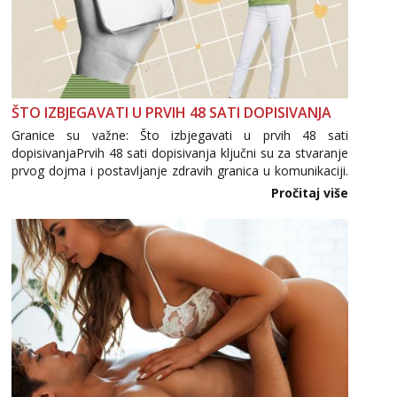
ŠTO IZBJEGAVATI U PRVIH 48 SATI DOPISIVANJA
Granice su važne: Što izbjegavati u prvih 48 sati
dopisivanjaPrvih 48 sati dopisivanja ključni su za stvaranje
prvog dojma i postavljanje zdravih granica u komunikaciji.
Važno je izbjeći prebrzo otkrivanje osobnih ili intimnih
Pročitaj više
informacija, jer nepoznata osoba još nije zaslužila to
povjerenje. Takođe...