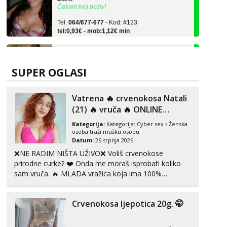
Tel:
064/677-677
- Kod: #123
tel:0,93€ - mob:1,12€ min
Anđela
Čekam tvoj poziv!
Tel:
064/677-677
- Kod: #142
SUPER OGLASI
tel:0,93€ - mob:1,12€ min
Kristina
Vatrena ‎️‍🔥 crvenokosa Natali
Razgovaram :)
(21) ‎️‍🔥 vruča‎ ️‍🔥 ONLINE
ZABAVA
Učiteljica iz predgrađa traži...
Kategorija:
Kategorija:
Cyber sex
Ženska
osoba traži mušku osobu
Tel:
064/677-677
- Kod: #160
Datum:
26.srpnja 2026.
tel:0,93€ - mob:1,12€ min
❌NE RADIM NIŠTA UŽIVO❌ Voliš crvenokose
Obavijesti me kada se oslobodi
prirodne curke? ❤️ Onda me moraš isprobati koliko
Monika
sam vruča.‎ ️‍🔥 MLADA vražica koja ima 100%
Čekam tvoj poziv!
prorodne grudi, 💦 Misli su mi uvijek prljave i u svemu
vidim samo užitak. 💦 U mojoj raznolikoj ponudi
Tel:
064/677-677
- Kod: #133
Crvenokosa ljepotica 20g. 🤭
možeš pranaći nešto po svojoj mjeri. Sexi videa s
tel:0,93€ - mob:1,12€ min
kolegica...
Vanesa