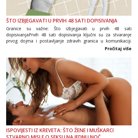
ŠTO IZBJEGAVATI U PRVIH 48 SATI DOPISIVANJA
Granice su važne: Što izbjegavati u prvih 48 sati
dopisivanjaPrvih 48 sati dopisivanja ključni su za stvaranje
prvog dojma i postavljanje zdravih granica u komunikaciji.
Važno je izbjeći prebrzo otkrivanje osobnih ili intimnih
Pročitaj više
informacija, jer nepoznata osoba još nije zaslužila to
povjerenje. Takođe...
ISPOVIJESTI IZ KREVETA: ŠTO ŽENE I MUŠKARCI
STVARNO MISLE O SEKSU NA JEDNU NOĆ