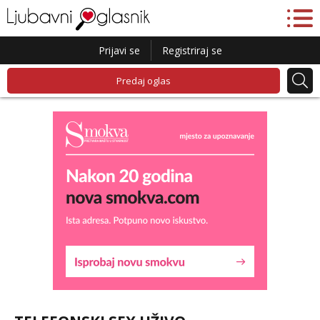
Prijavi se
Registriraj se
Predaj oglas
Maja
Razgovaram :)