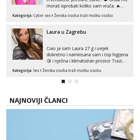
moraš isprobati koliko sam vruča.‎ ️‍🔥
MLADA vražica koja ima 100%
Kategorija:
Cyber sex
Ženska osoba traži mušku osobu
prorodne grudi, 💦 Misli su mi uvijek
prljave i u svemu vidim samo užitak. 💦
U mojoj raznolikoj ponudi možeš
Laura u Zagrebu
pranaći nešto po svojoj mjeri. Sexi videa
s kolegica...
Ciao ja sam Laura 27 g i uvijek
diskretno i namirisana sam i top higijena
😘 i nježna i klimatiziran prostor Trazim
sex za nagradu Radim klasican sex
Kategorija:
Sex
Ženska osoba traži mušku osobu
Pusenje i gutanje sperme Erotsko rublje
imam uvijek Lizati me mozes i ljubiti po
tijelu Iskljucivo neradim analni !!! I
neljubim se Wha...
NAJNOVIJI ČLANCI