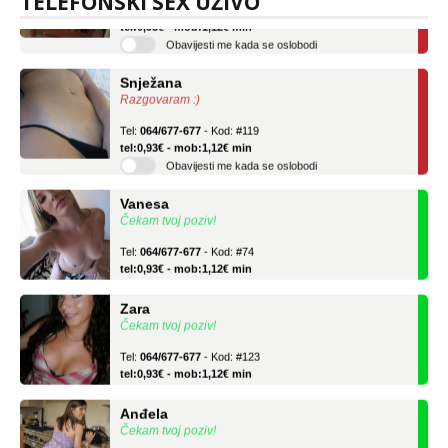
TELEFONSKI SEX UŽIVO
Tel:
064/677-677
- Kod: #04
tel:0,93€ - mob:1,12€ min
Obavijesti me kada se oslobodi
Snježana
Razgovaram :)
Tel:
064/677-677
- Kod: #119
tel:0,93€ - mob:1,12€ min
Obavijesti me kada se oslobodi
Vanesa
Čekam tvoj poziv!
Tel:
064/677-677
- Kod: #74
tel:0,93€ - mob:1,12€ min
Zara
Čekam tvoj poziv!
Tel:
064/677-677
- Kod: #123
tel:0,93€ - mob:1,12€ min
Anđela
Čekam tvoj poziv!