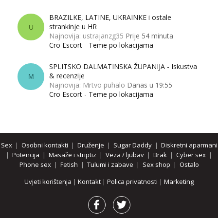
BRAZILKE, LATINE, UKRAINKE i ostale
strankinje u HR
U
Najnovija: ustrajanzg35
Prije 54 minuta
Cro Escort - Teme po lokacijama
SPLITSKO DALMATINSKA ŽUPANIJA - Iskustva
& recenzije
M
Najnovija: Mrtvo puhalo
Danas u 19:55
Cro Escort - Teme po lokacijama
Sex
|
Osobni kontakti
|
Druženje
|
Sugar Daddy
|
Diskretni aparmani
|
Potencija
|
Masaže i striptiz
|
Veza / ljubav
|
Brak
|
Cyber sex
|
Phone sex
|
Fetish
|
Tulumi i zabave
|
Sex shop
|
Ostalo
Uvjeti korištenja
|
Kontakt
|
Polica privatnosti
|
Marketing