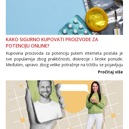
KAKO SIGURNO KUPOVATI PROIZVODE ZA
POTENCIJU ONLINE?
Kupovina proizvoda za potenciju putem interneta postala je
sve popularnija zbog praktičnosti, diskrecije i široke ponude.
Međutim, upravo zbog velike potražnje na tržištu se pojavljuju
i brojni krivotvoreni proizvodi, nepouzdane internetske
Pročitaj više
trgovine te proizvodi nepoznatog podrijetla. ...