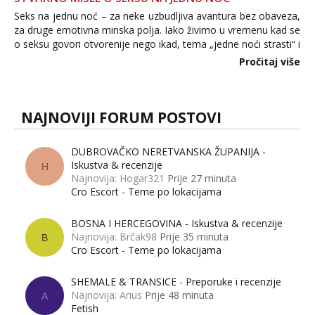
Seks na jednu noć – za neke uzbudljiva avantura bez obaveza,
za druge emotivna minska polja. Iako živimo u vremenu kad se
o seksu govori otvorenije nego ikad, tema „jedne noći strasti“ i
dalje izaziva burne rasprave. Što zapravo misle žene, a što
Pročitaj više
muškarci? Jesu...
NAJNOVIJI FORUM POSTOVI
DUBROVAČKO NERETVANSKA ŽUPANIJA -
Iskustva & recenzije
H
Najnovija: Hogar321
Prije 27 minuta
Cro Escort - Teme po lokacijama
BOSNA I HERCEGOVINA - Iskustva & recenzije
Najnovija: Brčak98
Prije 35 minuta
B
Cro Escort - Teme po lokacijama
SHEMALE & TRANSICE - Preporuke i recenzije
Najnovija: Arius
Prije 48 minuta
A
Fetish