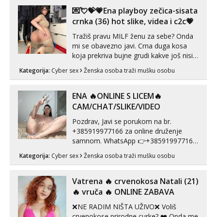
autentičnosti možeš me vidjeti na
💌💘💝💗Ena playboy zečica-sisata
videopozivu. 😉 S vama sam vec 5 ...
crnka (36) hot slike, videa i c2c💗
Tražiš pravu MILF ženu za sebe? Onda
mi se obavezno javi. Crna duga kosa
koja prekriva bujne grudi kakve još nisi
vidio, čista ŠESTICA! A usne? O usnama
Kategorija:
Cyber sex
Ženska osoba traži mušku osobu
bolje da ni ne pričam. Prave pune usne
koje će ti se urezati u pamćenje, jer
vjeruj mi, takve još nisi vidio. Uvijek sam
ENA 🔥ONLINE S LICEM🔥
spremna za ONLOINE zabavu...
CAM/CHAT/SLIKE/VIDEO
Pozdrav, Javi se porukom na br.
+385919977166 za online druženje
samnom. WhatsApp 👉+385919977166
Telegram 👉@enafriedrichkis Radim
Kategorija:
Cyber sex
Ženska osoba traži mušku osobu
videopozive s licem, solo i s partnerom,
kolegicama (Tina&Natali), razne
kombinacije halteri, haljine, štikle,
Vatrena ‎️‍🔥 crvenokosa Natali (21)
samostojeće itd. Nudim svakakva videa
‎️‍🔥 vruča‎ ️‍🔥 ONLINE ZABAVA
seksa, puš...
❌NE RADIM NIŠTA UŽIVO❌ Voliš
crvenokose prirodne curke? ❤️ Onda me