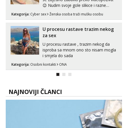
😉 Nudim svoje gole slikice i razne
videouradke. 🤩 Za online zabavu pošalji
Kategorija:
Cyber sex
Ženska osoba traži mušku osobu
poruku na Whatsapp, Telegram ili Viber.
😎 +385 91 912 3322 Za provjeru moje
autentičnosti možeš me vidjeti na
U procesu rastave trazim nekog
videopozivu. 😉 S vama sam vec 5 ...
za sex
U procesu rastave , trazim nekog da
isproba sa mnom ono sto nisam mogla
i smjela do sada
Kategorija:
Osobni kontakti
ONA
NAJNOVIJI ČLANCI