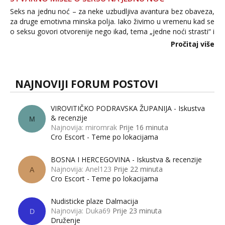
Seks na jednu noć – za neke uzbudljiva avantura bez obaveza,
za druge emotivna minska polja. Iako živimo u vremenu kad se
o seksu govori otvorenije nego ikad, tema „jedne noći strasti“ i
dalje izaziva burne rasprave. Što zapravo misle žene, a što
Pročitaj više
muškarci? Jesu...
NAJNOVIJI FORUM POSTOVI
VIROVITIČKO PODRAVSKA ŽUPANIJA - Iskustva
& recenzije
M
Najnovija: miromrak
Prije 16 minuta
Cro Escort - Teme po lokacijama
BOSNA I HERCEGOVINA - Iskustva & recenzije
Najnovija: Anel123
Prije 22 minuta
A
Cro Escort - Teme po lokacijama
Nudisticke plaze Dalmacija
Najnovija: Duka69
Prije 23 minuta
D
Druženje