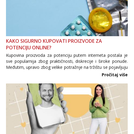
KAKO SIGURNO KUPOVATI PROIZVODE ZA
POTENCIJU ONLINE?
Kupovina proizvoda za potenciju putem interneta postala je
sve popularnija zbog praktičnosti, diskrecije i široke ponude.
Međutim, upravo zbog velike potražnje na tržištu se pojavljuju
i brojni krivotvoreni proizvodi, nepouzdane internetske
Pročitaj više
trgovine te proizvodi nepoznatog podrijetla. ...