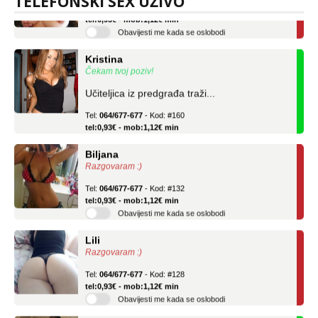
TELEFONSKI SEX UŽIVO
Tel:
064/677-677
- Kod: #69
tel:0,93€ - mob:1,12€ min
Obavijesti me kada se oslobodi
Kristina
Čekam tvoj poziv!
Učiteljica iz predgrađa traži...
Tel:
064/677-677
- Kod: #160
tel:0,93€ - mob:1,12€ min
Biljana
Razgovaram :)
Tel:
064/677-677
- Kod: #132
tel:0,93€ - mob:1,12€ min
Obavijesti me kada se oslobodi
Lili
Razgovaram :)
Tel:
064/677-677
- Kod: #128
tel:0,93€ - mob:1,12€ min
Obavijesti me kada se oslobodi