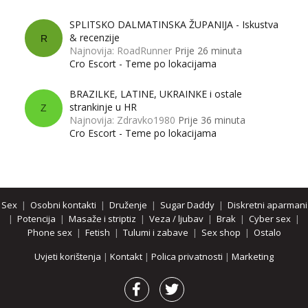
SPLITSKO DALMATINSKA ŽUPANIJA - Iskustva
& recenzije
R
Najnovija: RoadRunner
Prije 26 minuta
Cro Escort - Teme po lokacijama
BRAZILKE, LATINE, UKRAINKE i ostale
strankinje u HR
Z
Najnovija: Zdravko1980
Prije 36 minuta
Cro Escort - Teme po lokacijama
Sex
|
Osobni kontakti
|
Druženje
|
Sugar Daddy
|
Diskretni aparmani
|
Potencija
|
Masaže i striptiz
|
Veza / ljubav
|
Brak
|
Cyber sex
|
Phone sex
|
Fetish
|
Tulumi i zabave
|
Sex shop
|
Ostalo
Uvjeti korištenja
|
Kontakt
|
Polica privatnosti
|
Marketing