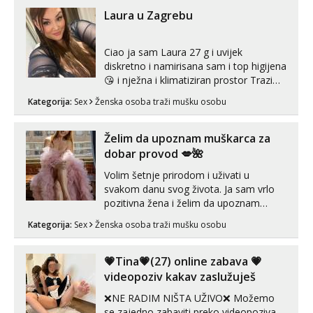
Laura u Zagrebu
Ciao ja sam Laura 27 g i uvijek
diskretno i namirisana sam i top higijena
😘 i nježna i klimatiziran prostor Trazim
sex za nagradu Radim klasican sex
Kategorija:
Sex
Ženska osoba traži mušku osobu
Pusenje i gutanje sperme Erotsko rublje
imam uvijek Lizati me mozes i ljubiti po
tijelu Iskljucivo neradim analni !!! I
Želim da upoznam muškarca za
neljubim se Wha...
dobar provod 💋🌺
Volim šetnje prirodom i uživati u
svakom danu svog života. Ja sam vrlo
pozitivna žena i želim da upoznam
muškarca za dobar provod, naravno
Kategorija:
Sex
Ženska osoba traži mušku osobu
može i nešto više.💋🌺 Klikni na link
ispod i nadji me tamo, cekam te!
💗Tina💗(27) online zabava 💗
videopoziv kakav zaslužuješ
❌NE RADIM NIŠTA UŽIVO❌ Možemo
se zajedno zabaviti preko videopoziva.