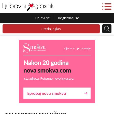
Prijavi se
Registriraj se
Predaj oglas
Liliana
Razgovaram :)