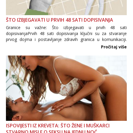
ŠTO IZBJEGAVATI U PRVIH 48 SATI DOPISIVANJA
Granice su važne: Što izbjegavati u prvih 48 sati
dopisivanjaPrvih 48 sati dopisivanja ključni su za stvaranje
prvog dojma i postavljanje zdravih granica u komunikaciji.
Važno je izbjeći prebrzo otkrivanje osobnih ili intimnih
Pročitaj više
informacija, jer nepoznata osoba još nije zaslužila to
povjerenje. Takođe...
ISPOVIJESTI IZ KREVETA: ŠTO ŽENE I MUŠKARCI
STVARNO MISLE O SEKSU NA JEDNU NOĆ