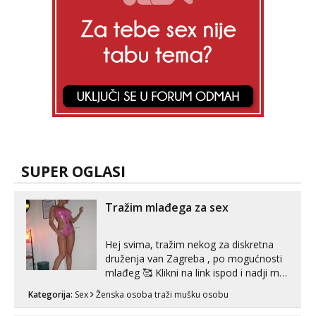
Lili
Razgovaram :)
Tel:
064/677-677
- Kod: #128
tel:0,93€ - mob:1,12€ min
Obavijesti me kada se oslobodi
Anđela
Čekam tvoj poziv!
Tel:
064/677-677
- Kod: #142
tel:0,93€ - mob:1,12€ min
SUPER OGLASI
Tražim mlađega za sex
Hej svima, tražim nekog za diskretna
druženja van Zagreba , po mogućnosti
mlađeg 🥰 Klikni na link ispod i nadji me
tamo, cekam te!
Kategorija:
Sex
Ženska osoba traži mušku osobu