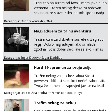
Trenutno pauziram od faxa i imam jako puno
vremena. Trazim nekog decka za redovan
sex na duze staze! Klikni na link ispod i nadji
me tamo, cekam te!
Kategorija:
Osobni kontakti
ONA
Nagrađujem za tajnu avanturu
Tražim curu za diskretne susrete u Zagrebu i
regiji. Dobro nagrađujem ako si mlada,
zgodna i voliš dobar sex. Javi se ako: - imaš
do 25 godina - imaš do 65 kg - imaš dugu
Kategorija:
Sugar Daddy
Sugar Daddies
kosu - se dobro ljubiš - si fleksibilna s
vremenom (jer ga nemam previše) i
Hard 19 spreman za tvoje zelje
dostupna radnim danom (vikendi i noći su za
obitelj) - vodiš brigu o zdravlju i koristiš
Tražim nekog za sex bez tabua Što si
zaštitu Ne javljajte se: - debele - frajeri i
perverzniji bliže si sexu koji nećeš zaboraviti..
paro...
Tvoja želja meni je zapovjed Javi se na Mail
leonjeger1984@gmail.com
Kategorija:
Sex
Muška osoba traži mušku osobu (Gay)
Tražim nekog za belu:)
Dosla sam samo jer mi fali neko da igra belu