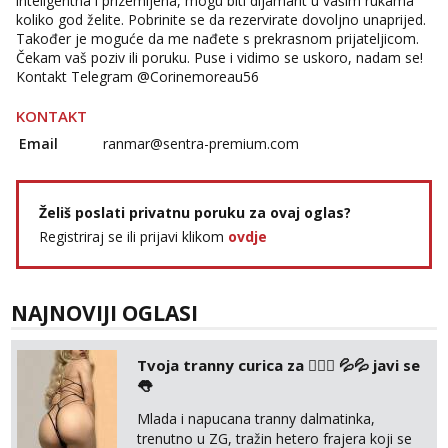
inteligentna i prizemljena, mogu biti dijamant u vašim rukama
koliko god želite. Pobrinite se da rezervirate dovoljno unaprijed.
Također je moguće da me nađete s prekrasnom prijateljicom.
Čekam vaš poziv ili poruku. Puse i vidimo se uskoro, nadam se!
Kontakt Telegram @Corinemoreau56
KONTAKT
Email
ranmar@sentra-premium.com
Želiš poslati privatnu poruku za ovaj oglas?
Registriraj se ili prijavi klikom
ovdje
NAJNOVIJI OGLASI
Tvoja tranny curica za 👉🏻🍑 💦💦 javi se
👅
Mlada i napucana tranny dalmatinka,
trenutno u ZG, tražin hetero frajera koji se