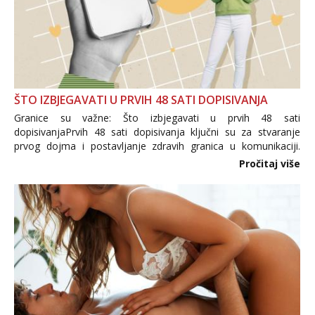
ŠTO IZBJEGAVATI U PRVIH 48 SATI DOPISIVANJA
Granice su važne: Što izbjegavati u prvih 48 sati
dopisivanjaPrvih 48 sati dopisivanja ključni su za stvaranje
prvog dojma i postavljanje zdravih granica u komunikaciji.
Važno je izbjeći prebrzo otkrivanje osobnih ili intimnih
Pročitaj više
informacija, jer nepoznata osoba još nije zaslužila to
povjerenje. Takođe...