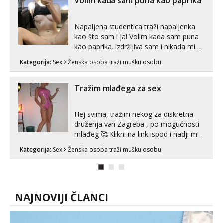
Volim kada sam puna kao paprika
Napaljena studentica traži napaljenka
kao što sam i ja! Volim kada sam puna
kao paprika, izdržljiva sam i nikada mi
nije dosta seksa. Volim grubi seks i više
Kategorija:
Sex
Ženska osoba traži mušku osobu
puta dnevno bilo kad i bilo gdje zato se
javi što prije da me isprobaš Klikni na
link ispod i nadji me tamo, cekam te!
Tražim mlađega za sex
Hej svima, tražim nekog za diskretna
druženja van Zagreba , po mogućnosti
mlađeg 🥰 Klikni na link ispod i nadji me
tamo, cekam te!
Kategorija:
Sex
Ženska osoba traži mušku osobu
NAJNOVIJI ČLANCI