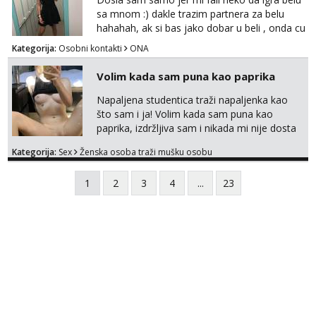
sa mnom :) dakle trazim partnera za belu
hahahah, ak si bas jako dobar u beli , onda cu
razmislit za dalje Klikni na link ispod i nadji me
Kategorija:
Osobni kontakti
ONA
tamo, cekam te!
Volim kada sam puna kao paprika
Napaljena studentica traži napaljenka kao
što sam i ja! Volim kada sam puna kao
paprika, izdržljiva sam i nikada mi nije dosta
seksa. Volim grubi seks i više puta dnevno
Kategorija:
Sex
Ženska osoba traži mušku osobu
bilo kad i bilo gdje zato se javi što prije da
me isprobaš Klikni na link ispod i nadji me
1
2
3
4
...
23
tamo, cekam te!