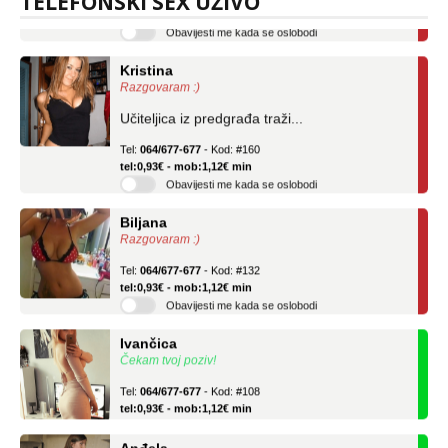
TELEFONSKI SEX UŽIVO
Obavijesti me kada se oslobodi
Kristina
Razgovaram :)
Učiteljica iz predgrađa traži...
Tel:
064/677-677
- Kod: #160
tel:0,93€ - mob:1,12€ min
Obavijesti me kada se oslobodi
Biljana
Razgovaram :)
Tel:
064/677-677
- Kod: #132
tel:0,93€ - mob:1,12€ min
Obavijesti me kada se oslobodi
Ivančica
Čekam tvoj poziv!
Tel:
064/677-677
- Kod: #108
tel:0,93€ - mob:1,12€ min
Anđela
Čekam tvoj poziv!