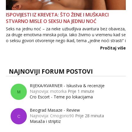
ISPOVIJESTI IZ KREVETA: ŠTO ŽENE I MUŠKARCI
STVARNO MISLE O SEKSU NA JEDNU NOĆ
Seks na jednu noć – za neke uzbudljiva avantura bez obaveza,
za druge emotivna minska polja. Iako živimo u vremenu kad se
o seksu govori otvorenije nego ikad, tema „jedne noći strasti“ i
dalje izaziva burne rasprave. Što zapravo misle žene, a što
Pročitaj više
muškarci? Jesu...
NAJNOVIJI FORUM POSTOVI
RIJEKA/KVARNER - Iskustva & recenzije
Najnovija: motorka
Prije 1 minute
M
Cro Escort - Teme po lokacijama
Beograd Masaze - Review
Najnovija: Crnogorio90
Prije 28 minuta
C
Masaža i striptiz