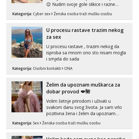
😉 Nudim svoje gole slikice i razne
videouradke. 🤩 Za online zabavu pošalji
Kategorija:
Cyber sex
Ženska osoba traži mušku osobu
poruku na Whatsapp, Telegram ili Viber.
😎 +385 91 912 3322 Za provjeru moje
autentičnosti možeš me vidjeti na
U procesu rastave trazim nekog
videopozivu. 😉 S vama sam vec 5 ...
za sex
U procesu rastave , trazim nekog da
isproba sa mnom ono sto nisam mogla
i smjela do sada
Kategorija:
Osobni kontakti
ONA
Želim da upoznam muškarca za
dobar provod 💋🌺
Volim šetnje prirodom i uživati u
svakom danu svog života. Ja sam vrlo
pozitivna žena i želim da upoznam
muškarca za dobar provod, naravno
Kategorija:
Sex
Ženska osoba traži mušku osobu
može i nešto više.💋🌺 Klikni na link
ispod i nadji me tamo, cekam te!