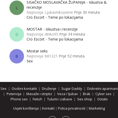
SISAČKO MOSLAVAČKA ŽUPANIJA - Iskustva &
recenzije
L
Najnovija: Ljubavnikzazene
Prije 30 minuta
Cro Escort - Teme po lokacijama
MOSTAR - Iskustva i recenzije
Najnovija: dinko95
Prije 34 minuta
D
Cro Escort - Teme po lokacijama
Mostar seks
Najnovija: bili1221
Prije 52 minuta
B
Sex
Sex
|
Osobni kontakti
|
Druženje
|
Sugar Daddy
|
Diskretni aparmani
|
Potencija
|
Masaže i striptiz
|
Veza / ljubav
|
Brak
|
Cyber sex
|
Phone sex
|
Fetish
|
Tulumi i zabave
|
Sex shop
|
Ostalo
Uvjeti korištenja
|
Kontakt
|
Polica privatnosti
|
Marketing