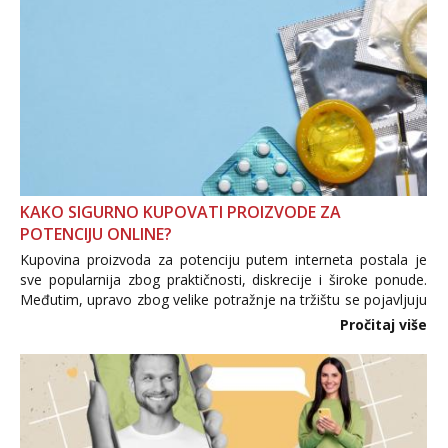
KAKO SIGURNO KUPOVATI PROIZVODE ZA
POTENCIJU ONLINE?
Kupovina proizvoda za potenciju putem interneta postala je
sve popularnija zbog praktičnosti, diskrecije i široke ponude.
Međutim, upravo zbog velike potražnje na tržištu se pojavljuju
i brojni krivotvoreni proizvodi, nepouzdane internetske
Pročitaj više
trgovine te proizvodi nepoznatog podrijetla. ...