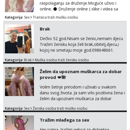
raspolaganju za druženje.Moguće uživo i
online. ⚫ Druženje online ( slike i videa sa
dopisivanjem ili hot razgovorom) te Cam
Kategorija:
Sex
Transica traži mušku osobu
2cam ⚫Fetiš stvari za sladokusce šaljem (
gaćice,najlonke i ostalo...) ⚫ Snimam videa
Brak
po narudžbi, samo za tvoj užitak
⚫Ispunjavam razne fetiše-BDSM
Dečko 52 god.Nisam se ženio,nemam djecu
Bondage,Discipline,Sadism,Masochism,igra
Tražim žensku koja želi brak,obitelj,djecu,i
senzacije kao i foot,piss,shit,fart,sp...
kojoj ne smetaju moje god.098648661.
Kategorija:
Brak
Muška osoba traži žensku osobu
Želim da upoznam muškarca za dobar
provod 💋🌺
Volim šetnje prirodom i uživati u svakom
danu svog života. Ja sam vrlo pozitivna žena i
želim da upoznam muškarca za dobar
provod, naravno može i nešto više.💋🌺 Klikni
Kategorija:
Sex
Ženska osoba traži mušku osobu
na link ispod i nadji me tamo, cekam te!
Tražim mlađega za sex
Hej svima, tražim nekog za diskretna