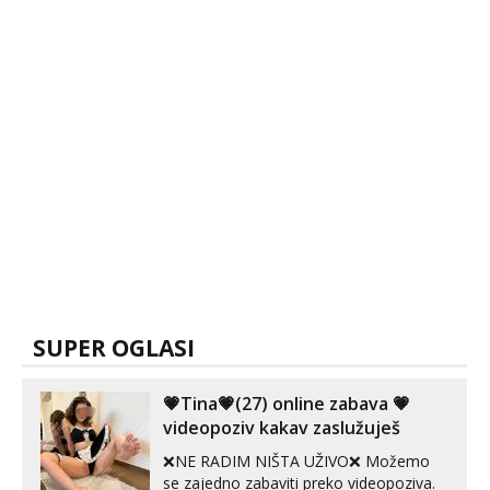
SUPER OGLASI
💗Tina💗(27) online zabava 💗
videopoziv kakav zaslužuješ
❌NE RADIM NIŠTA UŽIVO❌ Možemo
se zajedno zabaviti preko videopoziva.