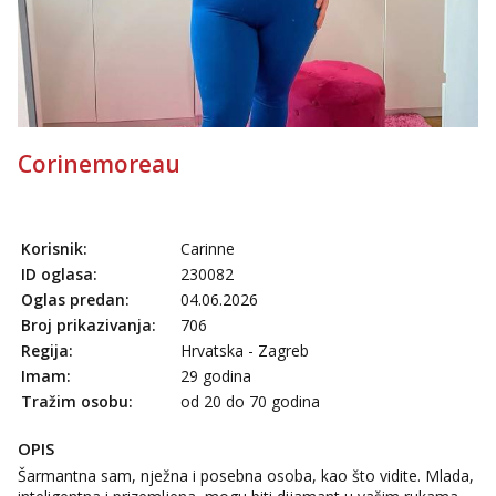
Ivančica
Čekam tvoj poziv!
Tel:
064/677-677
- Kod: #108
tel:0,93€ - mob:1,12€ min
Anđela
Corinemoreau
Čekam tvoj poziv!
Tel:
064/677-677
- Kod: #142
tel:0,93€ - mob:1,12€ min
Korisnik:
Carinne
ID oglasa:
230082
Oglas predan:
04.06.2026
Broj prikazivanja:
706
Regija:
Hrvatska - Zagreb
Imam:
29 godina
Tražim osobu:
od 20 do 70 godina
OPIS
Šarmantna sam, nježna i posebna osoba, kao što vidite. Mlada,