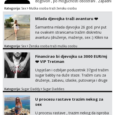
dogovori , po mogućnosti obostrani . Zapadni
dio Zagreba .Javiti se prvo porukom na
Kategorija:
Sex
Muška osoba traži žensku osobu
WhatsApp ili Telegram 0958634499
Mlada djevojka traži avanturu ❤️
Šarmantna mlada djevojka 26 god. prvi put
na ovakvim stranicama tražim diskretnu
avanturu (druženje, maženje, sex :) Klikni na
link ispod i nadji me tamo, cekam te!
Kategorija:
Sex
Ženska osoba traži mušku osobu
Financirao bi djevojku sa 3000 EUR/mj
❤️ VIP Tretman
Uspješan i ozbiljan poduzetnik 37god tražim
sugar babby na duže staze. Tražim curu za
druženje, zabavu, izlaske, putovanja i druge
lijepe stvari na obostranu korist. Ako si
Kategorija:
Sugar Daddy
Sugar Daddies
otvorena, komunikativna, zgodna i atraktivna
javi se na moj email:
U procesu rastave trazim nekog za
markodalic37@gmail.com
sex
U procesu rastave , trazim nekog da isproba