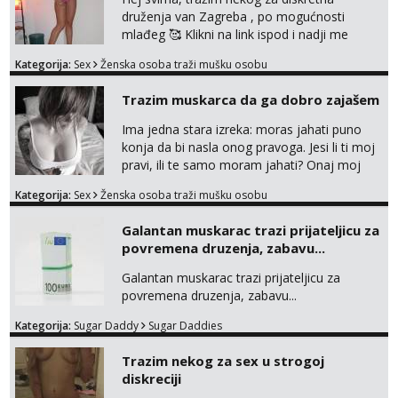
druženja van Zagreba , po mogućnosti
mlađeg 🥰 Klikni na link ispod i nadji me
tamo, cekam te!
Kategorija:
Sex
Ženska osoba traži mušku osobu
Trazim muskarca da ga dobro zajašem
Ima jedna stara izreka: moras jahati puno
konja da bi nasla onog pravoga. Jesi li ti moj
pravi, ili te samo moram jahati? Onaj moj
bivsi je bio samo konj hahahahah Klikni niže
Kategorija:
Sex
Ženska osoba traži mušku osobu
na sexdater link i javi mi se tamo....
Galantan muskarac trazi prijateljicu za
povremena druzenja, zabavu...
Galantan muskarac trazi prijateljicu za
povremena druzenja, zabavu...
Kategorija:
Sugar Daddy
Sugar Daddies
Trazim nekog za sex u strogoj
diskreciji