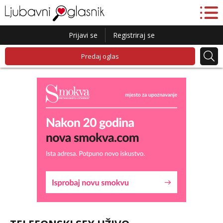
Prijavi se
Registriraj se
Predaj oglas
Liliana
Razgovaram :)
Tel:
064/677-677
- Kod: #69
tel:0,93€ - mob:1,12€ min