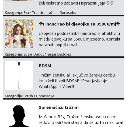
želi diskretno zabaviti i isprazniti jaja 💦💦
Konkretno, diskretno i bez puno komplikacija.
Kategorija:
Sex
Transica traži mušku osobu
Jako držin do sebe, NE naplaćujen. Zabavljan
se samo s kin i ako ja to želim! Nisam stalno
🌹Financirao bi djevojku sa 3500€/mj🌹
dostupna jer mi je ovo samo povremena
zabava. Ulovi me, uživati ćeš 😉 Moje slike
Uspješan poduzetnik financirao bi atraktivnu
vidiš, uživo san još bolja, bez neugodnih izn...
mladu djevojku sa 3500€ mjesečno. Kontakt
na whatsapp ili email
Kategorija:
Sugar Daddy
Sugar Daddies
BDSM
Tražim žensku ali isključivo žensku osobu
koja želi ili voli BDSM!!!!!Prvo javljanje
WhatsApp ili Viber!!!
Kategorija:
Fetish
Dominacija
Spremaćicu tražim
Muškarac 52g. Tražim žensku osobu da mi
redovno održava stan a da se uz to i neki oral