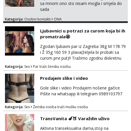
sa mnom ono sto nisam mogla i smjela do
sada
Kategorija:
Osobni kontakti
ONA
Ljubavnici u potrazi za curom koja bi ih
promatrala🤩
Zgodan ljubavni par iz Zagreba 38g M 178 79
i Ž 35g 160 59 3 plava(željela bi probati sa
curom prvi put)!! Tražimo zgodnu diskretnu
curu koja bi nas promatrala dok imamo
Kategorija:
Sex
Par traži žensku osobu
žestok odnos. Može se pridruziti ali i ne
mora.Bitno da uzivamo diskretno anonimno
Prodajem slike i video
bez upoznavanja puno.Sliku mozemo
razmjeniti,ali najbolje uzivo se upoznati. Na
Gole slike i video Prodajem nošene gačice
goo smo do 15.8 poslije tog mozemo se
Pišite na whatsapp ili telegram 0989103797
druziti,javi se na mail il...
Kategorija:
Sex
Ženska osoba traži mušku osobu
TransVanita 🍆🍑 Varaždin uživo
Aktivna transeksualna dama,stoji na