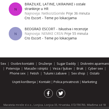
BRAZILKE, LATINE, UKRAINKE i ostale
strankinje u HR
N
Najnovija: NetkoIzGomile
Prije 36 minuta
Cro Escort - Teme po lokacijama
BEOGRAD ESCORT - Iskustva i recenzije
Najnovija: NEMKE CRSN
Prije 55 minuta
N
Cro Escort - Teme po lokacijama
Sex
|
Osobni kontakti
|
Druženje
|
Sugar Daddy
|
Diskretni aparmani
|
Potencija
|
Masaže i striptiz
|
Veza / ljubav
|
Brak
|
Cyber sex
|
Phone sex
|
Fetish
|
Tulumi i zabave
|
Sex shop
|
Ostalo
Uvjeti korištenja
|
Kontakt
|
Polica privatnosti
|
Marketing
Maratela mreže d.o.o., Lonjica, Lonjica 33, Hrvatska, 072/700700, Mlađima od 18
godina zabranjeno je pregledavanje stranice i svih njenih dijelova.