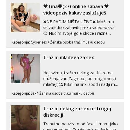
💗Tina💗(27) online zabava 💗
videopoziv kakav zaslužuješ
❌NE RADIM NIŠTA UŽIVO❌ Možemo
se zajedno zabaviti preko videopoziva.
😉 Nudim svoje gole slikice i razne
videouradke. 🤩 Za online zabavu pošalji
Kategorija:
Cyber sex
Ženska osoba traži mušku osobu
poruku na Whatsapp, Telegram ili Viber.
😎 +385 91 912 3322 Za provjeru moje
autentičnosti možeš me vidjeti na
Tražim mlađega za sex
videopozivu. 😉 S vama sam vec 5 ...
Hej svima, tražim nekog za diskretna
druženja van Zagreba , po mogućnosti
mlađeg 🥰 Klikni na link ispod i nadji me
tamo, cekam te!
Kategorija:
Sex
Ženska osoba traži mušku osobu
Trazim nekog za sex u strogoj
diskreciji
Trenutno pauziram od faxa i imam jako
puno vremena. Trazim nekog decka za