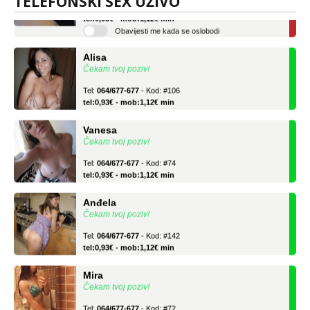
TELEFONSKI SEX UŽIVO
Tel:
064/677-677
- Kod: #119
tel:0,93€ - mob:1,12€ min
Obavijesti me kada se oslobodi
Alisa
Čekam tvoj poziv!
Tel:
064/677-677
- Kod: #106
tel:0,93€ - mob:1,12€ min
Vanesa
Čekam tvoj poziv!
Tel:
064/677-677
- Kod: #74
tel:0,93€ - mob:1,12€ min
Anđela
Čekam tvoj poziv!
Tel:
064/677-677
- Kod: #142
tel:0,93€ - mob:1,12€ min
Mira
Čekam tvoj poziv!
Tel:
064/677-677
- Kod: #72