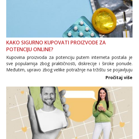
KAKO SIGURNO KUPOVATI PROIZVODE ZA
POTENCIJU ONLINE?
Kupovina proizvoda za potenciju putem interneta postala je
sve popularnija zbog praktičnosti, diskrecije i široke ponude.
Međutim, upravo zbog velike potražnje na tržištu se pojavljuju
i brojni krivotvoreni proizvodi, nepouzdane internetske
Pročitaj više
trgovine te proizvodi nepoznatog podrijetla. ...