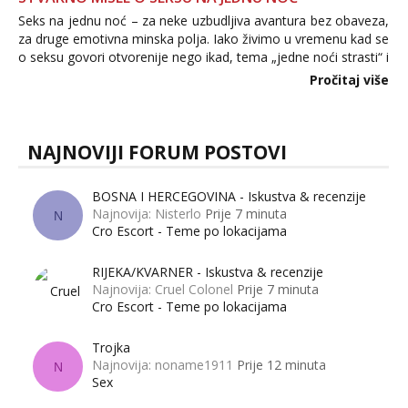
Seks na jednu noć – za neke uzbudljiva avantura bez obaveza,
za druge emotivna minska polja. Iako živimo u vremenu kad se
o seksu govori otvorenije nego ikad, tema „jedne noći strasti“ i
dalje izaziva burne rasprave. Što zapravo misle žene, a što
Pročitaj više
muškarci? Jesu...
NAJNOVIJI FORUM POSTOVI
BOSNA I HERCEGOVINA - Iskustva & recenzije
Najnovija: Nisterlo
Prije 7 minuta
N
Cro Escort - Teme po lokacijama
RIJEKA/KVARNER - Iskustva & recenzije
Najnovija: Cruel Colonel
Prije 7 minuta
Cro Escort - Teme po lokacijama
Trojka
Najnovija: noname1911
Prije 12 minuta
N
Sex