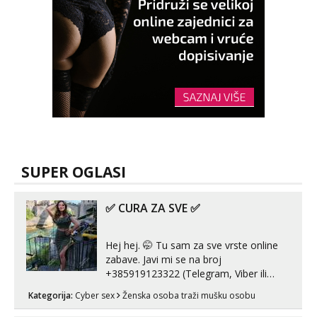
Mira
Čekam tvoj poziv!
Tel:
064/677-677
- Kod: #72
tel:0,93€ - mob:1,12€ min
SUPER OGLASI
✅ CURA ZA SVE ✅
Hej hej. 🤭 Tu sam za sve vrste online
zabave. Javi mi se na broj
+385919123322 (Telegram, Viber ili
Whatsapp). 🤙 NE javljaj se na uzivo.
Kategorija:
Cyber sex
Ženska osoba traži mušku osobu
Hvala.