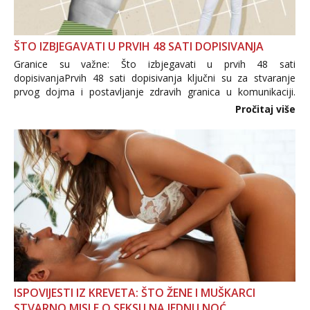
ŠTO IZBJEGAVATI U PRVIH 48 SATI DOPISIVANJA
Granice su važne: Što izbjegavati u prvih 48 sati
dopisivanjaPrvih 48 sati dopisivanja ključni su za stvaranje
prvog dojma i postavljanje zdravih granica u komunikaciji.
Važno je izbjeći prebrzo otkrivanje osobnih ili intimnih
Pročitaj više
informacija, jer nepoznata osoba još nije zaslužila to
povjerenje. Takođe...
ISPOVIJESTI IZ KREVETA: ŠTO ŽENE I MUŠKARCI
STVARNO MISLE O SEKSU NA JEDNU NOĆ