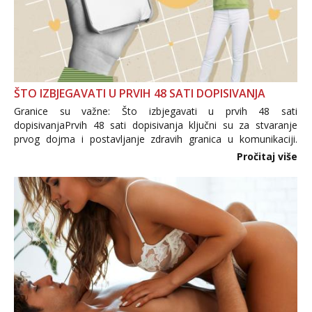
ŠTO IZBJEGAVATI U PRVIH 48 SATI DOPISIVANJA
Granice su važne: Što izbjegavati u prvih 48 sati
dopisivanjaPrvih 48 sati dopisivanja ključni su za stvaranje
prvog dojma i postavljanje zdravih granica u komunikaciji.
Važno je izbjeći prebrzo otkrivanje osobnih ili intimnih
Pročitaj više
informacija, jer nepoznata osoba još nije zaslužila to
povjerenje. Takođe...