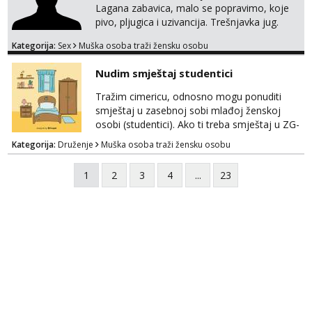
Lagana zabavica, malo se popravimo, koje
pivo, pljugica i uzivancija. Trešnjavka jug.
We're jammin' To think that jammin' was a
Kategorija:
Sex
Muška osoba traži žensku osobu
thing of the past We're jammin' And I hope
this jam is gonna last
Nudim smještaj studentici
Tražim cimericu, odnosno mogu ponuditi
smještaj u zasebnoj sobi mlađoj ženskoj
osobi (studentici). Ako ti treba smještaj u ZG-
u, a ne želiš plaćati sobu i tako malo uštedjeti,
Kategorija:
Druženje
Muška osoba traži žensku osobu
javi se na mail.
1
2
3
4
...
23