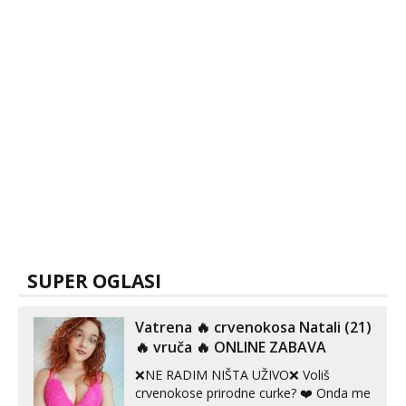
SUPER OGLASI
Vatrena ‎️‍🔥 crvenokosa Natali (21)
‎️‍🔥 vruča‎ ️‍🔥 ONLINE ZABAVA
❌NE RADIM NIŠTA UŽIVO❌ Voliš
crvenokose prirodne curke? ❤️ Onda me