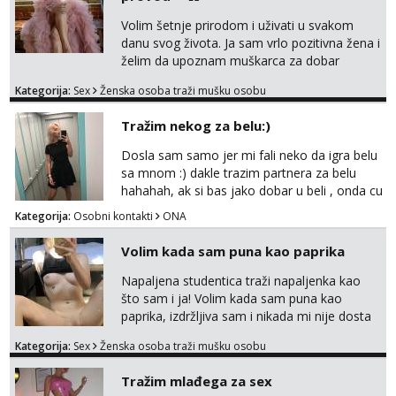
obitelj) - vodiš brigu o zdravlju i koristiš
zaštitu Ne javljajte se: - debele - frajeri i
Volim šetnje prirodom i uživati u svakom
paro...
danu svog života. Ja sam vrlo pozitivna žena i
želim da upoznam muškarca za dobar
provod, naravno može i nešto više.💋🌺 Klikni
Kategorija:
Sex
Ženska osoba traži mušku osobu
na link ispod i nadji me tamo, cekam te!
Tražim nekog za belu:)
Dosla sam samo jer mi fali neko da igra belu
sa mnom :) dakle trazim partnera za belu
hahahah, ak si bas jako dobar u beli , onda cu
razmislit za dalje Klikni na link ispod i nadji me
Kategorija:
Osobni kontakti
ONA
tamo, cekam te!
Volim kada sam puna kao paprika
Napaljena studentica traži napaljenka kao
što sam i ja! Volim kada sam puna kao
paprika, izdržljiva sam i nikada mi nije dosta
seksa. Volim grubi seks i više puta dnevno
Kategorija:
Sex
Ženska osoba traži mušku osobu
bilo kad i bilo gdje zato se javi što prije da
me isprobaš Klikni na link ispod i nadji me
Tražim mlađega za sex
tamo, cekam te!