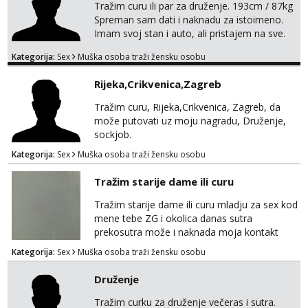
Tražim curu ili par za druženje. 193cm / 87kg
Spreman sam dati i naknadu za istoimeno.
Imam svoj stan i auto, ali pristajem na sve.
Javite se na mail ispod, pa izmijenimo
Kategorija:
Sex
Muška osoba traži žensku osobu
brojeve. Molim Vas bez ponuda istog spola.
mauli772@proton.me
Rijeka,Crikvenica,Zagreb
Tražim curu, Rijeka,Crikvenica, Zagreb, da
može putovati uz moju nagradu, Druženje,
sockjob.
Kategorija:
Sex
Muška osoba traži žensku osobu
Tražim starije dame ili curu
Tražim starije dame ili curu mladju za sex kod
mene tebe ZG i okolica danas sutra
prekosutra može i naknada moja kontakt
WhatsApp SMS poziv prednosti imaju starije
Kategorija:
Sex
Muška osoba traži žensku osobu
091 2504 794
Druženje
Tražim curku za druženje večeras i sutra.