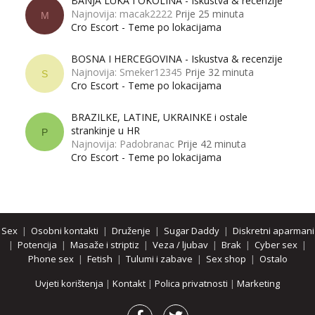
BANJA LUKA I OKOLINA - Iskustva & recenzije
Najnovija: macak2222
Prije 25 minuta
M
Cro Escort - Teme po lokacijama
BOSNA I HERCEGOVINA - Iskustva & recenzije
Najnovija: Smeker12345
Prije 32 minuta
S
Cro Escort - Teme po lokacijama
BRAZILKE, LATINE, UKRAINKE i ostale
strankinje u HR
P
Najnovija: Padobranac
Prije 42 minuta
Cro Escort - Teme po lokacijama
Sex
|
Osobni kontakti
|
Druženje
|
Sugar Daddy
|
Diskretni aparmani
|
Potencija
|
Masaže i striptiz
|
Veza / ljubav
|
Brak
|
Cyber sex
|
Phone sex
|
Fetish
|
Tulumi i zabave
|
Sex shop
|
Ostalo
Uvjeti korištenja
|
Kontakt
|
Polica privatnosti
|
Marketing