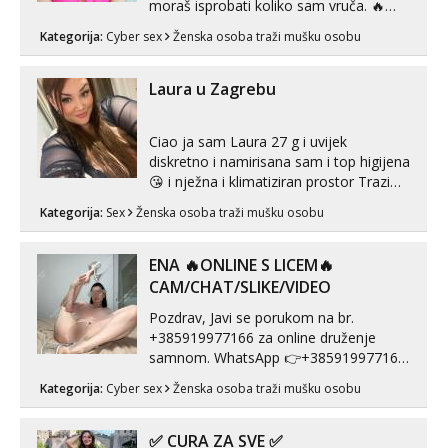
moraš isprobati koliko sam vruča.‎ ️‍🔥
MLADA vražica koja ima 100%
Kategorija:
Cyber sex
Ženska osoba traži mušku osobu
prorodne grudi, 💦 Misli su mi uvijek
prljave i u svemu vidim samo užitak. 💦
U mojoj raznolikoj ponudi možeš
Laura u Zagrebu
pranaći nešto po svojoj mjeri. Sexi videa
s kolegica...
Ciao ja sam Laura 27 g i uvijek
diskretno i namirisana sam i top higijena
😘 i nježna i klimatiziran prostor Trazim
sex za nagradu Radim klasican sex
Kategorija:
Sex
Ženska osoba traži mušku osobu
Pusenje i gutanje sperme Erotsko rublje
imam uvijek Lizati me mozes i ljubiti po
tijelu Iskljucivo neradim analni !!! I
ENA 🔥ONLINE S LICEM🔥
neljubim se Wha...
CAM/CHAT/SLIKE/VIDEO
Pozdrav, Javi se porukom na br.
+385919977166 za online druženje
samnom. WhatsApp 👉+385919977166
Telegram 👉@enafriedrichkis Radim
Kategorija:
Cyber sex
Ženska osoba traži mušku osobu
videopozive s licem, solo i s partnerom,
kolegicama (Tina&Natali), razne
kombinacije halteri, haljine, štikle,
✅ CURA ZA SVE ✅