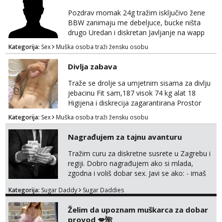
Pozdrav momak 24g tražim isključivo žene
BBW zanimaju me debeljuce, bucke ništa
drugo Uredan i diskretan Javljanje na wapp
095 546 9915
Kategorija:
Sex
Muška osoba traži žensku osobu
Divlja zabava
Traže se drolje sa umjetnim sisama za divlju
jebacinu Fit sam,187 visok 74 kg alat 18
Higijena i diskrecija zagarantirana Prostor
imam na području između Zadra i Šibenika
Kategorija:
Sex
Muška osoba traži žensku osobu
Kontakt watsap 0955406511 bez poziva
Nagrađujem za tajnu avanturu
Tražim curu za diskretne susrete u Zagrebu i
regiji. Dobro nagrađujem ako si mlada,
zgodna i voliš dobar sex. Javi se ako: - imaš
do 25 godina - imaš do 65 kg - imaš dugu
Kategorija:
Sugar Daddy
Sugar Daddies
kosu - se dobro ljubiš - si fleksibilna s
vremenom (jer ga nemam previše) i
Želim da upoznam muškarca za dobar
dostupna radnim danom (vikendi i noći su za
provod 💋🌺