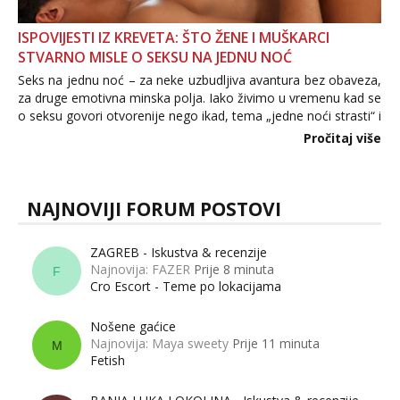
ISPOVIJESTI IZ KREVETA: ŠTO ŽENE I MUŠKARCI
STVARNO MISLE O SEKSU NA JEDNU NOĆ
Seks na jednu noć – za neke uzbudljiva avantura bez obaveza,
za druge emotivna minska polja. Iako živimo u vremenu kad se
o seksu govori otvorenije nego ikad, tema „jedne noći strasti“ i
dalje izaziva burne rasprave. Što zapravo misle žene, a što
Pročitaj više
muškarci? Jesu...
NAJNOVIJI FORUM POSTOVI
ZAGREB - Iskustva & recenzije
Najnovija: FAZER
Prije 8 minuta
F
Cro Escort - Teme po lokacijama
Nošene gaćice
Najnovija: Maya sweety
Prije 11 minuta
M
Fetish