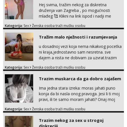
Hej svima, tražim nekog za diskretna
druženja van Zagreba , po mogućnosti
mlađeg 🥰 Klikni na link ispod i nadji me
tamo, cekam te!
Kategorija:
Sex
Ženska osoba traži mušku osobu
Tražim malo nježnosti i razumjevanja
u dosadnoj vezi koja nema nikakvog pocetka
ni kraja,jednostavno sam nesretna. sve
dajem a nista ne dobivam za uzvrat.trazim
muskarca koji ce zadovoljiti moje potrebe,ne
Kategorija:
Sex
Ženska osoba traži mušku osobu
trazim puno samo malo njeznosti i
razumjevanja. volim njezan seks i njezne
Trazim muskarca da ga dobro zajašem
poljupce po tijelu koji me jako
pale,obozavam kad muskarac preuzme
Ima jedna stara izreka: moras jahati puno
kontrolu . javi se :) Klikni na link ispod i nadji
konja da bi nasla onog pravoga. Jesi li ti moj
me tamo, cekam te!
pravi, ili te samo moram jahati? Onaj moj
bivsi je bio samo konj hahahahah Klikni niže
Kategorija:
Sex
Ženska osoba traži mušku osobu
na sexdater link i javi mi se tamo....
Trazim nekog za sex u strogoj
diskreciji