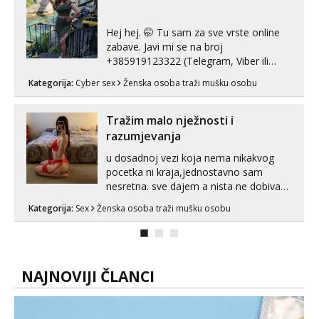
samostojeće itd. Nudim svakakva videa
seksa, puš...
Hej hej. 🤭 Tu sam za sve vrste online
zabave. Javi mi se na broj
+385919123322 (Telegram, Viber ili
Whatsapp). 🤙 NE javljaj se na uzivo.
Kategorija:
Cyber sex
Ženska osoba traži mušku osobu
Hvala.
Tražim malo nježnosti i
razumjevanja
u dosadnoj vezi koja nema nikakvog
pocetka ni kraja,jednostavno sam
nesretna. sve dajem a nista ne dobivam
za uzvrat.trazim muskarca koji ce
Kategorija:
Sex
Ženska osoba traži mušku osobu
zadovoljiti moje potrebe,ne trazim puno
samo malo njeznosti i razumjevanja.
volim njezan seks i njezne poljupce po
tijelu koji me jako pale,obozavam kad
muskar...
NAJNOVIJI ČLANCI