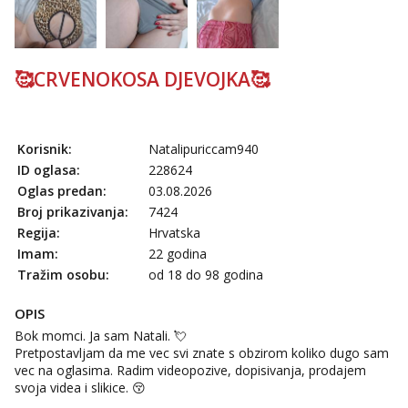
tel:0,93€ - mob:1,12€ min
Anđela
Čekam tvoj poziv!
🥰CRVENOKOSA DJEVOJKA🥰
Tel:
064/677-677
- Kod: #142
tel:0,93€ - mob:1,12€ min
Korisnik:
Natalipuriccam940
ID oglasa:
228624
Oglas predan:
03.08.2026
Broj prikazivanja:
7424
Regija:
Hrvatska
Imam:
22 godina
Tražim osobu:
od 18 do 98 godina
OPIS
Bok momci. Ja sam Natali. 💘
Pretpostavljam da me vec svi znate s obzirom koliko dugo sam
vec na oglasima. Radim videopozive, dopisivanja, prodajem
svoja videa i slikice. 😚