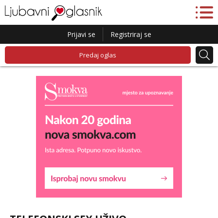
Prijavi se
Registriraj se
Predaj oglas
Lucija
Razgovaram :)
Tel:
064/677-677
- Kod: #136
tel:0,93€ - mob:1,12€ min