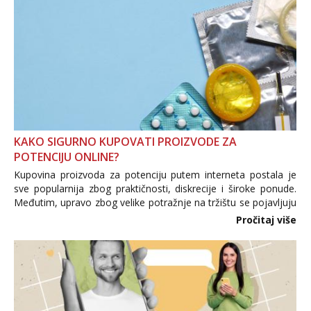
KAKO SIGURNO KUPOVATI PROIZVODE ZA
POTENCIJU ONLINE?
Kupovina proizvoda za potenciju putem interneta postala je
sve popularnija zbog praktičnosti, diskrecije i široke ponude.
Međutim, upravo zbog velike potražnje na tržištu se pojavljuju
i brojni krivotvoreni proizvodi, nepouzdane internetske
Pročitaj više
trgovine te proizvodi nepoznatog podrijetla. ...