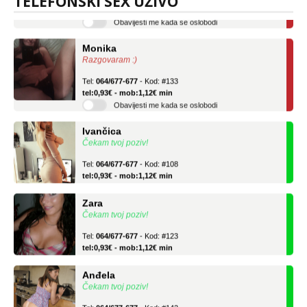
TELEFONSKI SEX UŽIVO
Obavijesti me kada se oslobodi
Monika
Razgovaram :)
Tel:
064/677-677
- Kod: #133
tel:0,93€ - mob:1,12€ min
Obavijesti me kada se oslobodi
Ivančica
Čekam tvoj poziv!
Tel:
064/677-677
- Kod: #108
tel:0,93€ - mob:1,12€ min
Zara
Čekam tvoj poziv!
Tel:
064/677-677
- Kod: #123
tel:0,93€ - mob:1,12€ min
Anđela
Čekam tvoj poziv!
Tel:
064/677-677
- Kod: #142