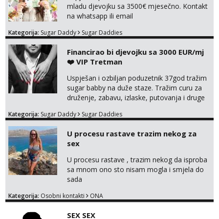
mladu djevojku sa 3500€ mjesečno. Kontakt
na whatsapp ili email
Kategorija:
Sugar Daddy
Sugar Daddies
Financirao bi djevojku sa 3000 EUR/mj
❤️ VIP Tretman
Uspješan i ozbiljan poduzetnik 37god tražim
sugar babby na duže staze. Tražim curu za
druženje, zabavu, izlaske, putovanja i druge
lijepe stvari na obostranu korist. Ako si
Kategorija:
Sugar Daddy
Sugar Daddies
otvorena, komunikativna, zgodna i atraktivna
javi se na moj email:
U procesu rastave trazim nekog za
markodalic37@gmail.com
sex
U procesu rastave , trazim nekog da isproba
sa mnom ono sto nisam mogla i smjela do
sada
Kategorija:
Osobni kontakti
ONA
SEX SEX