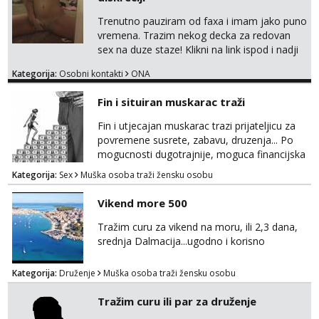
Trenutno pauziram od faxa i imam jako puno
vremena. Trazim nekog decka za redovan
sex na duze staze! Klikni na link ispod i nadji
me tamo, cekam te!
Kategorija:
Osobni kontakti
ONA
Fin i situiran muskarac traži
Fin i utjecajan muskarac trazi prijateljicu za
povremene susrete, zabavu, druzenja... Po
mogucnosti dugotrajnije, moguca financijska
potpora!
Kategorija:
Sex
Muška osoba traži žensku osobu
Vikend more 500
Tražim curu za vikend na moru, ili 2,3 dana,
srednja Dalmacija...ugodno i korisno
Kategorija:
Druženje
Muška osoba traži žensku osobu
Tražim curu ili par za druženje