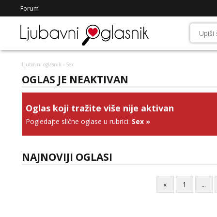
Forum
Ljubavni oglasnik
› Sex
OGLAS JE NEAKTIVAN
Oglas koji tražite više nije aktivan
Pogledajte slične oglase u rubrici:
Sex
»
NAJNOVIJI OGLASI
«
1
...