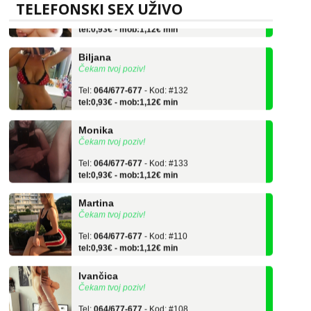
Tel:
064/677-677
- Kod: #69
TELEFONSKI SEX UŽIVO
tel:0,93€ - mob:1,12€ min
Biljana
Čekam tvoj poziv!
Tel:
064/677-677
- Kod: #132
tel:0,93€ - mob:1,12€ min
Monika
Čekam tvoj poziv!
Tel:
064/677-677
- Kod: #133
tel:0,93€ - mob:1,12€ min
Martina
Čekam tvoj poziv!
Tel:
064/677-677
- Kod: #110
tel:0,93€ - mob:1,12€ min
Ivančica
Čekam tvoj poziv!
Tel:
064/677-677
- Kod: #108
tel:0,93€ - mob:1,12€ min