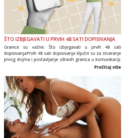
ŠTO IZBJEGAVATI U PRVIH 48 SATI DOPISIVANJA
Granice su važne: Što izbjegavati u prvih 48 sati
dopisivanjaPrvih 48 sati dopisivanja ključni su za stvaranje
prvog dojma i postavljanje zdravih granica u komunikaciji.
Važno je izbjeći prebrzo otkrivanje osobnih ili intimnih
Pročitaj više
informacija, jer nepoznata osoba još nije zaslužila to
povjerenje. Takođe...