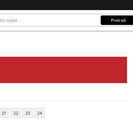
Pretraži
21
22
23
24