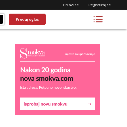
Prijavi se
Registriraj se
Predaj oglas
Liliana
Čekam tvoj poziv!