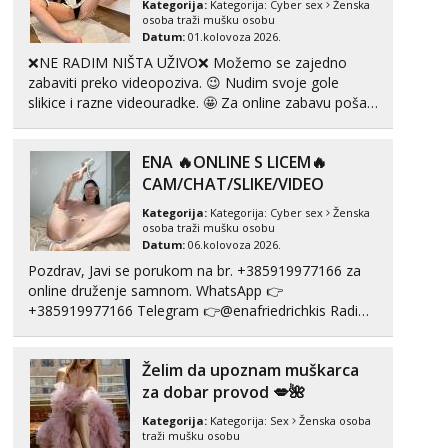
Kategorija:
Kategorija:
Cyber sex
Ženska
Monika
osoba traži mušku osobu
Čekam tvoj poziv!
Datum:
01.kolovoza 2026.
Tel:
064/677-677
- Kod: #133
❌NE RADIM NIŠTA UŽIVO❌ Možemo se zajedno
tel:0,93€ - mob:1,12€ min
zabaviti preko videopoziva. 😉 Nudim svoje gole
slikice i razne videouradke. 🤩 Za online zabavu pošalji
Martina
poruku na Whatsapp, Telegram ili Viber. 😎 +385 91
Čekam tvoj poziv!
912 3322 Za provjeru moje autentičnosti možeš me
ENA 🔥ONLINE S LICEM🔥
Tel:
064/677-677
- Kod: #110
vidjeti na videopozivu. 😉 S vama sam vec 5 ...
tel:0,93€ - mob:1,12€ min
CAM/CHAT/SLIKE/VIDEO
Kategorija:
Kategorija:
Cyber sex
Ženska
Ivančica
osoba traži mušku osobu
Čekam tvoj poziv!
Datum:
06.kolovoza 2026.
Tel:
064/677-677
- Kod: #108
Pozdrav, Javi se porukom na br. +385919977166 za
tel:0,93€ - mob:1,12€ min
online druženje samnom. WhatsApp 👉
+385919977166 Telegram 👉@enafriedrichkis Radim
Zara
videopozive s licem, solo i s partnerom, kolegicama
Čekam tvoj poziv!
(Tina&Natali), razne kombinacije halteri, haljine,
Želim da upoznam muškarca
štikle, samostojeće itd. Nudim svakakva videa seksa,
Tel:
064/677-677
- Kod: #123
tel:0,93€ - mob:1,12€ min
puš...
za dobar provod 💋🌺
Kategorija:
Kategorija:
Sex
Ženska osoba
Anđela
traži mušku osobu
Čekam tvoj poziv!