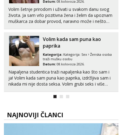
Datum:
08.kolovoza 2026.
Tel:
064/677-677
- Kod: #142
Volim šetnje prirodom i uživati u svakom danu svog
tel:0,93€ - mob:1,12€ min
života. Ja sam vrlo pozitivna žena i želim da upoznam
muškarca za dobar provod, naravno može i nešto
više.💋🌺 Klikni na link ispod i nadji me tamo, cekam
te!
Volim kada sam puna kao
paprika
Kategorija:
Kategorija:
Sex
Ženska osoba
traži mušku osobu
Datum:
08.kolovoza 2026.
Napaljena studentica traži napaljenka kao što sam i
ja! Volim kada sam puna kao paprika, izdržljiva sam i
nikada mi nije dosta seksa. Volim grubi seks i više
puta dnevno bilo kad i bilo gdje zato se javi što prije
da me isprobaš Klikni na link ispod i nadji me tamo,
cekam te!
NAJNOVIJI ČLANCI