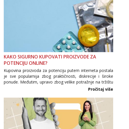
KAKO SIGURNO KUPOVATI PROIZVODE ZA
POTENCIJU ONLINE?
Kupovina proizvoda za potenciju putem interneta postala
je sve popularnija zbog praktičnosti, diskrecije i široke
ponude. Međutim, upravo zbog velike potražnje na tržištu
se pojavljuju i brojni krivotvoreni proizvodi, nepouzdane
Pročitaj više
internetske trgovine te proizvodi nepoznatog podrijetla. ...