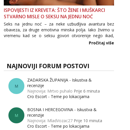
ISPOVIJESTI IZ KREVETA: ŠTO ŽENE I MUŠKARCI
STVARNO MISLE O SEKSU NA JEDNU NOĆ
Seks na jednu noć – za neke uzbudljiva avantura bez
obaveza, za druge emotivna minska polja. Iako živimo u
vremenu kad se o seksu govori otvorenije nego ikad,
tema „jedne noći strasti“ i dalje izaziva burne rasprave. Što
Pročitaj više
zapravo misle žene, a što muškarci? Jesu...
NAJNOVIJI FORUM POSTOVI
ZADARSKA ŽUPANIJA - Iskustva &
recenzije
M
Najnovija: Mrtvo puhalo
Prije 6 minuta
Cro Escort - Teme po lokacijama
BOSNA I HERCEGOVINA - Iskustva &
recenzije
M
Najnovija: MladVozac27
Prije 10 minuta
Cro Escort - Teme po lokacijama