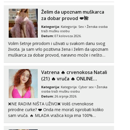
Tel:
064/677-677
- Kod: #123
Želim da upoznam muškarca
tel:0,93€ - mob:1,12€ min
za dobar provod 💋🌺
Obavijesti me kada se oslobodi
Kategorija:
Kategorija:
Sex
Ženska osoba
Anđela
traži mušku osobu
Čekam tvoj poziv!
Datum:
07.kolovoza 2026.
Volim šetnje prirodom i uživati u svakom danu svog
Tel:
064/677-677
- Kod: #142
tel:0,93€ - mob:1,12€ min
života. Ja sam vrlo pozitivna žena i želim da upoznam
muškarca za dobar provod, naravno može i nešto
više.💋🌺 Klikni na link ispod i nadji me tamo, cekam
te!
Vatrena ‎️‍🔥 crvenokosa Natali
(21) ‎️‍🔥 vruča‎ ️‍🔥 ONLINE
ZABAVA
Kategorija:
Kategorija:
Cyber sex
Ženska
osoba traži mušku osobu
Datum:
26.srpnja 2026.
❌NE RADIM NIŠTA UŽIVO❌ Voliš crvenokose
prirodne curke? ❤️ Onda me moraš isprobati koliko
sam vruča.‎ ️‍🔥 MLADA vražica koja ima 100%
prorodne grudi, 💦 Misli su mi uvijek prljave i u svemu
vidim samo užitak. 💦 U mojoj raznolikoj ponudi