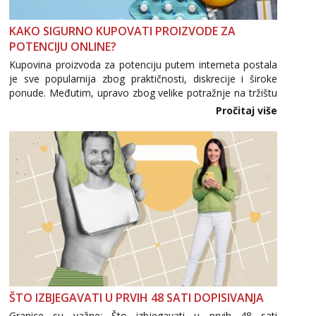
KAKO SIGURNO KUPOVATI PROIZVODE ZA
POTENCIJU ONLINE?
Kupovina proizvoda za potenciju putem interneta postala
je sve popularnija zbog praktičnosti, diskrecije i široke
ponude. Međutim, upravo zbog velike potražnje na tržištu
se pojavljuju i brojni krivotvoreni proizvodi, nepouzdane
Pročitaj više
internetske trgovine te proizvodi nepoznatog podrijetla. ...
ŠTO IZBJEGAVATI U PRVIH 48 SATI DOPISIVANJA
Granice su važne: Što izbjegavati u prvih 48 sati