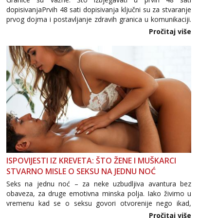
dopisivanjaPrvih 48 sati dopisivanja ključni su za stvaranje
prvog dojma i postavljanje zdravih granica u komunikaciji.
Važno je izbjeći prebrzo otkrivanje osobnih ili intimnih
Pročitaj više
informacija, jer nepoznata osoba još nije zaslužila to
povjerenje. Takođe...
ISPOVIJESTI IZ KREVETA: ŠTO ŽENE I MUŠKARCI
STVARNO MISLE O SEKSU NA JEDNU NOĆ
Seks na jednu noć – za neke uzbudljiva avantura bez
obaveza, za druge emotivna minska polja. Iako živimo u
vremenu kad se o seksu govori otvorenije nego ikad,
tema „jedne noći strasti“ i dalje izaziva burne rasprave. Što
Pročitaj više