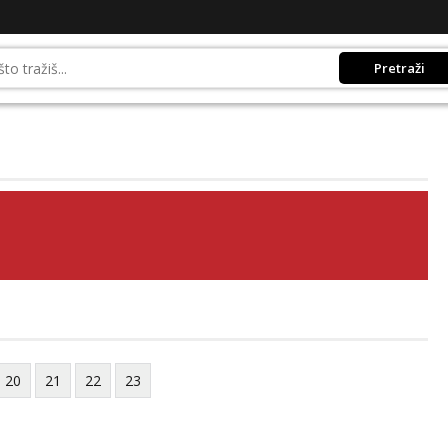
Pretraži
20
21
22
23