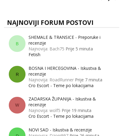
zapravo misle žene, a što muškarci? Jesu...
NAJNOVIJI FORUM POSTOVI
SHEMALE & TRANSICE - Preporuke i
recenzije
B
Najnovija: Bach75
Prije 5 minuta
Fetish
BOSNA I HERCEGOVINA - Iskustva &
recenzije
R
Najnovija: RoadRunner
Prije 7 minuta
Cro Escort - Teme po lokacijama
ZADARSKA ŽUPANIJA - Iskustva &
recenzije
W
Najnovija: wolf5
Prije 19 minuta
Cro Escort - Teme po lokacijama
NOVI SAD - Iskustva & recenzije
Najnovija: Dzoni997
Prije 26 minuta
D