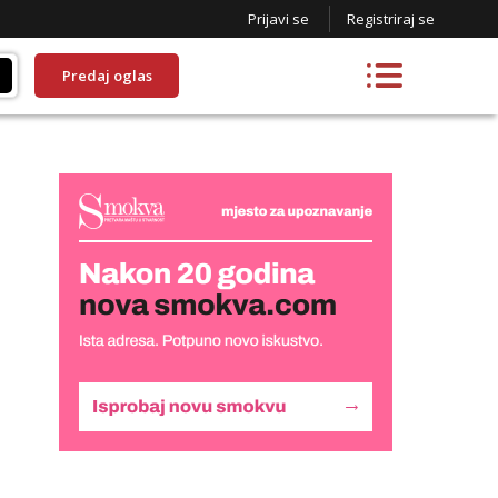
Prijavi se
Registriraj se
Predaj oglas
Monika
Razgovaram :)