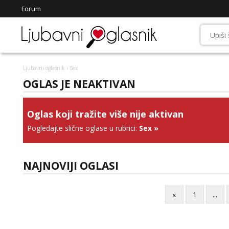
Forum
Ljubavni oglasnik
› Sex
OGLAS JE NEAKTIVAN
Oglas koji tražite više nije aktivan
Pogledajte slične oglase u rubrici:
Sex
»
NAJNOVIJI OGLASI
«
1
...