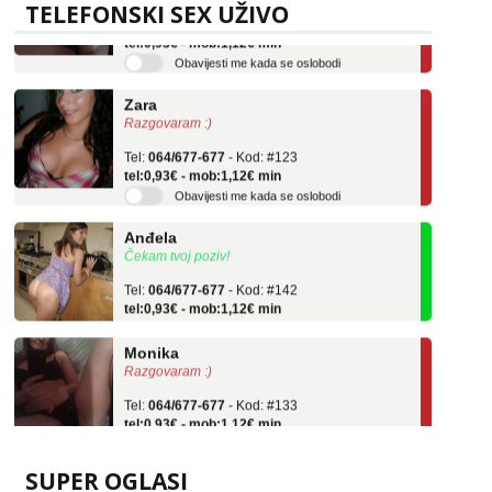
TELEFONSKI SEX UŽIVO
Tel:
064/677-677
- Kod: #133
tel:0,93€ - mob:1,12€ min
Obavijesti me kada se oslobodi
Zara
Razgovaram :)
Tel:
064/677-677
- Kod: #123
tel:0,93€ - mob:1,12€ min
Obavijesti me kada se oslobodi
Anđela
Čekam tvoj poziv!
Tel:
064/677-677
- Kod: #142
tel:0,93€ - mob:1,12€ min
Monika
Razgovaram :)
Tel:
064/677-677
- Kod: #133
tel:0,93€ - mob:1,12€ min
Obavijesti me kada se oslobodi
Zara
SUPER OGLASI
Razgovaram :)