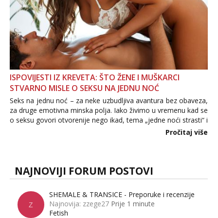
ISPOVIJESTI IZ KREVETA: ŠTO ŽENE I MUŠKARCI
STVARNO MISLE O SEKSU NA JEDNU NOĆ
Seks na jednu noć – za neke uzbudljiva avantura bez obaveza,
za druge emotivna minska polja. Iako živimo u vremenu kad se
o seksu govori otvorenije nego ikad, tema „jedne noći strasti“ i
dalje izaziva burne rasprave. Što zapravo misle žene, a što
Pročitaj više
muškarci? Jesu...
NAJNOVIJI FORUM POSTOVI
SHEMALE & TRANSICE - Preporuke i recenzije
Najnovija: zzege27
Prije 1 minute
Z
Fetish