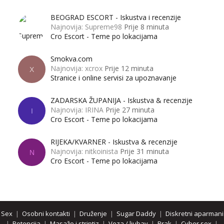
BEOGRAD ESCORT - Iskustva i recenzije
Najnovija: Supreme98
Prije 8 minuta
Cro Escort - Teme po lokacijama
Smokva.com
Najnovija: xcrox
Prije 12 minuta
X
Stranice i online servisi za upoznavanje
ZADARSKA ŽUPANIJA - Iskustva & recenzije
Najnovija: IRINA
Prije 27 minuta
I
Cro Escort - Teme po lokacijama
RIJEKA/KVARNER - Iskustva & recenzije
Najnovija: nitkoinista
Prije 31 minuta
N
Cro Escort - Teme po lokacijama
Sex
|
Osobni kontakti
|
Druženje
|
Sugar Daddy
|
Diskretni aparmani
|
Potencija
|
Masaže i striptiz
|
Veza / ljubav
|
Brak
|
Cyber sex
|