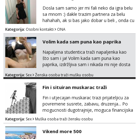
obitelj) - vodiš brigu o zdravlju i koristiš
Dosla sam samo jer mi fali neko da igra belu
zaštitu Ne javljajte se: - debele - frajeri i
sa mnom :) dakle trazim partnera za belu
paro...
hahahah, ak si bas jako dobar u beli , onda cu
razmislit za dalje Klikni na link ispod i nadji me
Kategorija:
Osobni kontakti
ONA
tamo, cekam te!
Volim kada sam puna kao paprika
Napaljena studentica traži napaljenka kao
što sam i ja! Volim kada sam puna kao
paprika, izdržljiva sam i nikada mi nije dosta
seksa. Volim grubi seks i više puta dnevno
Kategorija:
Sex
Ženska osoba traži mušku osobu
bilo kad i bilo gdje zato se javi što prije da
me isprobaš Klikni na link ispod i nadji me
Fin i situiran muskarac traži
tamo, cekam te!
Fin i utjecajan muskarac trazi prijateljicu za
povremene susrete, zabavu, druzenja... Po
mogucnosti dugotrajnije, moguca financijska
potpora!
Kategorija:
Sex
Muška osoba traži žensku osobu
Vikend more 500