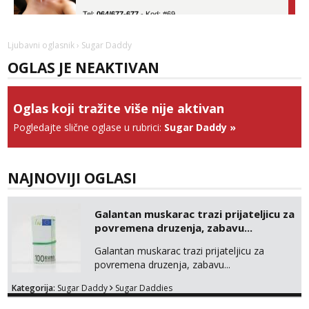
Tel:
064/677-677
- Kod: #69
tel:0,93€ - mob:1,12€ min
Obavijesti me kada se oslobodi
Ljubavni oglasnik
› Sugar Daddy
Alisa
OGLAS JE NEAKTIVAN
Razgovaram :)
Tel:
064/677-677
- Kod: #106
tel:0,93€ - mob:1,12€ min
Oglas koji tražite više nije aktivan
Obavijesti me kada se oslobodi
Pogledajte slične oglase u rubrici:
Sugar Daddy
»
Zara
Razgovaram :)
Tel:
064/677-677
- Kod: #123
NAJNOVIJI OGLASI
tel:0,93€ - mob:1,12€ min
Obavijesti me kada se oslobodi
Galantan muskarac trazi prijateljicu za
Anđela
povremena druzenja, zabavu...
Čekam tvoj poziv!
Galantan muskarac trazi prijateljicu za
Tel:
064/677-677
- Kod: #142
povremena druzenja, zabavu...
tel:0,93€ - mob:1,12€ min
Kategorija:
Sugar Daddy
Sugar Daddies