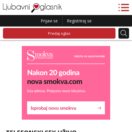
Prijavi se
Registriraj se
Predaj oglas
Liliana
Razgovaram :)
Tel:
064/677-677
- Kod: #69