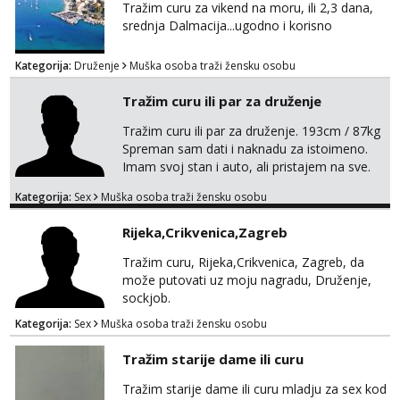
Tražim curu za vikend na moru, ili 2,3 dana,
srednja Dalmacija...ugodno i korisno
Kategorija:
Druženje
Muška osoba traži žensku osobu
Tražim curu ili par za druženje
Tražim curu ili par za druženje. 193cm / 87kg
Spreman sam dati i naknadu za istoimeno.
Imam svoj stan i auto, ali pristajem na sve.
Javite se na mail ispod, pa izmijenimo
Kategorija:
Sex
Muška osoba traži žensku osobu
brojeve. Molim Vas bez ponuda istog spola.
mauli772@proton.me
Rijeka,Crikvenica,Zagreb
Tražim curu, Rijeka,Crikvenica, Zagreb, da
može putovati uz moju nagradu, Druženje,
sockjob.
Kategorija:
Sex
Muška osoba traži žensku osobu
Tražim starije dame ili curu
Tražim starije dame ili curu mladju za sex kod