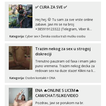
✅ CURA ZA SVE ✅
Hej hej. 🤭 Tu sam za sve vrste online
zabave. Javi mi se na broj
+385919123322 (Telegram, Viber ili
Whatsapp). 🤙 NE javljaj se na uzivo.
Kategorija:
Cyber sex
Ženska osoba traži mušku osobu
Hvala.
Trazim nekog za sex u strogoj
diskreciji
Trenutno pauziram od faxa i imam jako
puno vremena. Trazim nekog decka za
redovan sex na duze staze! Klikni na link
ispod i nadji me tamo, cekam te!
Kategorija:
Osobni kontakti
ONA
ENA 🔥ONLINE S LICEM🔥
CAM/CHAT/SLIKE/VIDEO
Pozdrav, Javi se porukom na br.