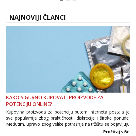
U mojoj raznolikoj ponudi možeš
pranaći nešto po svojoj mjeri. Sexi videa
s kolegica...
NAJNOVIJI ČLANCI
KAKO SIGURNO KUPOVATI PROIZVODE ZA
POTENCIJU ONLINE?
Kupovina proizvoda za potenciju putem interneta postala je
sve popularnija zbog praktičnosti, diskrecije i široke ponude.
Međutim, upravo zbog velike potražnje na tržištu se pojavljuju
i brojni krivotvoreni proizvodi, nepouzdane internetske
Pročitaj više