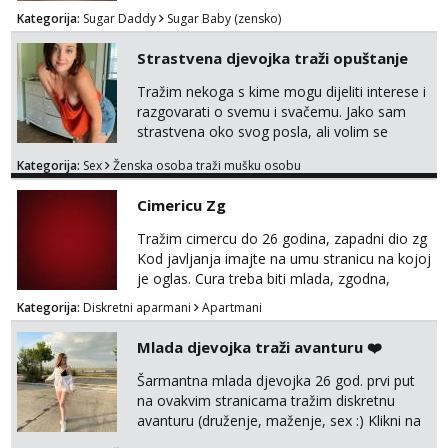
prekrasnim licem, dugom, njegovanom
Kategorija:
Sugar Daddy
Sugar Baby (zensko)
kosom i fit figurom. Moje grudi su broj 4,a
guza je, bez lažne skromnosti, prava top
Strastvena djevojka traži opuštanje
forma. Diskretno i opušteno druženje je moj
stil, bez dugačkih dopisivanja, putovanja ili
Tražim nekoga s kime mogu dijeliti interese i
javnih pojavljivanja. Što nudim: - atraktivno i
razgovarati o svemu i svačemu. Jako sam
ugo...
strastvena oko svog posla, ali volim se
opustiti i provesti vrijeme s prijateljima.
Kategorija:
Sex
Ženska osoba traži mušku osobu
Voljela bi naci nekoga pa da se nemoram
samo s prijateljima opustati ;) Klikni na link
Cimericu Zg
ispod i nadji me tamo, cekam te!
Tražim cimercu do 26 godina, zapadni dio zg
Kod javljanja imajte na umu stranicu na kojoj
je oglas. Cura treba biti mlada, zgodna,
uredna, bez poroka.
Kategorija:
Diskretni aparmani
Apartmani
Mlada djevojka traži avanturu ❤️
Šarmantna mlada djevojka 26 god. prvi put
na ovakvim stranicama tražim diskretnu
avanturu (druženje, maženje, sex :) Klikni na
link ispod i nadji me tamo, cekam te!