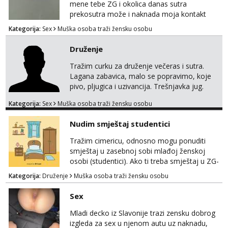
mene tebe ZG i okolica danas sutra
prekosutra može i naknada moja kontakt
WhatsApp SMS poziv prednosti imaju starije
Kategorija:
Sex
Muška osoba traži žensku osobu
091 2504 794
Druženje
Tražim curku za druženje večeras i sutra.
Lagana zabavica, malo se popravimo, koje
pivo, pljugica i uzivancija. Trešnjavka jug.
We're jammin' To think that jammin' was a
Kategorija:
Sex
Muška osoba traži žensku osobu
thing of the past We're jammin' And I hope
this jam is gonna last
Nudim smještaj studentici
Tražim cimericu, odnosno mogu ponuditi
smještaj u zasebnoj sobi mlađoj ženskoj
osobi (studentici). Ako ti treba smještaj u ZG-
u, a ne želiš plaćati sobu i tako malo uštedjeti,
Kategorija:
Druženje
Muška osoba traži žensku osobu
javi se na mail.
Sex
Mladi decko iz Slavonije trazi zensku dobrog
izgleda za sex u njenom autu uz naknadu,