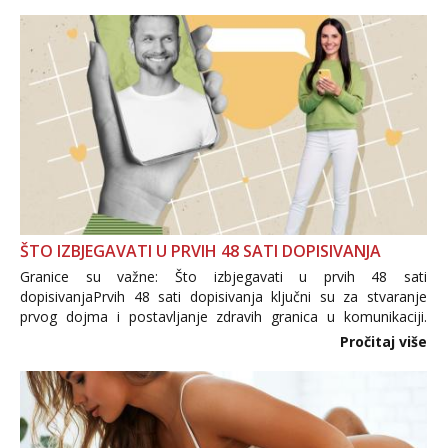
trgovine te proizvodi nepoznatog podrijetla. ...
ŠTO IZBJEGAVATI U PRVIH 48 SATI DOPISIVANJA
Granice su važne: Što izbjegavati u prvih 48 sati
dopisivanjaPrvih 48 sati dopisivanja ključni su za stvaranje
prvog dojma i postavljanje zdravih granica u komunikaciji.
Važno je izbjeći prebrzo otkrivanje osobnih ili intimnih
Pročitaj više
informacija, jer nepoznata osoba još nije zaslužila to
povjerenje. Takođe...