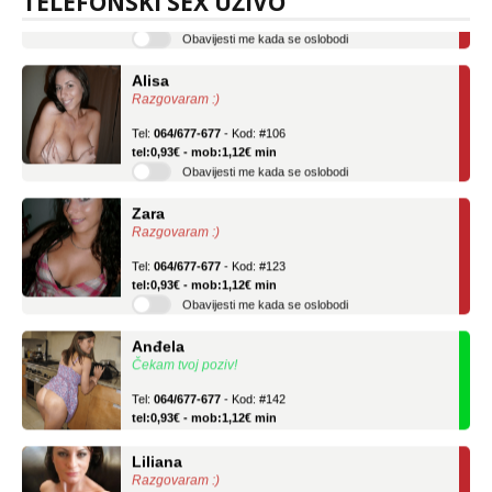
TELEFONSKI SEX UŽIVO
tel:0,93€ - mob:1,12€ min
Obavijesti me kada se oslobodi
Alisa
Razgovaram :)
Tel:
064/677-677
- Kod: #106
tel:0,93€ - mob:1,12€ min
Obavijesti me kada se oslobodi
Zara
Razgovaram :)
Tel:
064/677-677
- Kod: #123
tel:0,93€ - mob:1,12€ min
Obavijesti me kada se oslobodi
Anđela
Čekam tvoj poziv!
Tel:
064/677-677
- Kod: #142
tel:0,93€ - mob:1,12€ min
Liliana
Razgovaram :)