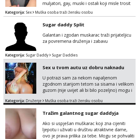
muljatori, gay, muski i ostali koji misle trosit
vrijeme na pisanje mogu zaobic oglas, ako si
Kategorija:
Sex
Muška osoba traži žensku osobu
slavonije i zainteresirana da te punim negdje
u mraku u tvom autu javi se na whatsapp
Sugar daddy Split
porukom 098 199 1895.
Galantan i zgodan muskarac traži prijateljicu
za povremena druženja i zabavu
Kategorija:
Sugar Daddy
Sugar Daddies
Sex u tvom autu uz dobru naknadu
U potrazi sam za nekom napaljenom
zgodnom starijom tetom sa sisama i velikom
guzom (nije uvijet ali bi bilo pozeljno) mogu i
mladje djevojke kojima nije bitan izgled vec
Kategorija:
Druženje
Muška osoba traži žensku osobu
dobra zabava uz naknadu, trazim neku koja
bi dosla po mene da se odemo seksat
Tražim galantnog sugar daddyja
negdje u mrak, prije seksa dobijes odmah na
ruke, molim samo ozbiljne da se javljaju one
Ako si uspješan muškarac koji zna cijeniti
koje se pale na seks po mracnim parkinzima,
ljepotu i uživati u društvu atraktivne dame,
sumarcima itd be...
ovo je prava prilika za tebe. Mogu se pohvaliti