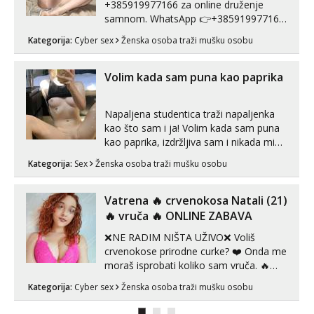
+385919977166 za online druženje
samnom. WhatsApp 👉+385919977166
Telegram 👉@enafriedrichkis Radim
Kategorija:
Cyber sex
Ženska osoba traži mušku osobu
videopozive s licem, solo i s partnerom,
kolegicama (Tina&Natali), razne
kombinacije halteri, haljine, štikle,
Volim kada sam puna kao paprika
samostojeće itd. Nudim svakakva videa
seksa, puš...
Napaljena studentica traži napaljenka
kao što sam i ja! Volim kada sam puna
kao paprika, izdržljiva sam i nikada mi
nije dosta seksa. Volim grubi seks i više
Kategorija:
Sex
Ženska osoba traži mušku osobu
puta dnevno bilo kad i bilo gdje zato se
javi što prije da me isprobaš Klikni na
link ispod i nadji me tamo, cekam te!
Vatrena ‎️‍🔥 crvenokosa Natali (21)
‎️‍🔥 vruča‎ ️‍🔥 ONLINE ZABAVA
❌NE RADIM NIŠTA UŽIVO❌ Voliš
crvenokose prirodne curke? ❤️ Onda me
moraš isprobati koliko sam vruča.‎ ️‍🔥
MLADA vražica koja ima 100%
Kategorija:
Cyber sex
Ženska osoba traži mušku osobu
prorodne grudi, 💦 Misli su mi uvijek
prljave i u svemu vidim samo užitak. 💦