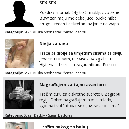
SEX SEX
Pozdrav momak 24g tražim isključivo žene
BBW zanimaju me debeljuce, bucke ništa
drugo Uredan i diskretan Javljanje na wapp
095 546 9915
Kategorija:
Sex
Muška osoba traži žensku osobu
Divlja zabava
Traže se drolje sa umjetnim sisama za divlju
jebacinu Fit sam,187 visok 74 kg alat 18
Higijena i diskrecija zagarantirana Prostor
imam na području između Zadra i Šibenika
Kategorija:
Sex
Muška osoba traži žensku osobu
Kontakt watsap 0955406511 bez poziva
Nagrađujem za tajnu avanturu
Tražim curu za diskretne susrete u Zagrebu i
regiji. Dobro nagrađujem ako si mlada,
zgodna i voliš dobar sex. Javi se ako: - imaš
do 25 godina - imaš do 65 kg - imaš dugu
Kategorija:
Sugar Daddy
Sugar Daddies
kosu - se dobro ljubiš - si fleksibilna s
vremenom (jer ga nemam previše) i
Tražim nekog za belu:)
dostupna radnim danom (vikendi i noći su za