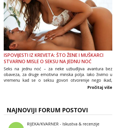
ISPOVIJESTI IZ KREVETA: ŠTO ŽENE I MUŠKARCI
STVARNO MISLE O SEKSU NA JEDNU NOĆ
Seks na jednu noć – za neke uzbudljiva avantura bez
obaveza, za druge emotivna minska polja. Iako živimo u
vremenu kad se o seksu govori otvorenije nego ikad,
tema „jedne noći strasti“ i dalje izaziva burne rasprave. Što
Pročitaj više
zapravo misle žene, a što muškarci? Jesu...
NAJNOVIJI FORUM POSTOVI
RIJEKA/KVARNER - Iskustva & recenzije