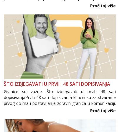
se pojavljuju i brojni krivotvoreni proizvodi, nepouzdane
Pročitaj više
internetske trgovine te proizvodi nepoznatog podrijetla. ...
ŠTO IZBJEGAVATI U PRVIH 48 SATI DOPISIVANJA
Granice su važne: Što izbjegavati u prvih 48 sati
dopisivanjaPrvih 48 sati dopisivanja ključni su za stvaranje
prvog dojma i postavljanje zdravih granica u komunikaciji.
Važno je izbjeći prebrzo otkrivanje osobnih ili intimnih
Pročitaj više
informacija, jer nepoznata osoba još nije zaslužila to
povjerenje. Takođe...