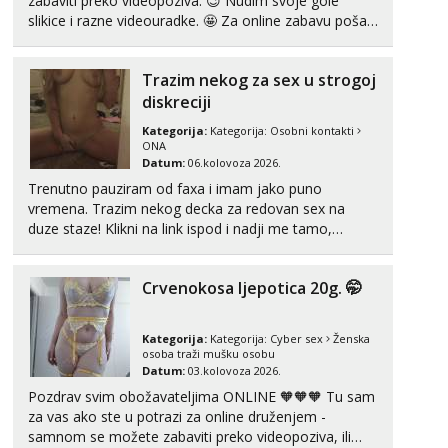
zabaviti preko videopoziva. 😉 Nudim svoje gole
slikice i razne videouradke. 🤩 Za online zabavu pošalji
poruku na Whatsapp, Telegram ili Viber. 😎 +385 91
912 3322 Za provjeru moje autentičnosti možeš me
Trazim nekog za sex u strogoj
vidjeti na videopozivu. 😉 S vama sam vec 5 ...
diskreciji
Kategorija:
Kategorija:
Osobni kontakti
ONA
Datum:
06.kolovoza 2026.
Trenutno pauziram od faxa i imam jako puno
vremena. Trazim nekog decka za redovan sex na
duze staze! Klikni na link ispod i nadji me tamo,
cekam te!
Crvenokosa ljepotica 20g. 🤭
Kategorija:
Kategorija:
Cyber sex
Ženska
osoba traži mušku osobu
Datum:
03.kolovoza 2026.
Pozdrav svim obožavateljima ONLINE 🧡🧡🧡 Tu sam
za vas ako ste u potrazi za online druženjem -
samnom se možete zabaviti preko videopoziva, ili