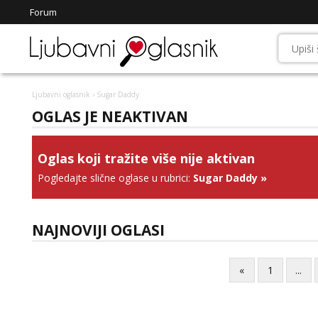
Forum
Ljubavni oglasnik
› Sugar Daddy
OGLAS JE NEAKTIVAN
Oglas koji tražite više nije aktivan
Pogledajte slične oglase u rubrici:
Sugar Daddy
»
NAJNOVIJI OGLASI
«
1
...