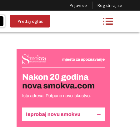
Prijavi se
Registriraj se
Predaj oglas
Alisa
Čekam tvoj poziv!