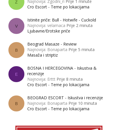
Najnovija: Zgodni_ri
Prije 1 minute
Z
Cro Escort - Teme po lokacijama
Istinite priče: Bull - Hotwife - Cuckold
Najnovija: velamaca
Prije 2 minuta
V
Ljubavne/Erotske priče
Beograd Masaze - Review
Najnovija: Bonaparta
Prije 5 minuta
B
Masaža i striptiz
BOSNA I HERCEGOVINA - Iskustva &
recenzije
E
Najnovija: Erttt
Prije 8 minuta
Cro Escort - Teme po lokacijama
BEOGRAD ESCORT - Iskustva i recenzije
Najnovija: Bonaparta
Prije 10 minuta
B
Cro Escort - Teme po lokacijama