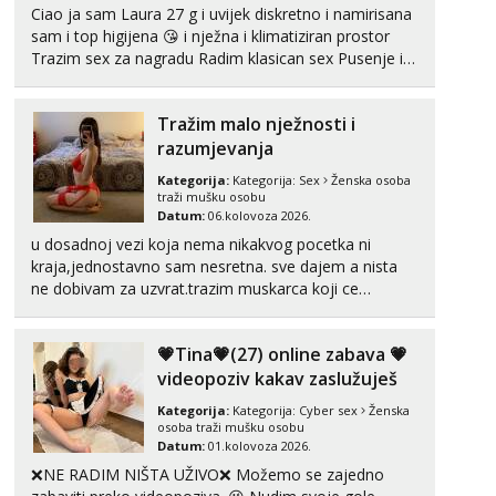
Ciao ja sam Laura 27 g i uvijek diskretno i namirisana
sam i top higijena 😘 i nježna i klimatiziran prostor
Trazim sex za nagradu Radim klasican sex Pusenje i
gutanje sperme Erotsko rublje imam uvijek Lizati me
mozes i ljubiti po tijelu Iskljucivo neradim analni !!! I
Tražim malo nježnosti i
neljubim se Wha...
razumjevanja
Kategorija:
Kategorija:
Sex
Ženska osoba
traži mušku osobu
Datum:
06.kolovoza 2026.
u dosadnoj vezi koja nema nikakvog pocetka ni
kraja,jednostavno sam nesretna. sve dajem a nista
ne dobivam za uzvrat.trazim muskarca koji ce
zadovoljiti moje potrebe,ne trazim puno samo malo
njeznosti i razumjevanja. volim njezan seks i njezne
💗Tina💗(27) online zabava 💗
poljupce po tijelu koji me jako pale,obozavam kad
muskar...
videopoziv kakav zaslužuješ
Kategorija:
Kategorija:
Cyber sex
Ženska
osoba traži mušku osobu
Datum:
01.kolovoza 2026.
❌NE RADIM NIŠTA UŽIVO❌ Možemo se zajedno