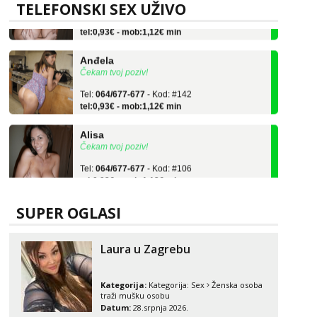
TELEFONSKI SEX UŽIVO
Tel:
064/677-677
- Kod: #106
tel:0,93€ - mob:1,12€ min
Anđela
Čekam tvoj poziv!
Tel:
064/677-677
- Kod: #142
tel:0,93€ - mob:1,12€ min
Alisa
Čekam tvoj poziv!
Tel:
064/677-677
- Kod: #106
tel:0,93€ - mob:1,12€ min
Anđela
SUPER OGLASI
Čekam tvoj poziv!
Tel:
064/677-677
- Kod: #142
tel:0,93€ - mob:1,12€ min
Laura u Zagrebu
Kategorija:
Kategorija:
Sex
Ženska osoba
traži mušku osobu
Datum:
28.srpnja 2026.