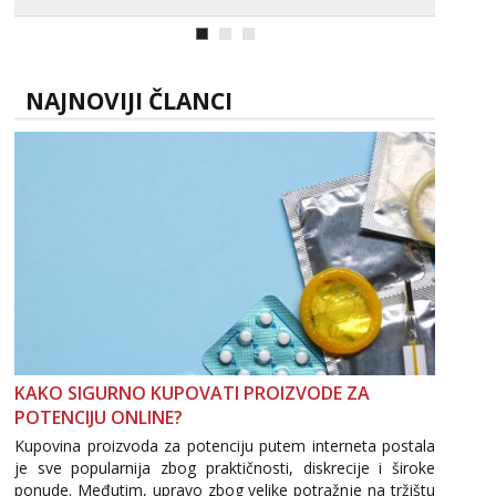
ako vam nisam dovoljna radim i u paru i trojci s
kolegicama, svaka je drugačija 😉 Radim i vruća
tipkanja uz slike i hot line pozive. Za vas sam
pripremila ...
NAJNOVIJI ČLANCI
KAKO SIGURNO KUPOVATI PROIZVODE ZA
POTENCIJU ONLINE?
Kupovina proizvoda za potenciju putem interneta postala
je sve popularnija zbog praktičnosti, diskrecije i široke
ponude. Međutim, upravo zbog velike potražnje na tržištu