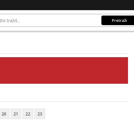
Pretraži
20
21
22
23