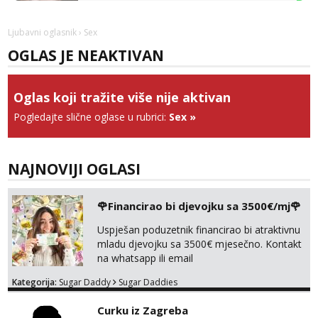
Vanesa
Čekam tvoj poziv!
Ljubavni oglasnik
› Sex
Tel:
064/677-677
- Kod: #74
OGLAS JE NEAKTIVAN
tel:0,93€ - mob:1,12€ min
Anđela
Oglas koji tražite više nije aktivan
Čekam tvoj poziv!
Pogledajte slične oglase u rubrici:
Sex
»
Tel:
064/677-677
- Kod: #142
tel:0,93€ - mob:1,12€ min
Mira
NAJNOVIJI OGLASI
Čekam tvoj poziv!
Tel:
064/677-677
- Kod: #72
🌹Financirao bi djevojku sa 3500€/mj🌹
tel:0,93€ - mob:1,12€ min
Uspješan poduzetnik financirao bi atraktivnu
mladu djevojku sa 3500€ mjesečno. Kontakt
na whatsapp ili email
Kategorija:
Sugar Daddy
Sugar Daddies
Curku iz Zagreba