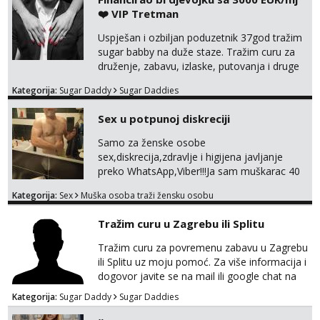
za dopisivanja Za dogovor mi piši direktno na
❤️ VIP Tretman
WhatsApp – ako znaš što želiš, bit će ti
nagrađeno.
Uspješan i ozbiljan poduzetnik 37god tražim
sugar babby na duže staze. Tražim curu za
druženje, zabavu, izlaske, putovanja i druge
lijepe stvari na obostranu korist. Ako si
Kategorija:
Sugar Daddy
Sugar Daddies
otvorena, komunikativna, zgodna i atraktivna
javi se na moj email:
Sex u potpunoj diskreciji
markodalic37@gmail.com
Samo za ženske osobe
sex,diskrecija,zdravlje i higijena javljanje
preko WhatsApp,Viber!!!Ja sam muškarac 40
god. 180cm 105kg!!!BDSM I razno razni fetiši
Kategorija:
Sex
Muška osoba traži žensku osobu
sve stvar dogovora otvoren za sve
opcije!!!Parovi isto dobro došli!!!
Tražim curu u Zagrebu ili Splitu
Tražim curu za povremenu zabavu u Zagrebu
ili Splitu uz moju pomoć. Za više informacija i
dogovor javite se na mail ili google chat na
oneofakind999111@gmail.com
Kategorija:
Sugar Daddy
Sugar Daddies