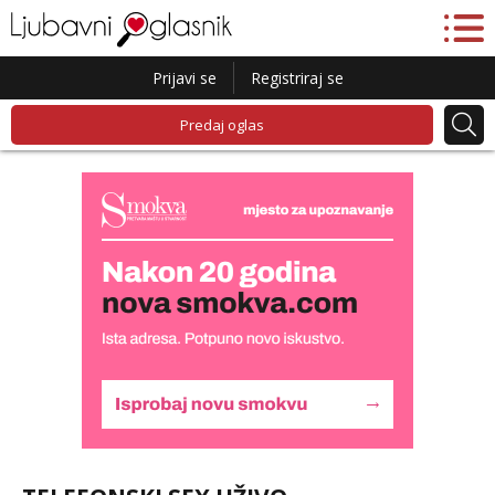
Prijavi se
Registriraj se
Predaj oglas
Alisa
Čekam tvoj poziv!
Tel:
064/677-677
- Kod: #106