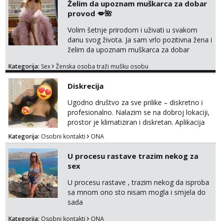
Želim da upoznam muškarca za dobar
provod 💋🌺
Volim šetnje prirodom i uživati u svakom
danu svog života. Ja sam vrlo pozitivna žena i
želim da upoznam muškarca za dobar
provod, naravno može i nešto više.💋🌺 Klikni
Kategorija:
Sex
Ženska osoba traži mušku osobu
na link ispod i nadji me tamo, cekam te!
Diskrecija
Ugodno društvo za sve prilike – diskretno i
profesionalno. Nalazim se na dobroj lokaciji,
prostor je klimatiziran i diskretan. Aplikacija
what sapp 0957660399.
Kategorija:
Osobni kontakti
ONA
U procesu rastave trazim nekog za
sex
U procesu rastave , trazim nekog da isproba
sa mnom ono sto nisam mogla i smjela do
sada
Kategorija:
Osobni kontakti
ONA