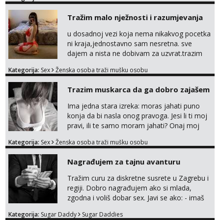
Tražim malo nježnosti i razumjevanja
u dosadnoj vezi koja nema nikakvog pocetka
ni kraja,jednostavno sam nesretna. sve
dajem a nista ne dobivam za uzvrat.trazim
muskarca koji ce zadovoljiti moje potrebe,ne
Kategorija:
Sex
Ženska osoba traži mušku osobu
trazim puno samo malo njeznosti i
razumjevanja. volim njezan seks i njezne
Trazim muskarca da ga dobro zajašem
poljupce po tijelu koji me jako
pale,obozavam kad muskarac preuzme
Ima jedna stara izreka: moras jahati puno
kontrolu . javi se :) Klikni na link ispod i nadji
konja da bi nasla onog pravoga. Jesi li ti moj
me tamo, cekam te!
pravi, ili te samo moram jahati? Onaj moj
bivsi je bio samo konj hahahahah Klikni niže
Kategorija:
Sex
Ženska osoba traži mušku osobu
na sexdater link i javi mi se tamo....
Nagrađujem za tajnu avanturu
Tražim curu za diskretne susrete u Zagrebu i
regiji. Dobro nagrađujem ako si mlada,
zgodna i voliš dobar sex. Javi se ako: - imaš
do 25 godina - imaš do 65 kg - imaš dugu
Kategorija:
Sugar Daddy
Sugar Daddies
kosu - se dobro ljubiš - si fleksibilna s