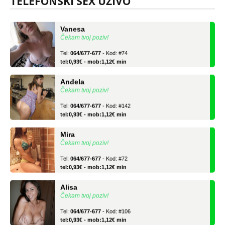
TELEFONSKI SEX UŽIVO
tel:0,93€ - mob:1,12€ min
Vanesa
Čekam tvoj poziv!
Tel:
064/677-677
- Kod: #74
tel:0,93€ - mob:1,12€ min
Anđela
Čekam tvoj poziv!
Tel:
064/677-677
- Kod: #142
tel:0,93€ - mob:1,12€ min
Mira
Čekam tvoj poziv!
Tel:
064/677-677
- Kod: #72
tel:0,93€ - mob:1,12€ min
Alisa
Čekam tvoj poziv!
Tel:
064/677-677
- Kod: #106
tel:0,93€ - mob:1,12€ min