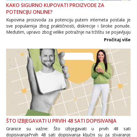
KAKO SIGURNO KUPOVATI PROIZVODE ZA
POTENCIJU ONLINE?
Kupovina proizvoda za potenciju putem interneta postala je
sve popularnija zbog praktičnosti, diskrecije i široke ponude.
Međutim, upravo zbog velike potražnje na tržištu se pojavljuju
i brojni krivotvoreni proizvodi, nepouzdane internetske
Pročitaj više
trgovine te proizvodi nepoznatog podrijetla. ...
ŠTO IZBJEGAVATI U PRVIH 48 SATI DOPISIVANJA
Granice su važne: Što izbjegavati u prvih 48 sati
dopisivanjaPrvih 48 sati dopisivanja ključni su za stvaranje