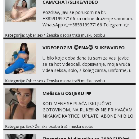
CAM/CHAT/SLIKE/VIDEO
Pozdrav, Javi se porukom na br.
+385919977166 za online druženje samnom.
WhatsApp 👉+385919977166 Telegram 👉
@enafriedrichkis Radim videopozive s licem,
Kategorija:
Cyber sex
Ženska osoba traži mušku osobu
solo i s partnerom, kolegicama
(Tina&Natali), razne kombinacije halteri,
VIDEOPOZIVI 😈ENA😈 SLIKE&VIDEO
haljine, štikle, samostojeće itd. Nudim
svakakva videa seksa, pušenje, razne
U bilo koje doba dana tu sam za vas; javite
lokacije, suradnje s kolegicama, fetiši..
se za hot videocall, dopisivanje, moja vruća
Dopisivanje i slike također radim. NIŠTA UŽI...
videa seksa, solo, s kolegicama, uniforme, u
autu itd, te za gole slikice 💋 WhatsApp 👉
Kategorija:
Cyber sex
Ženska osoba traži mušku osobu
+385919977166 Telegram 👉
@enafriedrichkis ISKLJUČIVO ONLINE, NIŠTA
Melissa u OSIJEKU !❤️
UŽIVO
KOD MENE SE PLAĆA ISKLJUČIVO
GOTOVINOM, NA RUKE!!! 🚫 NE PRIHVAĆAM
NIKAKVE KARTICE, UPLATE, ABONE NI BILO
KAKVE DRUGE OBLIKE PLAĆANJA – 💵
Kategorija:
Sex
Ženska osoba traži mušku osobu
SAMO GOTOVINA!!! Moje fotografije su
100% moje, bez laži i igara. Nemam vremena
Financirao bi djevojku sa 3000 EUR/mj