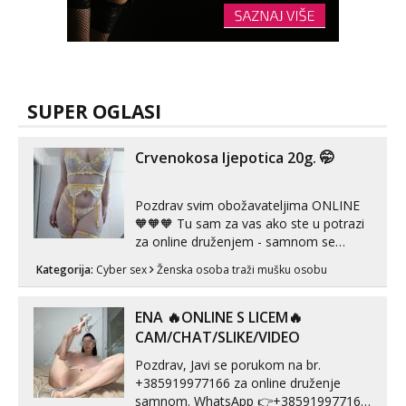
SUPER OGLASI
Crvenokosa ljepotica 20g. 🤭
Pozdrav svim obožavateljima ONLINE
🧡🧡🧡 Tu sam za vas ako ste u potrazi
za online druženjem - samnom se
možete zabaviti preko videopoziva, ili
Kategorija:
Cyber sex
Ženska osoba traži mušku osobu
ako vam nisam dovoljna radim i u paru i
trojci s kolegicama, svaka je drugačija
😉 Radim i vruća tipkanja uz slike i hot
ENA 🔥ONLINE S LICEM🔥
line pozive. Za vas sam pripremila ...
CAM/CHAT/SLIKE/VIDEO
Pozdrav, Javi se porukom na br.
+385919977166 za online druženje
samnom. WhatsApp 👉+385919977166