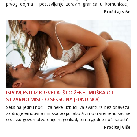
prvog dojma i postavljanje zdravih granica u komunikaciji.
Važno je izbjeći prebrzo otkrivanje osobnih ili intimnih
Pročitaj više
informacija, jer nepoznata osoba još nije zaslužila to
povjerenje. Takođe...
ISPOVIJESTI IZ KREVETA: ŠTO ŽENE I MUŠKARCI
STVARNO MISLE O SEKSU NA JEDNU NOĆ
Seks na jednu noć – za neke uzbudljiva avantura bez obaveza,
za druge emotivna minska polja. Iako živimo u vremenu kad se
o seksu govori otvorenije nego ikad, tema „jedne noći strasti“ i
dalje izaziva burne rasprave. Što zapravo misle žene, a što
Pročitaj više
muškarci? Jesu...