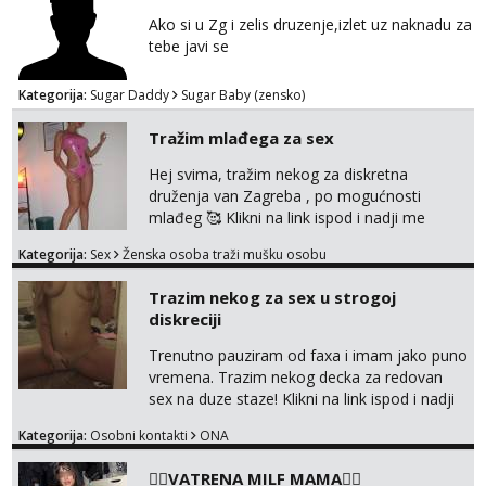
Ako si u Zg i zelis druzenje,izlet uz naknadu za
tebe javi se
Kategorija:
Sugar Daddy
Sugar Baby (zensko)
Tražim mlađega za sex
Hej svima, tražim nekog za diskretna
druženja van Zagreba , po mogućnosti
mlađeg 🥰 Klikni na link ispod i nadji me
tamo, cekam te!
Kategorija:
Sex
Ženska osoba traži mušku osobu
Trazim nekog za sex u strogoj
diskreciji
Trenutno pauziram od faxa i imam jako puno
vremena. Trazim nekog decka za redovan
sex na duze staze! Klikni na link ispod i nadji
me tamo, cekam te!
Kategorija:
Osobni kontakti
ONA
❤️‍🔥VATRENA MILF MAMA❤️‍🔥