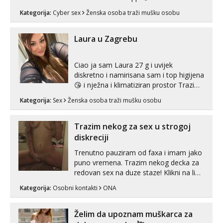
Telegram 👉@enafriedrichkis Radim
Kategorija:
Cyber sex
Ženska osoba traži mušku osobu
videopozive s licem, solo i s partnerom,
kolegicama (Tina&Natali), razne
kombinacije halteri, haljine, štikle,
Laura u Zagrebu
samostojeće itd. Nudim svakakva videa
seksa, puš...
Ciao ja sam Laura 27 g i uvijek
diskretno i namirisana sam i top higijena
😘 i nježna i klimatiziran prostor Trazim
sex za nagradu Radim klasican sex
Kategorija:
Sex
Ženska osoba traži mušku osobu
Pusenje i gutanje sperme Erotsko rublje
imam uvijek Lizati me mozes i ljubiti po
tijelu Iskljucivo neradim analni !!! I
Trazim nekog za sex u strogoj
neljubim se Wha...
diskreciji
Trenutno pauziram od faxa i imam jako
puno vremena. Trazim nekog decka za
redovan sex na duze staze! Klikni na link
ispod i nadji me tamo, cekam te!
Kategorija:
Osobni kontakti
ONA
Želim da upoznam muškarca za