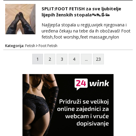
vremenom (jer ga nemam previše) i
SPLIT:FOOT FETISH za sve ljubitelje
dostupna radnim danom (vikendi i noći su za
lijepih ženskih stopala👡👠👢👟
obitelj) - vodiš brigu o zdravlju i koristiš
zaštitu Ne javljajte se: - debele - frajeri i
Najljepša stopala u regiji,uvijek njegovana i
paro...
uređena čekaju na tebe da ih obožavaš! Foot
fetish,foot worship,feet massage,nylon
fetish,trampling... Ponedjeljak-subota:15-
Kategorija:
Fetish
Foot Fetish
20.30h. Samo za istinske obožavatelje ovog
fetisha,isključivo POZIV. Sex i sl.ISKLJUČENO!
1
2
3
4
...
23