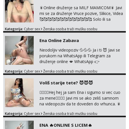
🎇Online druženje sa MILF MAMICOM🎇 Javi
mi se za druženje Vruce pozive, Slikice, Videa
🥰🥰🥰🥰🥰🥰🥰🥰🥰🥰🥰🥰🥰 Solo ili sa
partnerom ili kolegicama Javi mi se porukom
Kategorija:
Cyber sex
Ženska osoba traži mušku osobu
WhatsApp ili Telegram WhatsApp 👉
+385919977166 Telegram 👉
Ena Online Zabava
@enafriedrichkis 🤬NE RADIM SASTANKE I
DRUZENJA UZIVO🤬
Neodoljiv videopoziv 💦💦💦 Ja i ti 😈 Javi se
porukom na WhatsApp ili Telegram za
druženje online 💋 WhatsApp 👉
+385919977166 Telegram 👉
Kategorija:
Cyber sex
Ženska osoba traži mušku osobu
@enafriedrichkis NEE radimo sastnke uzivo
nalazenja itd.. +385919977166
Voliš starije tete? 😈😈😈
❤️‍🔥❤️‍🔥Hej hej ja sam Ena i sigurno si vec cuo
za mene❤️‍🔥❤️‍🔥 Javi mi se ako zeliš samnom
na videopoziv da te doveden do vrhunca. 🎇
WhatsApp 👉+385919977166 Telegram 👉
Kategorija:
Cyber sex
Ženska osoba traži mušku osobu
@enafriedrichkis Radim samo ONLINE I
NISTA UŽIVO!!!
ENA 🔥ONLINE S LICEM🔥