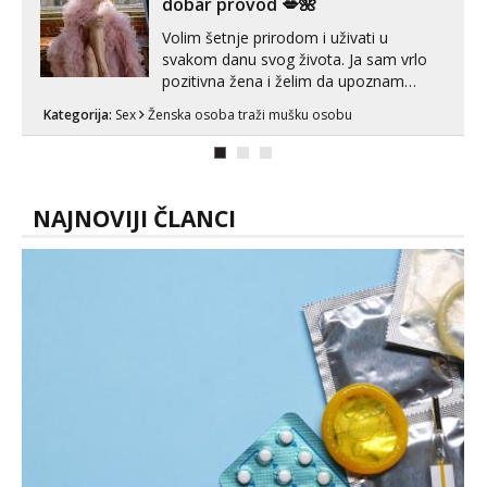
dobar provod 💋🌺
Volim šetnje prirodom i uživati u
svakom danu svog života. Ja sam vrlo
pozitivna žena i želim da upoznam
muškarca za dobar provod, naravno
Kategorija:
Sex
Ženska osoba traži mušku osobu
može i nešto više.💋🌺 Klikni na link
ispod i nadji me tamo, cekam te!
NAJNOVIJI ČLANCI