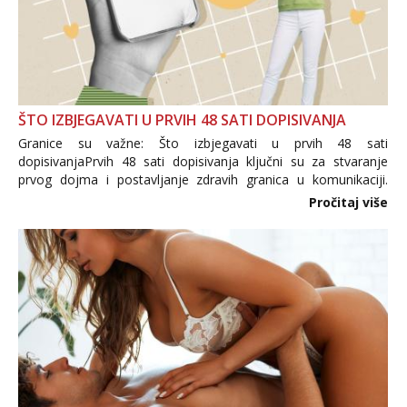
ŠTO IZBJEGAVATI U PRVIH 48 SATI DOPISIVANJA
Granice su važne: Što izbjegavati u prvih 48 sati
dopisivanjaPrvih 48 sati dopisivanja ključni su za stvaranje
prvog dojma i postavljanje zdravih granica u komunikaciji.
Važno je izbjeći prebrzo otkrivanje osobnih ili intimnih
Pročitaj više
informacija, jer nepoznata osoba još nije zaslužila to
povjerenje. Takođe...