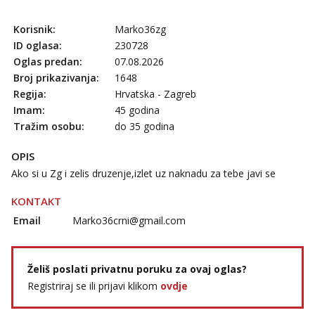
Korisnik:
Marko36zg
ID oglasa:
230728
Oglas predan:
07.08.2026
Broj prikazivanja:
1648
Regija:
Hrvatska - Zagreb
Imam:
45 godina
Tražim osobu:
do 35 godina
OPIS
Ako si u Zg i zelis druzenje,izlet uz naknadu za tebe javi se
KONTAKT
Email
Marko36crni@gmail.com
Želiš poslati privatnu poruku za ovaj oglas?
Registriraj se ili prijavi klikom
ovdje