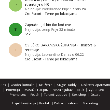
strankinje u HR
P
Najnovija: Padobranac
Prije 17 minuta
Cro Escort - Teme po lokacijama
Zapruđe - Jel bio tko kod ove
Najnovija: temp
Prije 32 minuta
T
Sex
OSJEČKO BARANJSKA ŽUPANIJA - Iskustva &
recenzije
L
Najnovija: Leonardino
Danas u 06:22
Cro Escort - Teme po lokacijama
Sex
|
Osobni kontakti
|
Druženje
|
Sugar Daddy
|
Diskretni aparmani
|
Potencija
|
Masaže i striptiz
|
Veza / ljubav
|
Brak
|
Cyber sex
|
Phone sex
|
Fetish
|
Tulumi i zabave
|
Sex shop
|
Ostalo
Uvjeti korištenja
|
Kontakt
|
Polica privatnosti
|
Marketing