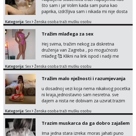
što sam i ja! Volim kada sam puna kao
paprika, izdržljiva sam i nikada mi nije dosta
seksa. Volim grubi seks i više puta dnevno
Kategorija:
Sex
Ženska osoba traži mušku osobu
bilo kad i bilo gdje zato se javi što prije da
me isprobaš Klikni na link ispod i nadji me
Tražim mlađega za sex
tamo, cekam te!
Hej svima, tražim nekog za diskretna
druženja van Zagreba , po mogućnosti
mlađeg 🥰 Klikni na link ispod i nadji me
tamo, cekam te!
Kategorija:
Sex
Ženska osoba traži mušku osobu
Tražim malo nježnosti i razumjevanja
u dosadnoj vezi koja nema nikakvog pocetka
ni kraja,jednostavno sam nesretna. sve
dajem a nista ne dobivam za uzvrat.trazim
muskarca koji ce zadovoljiti moje potrebe,ne
Kategorija:
Sex
Ženska osoba traži mušku osobu
trazim puno samo malo njeznosti i
razumjevanja. volim njezan seks i njezne
Trazim muskarca da ga dobro zajašem
poljupce po tijelu koji me jako
pale,obozavam kad muskarac preuzme
Ima jedna stara izreka: moras jahati puno