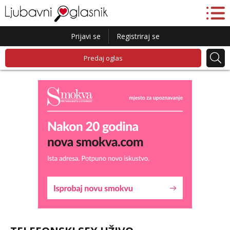
Prijavi se
Registriraj se
Predaj oglas
Lucija
Razgovaram :)
Tel:
064/677-677
- Kod: #136
tel:0,93€ - mob:1,12€ min