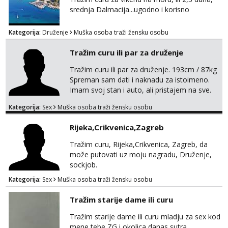
srednja Dalmacija...ugodno i korisno
Kategorija:
Druženje
Muška osoba traži žensku osobu
Tražim curu ili par za druženje
Tražim curu ili par za druženje. 193cm / 87kg
Spreman sam dati i naknadu za istoimeno.
Imam svoj stan i auto, ali pristajem na sve.
Javite se na mail ispod, pa izmijenimo
Kategorija:
Sex
Muška osoba traži žensku osobu
brojeve. Molim Vas bez ponuda istog spola.
mauli772@proton.me
Rijeka,Crikvenica,Zagreb
Tražim curu, Rijeka,Crikvenica, Zagreb, da
može putovati uz moju nagradu, Druženje,
sockjob.
Kategorija:
Sex
Muška osoba traži žensku osobu
Tražim starije dame ili curu
Tražim starije dame ili curu mladju za sex kod
mene tebe ZG i okolica danas sutra