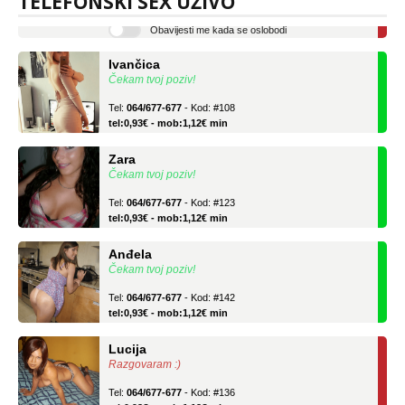
TELEFONSKI SEX UŽIVO
Obavijesti me kada se oslobodi
Ivančica
Čekam tvoj poziv!
Tel:
064/677-677
- Kod: #108
tel:0,93€ - mob:1,12€ min
Zara
Čekam tvoj poziv!
Tel:
064/677-677
- Kod: #123
tel:0,93€ - mob:1,12€ min
Anđela
Čekam tvoj poziv!
Tel:
064/677-677
- Kod: #142
tel:0,93€ - mob:1,12€ min
Lucija
Razgovaram :)
Tel:
064/677-677
- Kod: #136
tel:0,93€ - mob:1,12€ min