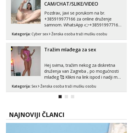
line pozive. Za vas sam pripremila ...
CAM/CHAT/SLIKE/VIDEO
Pozdrav, Javi se porukom na br.
+385919977166 za online druženje
samnom. WhatsApp 👉+385919977166
Telegram 👉@enafriedrichkis Radim
Kategorija:
Cyber sex
Ženska osoba traži mušku osobu
videopozive s licem, solo i s partnerom,
kolegicama (Tina&Natali), razne
kombinacije halteri, haljine, štikle,
Tražim mlađega za sex
samostojeće itd. Nudim svakakva videa
seksa, puš...
Hej svima, tražim nekog za diskretna
druženja van Zagreba , po mogućnosti
mlađeg 🥰 Klikni na link ispod i nadji me
tamo, cekam te!
Kategorija:
Sex
Ženska osoba traži mušku osobu
NAJNOVIJI ČLANCI