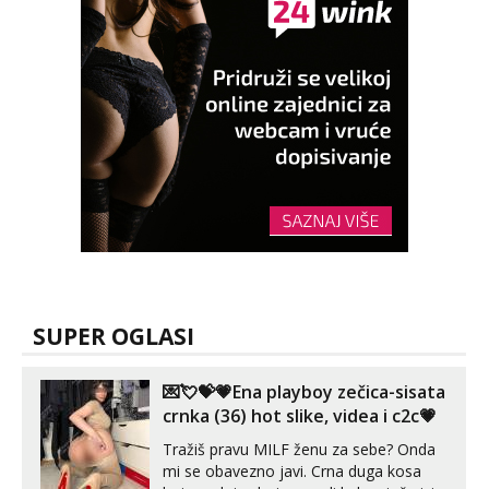
SUPER OGLASI
💌💘💝💗Ena playboy zečica-sisata
crnka (36) hot slike, videa i c2c💗
Tražiš pravu MILF ženu za sebe? Onda
mi se obavezno javi. Crna duga kosa