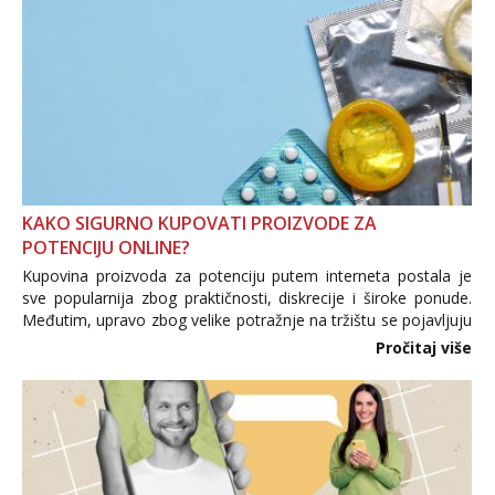
KAKO SIGURNO KUPOVATI PROIZVODE ZA
POTENCIJU ONLINE?
Kupovina proizvoda za potenciju putem interneta postala je
sve popularnija zbog praktičnosti, diskrecije i široke ponude.
Međutim, upravo zbog velike potražnje na tržištu se pojavljuju
i brojni krivotvoreni proizvodi, nepouzdane internetske
Pročitaj više
trgovine te proizvodi nepoznatog podrijetla. ...