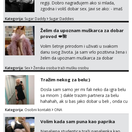
regiji. Dobro nagrađujem ako si mlada,
zgodna i voliš dobar sex. Javi se ako: - imaš
do 25 godina - imaš do 65 kg - imaš dugu
Kategorija:
Sugar Daddy
Sugar Daddies
kosu - se dobro ljubiš - si fleksibilna s
vremenom (jer ga nemam previše) i
Želim da upoznam muškarca za dobar
dostupna radnim danom (vikendi i noći su za
provod 💋🌺
obitelj) - vodiš brigu o zdravlju i koristiš
zaštitu Ne javljajte se: - debele - frajeri i
Volim šetnje prirodom i uživati u svakom
paro...
danu svog života. Ja sam vrlo pozitivna žena i
želim da upoznam muškarca za dobar
provod, naravno može i nešto više.💋🌺 Klikni
Kategorija:
Sex
Ženska osoba traži mušku osobu
na link ispod i nadji me tamo, cekam te!
Tražim nekog za belu:)
Dosla sam samo jer mi fali neko da igra belu
sa mnom :) dakle trazim partnera za belu
hahahah, ak si bas jako dobar u beli , onda cu
razmislit za dalje Klikni na link ispod i nadji me
Kategorija:
Osobni kontakti
ONA
tamo, cekam te!
Volim kada sam puna kao paprika
Napaljena studentica traži napaljenka kao