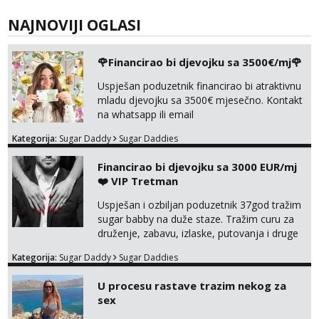
NAJNOVIJI OGLASI
🌹Financirao bi djevojku sa 3500€/mj🌹
Uspješan poduzetnik financirao bi atraktivnu
mladu djevojku sa 3500€ mjesečno. Kontakt
na whatsapp ili email
Kategorija:
Sugar Daddy
Sugar Daddies
Financirao bi djevojku sa 3000 EUR/mj
❤️ VIP Tretman
Uspješan i ozbiljan poduzetnik 37god tražim
sugar babby na duže staze. Tražim curu za
druženje, zabavu, izlaske, putovanja i druge
lijepe stvari na obostranu korist. Ako si
Kategorija:
Sugar Daddy
Sugar Daddies
otvorena, komunikativna, zgodna i atraktivna
javi se na moj email:
U procesu rastave trazim nekog za
markodalic37@gmail.com
sex