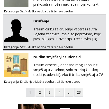
prekosutra može i naknada moja kontakt
WhatsApp SMS poziv prednosti imaju starije
Kategorija:
Sex
Muška osoba traži žensku osobu
091 2504 794
Druženje
Tražim curku za druženje večeras i sutra.
Lagana zabavica, malo se popravimo, koje
pivo, pljugica i uzivancija. Trešnjavka jug.
We're jammin' To think that jammin' was a
Kategorija:
Sex
Muška osoba traži žensku osobu
thing of the past We're jammin' And I hope
this jam is gonna last
Nudim smještaj studentici
Tražim cimericu, odnosno mogu ponuditi
smještaj u zasebnoj sobi mlađoj ženskoj
osobi (studentici). Ako ti treba smještaj u ZG-
u, a ne želiš plaćati sobu i tako malo uštedjeti,
Kategorija:
Druženje
Muška osoba traži žensku osobu
javi se na mail.
1
2
3
4
...
23