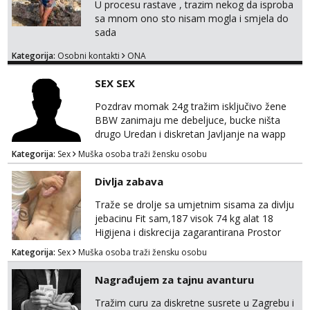
U procesu rastave , trazim nekog da isproba
sa mnom ono sto nisam mogla i smjela do
sada
Kategorija:
Osobni kontakti
ONA
SEX SEX
Pozdrav momak 24g tražim isključivo žene
BBW zanimaju me debeljuce, bucke ništa
drugo Uredan i diskretan Javljanje na wapp
095 546 9915
Kategorija:
Sex
Muška osoba traži žensku osobu
Divlja zabava
Traže se drolje sa umjetnim sisama za divlju
jebacinu Fit sam,187 visok 74 kg alat 18
Higijena i diskrecija zagarantirana Prostor
imam na području između Zadra i Šibenika
Kategorija:
Sex
Muška osoba traži žensku osobu
Kontakt watsap 0955406511 bez poziva
Nagrađujem za tajnu avanturu
Tražim curu za diskretne susrete u Zagrebu i