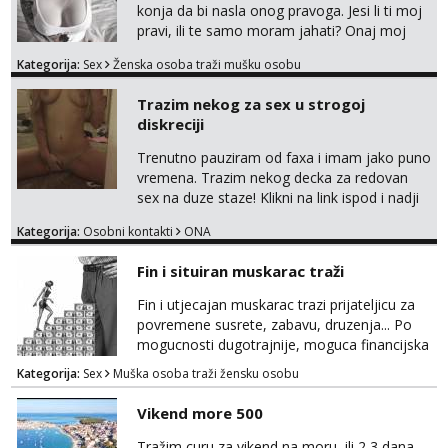
kontrolu . javi se :) Klikni na link ispod i nadji
konja da bi nasla onog pravoga. Jesi li ti moj
me tamo, cekam te!
pravi, ili te samo moram jahati? Onaj moj
bivsi je bio samo konj hahahahah Klikni niže
Kategorija:
Sex
Ženska osoba traži mušku osobu
na sexdater link i javi mi se tamo....
Trazim nekog za sex u strogoj
diskreciji
Trenutno pauziram od faxa i imam jako puno
vremena. Trazim nekog decka za redovan
sex na duze staze! Klikni na link ispod i nadji
me tamo, cekam te!
Kategorija:
Osobni kontakti
ONA
Fin i situiran muskarac traži
Fin i utjecajan muskarac trazi prijateljicu za
povremene susrete, zabavu, druzenja... Po
mogucnosti dugotrajnije, moguca financijska
potpora!
Kategorija:
Sex
Muška osoba traži žensku osobu
Vikend more 500
Tražim curu za vikend na moru, ili 2,3 dana,