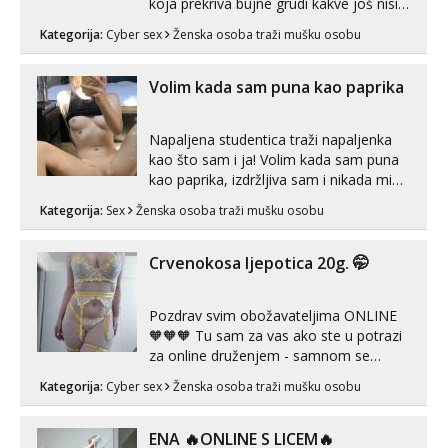
koja prekriva bujne grudi kakve još nisi
vidio, čista ŠESTICA! A usne? O usnama
Kategorija:
Cyber sex
Ženska osoba traži mušku osobu
bolje da ni ne pričam. Prave pune usne
koje će ti se urezati u pamćenje, jer
vjeruj mi, takve još nisi vidio. Uvijek sam
Volim kada sam puna kao paprika
spremna za ONLOINE zabavu...
Napaljena studentica traži napaljenka
kao što sam i ja! Volim kada sam puna
kao paprika, izdržljiva sam i nikada mi
nije dosta seksa. Volim grubi seks i više
Kategorija:
Sex
Ženska osoba traži mušku osobu
puta dnevno bilo kad i bilo gdje zato se
javi što prije da me isprobaš Klikni na
link ispod i nadji me tamo, cekam te!
Crvenokosa ljepotica 20g. 🤭
Pozdrav svim obožavateljima ONLINE
🧡🧡🧡 Tu sam za vas ako ste u potrazi
za online druženjem - samnom se
možete zabaviti preko videopoziva, ili
Kategorija:
Cyber sex
Ženska osoba traži mušku osobu
ako vam nisam dovoljna radim i u paru i
trojci s kolegicama, svaka je drugačija
😉 Radim i vruća tipkanja uz slike i hot
ENA 🔥ONLINE S LICEM🔥