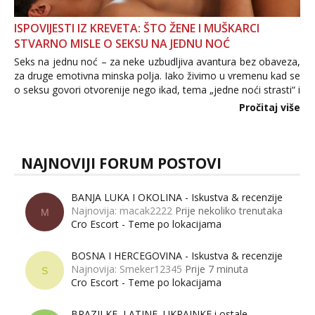
ISPOVIJESTI IZ KREVETA: ŠTO ŽENE I MUŠKARCI
STVARNO MISLE O SEKSU NA JEDNU NOĆ
Seks na jednu noć – za neke uzbudljiva avantura bez obaveza,
za druge emotivna minska polja. Iako živimo u vremenu kad se
o seksu govori otvorenije nego ikad, tema „jedne noći strasti“ i
dalje izaziva burne rasprave. Što zapravo misle žene, a što
Pročitaj više
muškarci? Jesu...
NAJNOVIJI FORUM POSTOVI
BANJA LUKA I OKOLINA - Iskustva & recenzije
Najnovija: macak2222
Prije nekoliko trenutaka
M
Cro Escort - Teme po lokacijama
BOSNA I HERCEGOVINA - Iskustva & recenzije
Najnovija: Smeker12345
Prije 7 minuta
S
Cro Escort - Teme po lokacijama
BRAZILKE, LATINE, UKRAINKE i ostale