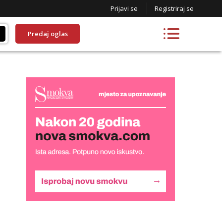
Prijavi se
Registriraj se
Predaj oglas
Liliana
Razgovaram :)