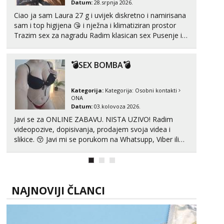
tel:0,93€ - mob:1,12€ min
Datum:
28.srpnja 2026.
Ciao ja sam Laura 27 g i uvijek diskretno i namirisana
Zara
sam i top higijena 😘 i nježna i klimatiziran prostor
Čekam tvoj poziv!
Trazim sex za nagradu Radim klasican sex Pusenje i
gutanje sperme Erotsko rublje imam uvijek Lizati me
Tel:
064/677-677
- Kod: #123
tel:0,93€ - mob:1,12€ min
mozes i ljubiti po tijelu Iskljucivo neradim analni !!! I
💣SEX BOMBA💣
neljubim se Wha...
Anđela
Čekam tvoj poziv!
Kategorija:
Kategorija:
Osobni kontakti
Tel:
064/677-677
- Kod: #142
ONA
tel:0,93€ - mob:1,12€ min
Datum:
03.kolovoza 2026.
Javi se za ONLINE ZABAVU. NISTA UZIVO! Radim
Mira
videopozive, dopisivanja, prodajem svoja videa i
Čekam tvoj poziv!
slikice. 😚 Javi mi se porukom na Whatsupp, Viber ili
Telegram. +385 91 723 0045
Tel:
064/677-677
- Kod: #72
tel:0,93€ - mob:1,12€ min
NAJNOVIJI ČLANCI