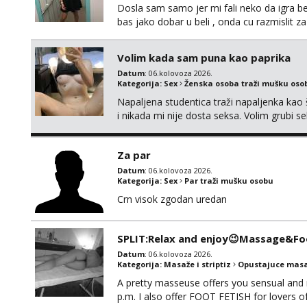
Dosla sam samo jer mi fali neko da igra be
bas jako dobar u beli , onda cu razmislit za
Volim kada sam puna kao paprika
Datum
: 06.kolovoza 2026.
Kategorija:
Sex
Ženska osoba traži mušku oso
Napaljena studentica traži napaljenka kao 
i nikada mi nije dosta seksa. Volim grubi sek
da me isprobaš Klikni na link ispod i nadji
Za par
Datum
: 06.kolovoza 2026.
Kategorija:
Sex
Par traži mušku osobu
Crn visok zgodan uredan
SPLIT:Relax and enjoy😉Massage&Foo
Datum
: 06.kolovoza 2026.
Kategorija:
Masaže i striptiz
Opustajuce masa
A pretty masseuse offers you sensual and
p.m. I also offer FOOT FETISH for lovers 