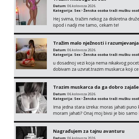
Datum
: 06.kolovoza 2026.
Kategorija:
Sex
Ženska osoba traži mušku oso
Hej svima, tražim nekog za diskretna druž
ispod i nadji me tamo, cekam te!
Tražim malo nježnosti i razumjevanja
Datum
: 06.kolovoza 2026.
Kategorija:
Sex
Ženska osoba traži mušku oso
u dosadnoj vezi koja nema nikakvog pocetk
dobivam za uzvrat.trazim muskarca koji c
njeznosti i razumjevanja. volim njezan sek
muskarac preuzme kontrolu . javi se :) Klik
Trazim muskarca da ga dobro zajaš
Datum
: 06.kolovoza 2026.
Kategorija:
Sex
Ženska osoba traži mušku oso
Ima jedna stara izreka: moras jahati puno ko
moram jahati? Onaj moj bivsi je bio samo ko
Nagrađujem za tajnu avanturu
Datum
: 06.kolovoza 2026.