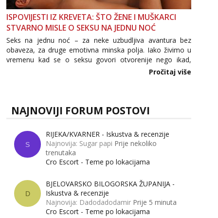
ISPOVIJESTI IZ KREVETA: ŠTO ŽENE I MUŠKARCI
STVARNO MISLE O SEKSU NA JEDNU NOĆ
Seks na jednu noć – za neke uzbudljiva avantura bez
obaveza, za druge emotivna minska polja. Iako živimo u
vremenu kad se o seksu govori otvorenije nego ikad,
tema „jedne noći strasti“ i dalje izaziva burne rasprave. Što
Pročitaj više
zapravo misle žene, a što muškarci? Jesu...
NAJNOVIJI FORUM POSTOVI
RIJEKA/KVARNER - Iskustva & recenzije
Najnovija: Sugar papi
Prije nekoliko
S
trenutaka
Cro Escort - Teme po lokacijama
BJELOVARSKO BILOGORSKA ŽUPANIJA -
Iskustva & recenzije
D
Najnovija: Dadodadodamir
Prije 5 minuta
Cro Escort - Teme po lokacijama