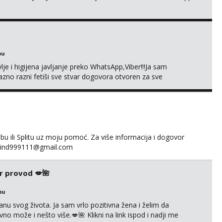
bu
je i higijena javljanje preko WhatsApp,Viber!!!Ja sam
no razni fetiši sve stvar dogovora otvoren za sve
 ili Splitu uz moju pomoć. Za više informacija i dogovor
fakind999111@gmail.com
r provod 💋🌺
bu
nu svog života. Ja sam vrlo pozitivna žena i želim da
 može i nešto više.💋🌺 Klikni na link ispod i nadji me