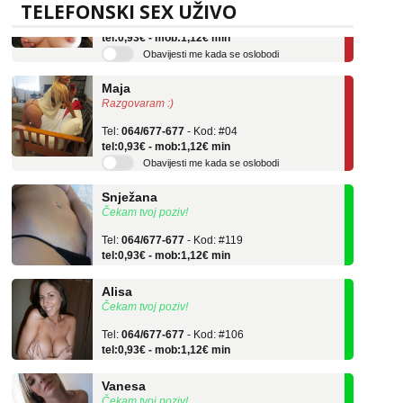
Tel:
064/677-677
- Kod: #69
TELEFONSKI SEX UŽIVO
tel:0,93€ - mob:1,12€ min
Obavijesti me kada se oslobodi
Maja
Razgovaram :)
Tel:
064/677-677
- Kod: #04
tel:0,93€ - mob:1,12€ min
Obavijesti me kada se oslobodi
Snježana
Čekam tvoj poziv!
Tel:
064/677-677
- Kod: #119
tel:0,93€ - mob:1,12€ min
Alisa
Čekam tvoj poziv!
Tel:
064/677-677
- Kod: #106
tel:0,93€ - mob:1,12€ min
Vanesa
Čekam tvoj poziv!