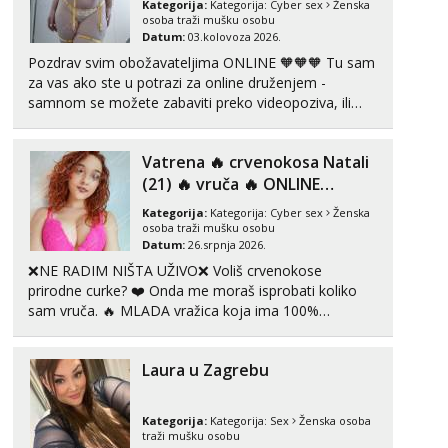
Kategorija:
Kategorija:
Cyber sex
Ženska
Obavijesti me kada se oslobodi
osoba traži mušku osobu
Datum:
03.kolovoza 2026.
Maja
Pozdrav svim obožavateljima ONLINE 🧡🧡🧡 Tu sam
Razgovaram :)
za vas ako ste u potrazi za online druženjem -
samnom se možete zabaviti preko videopoziva, ili
Tel:
064/677-677
- Kod: #04
tel:0,93€ - mob:1,12€ min
ako vam nisam dovoljna radim i u paru i trojci s
Obavijesti me kada se oslobodi
kolegicama, svaka je drugačija 😉 Radim i vruća
Vatrena ‎️‍🔥 crvenokosa Natali
tipkanja uz slike i hot line pozive. Za vas sam
Snježana
pripremila ...
(21) ‎️‍🔥 vruča‎ ️‍🔥 ONLINE
Čekam tvoj poziv!
ZABAVA
Kategorija:
Kategorija:
Cyber sex
Ženska
Tel:
064/677-677
- Kod: #119
osoba traži mušku osobu
tel:0,93€ - mob:1,12€ min
Datum:
26.srpnja 2026.
❌NE RADIM NIŠTA UŽIVO❌ Voliš crvenokose
Alisa
prirodne curke? ❤️ Onda me moraš isprobati koliko
Čekam tvoj poziv!
sam vruča.‎ ️‍🔥 MLADA vražica koja ima 100%
Tel:
064/677-677
- Kod: #106
prorodne grudi, 💦 Misli su mi uvijek prljave i u svemu
tel:0,93€ - mob:1,12€ min
vidim samo užitak. 💦 U mojoj raznolikoj ponudi
Laura u Zagrebu
možeš pranaći nešto po svojoj mjeri. Sexi videa s
Vanesa
kolegica...
Čekam tvoj poziv!
Kategorija:
Kategorija:
Sex
Ženska osoba
Tel:
064/677-677
- Kod: #74
traži mušku osobu