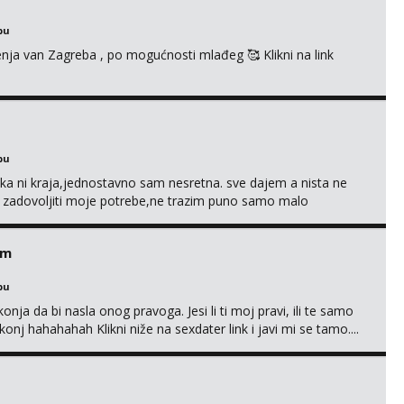
bu
enja van Zagreba , po mogućnosti mlađeg 🥰 Klikni na link
bu
a ni kraja,jednostavno sam nesretna. sve dajem a nista ne
e zadovoljiti moje potrebe,ne trazim puno samo malo
s i njezne poljupce po tijelu koji me jako pale,obozavam kad
ni na link ispod i nadji me tamo, cekam te!
em
bu
nja da bi nasla onog pravoga. Jesi li ti moj pravi, ili te samo
nj hahahahah Klikni niže na sexdater link i javi mi se tamo....