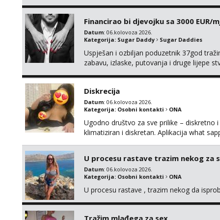
tamo, cekam te!
Financirao bi djevojku sa 3000 EUR/m
Datum
: 06.kolovoza 2026.
Kategorija:
Sugar Daddy
Sugar Daddies
Uspješan i ozbiljan poduzetnik 37god traž
zabavu, izlaske, putovanja i druge lijepe s
zgodna i atraktivna javi se na moj email:
Diskrecija
Datum
: 06.kolovoza 2026.
Kategorija:
Osobni kontakti
ONA
Ugodno društvo za sve prilike – diskretno i
klimatiziran i diskretan. Aplikacija what s
U procesu rastave trazim nekog za 
Datum
: 06.kolovoza 2026.
Kategorija:
Osobni kontakti
ONA
U procesu rastave , trazim nekog da ispr
Tražim mlađega za sex