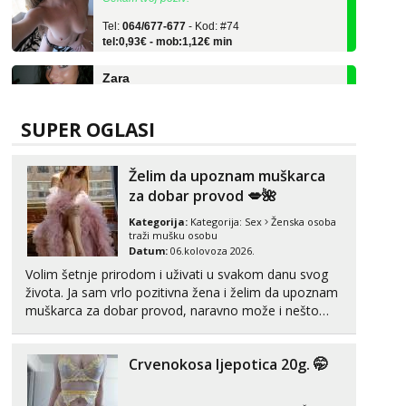
Tel:
064/677-677
- Kod: #74
tel:0,93€ - mob:1,12€ min
Zara
Čekam tvoj poziv!
Tel:
064/677-677
- Kod: #123
tel:0,93€ - mob:1,12€ min
SUPER OGLASI
Anđela
Čekam tvoj poziv!
Želim da upoznam muškarca
za dobar provod 💋🌺
Tel:
064/677-677
- Kod: #142
tel:0,93€ - mob:1,12€ min
Kategorija:
Kategorija:
Sex
Ženska osoba
traži mušku osobu
Mira
Datum:
06.kolovoza 2026.
Čekam tvoj poziv!
Volim šetnje prirodom i uživati u svakom danu svog
života. Ja sam vrlo pozitivna žena i želim da upoznam
Tel:
064/677-677
- Kod: #72
muškarca za dobar provod, naravno može i nešto
tel:0,93€ - mob:1,12€ min
više.💋🌺 Klikni na link ispod i nadji me tamo, cekam
Liliana
te!
Razgovaram :)
Crvenokosa ljepotica 20g. 🤭
Tel:
064/677-677
- Kod: #69
tel:0,93€ - mob:1,12€ min