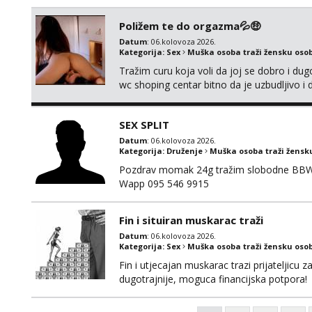
*PRIORITY IS GIVEN TO REGULAR CLIENT
Poližem te do orgazma💦🤑
Datum
: 06.kolovoza 2026.
Kategorija:
Sex
Muška osoba traži žensku oso
Tražim curu koja voli da joj se dobro i du
wc shoping centar bitno da je uzbudljivo i d
diskretan,sliku šaljem na wapp telegram..
SEX SPLIT
Datum
: 06.kolovoza 2026.
Kategorija:
Druženje
Muška osoba traži žensk
Pozdrav momak 24g tražim slobodne BBW že
Wapp 095 546 9915
Fin i situiran muskarac traži
Datum
: 06.kolovoza 2026.
Kategorija:
Sex
Muška osoba traži žensku oso
Fin i utjecajan muskarac trazi prijateljic
dugotrajnije, moguca financijska potpora!