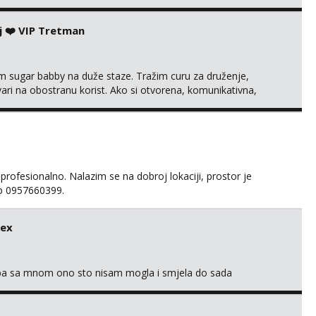
j ❤️ VIP Tretman
im sugar babby na duže staze. Tražim curu za druženje,
tvari na obostranu korist. Ako si otvorena, komunikativna,
 markodalic37@gmail.com
 profesionalno. Nalazim se na dobroj lokaciji, prostor je
app 0957660399.
sex
oba sa mnom ono sto nisam mogla i smjela do sada