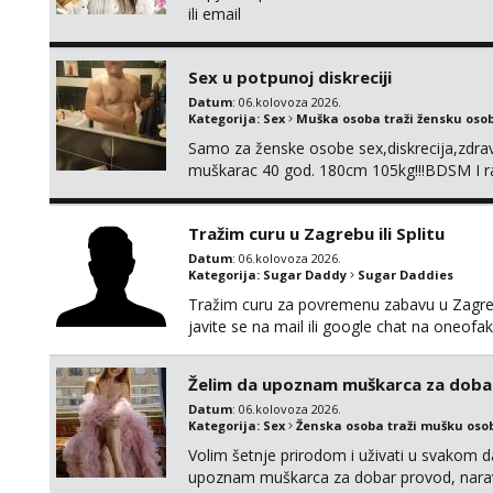
ili email
Sex u potpunoj diskreciji
Datum
: 06.kolovoza 2026.
Kategorija:
Sex
Muška osoba traži žensku oso
Samo za ženske osobe sex,diskrecija,zdravl
muškarac 40 god. 180cm 105kg!!!BDSM I raz
opcije!!!Parovi isto dobro došli!!!
Tražim curu u Zagrebu ili Splitu
Datum
: 06.kolovoza 2026.
Kategorija:
Sugar Daddy
Sugar Daddies
Tražim curu za povremenu zabavu u Zagrebu
javite se na mail ili google chat na oneo
Želim da upoznam muškarca za doba
Datum
: 06.kolovoza 2026.
Kategorija:
Sex
Ženska osoba traži mušku oso
Volim šetnje prirodom i uživati u svakom da
upoznam muškarca za dobar provod, naravno