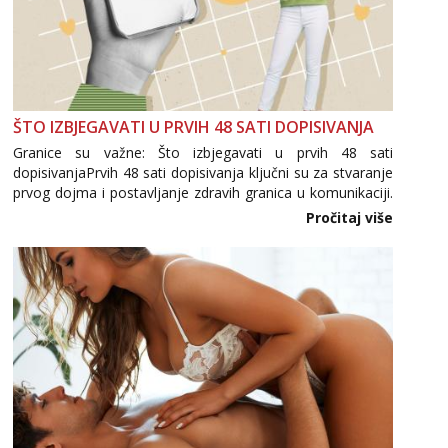
ŠTO IZBJEGAVATI U PRVIH 48 SATI DOPISIVANJA
Granice su važne: Što izbjegavati u prvih 48 sati
dopisivanjaPrvih 48 sati dopisivanja ključni su za stvaranje
prvog dojma i postavljanje zdravih granica u komunikaciji.
Važno je izbjeći prebrzo otkrivanje osobnih ili intimnih
Pročitaj više
informacija, jer nepoznata osoba još nije zaslužila to
povjerenje. Takođe...