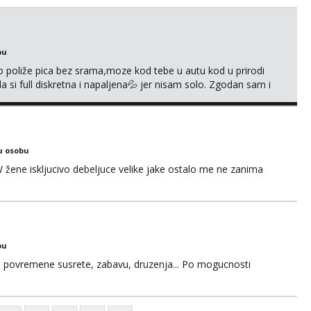
S
bu
go poliže pica bez srama,moze kod tebe u autu kod u prirodi
a si full diskretna i napaljena💦 jer nisam solo. Zgodan sam i
178 78kg.,javi se za brz dogovor Kontakt 0958759047
u osobu
ne iskljucivo debeljuce velike jake ostalo me ne zanima
bu
u za povremene susrete, zabavu, druzenja... Po mogucnosti