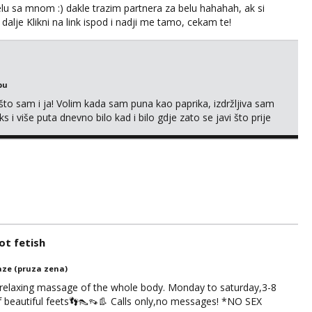
lu sa mnom :) dakle trazim partnera za belu hahahah, ak si
 dalje Klikni na link ispod i nadji me tamo, cekam te!
bu
što sam i ja! Volim kada sam puna kao paprika, izdržljiva sam
s i više puta dnevno bilo kad i bilo gdje zato se javi što prije
 me tamo, cekam te!
t fetish
ze (pruza zena)
 relaxing massage of the whole body. Monday to saturday,3-8
of beautiful feets👣👠👡👢 Calls only,no messages! *NO SEX