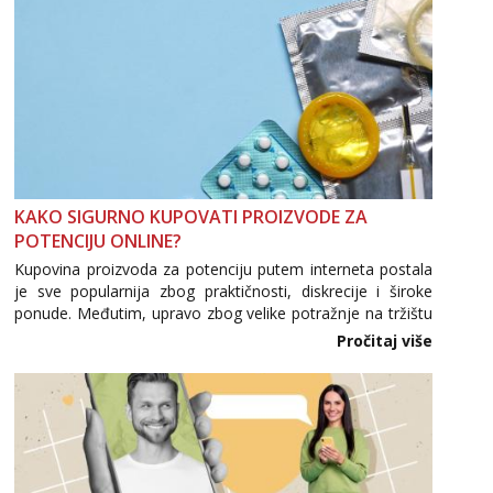
KAKO SIGURNO KUPOVATI PROIZVODE ZA
POTENCIJU ONLINE?
Kupovina proizvoda za potenciju putem interneta postala
je sve popularnija zbog praktičnosti, diskrecije i široke
ponude. Međutim, upravo zbog velike potražnje na tržištu
se pojavljuju i brojni krivotvoreni proizvodi, nepouzdane
Pročitaj više
internetske trgovine te proizvodi nepoznatog podrijetla. ...