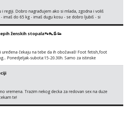
 i regiji. Dobro nagrađujem ako si mlada, zgodna i voliš
 - imaš do 65 kg - imaš dugu kosu - se dobro ljubiš - si
še) i dostupna radnim danom (vikendi i noći su za obitelj) -
ljajte se: - debele - frajeri i paro...
ijepih ženskih stopala👡👠👢👟
 i uređena čekaju na tebe da ih obožavaš! Foot fetish,foot
g... Ponedjeljak-subota:15-20.30h. Samo za istinske
. Sex i sl.ISKLJUČENO!
iji
uno vremena. Trazim nekog decka za redovan sex na duze
 cekam te!