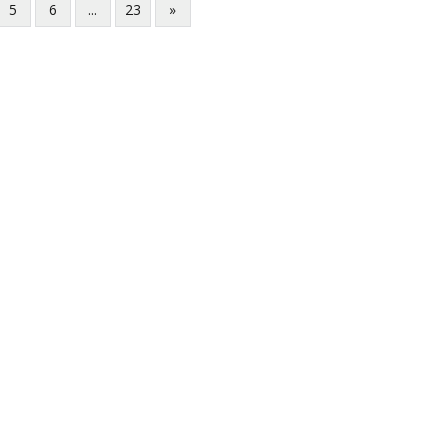
5
6
...
23
»