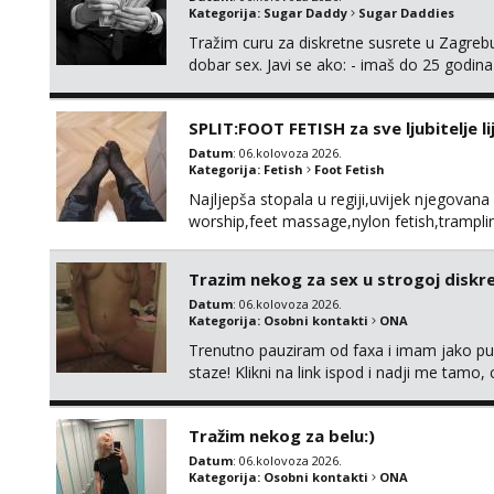
Kategorija:
Sugar Daddy
Sugar Daddies
Tražim curu za diskretne susrete u Zagrebu
dobar sex. Javi se ako: - imaš do 25 godina
fleksibilna s vremenom (jer ga nemam previ
vodiš brigu o zdravlju i koristiš zaštitu Ne jav
SPLIT:FOOT FETISH za sve ljubitelje l
Datum
: 06.kolovoza 2026.
Kategorija:
Fetish
Foot Fetish
Najljepša stopala u regiji,uvijek njegovana
worship,feet massage,nylon fetish,tramplin
obožavatelje ovog fetisha,isključivo POZIV
Trazim nekog za sex u strogoj diskrec
Datum
: 06.kolovoza 2026.
Kategorija:
Osobni kontakti
ONA
Trenutno pauziram od faxa i imam jako p
staze! Klikni na link ispod i nadji me tamo,
Tražim nekog za belu:)
Datum
: 06.kolovoza 2026.
Kategorija:
Osobni kontakti
ONA