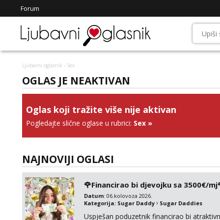
Forum
Ljubavni oglasnik
› Sex
OGLAS JE NEAKTIVAN
Oglas koji tražite više nije aktivan
Pogledajte slične oglase u rubrici:
Sex
»
NAJNOVIJI OGLASI
🌹Financirao bi djevojku sa 3500€/mj
Datum
: 06.kolovoza 2026.
Kategorija:
Sugar Daddy
Sugar Daddies
Uspješan poduzetnik financirao bi atrakt