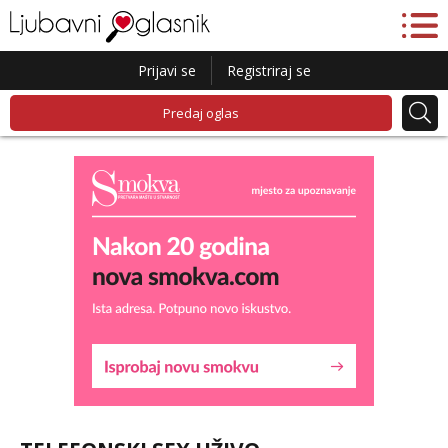
Prijavi se
Registriraj se
Predaj oglas
Liliana
Razgovaram :)
Tel:
064/677-677
- Kod: #69
tel:0,93€ - mob:1,12€ min