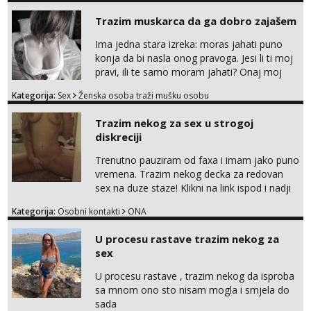
razumjevanja. volim njezan seks i njezne
Trazim muskarca da ga dobro zajašem
poljupce po tijelu koji me jako
pale,obozavam kad muskarac preuzme
Ima jedna stara izreka: moras jahati puno
kontrolu . javi se :) Klikni na link ispod i nadji
konja da bi nasla onog pravoga. Jesi li ti moj
me tamo, cekam te!
pravi, ili te samo moram jahati? Onaj moj
bivsi je bio samo konj hahahahah Klikni niže
Kategorija:
Sex
Ženska osoba traži mušku osobu
na sexdater link i javi mi se tamo....
Trazim nekog za sex u strogoj
diskreciji
Trenutno pauziram od faxa i imam jako puno
vremena. Trazim nekog decka za redovan
sex na duze staze! Klikni na link ispod i nadji
me tamo, cekam te!
Kategorija:
Osobni kontakti
ONA
U procesu rastave trazim nekog za
sex
U procesu rastave , trazim nekog da isproba
sa mnom ono sto nisam mogla i smjela do
sada