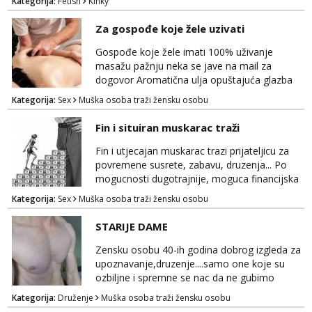
Kategorija:
Fetish
Kinky
poslusna. Idealno 25 godina max okvirno 40.
Nikakve umisljene femy ko fol ljepotice me ne
Za gospođe koje žele uzivati
interesiraju. Stop pederima i slicnima. Stop
bonovima i slicne gluposti. Javi se sa slikom i
Gospođe koje žele imati 100% uživanje
ukratko o sebi na: naal_naal@yaho...
masažu pažnju neka se jave na mail za
dogovor Aromatična ulja opuštajuća glazba
Budi moja Kraljica i ispuni si želje za dobro
Kategorija:
Sex
Muška osoba traži žensku osobu
opuštanje Vaš prostor
Fin i situiran muskarac traži
Fin i utjecajan muskarac trazi prijateljicu za
povremene susrete, zabavu, druzenja... Po
mogucnosti dugotrajnije, moguca financijska
potpora!
Kategorija:
Sex
Muška osoba traži žensku osobu
STARIJE DAME
Zensku osobu 40-ih godina dobrog izgleda za
upoznavanje,druzenje....samo one koje su
ozbiljne i spremne se nac da ne gubimo
vrijeme!
Kategorija:
Druženje
Muška osoba traži žensku osobu