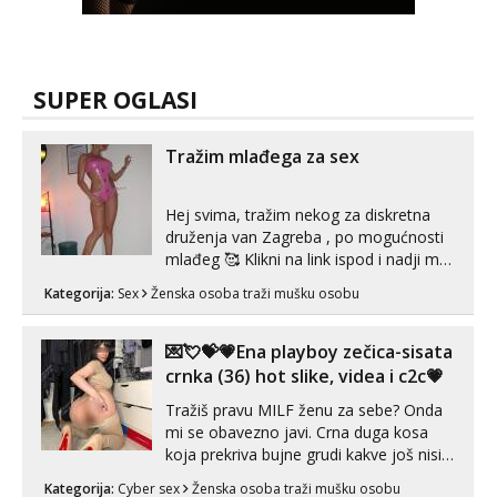
SUPER OGLASI
Tražim mlađega za sex
Hej svima, tražim nekog za diskretna
druženja van Zagreba , po mogućnosti
mlađeg 🥰 Klikni na link ispod i nadji me
tamo, cekam te!
Kategorija:
Sex
Ženska osoba traži mušku osobu
💌💘💝💗Ena playboy zečica-sisata
crnka (36) hot slike, videa i c2c💗
Tražiš pravu MILF ženu za sebe? Onda
mi se obavezno javi. Crna duga kosa
koja prekriva bujne grudi kakve još nisi
vidio, čista ŠESTICA! A usne? O usnama
Kategorija:
Cyber sex
Ženska osoba traži mušku osobu