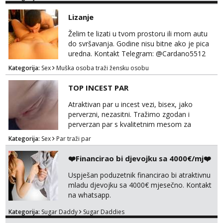
na link ispod i nadji me tamo, cekam te!
Lizanje
Želim te lizati u tvom prostoru ili mom autu
do svršavanja. Godine nisu bitne ako je pica
uredna. Kontakt Telegram: @Cardano5512
Email: myjohny15@protonmail.com
Kategorija:
Sex
Muška osoba traži žensku osobu
TOP INCEST PAR
Atraktivan par u incest vezi, bisex, jako
perverzni, nezasitni. Tražimo zgodan i
perverzan par s kvalitetnim mesom za
uživanje u svim vrstama seksa. Diskrecija
Kategorija:
Sex
Par traži par
obavezna. Samo ozbiljne ponude preko
Whats appa na broj 091 591 3523.
❤️Financirao bi djevojku sa 4000€/mj❤️
Uspješan poduzetnik financirao bi atraktivnu
mladu djevojku sa 4000€ mjesečno. Kontakt
na whatsapp.
Kategorija:
Sugar Daddy
Sugar Daddies