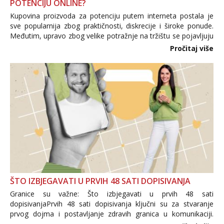
POTENCIJU ONLINE?
Kupovina proizvoda za potenciju putem interneta postala je
sve popularnija zbog praktičnosti, diskrecije i široke ponude.
Međutim, upravo zbog velike potražnje na tržištu se pojavljuju
i brojni krivotvoreni proizvodi, nepouzdane internetske
Pročitaj više
trgovine te proizvodi nepoznatog podrijetla. ...
ŠTO IZBJEGAVATI U PRVIH 48 SATI DOPISIVANJA
Granice su važne: Što izbjegavati u prvih 48 sati
dopisivanjaPrvih 48 sati dopisivanja ključni su za stvaranje
prvog dojma i postavljanje zdravih granica u komunikaciji.
Važno je izbjeći prebrzo otkrivanje osobnih ili intimnih