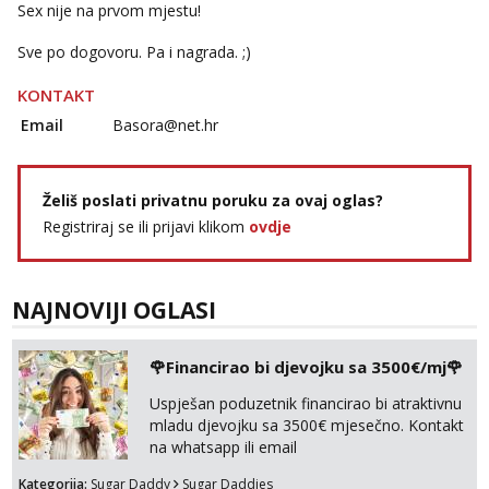
Sex nije na prvom mjestu!
Anđela
Čekam tvoj poziv!
Sve po dogovoru. Pa i nagrada. ;)
Tel:
064/677-677
- Kod: #142
tel:0,93€ - mob:1,12€ min
KONTAKT
Email
Basora@net.hr
Želiš poslati privatnu poruku za ovaj oglas?
Registriraj se ili prijavi klikom
ovdje
NAJNOVIJI OGLASI
🌹Financirao bi djevojku sa 3500€/mj🌹
Uspješan poduzetnik financirao bi atraktivnu
mladu djevojku sa 3500€ mjesečno. Kontakt
na whatsapp ili email
Kategorija:
Sugar Daddy
Sugar Daddies