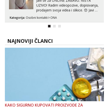
Javi se za ONLINE ZABAVU. NISTA
UZIVO! Radim videopozive, dopisivanja,
prodajem svoja videa i slikice. 😚 Javi mi
se porukom na Whatsupp, Viber ili
Kategorija:
Osobni kontakti
ONA
Telegram. +385 91 723 0045
NAJNOVIJI ČLANCI
KAKO SIGURNO KUPOVATI PROIZVODE ZA