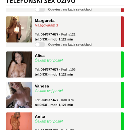
TELEFONSKI SEX UŽIVO
Obavijesti me kada se oslobodi
Margareta
Razgovaram :)
Tel:
064/677-677
- Kod: #121
tel:0,93€ - mob:1,12€ min
Obavijesti me kada se oslobodi
Alisa
Čekam tvoj poziv!
Tel:
064/677-677
- Kod: #106
tel:0,93€ - mob:1,12€ min
Vanesa
Čekam tvoj poziv!
Tel:
064/677-677
- Kod: #74
tel:0,93€ - mob:1,12€ min
Anita
Čekam tvoj poziv!
Tel:
064/677-677
- Kod: #87