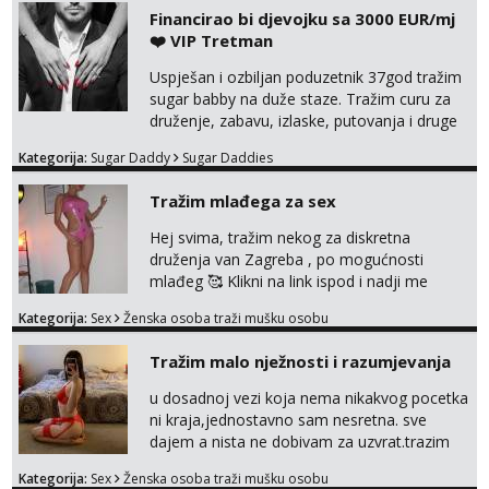
Financirao bi djevojku sa 3000 EUR/mj
❤️ VIP Tretman
Uspješan i ozbiljan poduzetnik 37god tražim
sugar babby na duže staze. Tražim curu za
druženje, zabavu, izlaske, putovanja i druge
lijepe stvari na obostranu korist. Ako si
Kategorija:
Sugar Daddy
Sugar Daddies
otvorena, komunikativna, zgodna i atraktivna
javi se na moj email:
Tražim mlađega za sex
markodalic37@gmail.com
Hej svima, tražim nekog za diskretna
druženja van Zagreba , po mogućnosti
mlađeg 🥰 Klikni na link ispod i nadji me
tamo, cekam te!
Kategorija:
Sex
Ženska osoba traži mušku osobu
Tražim malo nježnosti i razumjevanja
u dosadnoj vezi koja nema nikakvog pocetka
ni kraja,jednostavno sam nesretna. sve
dajem a nista ne dobivam za uzvrat.trazim
muskarca koji ce zadovoljiti moje potrebe,ne
Kategorija:
Sex
Ženska osoba traži mušku osobu
trazim puno samo malo njeznosti i