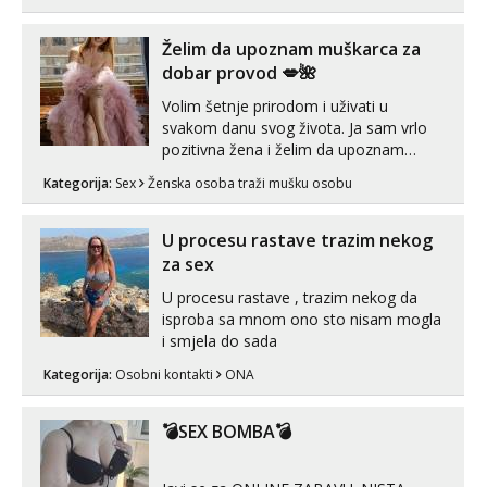
bolje da ni ne pričam. Prave pune usne
koje će ti se urezati u pamćenje, jer
vjeruj mi, takve još nisi vidio. Uvijek sam
Želim da upoznam muškarca za
spremna za ONLOINE zabavu...
dobar provod 💋🌺
Volim šetnje prirodom i uživati u
svakom danu svog života. Ja sam vrlo
pozitivna žena i želim da upoznam
muškarca za dobar provod, naravno
Kategorija:
Sex
Ženska osoba traži mušku osobu
može i nešto više.💋🌺 Klikni na link
ispod i nadji me tamo, cekam te!
U procesu rastave trazim nekog
za sex
U procesu rastave , trazim nekog da
isproba sa mnom ono sto nisam mogla
i smjela do sada
Kategorija:
Osobni kontakti
ONA
💣SEX BOMBA💣