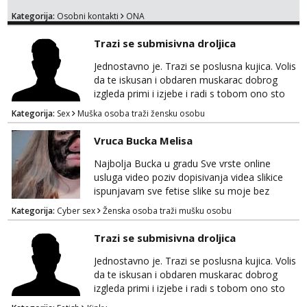
Kategorija:
Osobni kontakti
ONA
Trazi se submisivna droljica
Jednostavno je. Trazi se poslusna kujica. Volis
da te iskusan i obdaren muskarac dobrog
izgleda primi i izjebe i radi s tobom ono sto
on zeli raditi. Cura si van okvira,kinky i
Kategorija:
Sex
Muška osoba traži žensku osobu
poslusna. Idealno 25 godina max okvirno 40.
Nikakve umisljene femy ko fol ljepotice me ne
Vruca Bucka Melisa
interesiraju. Stop pederima i slicnima. Stop
bonovima i slicne gluposti. Javi se sa slikom i
Najbolja Bucka u gradu Sve vrste online
ukratko o sebi na: naal_naal@yahoo...
usluga video poziv dopisivanja videa slikice
ispunjavam sve fetise slike su moje bez
neugodnih iznenađenja javiti se na wap:
Kategorija:
Cyber sex
Ženska osoba traži mušku osobu
+385998702942
Trazi se submisivna droljica
Jednostavno je. Trazi se poslusna kujica. Volis
da te iskusan i obdaren muskarac dobrog
izgleda primi i izjebe i radi s tobom ono sto
on zeli raditi. Cura si van okvira,kinky i