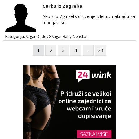
Curku iz Zagreba
Ako si u Zg i zelis druzenje,izlet uz naknadu za
tebe javi se
Kategorija:
Sugar Daddy
Sugar Baby (zensko)
1
2
3
4
...
23