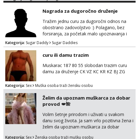
Nagrada za dugoročno druženje
Tražim jednu curu za dugoročni odnos na
obostrano zadovoljstvo :) Polagano, bez
forsiranja, za početak malo upoznavanja i
dogovor kroz dopisivanje. Očekujem i nudim
Kategorija:
Sugar Daddy
Sugar Daddies
diskreciju - nisam oženjen niti zauzet, nego
jednostavno tako preferiram. 30 godina
curu ili damu trazim
imam. Javite se mail, pozz ;)
Muskarac 187 80 55 slobodan trazim curu
damu za druženje CK VZ KC KR KZ BJ ZG
Kategorija:
Sex
Muška osoba traži žensku osobu
Želim da upoznam muškarca za dobar
provod 💋🌺
Volim šetnje prirodom i uživati u svakom
danu svog života. Ja sam vrlo pozitivna žena i
želim da upoznam muškarca za dobar
provod, naravno može i nešto više.💋🌺 Klikni
Kategorija:
Sex
Ženska osoba traži mušku osobu