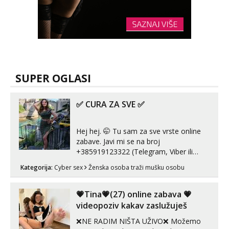
SUPER OGLASI
✅ CURA ZA SVE ✅
Hej hej. 🤭 Tu sam za sve vrste online
zabave. Javi mi se na broj
+385919123322 (Telegram, Viber ili
Whatsapp). 🤙 NE javljaj se na uzivo.
Kategorija:
Cyber sex
Ženska osoba traži mušku osobu
Hvala.
💗Tina💗(27) online zabava 💗
videopoziv kakav zaslužuješ
❌NE RADIM NIŠTA UŽIVO❌ Možemo