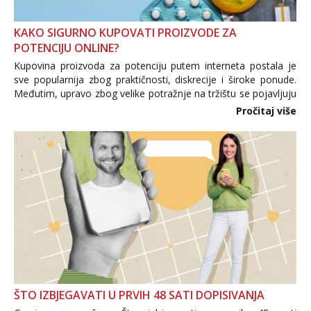
KAKO SIGURNO KUPOVATI PROIZVODE ZA
POTENCIJU ONLINE?
Kupovina proizvoda za potenciju putem interneta postala je
sve popularnija zbog praktičnosti, diskrecije i široke ponude.
Međutim, upravo zbog velike potražnje na tržištu se pojavljuju
i brojni krivotvoreni proizvodi, nepouzdane internetske
Pročitaj više
trgovine te proizvodi nepoznatog podrijetla. ...
ŠTO IZBJEGAVATI U PRVIH 48 SATI DOPISIVANJA