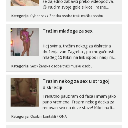
se zajedno zabaviti preko videopoziva.
😉 Nudim svoje gole slikice i razne
videouradke. 🤩 Za online zabavu pošalji
Kategorija:
Cyber sex
Ženska osoba traži mušku osobu
poruku na Whatsapp, Telegram ili Viber.
😎 +385 91 912 3322 Za provjeru moje
autentičnosti možeš me vidjeti na
Tražim mlađega za sex
videopozivu. 😉 S vama sam vec 5 ...
Hej svima, tražim nekog za diskretna
druženja van Zagreba , po mogućnosti
mlađeg 🥰 Klikni na link ispod i nadji me
tamo, cekam te!
Kategorija:
Sex
Ženska osoba traži mušku osobu
Trazim nekog za sex u strogoj
diskreciji
Trenutno pauziram od faxa i imam jako
puno vremena. Trazim nekog decka za
redovan sex na duze staze! Klikni na link
ispod i nadji me tamo, cekam te!
Kategorija:
Osobni kontakti
ONA