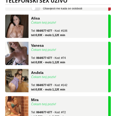
TELEFONSKI SEX UŽIVO
Obavijesti me kada se oslobodi
Alisa
Čekam tvoj poziv!
Tel:
064/677-677
- Kod: #106
tel:0,93€ - mob:1,12€ min
Vanesa
Čekam tvoj poziv!
Tel:
064/677-677
- Kod: #74
tel:0,93€ - mob:1,12€ min
Anđela
Čekam tvoj poziv!
Tel:
064/677-677
- Kod: #142
tel:0,93€ - mob:1,12€ min
Mira
Čekam tvoj poziv!
Tel:
064/677-677
- Kod: #72
tel:0,93€ - mob:1,12€ min