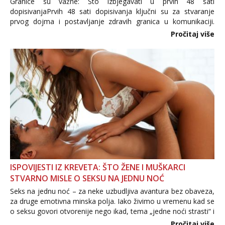
Granice su važne: Što izbjegavati u prvih 48 sati
dopisivanjaPrvih 48 sati dopisivanja ključni su za stvaranje
prvog dojma i postavljanje zdravih granica u komunikaciji.
Važno je izbjeći prebrzo otkrivanje osobnih ili intimnih
Pročitaj više
informacija, jer nepoznata osoba još nije zaslužila to
povjerenje. Takođe...
ISPOVIJESTI IZ KREVETA: ŠTO ŽENE I MUŠKARCI
STVARNO MISLE O SEKSU NA JEDNU NOĆ
Seks na jednu noć – za neke uzbudljiva avantura bez obaveza,
za druge emotivna minska polja. Iako živimo u vremenu kad se
o seksu govori otvorenije nego ikad, tema „jedne noći strasti“ i
dalje izaziva burne rasprave. Što zapravo misle žene, a što
Pročitaj više