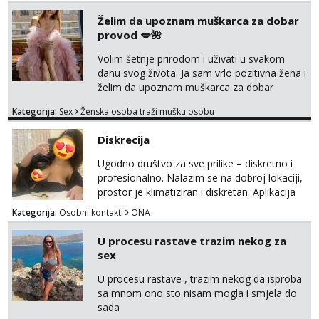
Želim da upoznam muškarca za dobar
provod 💋🌺
Volim šetnje prirodom i uživati u svakom
danu svog života. Ja sam vrlo pozitivna žena i
želim da upoznam muškarca za dobar
provod, naravno može i nešto više.💋🌺 Klikni
Kategorija:
Sex
Ženska osoba traži mušku osobu
na link ispod i nadji me tamo, cekam te!
Diskrecija
Ugodno društvo za sve prilike – diskretno i
profesionalno. Nalazim se na dobroj lokaciji,
prostor je klimatiziran i diskretan. Aplikacija
what sapp 0957660399.
Kategorija:
Osobni kontakti
ONA
U procesu rastave trazim nekog za
sex
U procesu rastave , trazim nekog da isproba
sa mnom ono sto nisam mogla i smjela do
sada