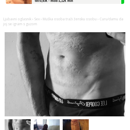
Snježana
Razgovaram :)
Ljubavni oglasnik
›
Sex
›
Muška osoba traži žensku osobu
› Curu/damu da
Tel:
064/677-677
- Kod: #119
joj se igram s guzom
tel:0,93€ - mob:1,12€ min
Obavijesti me kada se oslobodi
Alisa
Čekam tvoj poziv!
Tel:
064/677-677
- Kod: #106
tel:0,93€ - mob:1,12€ min
Vanesa
Čekam tvoj poziv!
Tel:
064/677-677
- Kod: #74
tel:0,93€ - mob:1,12€ min
Anđela
Čekam tvoj poziv!
Tel:
064/677-677
- Kod: #142
tel:0,93€ - mob:1,12€ min