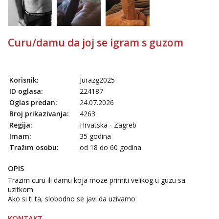
Mira
Čekam tvoj poziv!
Tel:
064/677-677
- Kod: #72
tel:0,93€ - mob:1,12€ min
Curu/damu da joj se igram s guzom
Korisnik:
Jurazg2025
ID oglasa:
224187
Oglas predan:
24.07.2026
Broj prikazivanja:
4263
Regija:
Hrvatska - Zagreb
Imam:
35 godina
Tražim osobu:
od 18 do 60 godina
OPIS
Trazim curu ili damu koja moze primiti velikog u guzu sa
uzitkom.
Ako si ti ta, slobodno se javi da uzivamo
KONTAKT