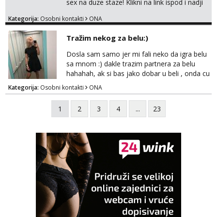
sex na duze staze! Klikni na link ispod i nadji
me tamo, cekam te!
Kategorija:
Osobni kontakti
ONA
Tražim nekog za belu:)
Dosla sam samo jer mi fali neko da igra belu
sa mnom :) dakle trazim partnera za belu
hahahah, ak si bas jako dobar u beli , onda cu
razmislit za dalje Klikni na link ispod i nadji me
Kategorija:
Osobni kontakti
ONA
tamo, cekam te!
1
2
3
4
...
23