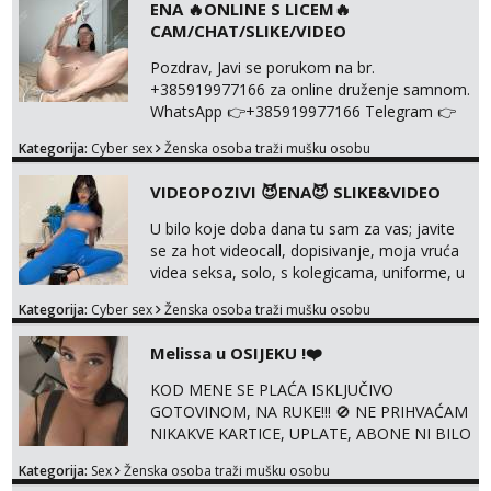
ENA 🔥ONLINE S LICEM🔥
CAM/CHAT/SLIKE/VIDEO
Pozdrav, Javi se porukom na br.
+385919977166 za online druženje samnom.
WhatsApp 👉+385919977166 Telegram 👉
@enafriedrichkis Radim videopozive s licem,
Kategorija:
Cyber sex
Ženska osoba traži mušku osobu
solo i s partnerom, kolegicama
(Tina&Natali), razne kombinacije halteri,
VIDEOPOZIVI 😈ENA😈 SLIKE&VIDEO
haljine, štikle, samostojeće itd. Nudim
svakakva videa seksa, pušenje, razne
U bilo koje doba dana tu sam za vas; javite
lokacije, suradnje s kolegicama, fetiši..
se za hot videocall, dopisivanje, moja vruća
Dopisivanje i slike također radim. NIŠTA UŽI...
videa seksa, solo, s kolegicama, uniforme, u
autu itd, te za gole slikice 💋 WhatsApp 👉
Kategorija:
Cyber sex
Ženska osoba traži mušku osobu
+385919977166 Telegram 👉
@enafriedrichkis ISKLJUČIVO ONLINE, NIŠTA
Melissa u OSIJEKU !❤️
UŽIVO
KOD MENE SE PLAĆA ISKLJUČIVO
GOTOVINOM, NA RUKE!!! 🚫 NE PRIHVAĆAM
NIKAKVE KARTICE, UPLATE, ABONE NI BILO
KAKVE DRUGE OBLIKE PLAĆANJA – 💵
Kategorija:
Sex
Ženska osoba traži mušku osobu
SAMO GOTOVINA!!! Moje fotografije su