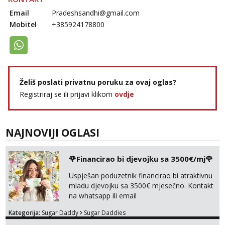
Email
Pradeshsandhi@gmail.com
Mobitel
+385924178800
Želiš poslati privatnu poruku za ovaj oglas?
Registriraj se ili prijavi klikom
ovdje
NAJNOVIJI OGLASI
🌹Financirao bi djevojku sa 3500€/mj🌹
Uspješan poduzetnik financirao bi atraktivnu
mladu djevojku sa 3500€ mjesečno. Kontakt
na whatsapp ili email
Kategorija:
Sugar Daddy
Sugar Daddies