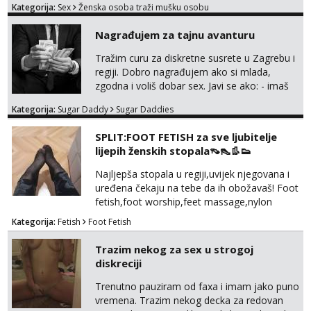
Kategorija:
Sex
Ženska osoba traži mušku osobu
na sexdater link i javi mi se tamo....
Nagrađujem za tajnu avanturu
Tražim curu za diskretne susrete u Zagrebu i
regiji. Dobro nagrađujem ako si mlada,
zgodna i voliš dobar sex. Javi se ako: - imaš
do 25 godina - imaš do 65 kg - imaš dugu
Kategorija:
Sugar Daddy
Sugar Daddies
kosu - se dobro ljubiš - si fleksibilna s
vremenom (jer ga nemam previše) i
SPLIT:FOOT FETISH za sve ljubitelje
dostupna radnim danom (vikendi i noći su za
lijepih ženskih stopala👡👠👢👟
obitelj) - vodiš brigu o zdravlju i koristiš
zaštitu Ne javljajte se: - debele - frajeri i
Najljepša stopala u regiji,uvijek njegovana i
paro...
uređena čekaju na tebe da ih obožavaš! Foot
fetish,foot worship,feet massage,nylon
fetish,trampling... Ponedjeljak-subota:15-
Kategorija:
Fetish
Foot Fetish
20.30h. Samo za istinske obožavatelje ovog
fetisha,isključivo POZIV. Sex i sl.ISKLJUČENO!
Trazim nekog za sex u strogoj
diskreciji
Trenutno pauziram od faxa i imam jako puno
vremena. Trazim nekog decka za redovan