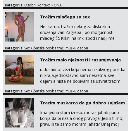
Kategorija:
Osobni kontakti
ONA
Tražim mlađega za sex
Hej svima, tražim nekog za diskretna
druženja van Zagreba , po mogućnosti
mlađeg 🥰 Klikni na link ispod i nadji me
tamo, cekam te!
Kategorija:
Sex
Ženska osoba traži mušku osobu
Tražim malo nježnosti i razumjevanja
u dosadnoj vezi koja nema nikakvog pocetka
ni kraja,jednostavno sam nesretna. sve
dajem a nista ne dobivam za uzvrat.trazim
muskarca koji ce zadovoljiti moje potrebe,ne
Kategorija:
Sex
Ženska osoba traži mušku osobu
trazim puno samo malo njeznosti i
razumjevanja. volim njezan seks i njezne
Trazim muskarca da ga dobro zajašem
poljupce po tijelu koji me jako
pale,obozavam kad muskarac preuzme
Ima jedna stara izreka: moras jahati puno
kontrolu . javi se :) Klikni na link ispod i nadji
konja da bi nasla onog pravoga. Jesi li ti moj
me tamo, cekam te!
pravi, ili te samo moram jahati? Onaj moj
bivsi je bio samo konj hahahahah Klikni niže