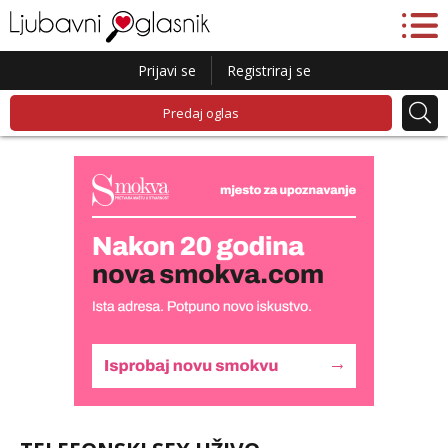
Prijavi se
Registriraj se
Predaj oglas
Snježana
Razgovaram :)
Tel:
064/677-677
- Kod: #119
tel:0,93€ - mob:1,12€ min