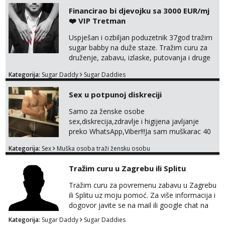
100% moje, bez laži i igara. Nemam vremena
Financirao bi djevojku sa 3000 EUR/mj
za dopisivanja Za dogovor mi piši direktno na
❤️ VIP Tretman
WhatsApp – ako znaš što želiš, bit će ti
nagrađeno.
Uspješan i ozbiljan poduzetnik 37god tražim
sugar babby na duže staze. Tražim curu za
druženje, zabavu, izlaske, putovanja i druge
lijepe stvari na obostranu korist. Ako si
Kategorija:
Sugar Daddy
Sugar Daddies
otvorena, komunikativna, zgodna i atraktivna
javi se na moj email:
Sex u potpunoj diskreciji
markodalic37@gmail.com
Samo za ženske osobe
sex,diskrecija,zdravlje i higijena javljanje
preko WhatsApp,Viber!!!Ja sam muškarac 40
god. 180cm 105kg!!!BDSM I razno razni fetiši
Kategorija:
Sex
Muška osoba traži žensku osobu
sve stvar dogovora otvoren za sve
opcije!!!Parovi isto dobro došli!!!
Tražim curu u Zagrebu ili Splitu
Tražim curu za povremenu zabavu u Zagrebu
ili Splitu uz moju pomoć. Za više informacija i
dogovor javite se na mail ili google chat na
oneofakind999111@gmail.com
Kategorija:
Sugar Daddy
Sugar Daddies