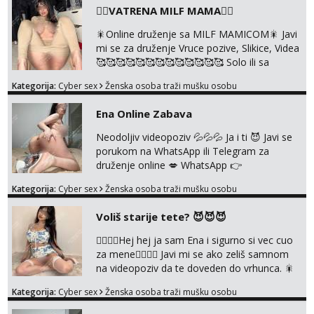
❤️‍🔥VATRENA MILF MAMA❤️‍🔥
🎇Online druženje sa MILF MAMICOM🎇 Javi
mi se za druženje Vruce pozive, Slikice, Videa
🥰🥰🥰🥰🥰🥰🥰🥰🥰🥰🥰🥰🥰 Solo ili sa
partnerom ili kolegicama Javi mi se porukom
Kategorija:
Cyber sex
Ženska osoba traži mušku osobu
WhatsApp ili Telegram WhatsApp 👉
+385919977166 Telegram 👉
Ena Online Zabava
@enafriedrichkis 🤬NE RADIM SASTANKE I
DRUZENJA UZIVO🤬
Neodoljiv videopoziv 💦💦💦 Ja i ti 😈 Javi se
porukom na WhatsApp ili Telegram za
druženje online 💋 WhatsApp 👉
+385919977166 Telegram 👉
Kategorija:
Cyber sex
Ženska osoba traži mušku osobu
@enafriedrichkis NEE radimo sastnke uzivo
nalazenja itd.. +385919977166
Voliš starije tete? 😈😈😈
❤️‍🔥❤️‍🔥Hej hej ja sam Ena i sigurno si vec cuo
za mene❤️‍🔥❤️‍🔥 Javi mi se ako zeliš samnom
na videopoziv da te doveden do vrhunca. 🎇
WhatsApp 👉+385919977166 Telegram 👉
Kategorija:
Cyber sex
Ženska osoba traži mušku osobu
@enafriedrichkis Radim samo ONLINE I
NISTA UŽIVO!!!