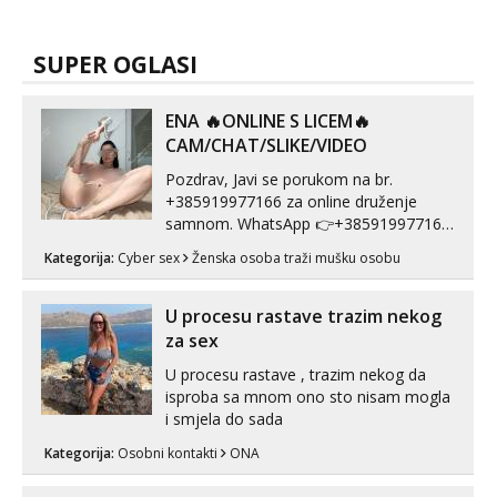
SUPER OGLASI
ENA 🔥ONLINE S LICEM🔥
CAM/CHAT/SLIKE/VIDEO
Pozdrav, Javi se porukom na br.
+385919977166 za online druženje
samnom. WhatsApp 👉+385919977166
Telegram 👉@enafriedrichkis Radim
Kategorija:
Cyber sex
Ženska osoba traži mušku osobu
videopozive s licem, solo i s partnerom,
kolegicama (Tina&Natali), razne
kombinacije halteri, haljine, štikle,
U procesu rastave trazim nekog
samostojeće itd. Nudim svakakva videa
za sex
seksa, puš...
U procesu rastave , trazim nekog da
isproba sa mnom ono sto nisam mogla
i smjela do sada
Kategorija:
Osobni kontakti
ONA