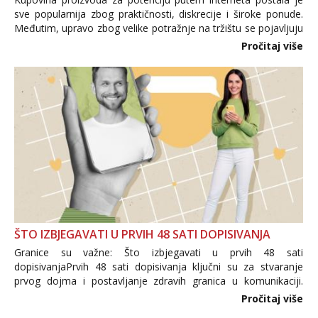
sve popularnija zbog praktičnosti, diskrecije i široke ponude.
Međutim, upravo zbog velike potražnje na tržištu se pojavljuju
i brojni krivotvoreni proizvodi, nepouzdane internetske
Pročitaj više
trgovine te proizvodi nepoznatog podrijetla. ...
ŠTO IZBJEGAVATI U PRVIH 48 SATI DOPISIVANJA
Granice su važne: Što izbjegavati u prvih 48 sati
dopisivanjaPrvih 48 sati dopisivanja ključni su za stvaranje
prvog dojma i postavljanje zdravih granica u komunikaciji.
Važno je izbjeći prebrzo otkrivanje osobnih ili intimnih
Pročitaj više
informacija, jer nepoznata osoba još nije zaslužila to