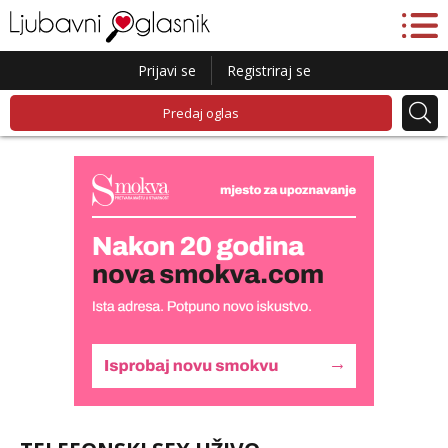
Prijavi se
Registriraj se
Predaj oglas
Liliana
Razgovaram :)
Tel:
064/677-677
- Kod: #69
tel:0,93€ - mob:1,12€ min