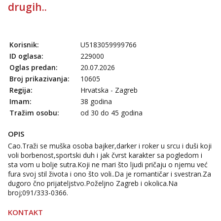
Tel:
064/677-677
- Kod: #123
drugih..
tel:0,93€ - mob:1,12€ min
Anđela
Čekam tvoj poziv!
Korisnik:
U5183059999766
ID oglasa:
229000
Tel:
064/677-677
- Kod: #142
tel:0,93€ - mob:1,12€ min
Oglas predan:
20.07.2026
Broj prikazivanja:
10605
Liliana
Regija:
Hrvatska - Zagreb
Razgovaram :)
Imam:
38 godina
Tel:
064/677-677
- Kod: #69
Tražim osobu:
od 30 do 45 godina
tel:0,93€ - mob:1,12€ min
Obavijesti me kada se oslobodi
OPIS
Kristina
Cao.Traži se muška osoba bajker,darker i roker u srcu i duši koji
Razgovaram :)
voli borbenost,sportski duh i jak čvrst karakter sa pogledom i
sta vom u bolje sutra.Koji ne mari što ljudi pričaju o njemu već
Učiteljica iz predgrađa traži...
fura svoj stil života i ono što voli..Da je romantičar i svestran.Za
Tel:
064/677-677
- Kod: #160
dugoro čno prijateljstvo.Poželjno Zagreb i okolica.Na
tel:0,93€ - mob:1,12€ min
broj;091/333-0366.
Obavijesti me kada se oslobodi
KONTAKT
Snježana