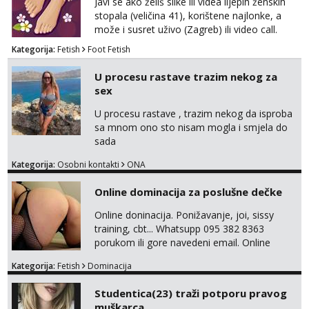
Javi se ako želiš slike ili videa lijepih ženskih
stopala (veličina 41), korištene najlonke, a
može i susret uživo (Zagreb) ili video call.
Mlada sam, lijepa i obrazovana te spremna za
Kategorija:
Fetish
Foot Fetish
dogovore i ispunjavanje želja. Molim samo
ozbiljni, spremni na dugoročnu suradnju i koji
U procesu rastave trazim nekog za
mogu adekvatno platiti ono što nudim. :)
sex
Također me zanima i findom Javite se sa
svojim željama i ponudama.
U procesu rastave , trazim nekog da isproba
sa mnom ono sto nisam mogla i smjela do
sada
Kategorija:
Osobni kontakti
ONA
Online dominacija za poslušne dečke
Online doninacija. Ponižavanje, joi, sissy
training, cbt... Whatsupp 095 382 8363
porukom ili gore navedeni email. Online
sesije-40 Mjesečni paket-150. Moguć susret
Kategorija:
Fetish
Dominacija
uživo nakon mjesečnog druženja . Čekam te
poslušni psiću. --Pažnja!⁉️ Mnogi klijenti su mi
Studentica(23) traži potporu pravog
znali reći da im netko šalje moje fotke/videa
muškarca