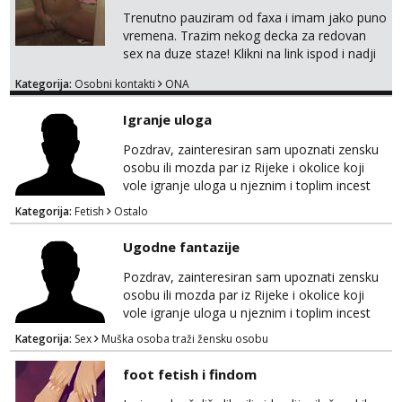
Trenutno pauziram od faxa i imam jako puno
vremena. Trazim nekog decka za redovan
sex na duze staze! Klikni na link ispod i nadji
me tamo, cekam te!
Kategorija:
Osobni kontakti
ONA
Igranje uloga
Pozdrav, zainteresiran sam upoznati zensku
osobu ili mozda par iz Rijeke i okolice koji
vole igranje uloga u njeznim i toplim incest
pricama, izgled nebitan, bitno je da znas sto
Kategorija:
Fetish
Ostalo
zelis i da se volis zabavljati. Javitese na mail,
viber, wapp ili zovite. Samo ozbiljni, hvala
Ugodne fantazije
Pozdrav, zainteresiran sam upoznati zensku
osobu ili mozda par iz Rijeke i okolice koji
vole igranje uloga u njeznim i toplim incest
pricama, izgled nebitan, bitno je da znas sto
Kategorija:
Sex
Muška osoba traži žensku osobu
zelis i da se volis zabavljati. Javitese na mail,
viber, wapp ili zovite. Samo ozbiljni, hvala
foot fetish i findom