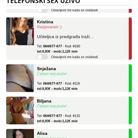
TELEFONSKI SEX UŽIVO
Obavijesti me kada se oslobodi
Kristina
Razgovaram :)
Učiteljica iz predgrađa traži...
Tel:
064/677-677
- Kod: #160
tel:0,93€ - mob:1,12€ min
Obavijesti me kada se oslobodi
Snježana
Čekam tvoj poziv!
Tel:
064/677-677
- Kod: #119
tel:0,93€ - mob:1,12€ min
Biljana
Čekam tvoj poziv!
Tel:
064/677-677
- Kod: #132
tel:0,93€ - mob:1,12€ min
Alisa
Čekam tvoj poziv!