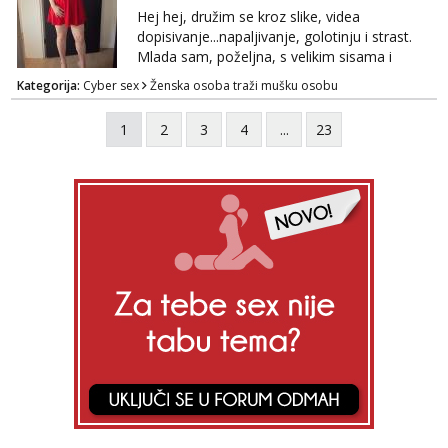
tome sto možeš)
Hej hej, družim se kroz slike, videa
dopisivanje...napaljivanje, golotinju i strast.
Mlada sam, poželjna, s velikim sisama i
guzom. 😉 Kontakt: Telegram: nebojezuto
Kategorija:
Cyber sex
Ženska osoba traži mušku osobu
Google chat/Gmail smmaprivatni@gmail.com
1
2
3
4
...
23