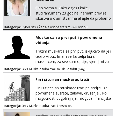
ili ima slične oglase s mojim slikama. Moj
oglas za dominaciju je isključvo ov...
Ciao svima☺️ Kako oglas i kaže ,
studiram,imam 23 godine, nemam previše
iskustva u ovim stvarima al ajde da probamo.
🤗 Nudim fotkice,videa, dopisivanje može
Kategorija:
Cyber sex
Ženska osoba traži mušku osobu
poslije kada se bolje znamo i videopoziv i
tome slično u zamjenu za mjesečni đeparac.
Muskarca za prvi put i povremena
Idealno ne nešto jednokratno već
vidanja
dogovoreno i na dulje vrijeme. Malo jesam
sramežljiva ali potrudit ću se da budeš
Trazim muskarca za prvi put, iskljucivo da je i
zadovoljan i da imaš nekog za svakodn...
tebi prvi put. Imam veliku zelju biti s
muskarcem, za sve sam opcije, vjeruj mi za
sve…pasiv/aktiv/pusenje/ najlonke…ako bude
Kategorija:
Sex
Muška osoba traži mušku osobu (Gay)
dobro mozemo nastaviti povremena vidanja
uz maksimalnu diskreciju,sto bude u sobi
Fin i situiran muskarac traži
tamo i ostaje. Jace sam grade 180cm 110kg.
Ozenjen, uz dogovor o lokaciji i vremenu ja
Fin i utjecajan muskarac trazi prijateljicu za
rjesavam apartman/hotel. Odgovara mi cijela
povremene susrete, zabavu, druzenja... Po
kontinentalna...
mogucnosti dugotrajnije, moguca financijska
potpora!
Kategorija:
Sex
Muška osoba traži žensku osobu