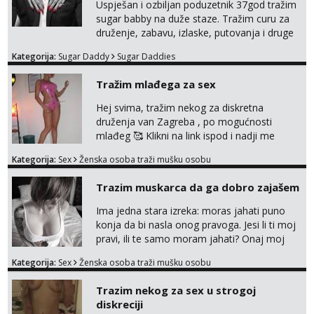
mene,javljanje isključivo pozivom
Uspješan i ozbiljan poduzetnik 37god tražim
sugar babby na duže staze. Tražim curu za
druženje, zabavu, izlaske, putovanja i druge
lijepe stvari na obostranu korist. Ako si
Kategorija:
Sugar Daddy
Sugar Daddies
otvorena, komunikativna, zgodna i atraktivna
javi se na moj email:
Tražim mlađega za sex
markodalic37@gmail.com
Hej svima, tražim nekog za diskretna
druženja van Zagreba , po mogućnosti
mlađeg 🥰 Klikni na link ispod i nadji me
tamo, cekam te!
Kategorija:
Sex
Ženska osoba traži mušku osobu
Trazim muskarca da ga dobro zajašem
Ima jedna stara izreka: moras jahati puno
konja da bi nasla onog pravoga. Jesi li ti moj
pravi, ili te samo moram jahati? Onaj moj
bivsi je bio samo konj hahahahah Klikni niže
Kategorija:
Sex
Ženska osoba traži mušku osobu
na sexdater link i javi mi se tamo....
Trazim nekog za sex u strogoj
diskreciji