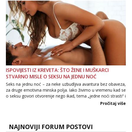
povjerenje. Takođe...
ISPOVIJESTI IZ KREVETA: ŠTO ŽENE I MUŠKARCI
STVARNO MISLE O SEKSU NA JEDNU NOĆ
Seks na jednu noć – za neke uzbudljiva avantura bez obaveza,
za druge emotivna minska polja. Iako živimo u vremenu kad se
o seksu govori otvorenije nego ikad, tema „jedne noći strasti“ i
dalje izaziva burne rasprave. Što zapravo misle žene, a što
Pročitaj više
muškarci? Jesu...
NAJNOVIJI FORUM POSTOVI