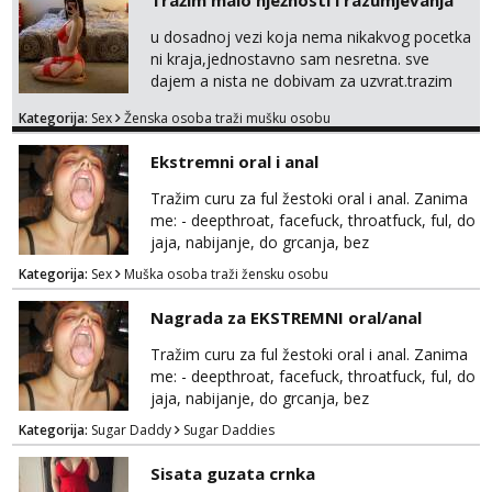
Tražim malo nježnosti i razumjevanja
u dosadnoj vezi koja nema nikakvog pocetka
ni kraja,jednostavno sam nesretna. sve
dajem a nista ne dobivam za uzvrat.trazim
muskarca koji ce zadovoljiti moje potrebe,ne
Kategorija:
Sex
Ženska osoba traži mušku osobu
trazim puno samo malo njeznosti i
razumjevanja. volim njezan seks i njezne
Ekstremni oral i anal
poljupce po tijelu koji me jako
pale,obozavam kad muskarac preuzme
Tražim curu za ful žestoki oral i anal. Zanima
kontrolu . javi se :) Klikni na link ispod i nadji
me: - deepthroat, facefuck, throatfuck, ful, do
me tamo, cekam te!
jaja, nabijanje, do grcanja, bez
ograničavanja... - fisting (ili big insertions),
Kategorija:
Sex
Muška osoba traži žensku osobu
gaping, DAP/TAP, prolapse, sirenje... Ako
možeš nešto od toga i spremna si, javi se.
Nagrada za EKSTREMNI oral/anal
Tražim curu za ful žestoki oral i anal. Zanima
me: - deepthroat, facefuck, throatfuck, ful, do
jaja, nabijanje, do grcanja, bez
ograničavanja... - fisting (ili big insertions),
Kategorija:
Sugar Daddy
Sugar Daddies
gaping, DAP/TAP, prolapse, sirenje... Ako
možeš nešto od toga i spremna si, javi se.
Sisata guzata crnka
Nagrada po želji (od 500€ naviše, ovisi o