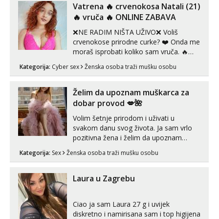
Vatrena ‎️‍🔥 crvenokosa Natali (21)
‎️‍🔥 vruča‎ ️‍🔥 ONLINE ZABAVA
❌NE RADIM NIŠTA UŽIVO❌ Voliš
crvenokose prirodne curke? ❤️ Onda me
moraš isprobati koliko sam vruča.‎ ️‍🔥
MLADA vražica koja ima 100%
Kategorija:
Cyber sex
Ženska osoba traži mušku osobu
prorodne grudi, 💦 Misli su mi uvijek
prljave i u svemu vidim samo užitak. 💦
U mojoj raznolikoj ponudi možeš
Želim da upoznam muškarca za
pranaći nešto po svojoj mjeri. Sexi videa
dobar provod 💋🌺
s kolegica...
Volim šetnje prirodom i uživati u
svakom danu svog života. Ja sam vrlo
pozitivna žena i želim da upoznam
muškarca za dobar provod, naravno
Kategorija:
Sex
Ženska osoba traži mušku osobu
može i nešto više.💋🌺 Klikni na link
ispod i nadji me tamo, cekam te!
Laura u Zagrebu
Ciao ja sam Laura 27 g i uvijek
diskretno i namirisana sam i top higijena