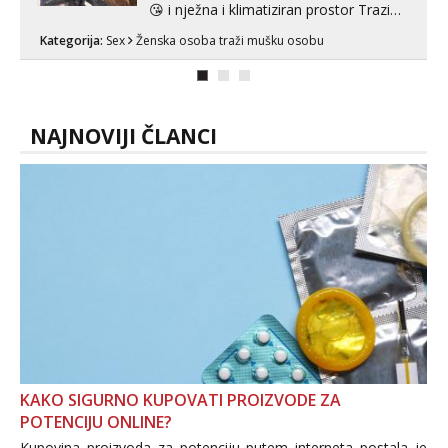
😘 i nježna i klimatiziran prostor Trazim
sex za nagradu Radim klasican sex
Kategorija:
Sex
Ženska osoba traži mušku osobu
Pusenje i gutanje sperme Erotsko rublje
imam uvijek Lizati me mozes i ljubiti po
tijelu Iskljucivo neradim analni !!! I
neljubim se Wha...
NAJNOVIJI ČLANCI
KAKO SIGURNO KUPOVATI PROIZVODE ZA
POTENCIJU ONLINE?
Kupovina proizvoda za potenciju putem interneta postala je