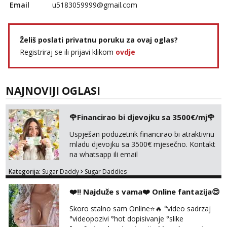
Email
u5183059999@gmail.com
Čekam tvoj poziv!
Tel:
064/677-677
- Kod: #119
tel:0,93€ - mob:1,12€ min
Želiš poslati privatnu poruku za ovaj oglas?
Biljana
Registriraj se ili prijavi klikom
ovdje
Čekam tvoj poziv!
Tel:
064/677-677
- Kod: #132
tel:0,93€ - mob:1,12€ min
NAJNOVIJI OGLASI
Alisa
Čekam tvoj poziv!
🌹Financirao bi djevojku sa 3500€/mj🌹
Tel:
064/677-677
- Kod: #106
Uspješan poduzetnik financirao bi atraktivnu
tel:0,93€ - mob:1,12€ min
mladu djevojku sa 3500€ mjesečno. Kontakt
na whatsapp ili email
Žana
Razgovaram :)
Kategorija:
Sugar Daddy
Sugar Daddies
Tel:
064/677-677
- Kod: #135
tel:0,93€ - mob:1,12€ min
❤️‼️ Najduže s vama❤️ Online fantazija😍
Obavijesti me kada se oslobodi
Skoro stalno sam Online⭐🔥 °video sadrzaj
Lili
°videopozivi °hot dopisivanje °slike
Čekam tvoj poziv!