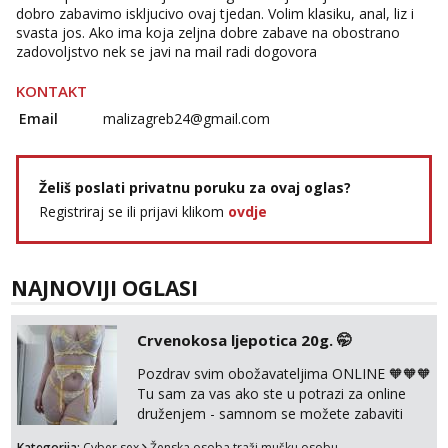
dobro zabavimo iskljucivo ovaj tjedan. Volim klasiku, anal, liz i
svasta jos. Ako ima koja zeljna dobre zabave na obostrano
zadovoljstvo nek se javi na mail radi dogovora
KONTAKT
Email
malizagreb24@gmail.com
Želiš poslati privatnu poruku za ovaj oglas?
Registriraj se ili prijavi klikom
ovdje
NAJNOVIJI OGLASI
Crvenokosa ljepotica 20g. 🤭
Pozdrav svim obožavateljima ONLINE 🧡🧡🧡
Tu sam za vas ako ste u potrazi za online
druženjem - samnom se možete zabaviti
preko videopoziva, ili ako vam nisam
Kategorija:
Cyber sex
Ženska osoba traži mušku osobu