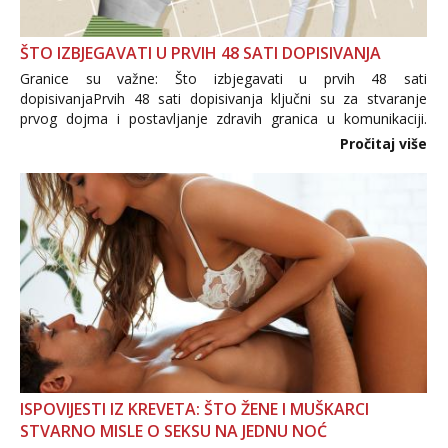
ŠTO IZBJEGAVATI U PRVIH 48 SATI DOPISIVANJA
Granice su važne: Što izbjegavati u prvih 48 sati
dopisivanjaPrvih 48 sati dopisivanja ključni su za stvaranje
prvog dojma i postavljanje zdravih granica u komunikaciji.
Važno je izbjeći prebrzo otkrivanje osobnih ili intimnih
Pročitaj više
informacija, jer nepoznata osoba još nije zaslužila to
povjerenje. Takođe...
ISPOVIJESTI IZ KREVETA: ŠTO ŽENE I MUŠKARCI
STVARNO MISLE O SEKSU NA JEDNU NOĆ