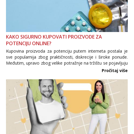
KAKO SIGURNO KUPOVATI PROIZVODE ZA
POTENCIJU ONLINE?
Kupovina proizvoda za potenciju putem interneta postala je
sve popularnija zbog praktičnosti, diskrecije i široke ponude.
Međutim, upravo zbog velike potražnje na tržištu se pojavljuju
i brojni krivotvoreni proizvodi, nepouzdane internetske
Pročitaj više
trgovine te proizvodi nepoznatog podrijetla. ...