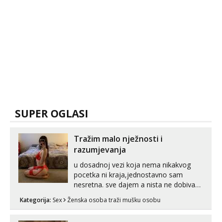
SUPER OGLASI
Tražim malo nježnosti i
razumjevanja
u dosadnoj vezi koja nema nikakvog
pocetka ni kraja,jednostavno sam
nesretna. sve dajem a nista ne dobivam
za uzvrat.trazim muskarca koji ce
Kategorija:
Sex
Ženska osoba traži mušku osobu
zadovoljiti moje potrebe,ne trazim puno
samo malo njeznosti i razumjevanja.