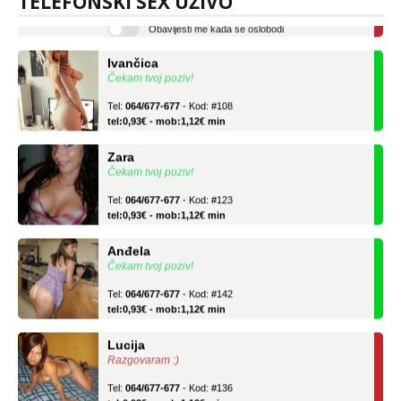
TELEFONSKI SEX UŽIVO
Obavijesti me kada se oslobodi
Ivančica
Čekam tvoj poziv!
Tel:
064/677-677
- Kod: #108
tel:0,93€ - mob:1,12€ min
Zara
Čekam tvoj poziv!
Tel:
064/677-677
- Kod: #123
tel:0,93€ - mob:1,12€ min
Anđela
Čekam tvoj poziv!
Tel:
064/677-677
- Kod: #142
tel:0,93€ - mob:1,12€ min
Lucija
Razgovaram :)
Tel:
064/677-677
- Kod: #136
tel:0,93€ - mob:1,12€ min