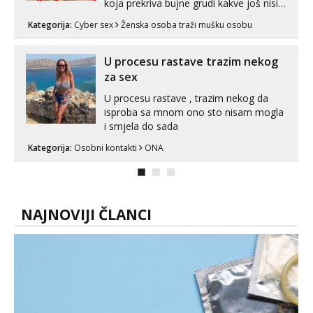
koja prekriva bujne grudi kakve još nisi
vidio, čista ŠESTICA! A usne? O usnama
Kategorija:
Cyber sex
Ženska osoba traži mušku osobu
bolje da ni ne pričam. Prave pune usne
koje će ti se urezati u pamćenje, jer
vjeruj mi, takve još nisi vidio. Uvijek sam
U procesu rastave trazim nekog
spremna za ONLOINE zabavu...
za sex
U procesu rastave , trazim nekog da
isproba sa mnom ono sto nisam mogla
i smjela do sada
Kategorija:
Osobni kontakti
ONA
NAJNOVIJI ČLANCI