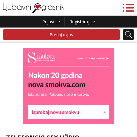
Prijavi se
Registriraj se
Predaj oglas
Lucija
Razgovaram :)
Tel:
064/677-677
- Kod: #136
tel:0,93€ - mob:1,12€ min