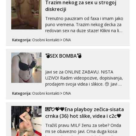
volim njezan seks i njezne poljupce po
Trazim nekog za sex u strogoj
tijelu koji me jako pale,obozavam kad
diskreciji
muskar...
Trenutno pauziram od faxa i imam jako
puno vremena. Trazim nekog decka za
redovan sex na duze staze! Klikni na link
ispod i nadji me tamo, cekam te!
Kategorija:
Osobni kontakti
ONA
💣SEX BOMBA💣
Javi se za ONLINE ZABAVU. NISTA
UZIVO! Radim videopozive, dopisivanja,
prodajem svoja videa i slikice. 😚 Javi mi
se porukom na Whatsupp, Viber ili
Kategorija:
Osobni kontakti
ONA
Telegram. +385 91 723 0045
💌💘💝💗Ena playboy zečica-sisata
crnka (36) hot slike, videa i c2c💗
Tražiš pravu MILF ženu za sebe? Onda
mi se obavezno javi. Crna duga kosa