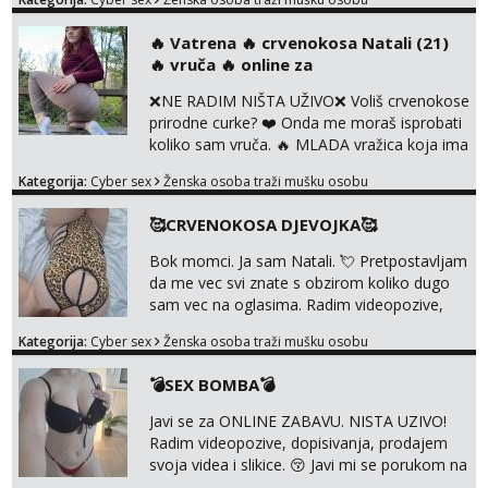
dovoljna radim i u paru i trojci s kolegicama,
svaka je drugačija 😉 Radim i vruća tipkanja
‎️‍🔥 Vatrena ‎️‍🔥 crvenokosa Natali (21)
uz slike i hot line pozive. Za vas sam
‎️‍🔥 vruča‎ ️‍🔥 online za
pripremila i slike s licem u raznim
kombinacijama isto kao i razna videa 😈
❌NE RADIM NIŠTA UŽIVO❌ Voliš crvenokose
Volim kinky stvari i dominaciju 🤫 ...
prirodne curke? ❤️ Onda me moraš isprobati
koliko sam vruča.‎ ️‍🔥 MLADA vražica koja ima
100% prorodne grudi, 💦 Misli su mi uvijek
Kategorija:
Cyber sex
Ženska osoba traži mušku osobu
prljave i u svemu vidim samo užitak. 💦 U
mojoj raznolikoj ponudi možeš pranaći nešto
🥰CRVENOKOSA DJEVOJKA🥰
po svojoj mjeri. Sexi videa s kolegicama,
dečkom ili pak ja sama di se dovodim do
Bok momci. Ja sam Natali. 💘 Pretpostavljam
ludila. 🍑 Naravno ako ti moja ponuda nije
da me vec svi znate s obzirom koliko dugo
dovoljna uvije...
sam vec na oglasima. Radim videopozive,
dopisivanja, prodajem svoja videa i slikice. 😚
Kategorija:
Cyber sex
Ženska osoba traži mušku osobu
Za lijepu suradnju javi mi se porukom na
Whatsupp, Viber ili Telegram. +385 91 723
💣SEX BOMBA💣
0045
Javi se za ONLINE ZABAVU. NISTA UZIVO!
Radim videopozive, dopisivanja, prodajem
svoja videa i slikice. 😚 Javi mi se porukom na
Whatsupp, Viber ili Telegram. +385 91 723