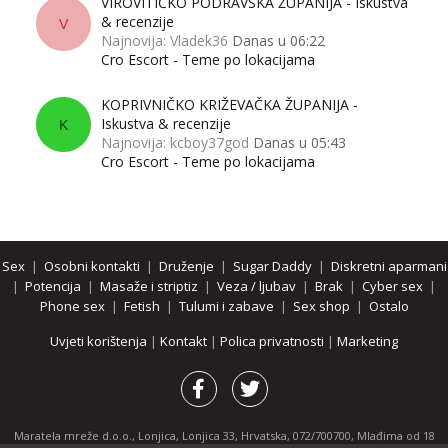
VIROVITIČKO PODRAVSKA ŽUPANIJA - Iskustva
& recenzije
V
Najnovija: Vladek36
Danas u 06:22
Cro Escort - Teme po lokacijama
KOPRIVNIČKO KRIŽEVAČKA ŽUPANIJA -
Iskustva & recenzije
K
Najnovija: kcboy37god
Danas u 05:43
Cro Escort - Teme po lokacijama
Sex
|
Osobni kontakti
|
Druženje
|
Sugar Daddy
|
Diskretni aparmani
|
Potencija
|
Masaže i striptiz
|
Veza / ljubav
|
Brak
|
Cyber sex
|
Phone sex
|
Fetish
|
Tulumi i zabave
|
Sex shop
|
Ostalo
Uvjeti korištenja
|
Kontakt
|
Polica privatnosti
|
Marketing
Maratela mreže d.o.o., Lonjica, Lonjica 33, Hrvatska, 072/700700, Mlađima od 18