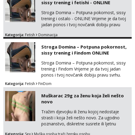
sissy trening i fetishi - ONLINE
Stroga Domina – Potpuna pokornost, sissy
trening i ostalo - ONLINE Vrijeme je da tvoj
jadan ponos i tvoj novčanik dobiju pravu
svrhu. Inteligentna, hladna i beskompromisna
Kategorija:
Fetish
Dominacija
Domina preuzima potpunu kontrolu nad
tvojim umom i financijama. Zanimaju me
Stroga Domina – Potpuna pokornost,
isključivo ozbiljni, solventni i poslušni subovi
sissy trening i Findom ONLINE
koji žude za strogim zapovijedima, sissy
transformacijom (rublje, elegancija) i
Stroga Domina – Potpuna pokornost, sissy
potpunim psiholo...
trening i Findom Vrijeme je da tvoj jadan
ponos i tvoj novčanik dobiju pravu svrhu.
Inteligentna, hladna i beskompromisna
Kategorija:
Fetish
FinDom
Domina preuzima potpunu kontrolu nad
tvojim umom i financijama. Zanimaju me
Muškarac 29g za ženu koja želi nešto
isključivo ozbiljni, solventni i poslušni subovi
novo
koji žude za strogim zapovijedima, sissy
transformacijom (rublje, elegancija) i
Tražim djevojku ili ženu kojoj nedostaje
potpunim psihološkim treni...
strasti i koja želi nešto novo. Za ugodno
poznanstvo, diskretne susrete ili ljetnu
avanturu. U dobroj sam formi vrlo izdržljiv i
Kategorija:
Sex
Muška osoba traži žensku osobu