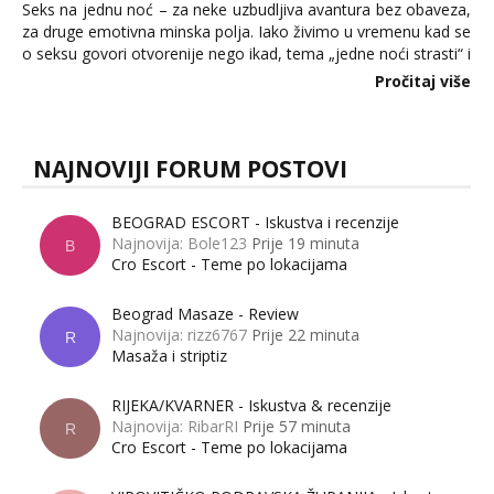
Seks na jednu noć – za neke uzbudljiva avantura bez obaveza,
za druge emotivna minska polja. Iako živimo u vremenu kad se
o seksu govori otvorenije nego ikad, tema „jedne noći strasti“ i
dalje izaziva burne rasprave. Što zapravo misle žene, a što
Pročitaj više
muškarci? Jesu...
NAJNOVIJI FORUM POSTOVI
BEOGRAD ESCORT - Iskustva i recenzije
Najnovija: Bole123
Prije 19 minuta
B
Cro Escort - Teme po lokacijama
Beograd Masaze - Review
Najnovija: rizz6767
Prije 22 minuta
R
Masaža i striptiz
RIJEKA/KVARNER - Iskustva & recenzije
Najnovija: RibarRI
Prije 57 minuta
R
Cro Escort - Teme po lokacijama