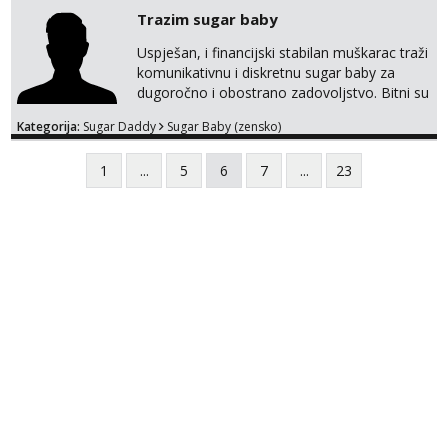
mozemo preko emaila pricat.
Trazim sugar baby
Uspješan, i financijski stabilan muškarac traži
komunikativnu i diskretnu sugar baby za
dugoročno i obostrano zadovoljstvo. Bitni su
mi kemija, povjerenje, diskrecija i jasan
Kategorija:
Sugar Daddy
Sugar Baby (zensko)
dogovor bez komplikacija. Nagrada
financijska se podrazumjeva. Ako znaš što
1
...
5
6
7
...
23
želiš – javi se privatno s kratkim opisom i
fotografijom.