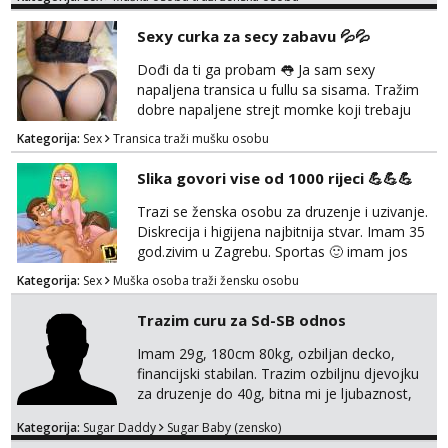
uredan. Slobodna ili zauzeta, dobrodošla. Prvi
kontakt porukom whatsapp, viber ili SMS,
Sexy curka za secy zabavu 💦💦
kasnije može poziv. Sl. Brod moj prostor
Zagreb i ostatak Hrvatske mobilan !
Dođi da ti ga probam 👅 Ja sam sexy
𝗡𝗮𝗽𝗼𝗺𝗲𝗻𝗮 tražim samo žene...
napaljena transica u fullu sa sisama. Tražim
dobre napaljene strejt momke koji trebaju
diskretno pražnjenje kite. Samo za dobre
Kategorija:
Sex
Transica traži mušku osobu
frajere koji drže do sebe. Imaj neku sliku.
Pozivi i poruke bez slike - nema odgovora.
Slika govori vise od 1000 rijeci 💪💪💪
Pojebi me Poruke WhatsApp: 0998667649
Trazi se ženska osobu za druzenje i uzivanje.
Diskrecija i higijena najbitnija stvar. Imam 35
god.zivim u Zagrebu. Sportas 🙂 imam jos
kondicije 🤣 Za sve informacije i dogovore na
Kategorija:
Sex
Muška osoba traži žensku osobu
mail I molim samo ozbiljne i zainteresirane
😉!! I molim takoder da se ne javljaju muski!!!
Trazim curu za Sd-SB odnos
Pozdrav
Imam 29g, 180cm 80kg, ozbiljan decko,
financijski stabilan. Trazim ozbiljnu djevojku
za druzenje do 40g, bitna mi je ljubaznost,
kemija, atraktivnost. Molim da mi se
Kategorija:
Sugar Daddy
Sugar Baby (zensko)
predstavis sa opisom i slikom, o nagradi