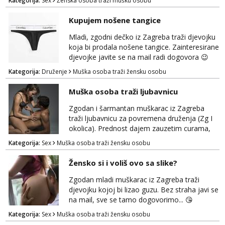
Kategorija:
Sex
Ženska osoba traži mušku osobu
Kupujem nošene tangice
Mladi, zgodni dečko iz Zagreba traži djevojku
koja bi prodala nošene tangice. Zainteresirane
djevojke javite se na mail radi dogovora 😉
Kategorija:
Druženje
Muška osoba traži žensku osobu
Muška osoba traži ljubavnicu
Zgodan i šarmantan muškarac iz Zagreba
traži ljubavnicu za povremena druženja (Zg I
okolica). Prednost dajem zauzetim curama,
jer vjerujem da im je diskrecija jako bitna kao
Kategorija:
Sex
Muška osoba traži žensku osobu
i meni. Javite se na mail gdje možemo
započeti razgovor... 💋
Žensko si i voliš ovo sa slike?
Zgodan mladi muškarac iz Zagreba traži
djevojku kojoj bi lizao guzu. Bez straha javi se
na mail, sve se tamo dogovorimo... 😘
Kategorija:
Sex
Muška osoba traži žensku osobu