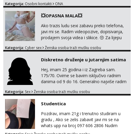
Kategorija:
Osobni kontakti
ONA
0045
💥OPASNA MALA💥
Ako trazis ludu sexi zabavu preko telefona,
javi mi se. Radim videopozive, dopisivanja,
prodajem svoja videa i slikice. 😚 Za lijepu
suradnju javi mi se porukom na Whatsupp,
Kategorija:
Cyber sex
Ženska osoba traži mušku osobu
Viber ili Telegram. +385 91 723 0045
Diskretno druženje u jutarnjim satima
Hej, imam 25 godina i iz Zagreba sam.
175/70. Ovime se bavim isključivo radnim
danima od 9 do 16. Generalno najviše radim
GFE, tako da ako voliš lagana, opuštena
Kategorija:
Sex
Ženska osoba traži mušku osobu
druženja u diskreciji, vjerovatno ćemo si
pasati. Preferiram dugoročna druženja
Studentica
također, nisam zainteresirana za one and
done susrete. Ako se nalaziš u ovome, javi
Pozdrav, imam 21g i trenutno studiram u
mi se na WhatsApp sa nečime o sebi i tome
gradu , Ako se zelis zabavit javi mi se na
što voliš seksualno za daljnji d...
whats upp na broj 097 606 2806 Nudim
razme vrste zabave uzivo i online