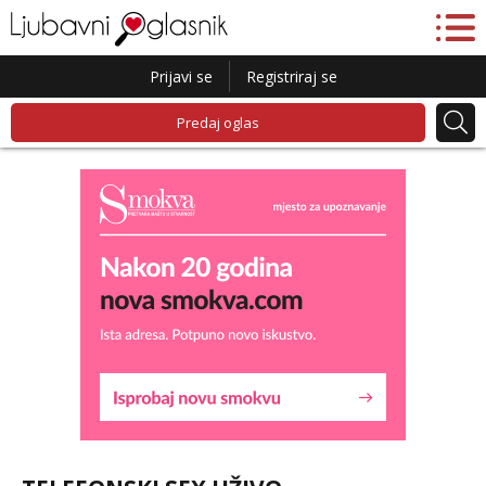
Prijavi se
Registriraj se
Predaj oglas
Liliana
Razgovaram :)
Tel:
064/677-677
- Kod: #69
tel:0,93€ - mob:1,12€ min