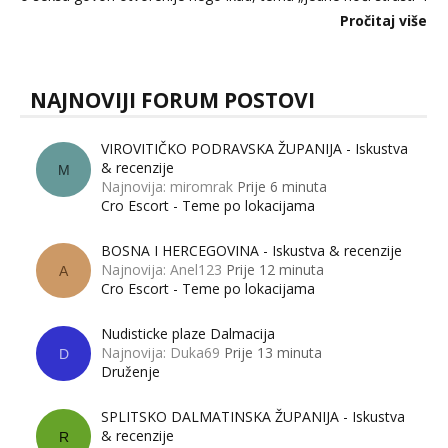
dalje izaziva burne rasprave. Što zapravo misle žene, a što
Pročitaj više
muškarci? Jesu...
NAJNOVIJI FORUM POSTOVI
VIROVITIČKO PODRAVSKA ŽUPANIJA - Iskustva
& recenzije
M
Najnovija: miromrak
Prije 6 minuta
Cro Escort - Teme po lokacijama
BOSNA I HERCEGOVINA - Iskustva & recenzije
Najnovija: Anel123
Prije 12 minuta
A
Cro Escort - Teme po lokacijama
Nudisticke plaze Dalmacija
Najnovija: Duka69
Prije 13 minuta
D
Druženje
SPLITSKO DALMATINSKA ŽUPANIJA - Iskustva
& recenzije
R