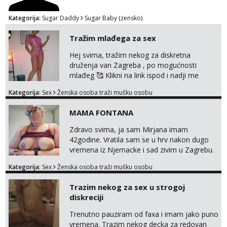
Kategorija:
Sugar Daddy
Sugar Baby (zensko)
Tražim mlađega za sex
Hej svima, tražim nekog za diskretna
druženja van Zagreba , po mogućnosti
mlađeg 🥰 Klikni na link ispod i nadji me
tamo, cekam te!
Kategorija:
Sex
Ženska osoba traži mušku osobu
MAMA FONTANA
Zdravo svima, ja sam Mirjana imam
42godine. Vratila sam se u hrv nakon dugo
vremena iz Njemacke i sad zivim u Zagrebu.
Nudim svoje snimke seksa, mastrubiranja,
Kategorija:
Sex
Ženska osoba traži mušku osobu
fistinga, prskanja, pusenja i guranja dilda,
anal play, piss, vibrator. Najvise volim to
Trazim nekog za sex u strogoj
raditi u javnosti na poslu ;) Radim
diskreciji
videopozive i dopisivanja u kojem
razmjenimo slike, video, glasovne...
Trenutno pauziram od faxa i imam jako puno
Prodajem i svoj donji ves a ako mogu isp...
vremena. Trazim nekog decka za redovan