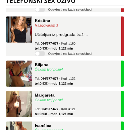
TELEFONSKI SEX UŽIVO
Obavijesti me kada se oslobodi
Kristina
Razgovaram :)
Učiteljica iz predgrađa traži...
Tel:
064/677-677
- Kod: #160
tel:0,93€ - mob:1,12€ min
Obavijesti me kada se oslobodi
Biljana
Čekam tvoj poziv!
Tel:
064/677-677
- Kod: #132
tel:0,93€ - mob:1,12€ min
Margareta
Čekam tvoj poziv!
Tel:
064/677-677
- Kod: #121
tel:0,93€ - mob:1,12€ min
Ivančica
Čekam tvoj poziv!