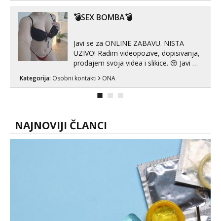
imam uvijek Lizati me mozes i ljubiti po
tijelu Iskljucivo neradim analni !!! I
💣SEX BOMBA💣
neljubim se Wha...
Javi se za ONLINE ZABAVU. NISTA
UZIVO! Radim videopozive, dopisivanja,
prodajem svoja videa i slikice. 😚 Javi mi
se porukom na Whatsupp, Viber ili
Kategorija:
Osobni kontakti
ONA
Telegram. +385 91 723 0045
NAJNOVIJI ČLANCI