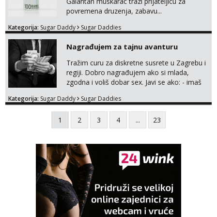
Galantan muskarac trazi prijateljicu za
povremena druzenja, zabavu...
Kategorija:
Sugar Daddy
Sugar Daddies
Nagrađujem za tajnu avanturu
Tražim curu za diskretne susrete u Zagrebu i
regiji. Dobro nagrađujem ako si mlada,
zgodna i voliš dobar sex. Javi se ako: - imaš
do 25 godina - imaš do 65 kg - imaš dugu
Kategorija:
Sugar Daddy
Sugar Daddies
kosu - se dobro ljubiš - si fleksibilna s
vremenom (jer ga nemam previše) i
1
2
3
4
...
23
dostupna radnim danom (vikendi i noći su za
obitelj) - vodiš brigu o zdravlju i koristiš
zaštitu Ne javljajte se: - debele - frajeri i
paro...