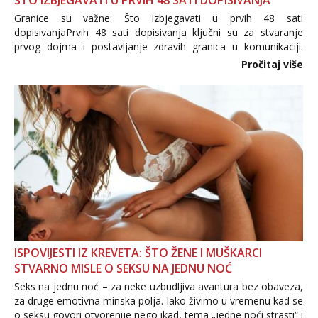
ŠTO IZBJEGAVATI U PRVIH 48 SATI DOPISIVANJA
Granice su važne: Što izbjegavati u prvih 48 sati
dopisivanjaPrvih 48 sati dopisivanja ključni su za stvaranje
prvog dojma i postavljanje zdravih granica u komunikaciji.
Važno je izbjeći prebrzo otkrivanje osobnih ili intimnih
Pročitaj više
informacija, jer nepoznata osoba još nije zaslužila to
povjerenje. Takođe...
ISPOVIJESTI IZ KREVETA: ŠTO ŽENE I MUŠKARCI
STVARNO MISLE O SEKSU NA JEDNU NOĆ
Seks na jednu noć – za neke uzbudljiva avantura bez obaveza,
za druge emotivna minska polja. Iako živimo u vremenu kad se
o seksu govori otvorenije nego ikad, tema „jedne noći strasti“ i