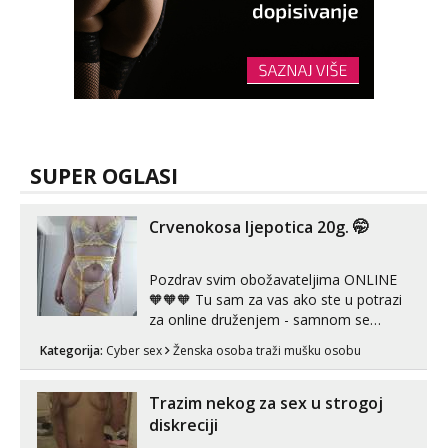
SUPER OGLASI
Crvenokosa ljepotica 20g. 🤭
Pozdrav svim obožavateljima ONLINE
🧡🧡🧡 Tu sam za vas ako ste u potrazi
za online druženjem - samnom se
možete zabaviti preko videopoziva, ili
Kategorija:
Cyber sex
Ženska osoba traži mušku osobu
ako vam nisam dovoljna radim i u paru i
trojci s kolegicama, svaka je drugačija
😉 Radim i vruća tipkanja uz slike i hot
Trazim nekog za sex u strogoj
line pozive. Za vas sam pripremila ...
diskreciji