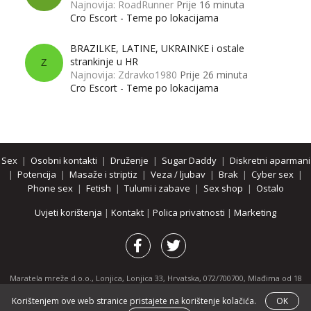
Najnovija: RoadRunner
Prije 16 minuta
Cro Escort - Teme po lokacijama
BRAZILKE, LATINE, UKRAINKE i ostale
strankinje u HR
Z
Najnovija: Zdravko1980
Prije 26 minuta
Cro Escort - Teme po lokacijama
Sex
|
Osobni kontakti
|
Druženje
|
Sugar Daddy
|
Diskretni aparmani
|
Potencija
|
Masaže i striptiz
|
Veza / ljubav
|
Brak
|
Cyber sex
|
Phone sex
|
Fetish
|
Tulumi i zabave
|
Sex shop
|
Ostalo
Uvjeti korištenja
|
Kontakt
|
Polica privatnosti
|
Marketing
Maratela mreže d.o.o., Lonjica, Lonjica 33, Hrvatska, 072/700700, Mlađima od 18
godina zabranjeno je pregledavanje stranice i svih njenih dijelova.
Korištenjem ove web stranice pristajete na korištenje kolačića.
OK
Partnerski portali:
osobnikontakti.com
|
hotline.hr
|
ThePornDude.com