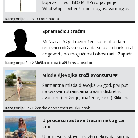
vidiš, uživo san još bolja, bez neugodnih izn...
koja želi ili voli BDSM!!!!!Prvo javljanje
WhatsApp ili Viber!!!I opet naglašavam oglas
je isključivo za žene,dame,cure muškarci,gay
Kategorija:
Fetish
Dominacija
i trans nemojte se javljati!!!!!
Spremaćicu tražim
Muškarac 52g. Tražim žensku osobu da mi
redovno održava stan a da se uz to i neki oral
dogovori , po mogućnosti obostrani . Zapadni
dio Zagreba .Javiti se prvo porukom na
Kategorija:
Sex
Muška osoba traži žensku osobu
WhatsApp ili Telegram 0958634499
Mlada djevojka traži avanturu ❤️
Šarmantna mlada djevojka 26 god. prvi put
na ovakvim stranicama tražim diskretnu
avanturu (druženje, maženje, sex :) Klikni na
link ispod i nadji me tamo, cekam te!
Kategorija:
Sex
Ženska osoba traži mušku osobu
U procesu rastave trazim nekog za
sex
U procesu rastave , trazim nekog da isproba