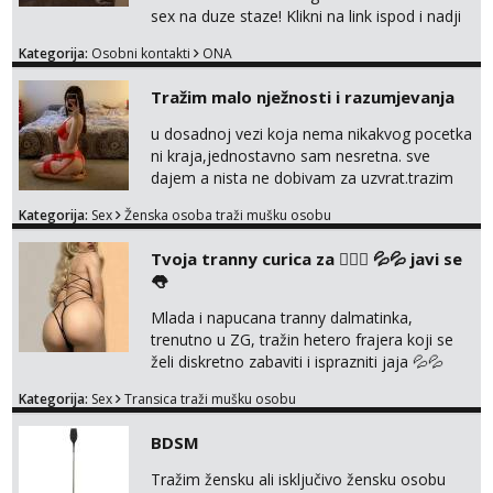
sex na duze staze! Klikni na link ispod i nadji
me tamo, cekam te!
Kategorija:
Osobni kontakti
ONA
Tražim malo nježnosti i razumjevanja
u dosadnoj vezi koja nema nikakvog pocetka
ni kraja,jednostavno sam nesretna. sve
dajem a nista ne dobivam za uzvrat.trazim
muskarca koji ce zadovoljiti moje potrebe,ne
Kategorija:
Sex
Ženska osoba traži mušku osobu
trazim puno samo malo njeznosti i
razumjevanja. volim njezan seks i njezne
Tvoja tranny curica za 👉🏻🍑 💦💦 javi se
poljupce po tijelu koji me jako
👅
pale,obozavam kad muskarac preuzme
kontrolu . javi se :) Klikni na link ispod i nadji
Mlada i napucana tranny dalmatinka,
me tamo, cekam te!
trenutno u ZG, tražin hetero frajera koji se
želi diskretno zabaviti i isprazniti jaja 💦💦
Konkretno, diskretno i bez puno komplikacija.
Kategorija:
Sex
Transica traži mušku osobu
Jako držin do sebe, NE naplaćujen. Zabavljan
se samo s kin i ako ja to želim! Nisam stalno
BDSM
dostupna jer mi je ovo samo povremena
zabava. Ulovi me, uživati ćeš 😉 Moje slike
Tražim žensku ali isključivo žensku osobu