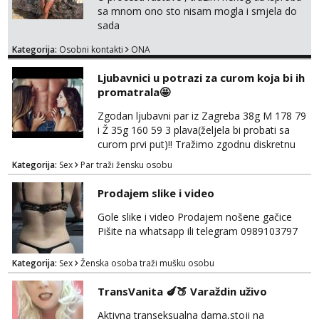
sa mnom ono sto nisam mogla i smjela do
sada
Kategorija:
Osobni kontakti
ONA
Ljubavnici u potrazi za curom koja bi ih
promatrala🤩
Zgodan ljubavni par iz Zagreba 38g M 178 79
i Ž 35g 160 59 3 plava(željela bi probati sa
curom prvi put)!! Tražimo zgodnu diskretnu
curu koja bi nas promatrala dok imamo
Kategorija:
Sex
Par traži žensku osobu
žestok odnos. Može se pridruziti ali i ne
mora.Bitno da uzivamo diskretno anonimno
Prodajem slike i video
bez upoznavanja puno.Sliku mozemo
razmjeniti,ali najbolje uzivo se upoznati. Na
Gole slike i video Prodajem nošene gačice
goo smo do 15.8 poslije tog mozemo se
Pišite na whatsapp ili telegram 0989103797
druziti,javi se na mail il...
Kategorija:
Sex
Ženska osoba traži mušku osobu
TransVanita 🍆🍑 Varaždin uživo
Aktivna transeksualna dama,stoji na