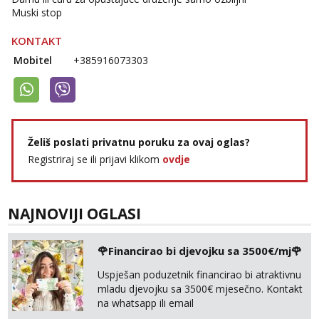
Muski stop
KONTAKT
Mobitel
+385916073303
Želiš poslati privatnu poruku za ovaj oglas?
Registriraj se ili prijavi klikom
ovdje
NAJNOVIJI OGLASI
🌹Financirao bi djevojku sa 3500€/mj🌹
Uspješan poduzetnik financirao bi atraktivnu
mladu djevojku sa 3500€ mjesečno. Kontakt
na whatsapp ili email