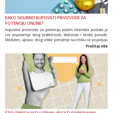
KAKO SIGURNO KUPOVATI PROIZVODE ZA
POTENCIJU ONLINE?
Kupovina proizvoda za potenciju putem interneta postala je
sve popularnija zbog praktičnosti, diskrecije i široke ponude.
Međutim, upravo zbog velike potražnje na tržištu se pojavljuju
i brojni krivotvoreni proizvodi, nepouzdane internetske
Pročitaj više
trgovine te proizvodi nepoznatog podrijetla. ...