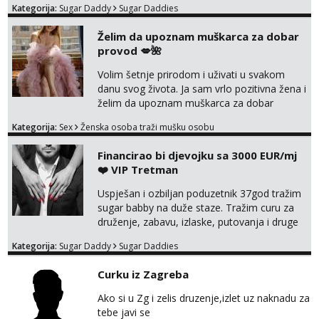
Kategorija:
Sugar Daddy
Sugar Daddies
Želim da upoznam muškarca za dobar
provod 💋🌺
Volim šetnje prirodom i uživati u svakom
danu svog života. Ja sam vrlo pozitivna žena i
želim da upoznam muškarca za dobar
provod, naravno može i nešto više.💋🌺 Klikni
Kategorija:
Sex
Ženska osoba traži mušku osobu
na link ispod i nadji me tamo, cekam te!
Financirao bi djevojku sa 3000 EUR/mj
❤️ VIP Tretman
Uspješan i ozbiljan poduzetnik 37god tražim
sugar babby na duže staze. Tražim curu za
druženje, zabavu, izlaske, putovanja i druge
lijepe stvari na obostranu korist. Ako si
Kategorija:
Sugar Daddy
Sugar Daddies
otvorena, komunikativna, zgodna i atraktivna
javi se na moj email:
Curku iz Zagreba
markodalic37@gmail.com
Ako si u Zg i zelis druzenje,izlet uz naknadu za
tebe javi se