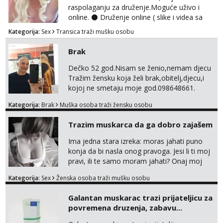
raspolaganju za druženje.Moguće uživo i
online. ⚫ Druženje online ( slike i videa sa
dopisivanjem ili hot razgovorom) te Cam
Kategorija:
Sex
Transica traži mušku osobu
2cam ⚫Fetiš stvari za sladokusce šaljem (
gaćice,najlonke i ostalo...) ⚫ Snimam videa
Brak
po narudžbi, samo za tvoj užitak
⚫Ispunjavam razne fetiše-BDSM
Dečko 52 god.Nisam se ženio,nemam djecu
Bondage,Discipline,Sadism,Masochism,igra
Tražim žensku koja želi brak,obitelj,djecu,i
senzacije kao i foot,piss,shit,fart,sp...
kojoj ne smetaju moje god.098648661.
Kategorija:
Brak
Muška osoba traži žensku osobu
Trazim muskarca da ga dobro zajašem
Ima jedna stara izreka: moras jahati puno
konja da bi nasla onog pravoga. Jesi li ti moj
pravi, ili te samo moram jahati? Onaj moj
bivsi je bio samo konj hahahahah Klikni niže
Kategorija:
Sex
Ženska osoba traži mušku osobu
na sexdater link i javi mi se tamo....
Galantan muskarac trazi prijateljicu za
povremena druzenja, zabavu...