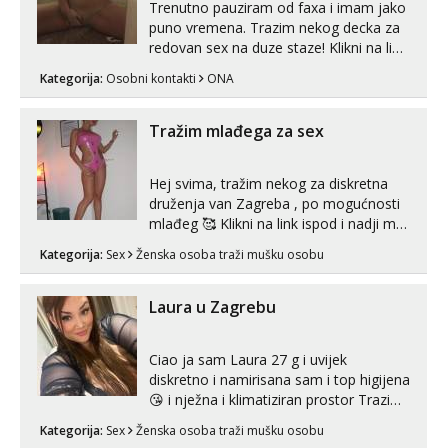
Trenutno pauziram od faxa i imam jako
puno vremena. Trazim nekog decka za
redovan sex na duze staze! Klikni na link
ispod i nadji me tamo, cekam te!
Kategorija:
Osobni kontakti
ONA
Tražim mlađega za sex
Hej svima, tražim nekog za diskretna
druženja van Zagreba , po mogućnosti
mlađeg 🥰 Klikni na link ispod i nadji me
tamo, cekam te!
Kategorija:
Sex
Ženska osoba traži mušku osobu
Laura u Zagrebu
Ciao ja sam Laura 27 g i uvijek
diskretno i namirisana sam i top higijena
😘 i nježna i klimatiziran prostor Trazim
sex za nagradu Radim klasican sex
Kategorija:
Sex
Ženska osoba traži mušku osobu
Pusenje i gutanje sperme Erotsko rublje